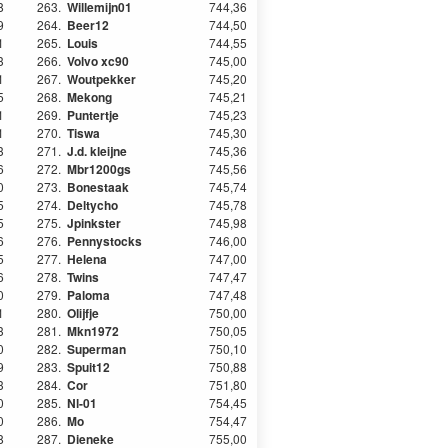
8
263.
Willemijn01
744,36
9
264.
Beer12
744,50
1
265.
Louis
744,55
3
266.
Volvo xc90
745,00
1
267.
Woutpekker
745,20
5
268.
Mekong
745,21
1
269.
Puntertje
745,23
1
270.
Tiswa
745,30
3
271.
J.d. kleijne
745,36
6
272.
Mbr1200gs
745,56
0
273.
Bonestaak
745,74
5
274.
Deltycho
745,78
5
275.
Jpinkster
745,98
6
276.
Pennystocks
746,00
5
277.
Helena
747,00
6
278.
Twins
747,47
0
279.
Paloma
747,48
1
280.
Olijfje
750,00
3
281.
Mkn1972
750,05
0
282.
Superman
750,10
9
283.
Spuit12
750,88
3
284.
Cor
751,80
0
285.
Nl-01
754,45
0
286.
Mo
754,47
8
287.
Dieneke
755,00