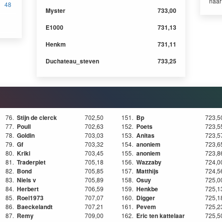
naa
48
Myster
733,00
E1000
731,13
Henkm
731,11
Duchateau_steven
733,25
76.
Stijn de clerck
702,50
151.
Bp
723,5
77.
Poull
702,63
152.
Poets
723,5
78.
Goldin
703,03
153.
Anitas
723,5
79.
Gf
703,32
154.
anoniem
723,6
80.
Kriki
703,45
155.
anoniem
723,8
81.
Traderpiet
705,18
156.
Wazzaby
724,0
82.
Bond
705,85
157.
Matthijs
724,5
83.
Niels v
705,89
158.
Osuy
725,0
84.
Herbert
706,59
159.
Henkbe
725,1
85.
Roel1973
707,07
160.
Digger
725,1
86.
Baeckelandt
707,21
161.
Pevem
725,2
87.
Remy
709,00
162.
Eric ten kattelaar
725,5