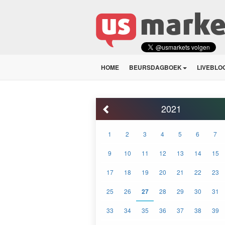
HOME
BEURSDAGBOEK
LIVEBLO
2021
1
2
3
4
5
6
7
9
10
11
12
13
14
15
17
18
19
20
21
22
23
25
26
27
28
29
30
31
33
34
35
36
37
38
39