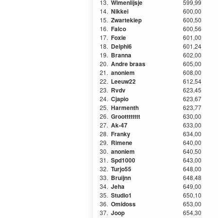
13.
Wimenlijsje
599,99
14.
Nikkei
600,00
15.
Zwartekiep
600,50
16.
Falco
600,56
17.
Foxie
601,00
18.
Delphi6
601,24
19.
Branna
602,00
20.
Andre braas
605,00
21.
anoniem
608,00
22.
Leeuw22
612,54
23.
Rvdv
623,45
24.
Cjapio
623,67
25.
Harmenth
623,77
26.
Grootttttttt
630,00
27.
Ak-47
633,00
28.
Franky
634,00
29.
Rimene
640,00
30.
anoniem
640,50
31.
Spd1000
643,00
32.
Turjo55
648,00
33.
Bruijnn
648,48
34.
Jeha
649,00
35.
Studio1
650,10
36.
Omidoss
653,00
37.
Joop
654,30