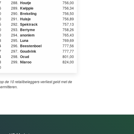
7
288.
Houtje
756,00
6
289.
Kwippie
756,34
0
290.
Brekeling
756,50
0
291.
Huisje
756,89
5
292.
Spektrack
757,13
0
293.
Bertyme
758,26
0
294.
anoniem
765,43
3
295.
Luna
769,69
4
296.
Beestenboel
777,56
7
297.
Goudvink
777,77
4
298.
Ocud
801,00
3
299.
Nlaroo
824,00
0
p de 10 retailbeleggers verliest geld met de
permitteren.