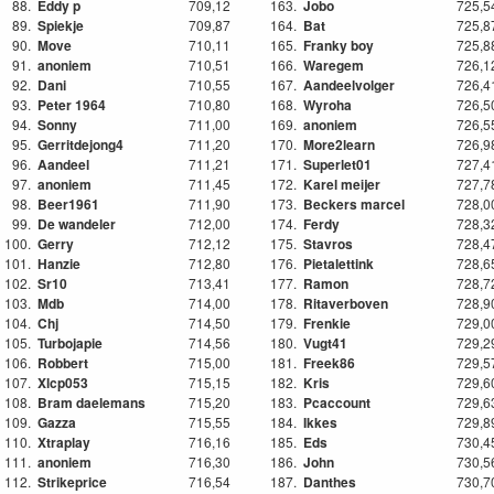
88.
Eddy p
709,12
163.
Jobo
725,5
89.
Spiekje
709,87
164.
Bat
725,8
90.
Move
710,11
165.
Franky boy
725,8
91.
anoniem
710,51
166.
Waregem
726,1
92.
Dani
710,55
167.
Aandeelvolger
726,4
93.
Peter 1964
710,80
168.
Wyroha
726,5
94.
Sonny
711,00
169.
anoniem
726,5
95.
Gerritdejong4
711,20
170.
More2learn
726,9
96.
Aandeel
711,21
171.
Superlet01
727,4
97.
anoniem
711,45
172.
Karel meijer
727,7
98.
Beer1961
711,90
173.
Beckers marcel
728,0
99.
De wandeler
712,00
174.
Ferdy
728,3
100.
Gerry
712,12
175.
Stavros
728,4
101.
Hanzie
712,80
176.
Pietalettink
728,6
102.
Sr10
713,41
177.
Ramon
728,7
103.
Mdb
714,00
178.
Ritaverboven
728,9
104.
Chj
714,50
179.
Frenkie
729,0
105.
Turbojapie
714,56
180.
Vugt41
729,2
106.
Robbert
715,00
181.
Freek86
729,5
107.
Xlcp053
715,15
182.
Kris
729,6
108.
Bram daelemans
715,20
183.
Pcaccount
729,6
109.
Gazza
715,55
184.
Ikkes
729,8
110.
Xtraplay
716,16
185.
Eds
730,4
111.
anoniem
716,30
186.
John
730,5
112.
Strikeprice
716,54
187.
Danthes
730,7