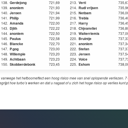
138.
Gerdejong
721,69
213.
Verti
735,6
139.
anoniem
721,93
214.
Rudi vrijsen
735,9
140.
Jeroen
721,94
215.
Netbam
736,0
141.
Philip
721,99
216.
Trebla
736,4
142.
Amanda
722,00
217.
Harry
736,4
143.
Djith
722,22
218.
Chjvanvliet
736,8
144.
anoniem
722,50
219.
Walterriemis
737,0
145.
Paulus
722,58
220.
Bruintje
737,3
146.
Blancke
722,70
221.
anoniem
737,3
147.
P.gog
723,00
222.
Stefan
737,3
148.
Willempie
723,20
223.
Jeroen
737,5
149.
Achtbaan
723,23
224.
Voice
737,7
150.
Skobberdebonk
723,45
225.
Eshom
738,0
 vanwege het hefboomeffect een hoog risico mee van snel oplopende verliezen. 7 o
egrijpt hoe turbo’s werken en dat u nagaat of u zich het hoge risico op verlies kunt 