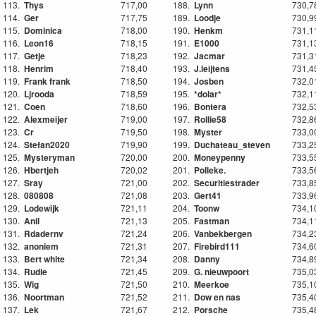
113.
Thys
717,00
188.
Lynn
730,7
114.
Ger
717,75
189.
Loodje
730,9
115.
Dominica
718,00
190.
Henkm
731,1
116.
Leon16
718,15
191.
E1000
731,1
117.
Getje
718,23
192.
Jacmar
731,3
118.
Henrim
718,40
193.
J.leijtens
731,4
119.
Frank frank
718,50
194.
Josben
732,0
120.
Ljrooda
718,59
195.
*dolar*
732,1
121.
Coen
718,60
196.
Bontera
732,5
122.
Alexmeijer
719,00
197.
Rollie58
732,8
123.
Cr
719,50
198.
Myster
733,0
124.
Stefan2020
719,90
199.
Duchateau_steven
733,2
125.
Mysteryman
720,00
200.
Moneypenny
733,5
126.
Hbertjeh
720,02
201.
Polleke.
733,5
127.
Sray
721,00
202.
Securitiestrader
733,8
128.
080808
721,08
203.
Gert41
733,9
129.
Lodewijk
721,11
204.
Toonw
734,1
130.
Anil
721,13
205.
Fastman
734,1
131.
Rdadernv
721,24
206.
Vanbekbergen
734,2
132.
anoniem
721,31
207.
Firebird111
734,6
133.
Bert white
721,34
208.
Danny
734,8
134.
Rudie
721,45
209.
G. nieuwpoort
735,0
135.
Wig
721,50
210.
Meerkoe
735,1
136.
Noortman
721,52
211.
Dow en nas
735,4
137.
Lek
721,67
212.
Porsche
735,4