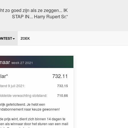
echt zo goed zijn als ze zeggen... IK
STAP IN... Harry Rupert Sr.”
ONTEST
ZOEK
naar
week 27 2021
lar*
732.11
stand 9 juli 2021:
732.15
ddelde verwachting slotstand:
710.66
lijk gefeliciteerd. Je hebt een
ndabonnement naar keuze gewonnen!
de prijs wint, dient zich binnen 14 dagen te
en als winnaar door het sturen van een mail