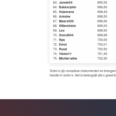
63.
Jannie54
695,50
64.
Bakkerjohn
696,60
65.
Huismans
698,43
66.
Antoine
698,50
67.
Maars020
698,90
68.
Willemklein
699,00
69.
Leo
699,50
70.
Doord044
699,99
71.
Rps
700,00
72.
Emst
700,01
73.
Ruud
700,50
74.
Vision11
701,45
75.
Michiel witte
702,30
Turbo’s zijn complexe instrumenten en brengen
handel in turbo’s. Het is belangrijk dat u goed b