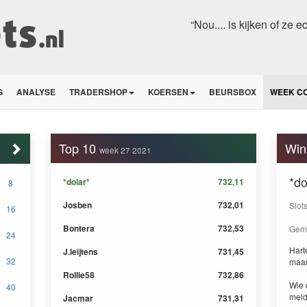
“Nou.... is kijken of ze 
G
ANALYSE
TRADERSHOP
KOERSEN
BEURSBOX
WEEK C
Top 10
Win
week 27 2021
*do
*dolar*
732,11
8
Josben
732,01
Slot
16
Bontera
732,53
Gemi
24
Harte
J.leijtens
731,45
32
maa
Rollie58
732,86
Wie 
40
meld
Jacmar
731,31