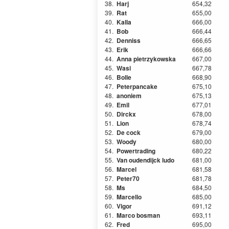
38.
Harj
654,32
39.
Rat
655,00
40.
Kalla
666,00
41.
Bob
666,44
42.
Denniss
666,65
43.
Erik
666,66
44.
Anna pietrzykowska
667,00
45.
Wasi
667,78
46.
Bolle
668,90
47.
Peterpancake
675,10
48.
anoniem
675,13
49.
Emil
677,01
50.
Dirckx
678,00
51.
Lion
678,74
52.
De cock
679,00
53.
Woody
680,00
54.
Powertrading
680,22
55.
Van oudendijck ludo
681,00
56.
Marcel
681,58
57.
Peter70
681,78
58.
Ms
684,50
59.
Marcello
685,00
60.
Vigor
691,12
61.
Marco bosman
693,11
62.
Fred
695,00