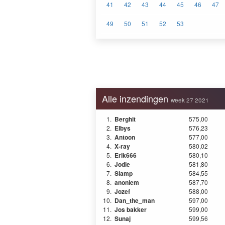
41
42
43
44
45
46
47
49
50
51
52
53
Alle inzendingen
week 27 2021
1.
Berghit
575,00
2.
Elbys
576,23
3.
Antoon
577,00
4.
X-ray
580,02
5.
Erik666
580,10
6.
Jodie
581,80
7.
Slamp
584,55
8.
anoniem
587,70
9.
Jozef
588,00
10.
Dan_the_man
597,00
11.
Jos bakker
599,00
12.
Sunaj
599,56