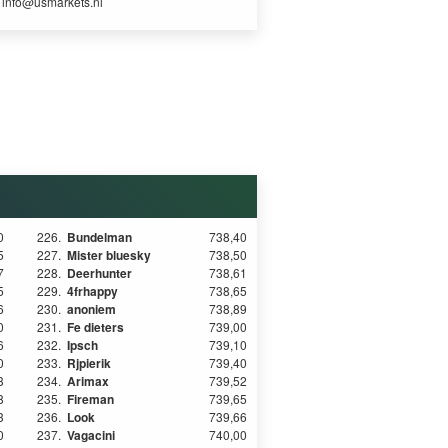
r
info@usmarkets.nl
0
226.
Bundelman
738,40
5
227.
Mister bluesky
738,50
7
228.
Deerhunter
738,61
5
229.
4frhappy
738,65
6
230.
anoniem
738,89
0
231.
Fe dieters
739,00
6
232.
Ipsch
739,10
0
233.
Rjpierik
739,40
3
234.
Arimax
739,52
8
235.
Fireman
739,65
3
236.
Look
739,66
0
237.
Vagacini
740,00