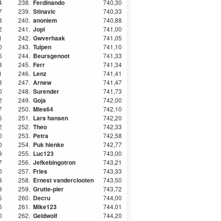
4
238.
Ferdinando
740,30
7
239.
Stinavic
740,33
8
240.
anoniem
740,88
2
241.
Jopi
741,00
1
242.
Gwverhaak
741,05
0
243.
Tulpen
741,10
5
244.
Beursgenoot
741,33
8
245.
Ferr
741,34
1
246.
Lenz
741,41
8
247.
Arnew
741,47
0
248.
Surender
741,73
2
249.
Goja
742,00
7
250.
Mies64
742,10
5
251.
Lars hansen
742,20
2
252.
Theo
742,33
0
253.
Petra
742,58
0
254.
Puk hienke
742,77
9
255.
Luc123
743,00
7
256.
Jefkebingotron
743,21
0
257.
Fries
743,33
3
258.
Ernest vanderclooten
743,50
9
259.
Grutte-pier
743,72
5
260.
Decru
744,00
6
261.
Mike123
744,01
0
262.
Geldwolf
744,20