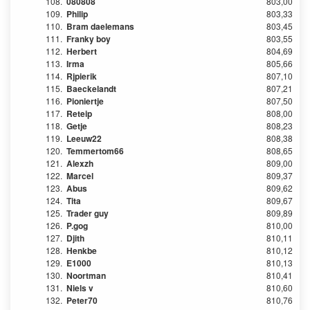
108.
080808
803,00
109.
Philip
803,33
110.
Bram daelemans
803,45
111.
Franky boy
803,55
112.
Herbert
804,69
113.
Irma
805,66
114.
Rjpierik
807,10
115.
Baeckelandt
807,21
116.
Pioniertje
807,50
117.
Reteip
808,00
118.
Getje
808,23
119.
Leeuw22
808,38
120.
Temmertom66
808,65
121.
Alexzh
809,00
122.
Marcel
809,37
123.
Abus
809,62
124.
Tita
809,67
125.
Trader guy
809,89
126.
P.gog
810,00
127.
Djith
810,11
128.
Henkbe
810,12
129.
E1000
810,13
130.
Noortman
810,41
131.
Niels v
810,60
132.
Peter70
810,76