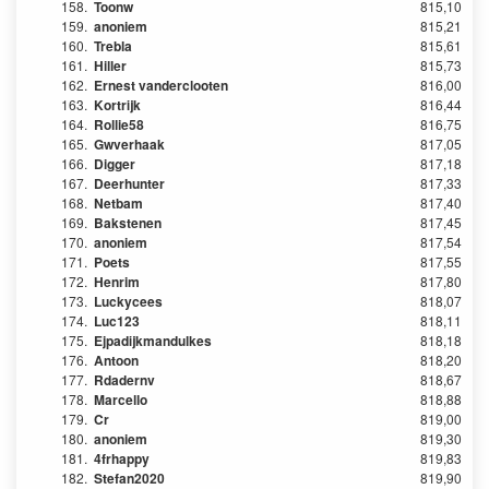
158.
Toonw
815,10
159.
anoniem
815,21
160.
Trebla
815,61
161.
Hiller
815,73
162.
Ernest vanderclooten
816,00
163.
Kortrijk
816,44
164.
Rollie58
816,75
165.
Gwverhaak
817,05
166.
Digger
817,18
167.
Deerhunter
817,33
168.
Netbam
817,40
169.
Bakstenen
817,45
170.
anoniem
817,54
171.
Poets
817,55
172.
Henrim
817,80
173.
Luckycees
818,07
174.
Luc123
818,11
175.
Ejpadijkmandulkes
818,18
176.
Antoon
818,20
177.
Rdadernv
818,67
178.
Marcello
818,88
179.
Cr
819,00
180.
anoniem
819,30
181.
4frhappy
819,83
182.
Stefan2020
819,90