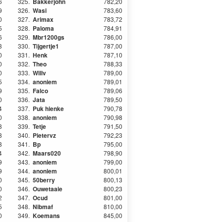
6
325.
Bakkerjohn
782,20
9
326.
Wasi
783,60
0
327.
Arimax
783,72
5
328.
Paloma
784,91
6
329.
Mbr1200gs
786,00
3
330.
Tijgertje1
787,00
0
331.
Henk
787,10
0
332.
Theo
788,33
0
333.
Willv
789,00
5
334.
anoniem
789,01
9
335.
Falco
789,06
0
336.
Jata
789,50
4
337.
Puk hienke
790,78
0
338.
anoniem
790,98
8
339.
Tetje
791,50
8
340.
Pietervz
792,23
8
341.
Bp
795,00
4
342.
Maars020
798,90
9
343.
anoniem
799,00
9
344.
anoniem
800,01
0
345.
50berry
800,13
0
346.
Ouwetaaie
800,23
2
347.
Ocud
801,00
5
348.
Nibmaf
810,00
0
349.
Koemans
845,00