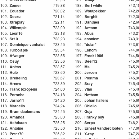
100.
Zomer
719,88
188.
Bert white
742,1
101.
Ecuador
720,02
189.
Woutpekker
742,2
102.
Decru
721,14
190.
Berghit
742,3
103.
Xtraplay
722,11
191.
Danthes
742,6
104.
Willempie
723,09
192.
Antoon
743,0
105.
Leon16
723,18
193.
Abus
743,2
106.
Sr10
723,23
194.
anoniem
743,3
107.
Dominique vanhalst
723,45
195.
*dolar*
743,6
108.
Turbojapie
723,54
196.
Eshom
744,0
109.
Afweger
723,55
197.
Freek1986
744,5
110.
Osuy
723,56
198.
Beer12
745,0
111.
Anitas
723,57
199.
Ms
745,2
112.
Huib
723,60
200.
Jeroen
745,2
113.
Brekeling
723,67
201.
Postma
745,3
114.
Arnew
723,89
202.
Sray
745,4
115.
Frank toxopeus
724,00
203.
Vlas
745,4
116.
Porsche
724,18
204.
Netbam
745,5
117.
Jarno11
724,20
205.
Johan hallers
745,6
118.
Marcello
724,24
206.
Chielio
745,6
119.
Bram daelemans
724,45
207.
Goja
745,8
120.
Amanda
725,00
208.
Franky boy
745,8
121.
Achtbaan
725,25
209.
Serpa
746,2
122.
Antoine
725,50
210.
Ernest vanderclooten
747,0
123.
Peter70
725,82
211.
X-ray
747,2