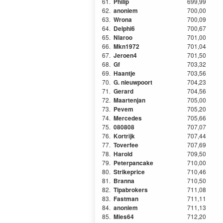
61.
Philip
699,99
62.
anoniem
700,00
63.
Wrona
700,09
64.
Delphi6
700,67
65.
Nlaroo
701,00
66.
Mkn1972
701,04
67.
Jeroen4
701,50
68.
Gf
703,32
69.
Haantje
703,56
70.
G. nieuwpoort
704,23
71.
Gerard
704,56
72.
Maartenjan
705,00
73.
Pevem
705,20
74.
Mercedes
705,66
75.
080808
707,07
76.
Kortrijk
707,44
77.
Toverfee
707,69
78.
Harold
709,50
79.
Peterpancake
710,00
80.
Strikeprice
710,46
81.
Branna
710,50
82.
Tipabrokers
711,08
83.
Fastman
711,11
84.
anoniem
711,13
85.
Mies64
712,20