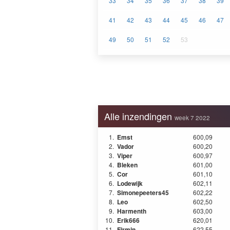
33
34
35
36
37
38
39
41
42
43
44
45
46
47
49
50
51
52
53
Alle inzendingen
week 7 2022
1.
Emst
600,09
2.
Vador
600,20
3.
Viper
600,97
4.
Bleken
601,00
5.
Cor
601,10
6.
Lodewijk
602,11
7.
Simonepeeters45
602,22
8.
Leo
602,50
9.
Harmenth
603,00
10.
Erik666
620,01
11.
Firmin
622,55