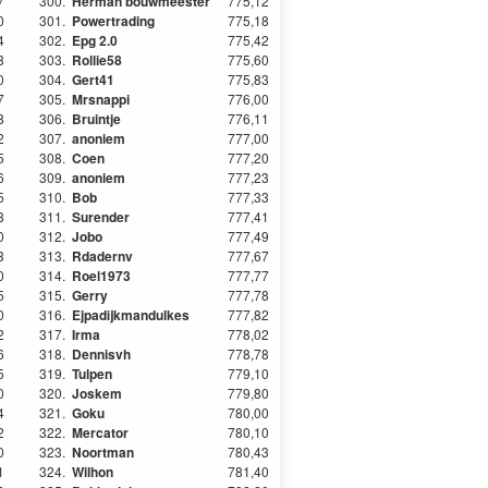
7
300.
Herman bouwmeester
775,12
0
301.
Powertrading
775,18
4
302.
Epg 2.0
775,42
8
303.
Rollie58
775,60
0
304.
Gert41
775,83
7
305.
Mrsnappi
776,00
8
306.
Bruintje
776,11
2
307.
anoniem
777,00
5
308.
Coen
777,20
6
309.
anoniem
777,23
5
310.
Bob
777,33
8
311.
Surender
777,41
0
312.
Jobo
777,49
3
313.
Rdadernv
777,67
0
314.
Roel1973
777,77
5
315.
Gerry
777,78
0
316.
Ejpadijkmandulkes
777,82
2
317.
Irma
778,02
6
318.
Dennisvh
778,78
5
319.
Tulpen
779,10
0
320.
Joskem
779,80
4
321.
Goku
780,00
2
322.
Mercator
780,10
0
323.
Noortman
780,43
1
324.
Wilhon
781,40