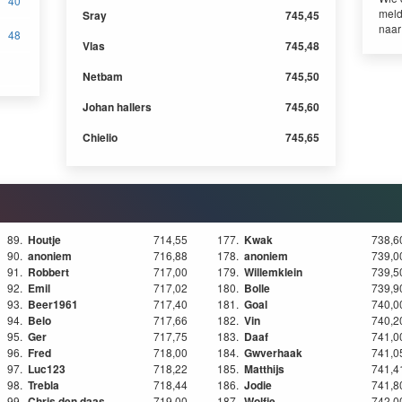
40
meld
Sray
745,45
naa
48
Vlas
745,48
Netbam
745,50
Johan hallers
745,60
Chielio
745,65
89.
Houtje
714,55
177.
Kwak
738,6
90.
anoniem
716,88
178.
anoniem
739,0
91.
Robbert
717,00
179.
Willemklein
739,5
92.
Emil
717,02
180.
Bolle
739,9
93.
Beer1961
717,40
181.
Goal
740,0
94.
Belo
717,66
182.
Vin
740,2
95.
Ger
717,75
183.
Daaf
741,0
96.
Fred
718,00
184.
Gwverhaak
741,0
97.
Luc123
718,22
185.
Matthijs
741,4
98.
Trebla
718,44
186.
Jodie
741,8
99.
Chris den daas
719,00
187.
Wolfje
742,0