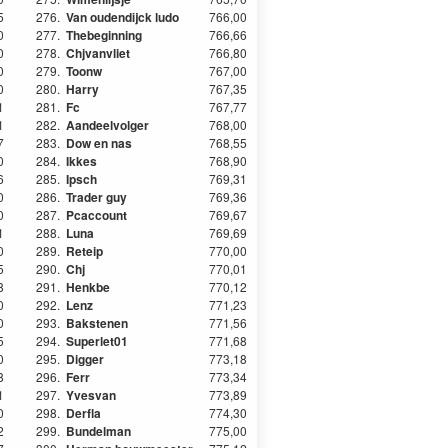
5
276.
Van oudendijck ludo
766,00
0
277.
Thebeginning
766,66
0
278.
Chjvanvliet
766,80
0
279.
Toonw
767,00
0
280.
Harry
767,35
1
281.
Fc
767,77
1
282.
Aandeelvolger
768,00
7
283.
Dow en nas
768,55
0
284.
Ikkes
768,90
6
285.
Ipsch
769,31
0
286.
Trader guy
769,36
0
287.
Pcaccount
769,67
1
288.
Luna
769,69
0
289.
Reteip
770,00
5
290.
Chj
770,01
8
291.
Henkbe
770,12
0
292.
Lenz
771,23
0
293.
Bakstenen
771,56
5
294.
Superlet01
771,68
0
295.
Digger
773,18
8
296.
Ferr
773,34
1
297.
Yvesvan
773,89
0
298.
Derfla
774,30
2
299.
Bundelman
775,00