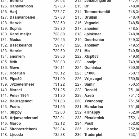
124.
Berend
726,03
212.
Jefkebingotron
747,4
125.
Hansvanloon
727,00
213.
Cr
748,0
126.
Harj
727,27
214.
Temmertom66
748,3
127.
Daanvanbalen
727,88
215.
Bruijnn
748,4
128.
Hanzie
728,50
216.
Vagacini
748,5
129.
Sophia
728,80
217.
anoniem
748,5
130.
Karel meijer
728,88
218.
Jpinkster
748,9
131.
Modus
729,45
219.
Deerhunter
749,3
132.
Baeckelandt
729,47
220.
anoniem
749,5
133.
Henrim
729,50
221.
Mo
749,5
134.
anoniem
729,56
222.
Xlcp053
749,6
135.
Mdb
730,00
223.
Loodje
749,9
136.
Move
730,11
224.
Dominica
750,0
137.
Hbertjeh
730,12
225.
E1000
750,1
138.
Pipo50
731,00
226.
Vrijevogel
750,5
139.
Jvzoetermeer
731,22
227.
Samir
750,5
140.
Marcel
731,25
228.
Ronald
751,0
141.
Peter 1964
731,30
229.
Axelz
751,1
142.
Beursgenoot
731,33
230.
Yvancomp
751,5
143.
Poets
731,55
231.
Mandarino
751,6
144.
Skippy
732,00
232.
4frhappy
752,0
145.
Arjanvanderstel
732,01
233.
Pietalettink
752,1
146.
Marco
732,12
234.
Poull
752,6
147.
Skobberdebonk
732,34
235.
Lieneke
752,8
148.
Ljrooda
732,38
236.
Traderpiet
753,1