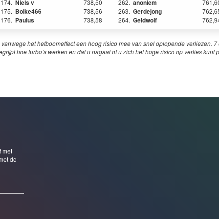
174.
Niels v
738,50
262.
anoniem
761,6
175.
Bolke466
738,56
263.
Gerdejong
762,6
176.
Paulus
738,58
264.
Geldwolf
762,9
 vanwege het hefboomeffect een hoog risico mee van snel oplopende verliezen. 7 o
egrijpt hoe turbo’s werken en dat u nagaat of u zich het hoge risico op verlies kunt 
f met
met de