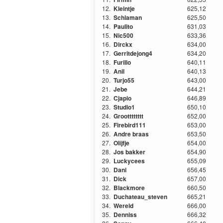
12.
Kleintje
625,12
13.
Schlaman
625,50
14.
Paulito
631,03
15.
Nic500
633,36
16.
Dirckx
634,00
17.
Gerritdejong4
634,20
18.
Furillo
640,11
19.
Anil
640,13
20.
Turjo55
643,00
21.
Jebe
644,21
22.
Cjapio
646,89
23.
Studio1
650,10
24.
Grootttttttt
652,00
25.
Firebird111
653,00
26.
Andre braas
653,50
27.
Olijfje
654,00
28.
Jos bakker
654,90
29.
Luckycees
655,09
30.
Dani
656,45
31.
Dick
657,00
32.
Blackmore
660,50
33.
Duchateau_steven
665,21
34.
Wereld
666,00
35.
Denniss
666,32