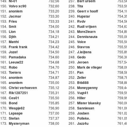
149.
Nl-01
732,56
237.
Bart ursem
753,5
150.
Volvo xc90
732,60
238.
Tita
753,5
151.
anoniem
733,20
239.
Geert v hooff
754,1
152.
Jacmar
733,30
240.
Hupstar
754,3
153.
Fries
733,33
241.
Rvdv
754,5
154.
Smit
734,00
242.
Rudi vrijsen
754,6
155.
Lion
734,18
243.
More2learn
754,8
156.
Djith
734,21
244.
Dennisnauta
755,0
157.
Matthi
734,23
245.
Voice
755,5
158.
Frank frank
734,42
246.
Stavros
755,5
159.
Jozef
734,50
247.
J.leijtens
755,8
160.
Pamadaka
734,60
248.
Gedo
756,3
161.
Leeuw22
734,68
249.
Jeroen
757,5
162.
Robo
734,70
250.
Mark de vlieger
758,0
163.
Toeters
734,71
251.
Pan
758,5
164.
anoniem
734,87
252.
Zeiler
758,7
165.
anoniem
735,00
253.
Btb888
758,8
166.
Christ verhoeven
735,12
254.
Moneypenny
759,4
167.
Rik1287251
735,31
255.
Vugt41
759,5
168.
Ces01
735,50
256.
Hiller
759,9
169.
Bond
735,85
257.
Mister bluesky
760,0
170.
Wespje62
736,90
258.
Sanniesan
761,0
171.
Lspaape
737,00
259.
Josben
761,0
172.
Stefan
737,37
260.
Polleke.
761,0
173.
Mysteryman
738,00
261.
Jazz4u
761,4