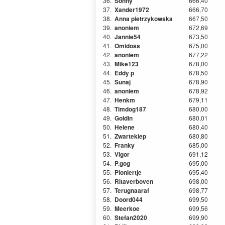
36.
Sonny
666,40
37.
Xander1972
666,70
38.
Anna pietrzykowska
667,50
39.
anoniem
672,69
40.
Jannie54
673,50
41.
Omidoss
675,00
42.
anoniem
677,22
43.
Mike123
678,00
44.
Eddy p
678,50
45.
Sunaj
678,90
46.
anoniem
678,92
47.
Henkm
679,11
48.
Timdog187
680,00
49.
Goldin
680,01
50.
Helene
680,40
51.
Zwartekiep
680,80
52.
Franky
685,00
53.
Vigor
691,12
54.
P.gog
695,00
55.
Pioniertje
695,40
56.
Ritaverboven
698,00
57.
Terugnaaraf
698,77
58.
Doord044
699,50
59.
Meerkoe
699,56
60.
Stefan2020
699,90