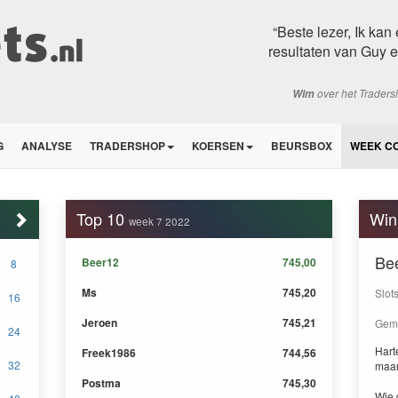
“Beste lezer, Ik ka
resultaten van Guy ec
over het Trader
Wim
G
ANALYSE
TRADERSHOP
KOERSEN
BEURSBOX
WEEK C
Top 10
Win
week 7 2022
Be
Beer12
745,00
8
Ms
745,20
Slot
16
Jeroen
745,21
Gemi
24
Harte
Freek1986
744,56
32
maa
Postma
745,30
Wie 