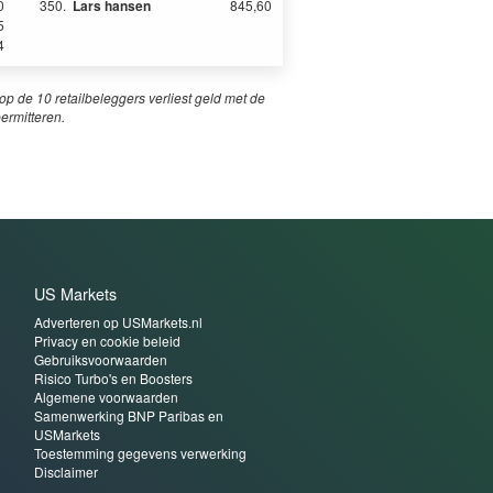
0
350.
Lars hansen
845,60
5
4
p de 10 retailbeleggers verliest geld met de
permitteren.
US Markets
Adverteren op USMarkets.nl
Privacy en cookie beleid
Gebruiksvoorwaarden
Risico Turbo's en Boosters
Algemene voorwaarden
Samenwerking BNP Paribas en
USMarkets
Toestemming gegevens verwerking
Disclaimer