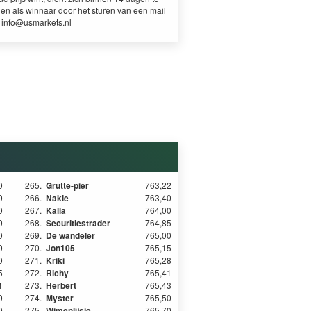
en als winnaar door het sturen van een mail
r
info@usmarkets.nl
0
265.
Grutte-pier
763,22
0
266.
Nakie
763,40
0
267.
Kalla
764,00
0
268.
Securitiestrader
764,85
0
269.
De wandeler
765,00
0
270.
Jon105
765,15
0
271.
Kriki
765,28
5
272.
Richy
765,41
1
273.
Herbert
765,43
0
274.
Myster
765,50
0
275.
Wimenlijsje
765,70