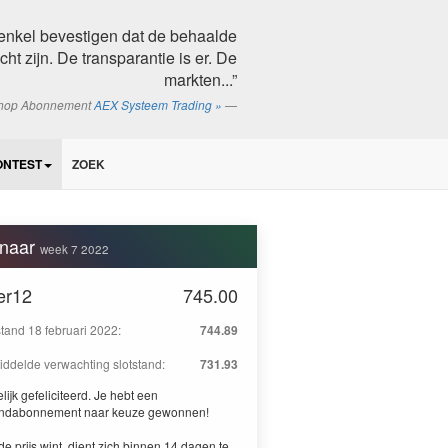
n enkel bevestigen dat de behaalde
ht zijn. De transparantie is er. De
markten...”
shop Abonnement
AEX Systeem Trading »
ONTEST
ZOEK
naar
week 7 2022
er12
745.00
stand 18 februari 2022:
744.89
ddelde verwachting slotstand:
731.93
lijk gefeliciteerd. Je hebt een
ndabonnement naar keuze gewonnen!
de prijs wint, dient zich binnen 14 dagen te