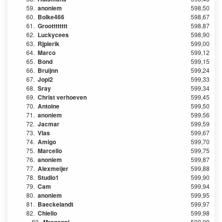
59.
anoniem
598,50
60.
Bolke466
598,67
61.
Grootttttttt
598,87
62.
Luckycees
598,90
63.
Rjpierik
599,00
64.
Marco
599,12
65.
Bond
599,15
66.
Bruijnn
599,24
67.
Jopi2
599,33
68.
Sray
599,34
69.
Christ verhoeven
599,45
70.
Antoine
599,50
71.
anoniem
599,56
72.
Jacmar
599,59
73.
Vlas
599,67
74.
Amigo
599,70
75.
Marcello
599,75
76.
anoniem
599,87
77.
Alexmeijer
599,88
78.
Studio1
599,90
79.
Cam
599,94
80.
anoniem
599,95
81.
Baeckelandt
599,97
82.
Chielio
599,98
83.
599,99