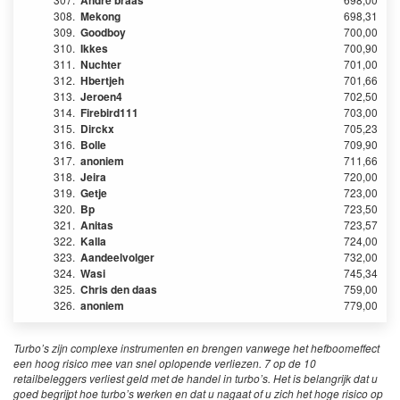
Andre braas
308.
Mekong
698,31
309.
Goodboy
700,00
310.
Ikkes
700,90
311.
Nuchter
701,00
312.
Hbertjeh
701,66
313.
Jeroen4
702,50
314.
Firebird111
703,00
315.
Dirckx
705,23
316.
Bolle
709,90
317.
anoniem
711,66
318.
Jeira
720,00
319.
Getje
723,00
320.
Bp
723,50
321.
Anitas
723,57
322.
Kalla
724,00
323.
Aandeelvolger
732,00
324.
Wasi
745,34
325.
Chris den daas
759,00
326.
anoniem
779,00
Turbo’s zijn complexe instrumenten en brengen vanwege het hefboomeffect
een hoog risico mee van snel oplopende verliezen. 7 op de 10
retailbeleggers verliest geld met de handel in turbo’s. Het is belangrijk dat u
goed begrijpt hoe turbo’s werken en dat u nagaat of u zich het hoge risico op