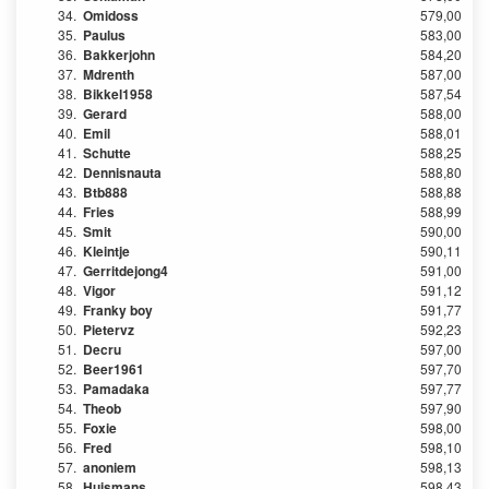
34.
Omidoss
579,00
35.
Paulus
583,00
36.
Bakkerjohn
584,20
37.
Mdrenth
587,00
38.
Bikkel1958
587,54
39.
Gerard
588,00
40.
Emil
588,01
41.
Schutte
588,25
42.
Dennisnauta
588,80
43.
Btb888
588,88
44.
Fries
588,99
45.
Smit
590,00
46.
Kleintje
590,11
47.
Gerritdejong4
591,00
48.
Vigor
591,12
49.
Franky boy
591,77
50.
Pietervz
592,23
51.
Decru
597,00
52.
Beer1961
597,70
53.
Pamadaka
597,77
54.
Theob
597,90
55.
Foxie
598,00
56.
Fred
598,10
57.
anoniem
598,13
58.
Huismans
598,43