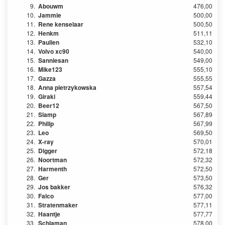
9.
Abouwm
476,00
10.
Jammie
500,00
11.
Rene kenselaar
500,50
12.
Henkm
511,11
13.
Paulien
532,10
14.
Volvo xc90
540,00
15.
Sanniesan
549,00
16.
Mike123
555,10
17.
Gazza
555,55
18.
Anna pietrzykowska
557,54
19.
Giraki
559,44
20.
Beer12
567,50
21.
Slamp
567,89
22.
Philip
567,99
23.
Leo
569,50
24.
X-ray
570,01
25.
Digger
572,18
26.
Noortman
572,32
27.
Harmenth
572,50
28.
Ger
573,50
29.
Jos bakker
576,32
30.
Falco
577,00
31.
Stratenmaker
577,11
32.
Haantje
577,77
33.
Schlaman
578,00