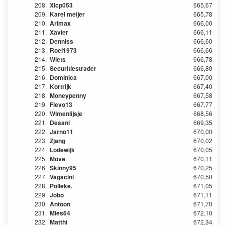
208.
Xlcp053
665,67
209.
Karel meijer
665,78
210.
Arimax
666,00
211.
Xavier
666,11
212.
Denniss
666,60
213.
Roel1973
666,66
214.
Wiets
666,78
215.
Securitiestrader
666,80
216.
Dominica
667,00
217.
Kortrijk
667,40
218.
Moneypenny
667,58
219.
Flevo13
667,77
220.
Wimenlijsje
668,56
221.
Desani
669,35
222.
Jarno11
670,00
223.
Zjang
670,02
224.
Lodewijk
670,05
225.
Move
670,11
226.
Skinny95
670,25
227.
Vagacini
670,50
228.
Polleke.
671,05
229.
Jobo
671,11
230.
Antoon
671,70
231.
Mies64
672,10
232.
Matthi
672,34