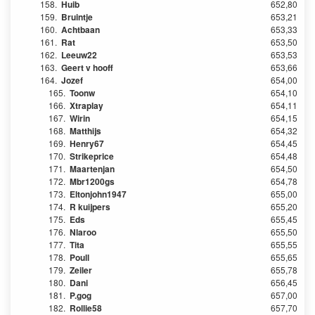
158.
Huib
652,80
159.
Bruintje
653,21
160.
Achtbaan
653,33
161.
Rat
653,50
162.
Leeuw22
653,53
163.
Geert v hooff
653,66
164.
Jozef
654,00
165.
Toonw
654,10
166.
Xtraplay
654,11
167.
Wirin
654,15
168.
Matthijs
654,32
169.
Henry67
654,45
170.
Strikeprice
654,48
171.
Maartenjan
654,50
172.
Mbr1200gs
654,78
173.
Eltonjohn1947
655,00
174.
R kuijpers
655,20
175.
Eds
655,45
176.
Nlaroo
655,50
177.
Tita
655,55
178.
Poull
655,65
179.
Zeiler
655,78
180.
Dani
656,45
181.
P.gog
657,00
182.
Rollie58
657,70