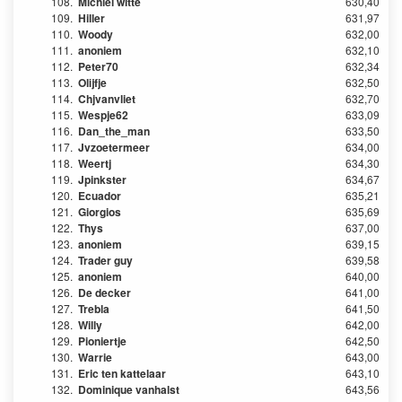
108.
Michiel witte
630,40
109.
Hiller
631,97
110.
Woody
632,00
111.
anoniem
632,10
112.
Peter70
632,34
113.
Olijfje
632,50
114.
Chjvanvliet
632,70
115.
Wespje62
633,09
116.
Dan_the_man
633,50
117.
Jvzoetermeer
634,00
118.
Weertj
634,30
119.
Jpinkster
634,67
120.
Ecuador
635,21
121.
Giorgios
635,69
122.
Thys
637,00
123.
anoniem
639,15
124.
Trader guy
639,58
125.
anoniem
640,00
126.
De decker
641,00
127.
Trebla
641,50
128.
Willy
642,00
129.
Pioniertje
642,50
130.
Warrie
643,00
131.
Eric ten kattelaar
643,10
132.
Dominique vanhalst
643,56