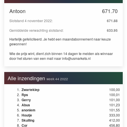
Antoon
671.70
Slotstand 4 november 2022:
671.88
Gemiddelde verwachting slotstand:
633.95
Hartelijk gefeliciteerd. Je hebt een maandabonnement naar keuze
gewonnen!
Wie de prijs wint, dient zich binnen 14 dagen te melden als winnaar
door het sturen van een mail naar
info@usmarkets.nl
Alle inzendingen
week 44 2022
1.
Zwartekiep
100,00
2.
Rps
100,01
3.
Gerry
101,00
4.
Abus
101,23
5.
anoniem
101,55
6.
Houtje
333,00
7.
Skuiling
412,00
8.
Cor
456,80