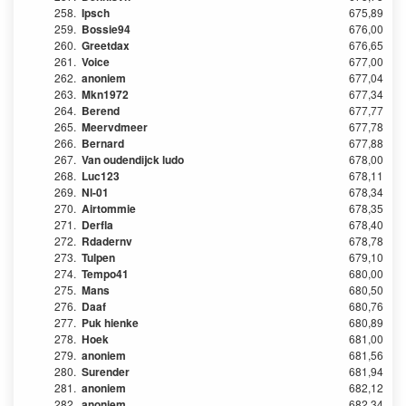
258.
Ipsch
675,89
259.
Bossie94
676,00
260.
Greetdax
676,65
261.
Voice
677,00
262.
anoniem
677,04
263.
Mkn1972
677,34
264.
Berend
677,77
265.
Meervdmeer
677,78
266.
Bernard
677,88
267.
Van oudendijck ludo
678,00
268.
Luc123
678,11
269.
Nl-01
678,34
270.
Airtommie
678,35
271.
Derfla
678,40
272.
Rdadernv
678,78
273.
Tulpen
679,10
274.
Tempo41
680,00
275.
Mans
680,50
276.
Daaf
680,76
277.
Puk hienke
680,89
278.
Hoek
681,00
279.
anoniem
681,56
280.
Surender
681,94
281.
anoniem
682,12
282.
anoniem
682,34