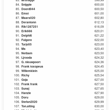
Mrsnappi
84.
Snippie
600,00
85.
Doord044
600,50
86.
Emst
601,00
87.
Maars020
602,80
88.
Derantonn
612,13
89.
Rik1287251
616,09
90.
Erik666
620,01
91.
Delphi6
621,22
92.
Fulgore
622,00
93.
Turjo55
623,00
94.
Ms
623,40
95.
Netbam
623,50
96.
Ljrooda
624,32
97.
G. nieuwpoort
624,36
98.
Frank toxopeus
624,45
99.
Willemklein
625,00
100.
Richy
625,54
101.
Goja
627,00
102.
Frank frank
627,50
103.
Sunaj
627,65
104.
Hanzie
627,90
105.
Doru
629,00
106.
Stefan2020
629,99
107.
Ton.alting
630,00