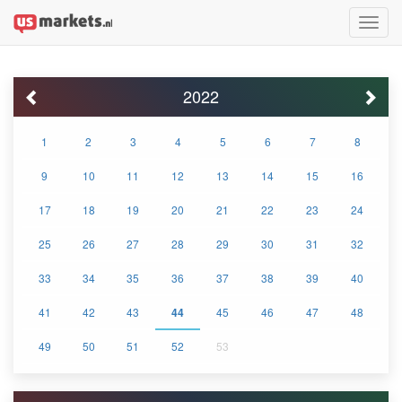
Toggle
naviga
2022
1
2
3
4
5
6
7
8
9
10
11
12
13
14
15
16
17
18
19
20
21
22
23
24
25
26
27
28
29
30
31
32
33
34
35
36
37
38
39
40
41
42
43
44
45
46
47
48
49
50
51
52
53