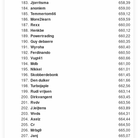
183.
Jjorritsma
658,39
184.
anoniem
659,00
185.
Temmertom66
659,12
186.
More2learn
659,59
187.
Rexx
660,00
188.
Henkbe
660,12
189.
Powertrading
660,22
190.
Guy debaere
660,35
191.
Wyroha
660,40
192.
Ferdinando
660,50
193.
Vugt41
660,66
194.
Mdb
661,00
195.
Nikkei
661,01
196.
Skobberdebonk
661,45
197.
Den duiker
661,66
198.
Turbojapie
662,56
199.
Rudi vrijsen
663,14
200.
Dirkvangent
663,45
201.
Rvdv
663,56
202.
J.leijtens
663,89
203.
Wvds
664,31
204.
Axelz
664,44
205.
Cr
664,50
206.
Mrbg9
665,00
207.
Janj
665,07