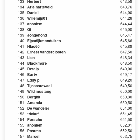
133.
Herbert
643,58
134.
Arie harteveld
643,76
135.
Daniel
644,00
136.
Willemijn01
644,28
137.
anoniem
644,44
138.
Gf
645,00
139.
Jongehond
645,47
140.
Ejpadijkmandulkes
645,66
141.
Hlac60
645,88
142.
Ernest vanderclooten
647,50
143.
Lion
648,34
144.
Blackmore
648,50
145.
Reteip
649,00
146.
Bartv
649,17
147.
Eddy p
649,20
148.
Tijnoostewaal
649,50
149.
Wild mustang
650,00
150.
Berghit
650,30
151.
Amanda
650,50
152.
De wandeler
651,00
153.
*dolar*
651,45
154.
Porsche
651,50
155.
anoniem
652,31
156.
Postma
652,50
157.
Marcel
652,75