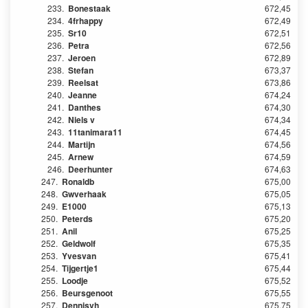
233.
Bonestaak
672,45
234.
4frhappy
672,49
235.
Sr10
672,51
236.
Petra
672,56
237.
Jeroen
672,89
238.
Stefan
673,37
239.
Reelsat
673,86
240.
Jeanne
674,24
241.
Danthes
674,30
242.
Niels v
674,34
243.
11tanimara11
674,45
244.
Martijn
674,56
245.
Arnew
674,59
246.
Deerhunter
674,63
247.
Ronaldb
675,00
248.
Gwverhaak
675,05
249.
E1000
675,13
250.
Peterds
675,20
251.
Anil
675,25
252.
Geldwolf
675,35
253.
Yvesvan
675,41
254.
Tijgertje1
675,44
255.
Loodje
675,52
256.
Beursgenoot
675,55
257.
Dennisvh
675,75