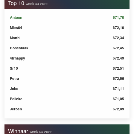
Top 10
week 44 2022
Antoon
671,70
Mies64
672,10
Matthi
672,34
Bonestaak
672,45
4frhappy
672,49
Sr10
672,51
Petra
672,56
Jobo
671,11
Polleke.
671,05
Jeroen
672,89
Winnaar
week 44 2022