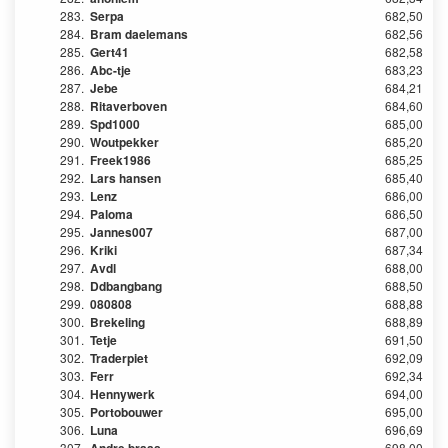
283.
Serpa
682,50
284.
Bram daelemans
682,56
285.
Gert41
682,58
286.
Abc-tje
683,23
287.
Jebe
684,21
288.
Ritaverboven
684,60
289.
Spd1000
685,00
290.
Woutpekker
685,20
291.
Freek1986
685,25
292.
Lars hansen
685,40
293.
Lenz
686,00
294.
Paloma
686,50
295.
Jannes007
687,00
296.
Kriki
687,34
297.
Avdl
688,00
298.
Ddbangbang
688,50
299.
080808
688,88
300.
Brekeling
688,89
301.
Tetje
691,50
302.
Traderpiet
692,09
303.
Ferr
692,34
304.
Hennywerk
694,00
305.
Portobouwer
695,00
306.
Luna
696,69
307.
698,00