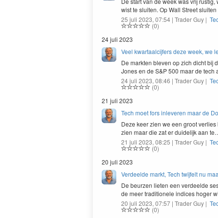
De start van de week was vrij rustig, 
wist te sluiten. Op Wall Street sluite
25 juli 2023, 07:54 | Trader Guy |
Te
(0)
24 juli 2023
Veel kwartaalcijfers deze week, we l
De markten bleven op zich dicht bij 
Jones en de S&P 500 maar de tech a
24 juli 2023, 08:46 | Trader Guy |
Te
(0)
21 juli 2023
Tech moet fors inleveren maar de D
Deze keer zien we een groot ver­lies b
zien maar die zat er duidelijk aan te
21 juli 2023, 08:25 | Trader Guy |
Te
(0)
20 juli 2023
Verdeelde markt, Tech twijfelt nu m
De beurzen lieten een verdeelde sessie 
de meer tra­di­tionele indices hoger w
20 juli 2023, 07:57 | Trader Guy |
Te
(0)