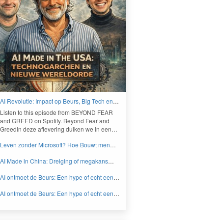
AI Revolutie: Impact op Beurs, Big Tech en
Nieuwe Wereldorde - BEYOND FEAR and
Lis­ten to this episode from
BEYOND
FEAR
GREED
and
GREED
on Spo­ti­fy. Beyond Fear and
Greed­In deze aflev­er­ing duiken we in een…
Leven zonder Microsoft? Hoe Bouwt men
aan een onafhankelijk digitaal Europa -
AI Made in China: Dreiging of megakans
BEYOND FEAR and GREED
voor beleggers? - BEYOND FEAR and
AI ontmoet de Beurs: Een hype of echt een
GREED
knaller DEEL 2 - BEYOND FEAR and
AI ontmoet de Beurs: Een hype of echt een
GREED
knaller DEEL 1 - BEYOND FEAR and
GREED