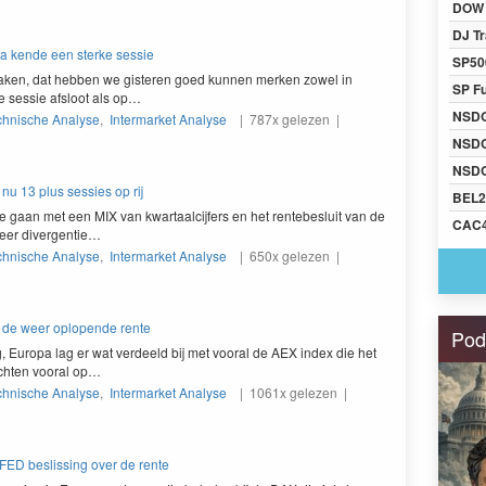
DOW 
DJ Tr
opa kende een sterke sessie
SP50
ak­en, dat hebben we gis­teren goed kun­nen merken zow­el in
SP F
 sessie afs­loot als op…
NSD
chnische Analyse
,
Intermarket Analyse
| 787x gelezen |
NSD
NSDQ
 nu 13 plus sessies op rij
BEL2
te gaan met een
MIX
van kwartaal­ci­jfers en het rentebesluit van de
CAC
eer divergentie…
chnische Analyse
,
Intermarket Analyse
| 650x gelezen |
s de weer oplopende rente
Pod
g, Europa lag er wat verdeeld bij met vooral de
AEX
index die het
cht­en vooral op…
chnische Analyse
,
Intermarket Analyse
| 1061x gelezen |
 FED beslissing over de rente