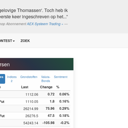
ngelovige Thomassen'. Toch heb ik
eerste keer ingeschreven op het...”
shop Abonnement
AEX Systeem Trading »
ONTEST
ZOEK
rsen
Indices
Grondstoffen
Valuta-
Sentiment
ces
2
Bonds
e
Last
Change
%
0.72
0.06%
1112.06
1.8
0.16%
Fut
1110.05
75.96
0.29%
26214.99
47.5
0.18%
Fut
26276.5
-105.98
-0.2%
54243.14