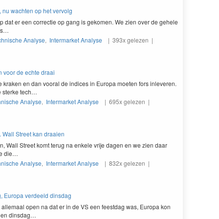
, nu wachten op het vervolg
op dat er een cor­rec­tie op gang is gekomen. We zien over de gehele
lfs…
chnische Analyse
,
Intermarket Analyse
| 393x gelezen |
n voor de echte draai
e krak­en en dan vooral de indices in Europa moeten fors inlev­eren.
e sterke tech…
hnische Analyse
,
Intermarket Analyse
| 695x gelezen |
. Wall Street kan draaien
n, Wall Street komt terug na enkele vri­je dagen en we zien daar
nte die…
hnische Analyse
,
Intermarket Analyse
| 832x gelezen |
g, Europa verdeeld dinsdag
alle­maal open na dat er in de
VS
een feestdag was, Europa kon
g en dinsdag…