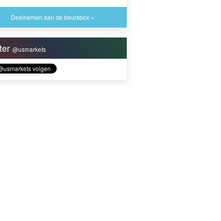
Deelnemen aan de beursbox »
tter
@usmarkets