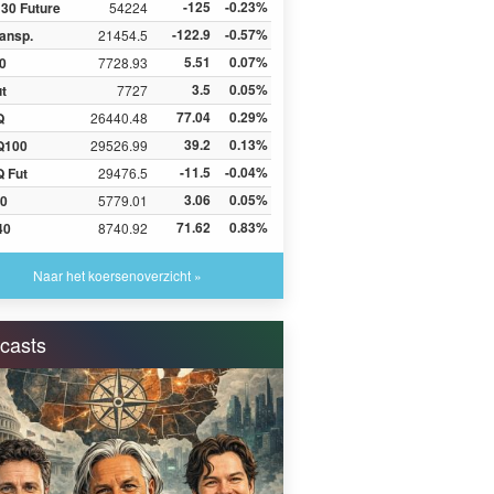
-125
-0.23%
30 Future
54224
-122.9
-0.57%
ansp.
21454.5
5.51
0.07%
0
7728.93
3.5
0.05%
ut
7727
77.04
0.29%
Q
26440.48
39.2
0.13%
Q100
29526.99
-11.5
-0.04%
 Fut
29476.5
3.06
0.05%
0
5779.01
71.62
0.83%
40
8740.92
Naar het koersenoverzicht »
casts