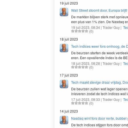
19 juli 2023
Wall Street stoomt door, Europa blijft
De mark­ten bli­jven sterk met opnie
een plus van
1
% zien. De Nas­daq e
19 juli 2023, 08:34 | Trader Guy |
Te
(0)
18 juli 2023
Tech indices weer fors omhoog, de D
De beurzen starten de week verdeeld 
eren. Een opval­lende index is de
BE
18 juli 2023, 08:28 | Trader Guy |
Te
(0)
17 juli 2023
Tech maakt stevige draai vrijdag, 
De beurzen zullen wat lager ope­nen zi
inlev­eren zodat de tech indices wat
17 juli 2023, 08:33 | Trader Guy |
Te
(0)
14 juli 2023
Nasdaq wint fors door rente, bubbel 
De tech indices sti­j­gen fors door om