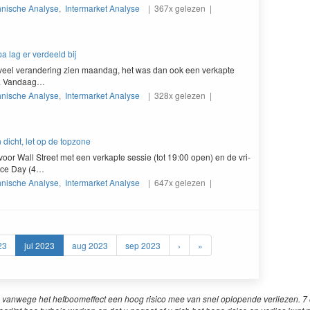
hnische Analyse
,
Intermarket Analyse
| 367x gelezen |
pa lag er verdeeld bij
t veel veran­der­ing zien maandag, het was dan ook een verkapte
. Vandaag…
hnische Analyse
,
Intermarket Analyse
| 328x gelezen |
 dicht, let op de topzone
oor Wall Street met een verkapte sessie (tot
19
:
00
open) en de vri­
nce Day (
4
…
hnische Analyse
,
Intermarket Analyse
| 647x gelezen |
23
jul 2023
aug 2023
sep 2023
›
»
 vanwege het hefboomeffect een hoog risico mee van snel oplopende verliezen. 7 o