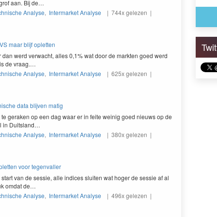
grof aan. Bij de…
chnische Analyse
,
Intermarket Analyse
| 744x gelezen |
VS maar blijf opletten
Twi
er dan werd verwacht, alles
0
,
1
% wat door de mark­ten goed werd
n is de vraag.…
chnische Analyse
,
Intermarket Analyse
| 625x gelezen |
mische data blijven matig
te ger­ak­en op een dag waar er in feite weinig goed nieuws op de
al in Duitsland…
chnische Analyse
,
Intermarket Analyse
| 380x gelezen |
opletten voor tegenvaller
start van de sessie, alle indices sluiten wat hoger de sessie af al
ruk omdat de…
chnische Analyse
,
Intermarket Analyse
| 496x gelezen |