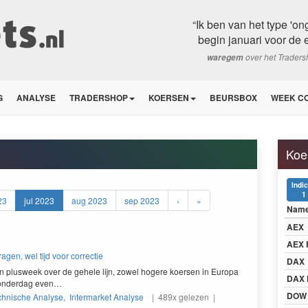
“Ik ben van het type 'o
begin januari voor de 
over het Trader
waregem
G
ANALYSE
TRADERSHOP
KOERSEN
BEURSBOX
WEEK C
Koe
Indi
1
23
jul 2023
aug 2023
sep 2023
›
»
Nam
AEX
AEX 
gen, wel tijd voor correctie
DAX
plusweek over de gehele lijn, zow­el hogere koersen in Europa
DAX 
 don­derdag even…
DOW
chnische Analyse
,
Intermarket Analyse
| 489x gelezen |