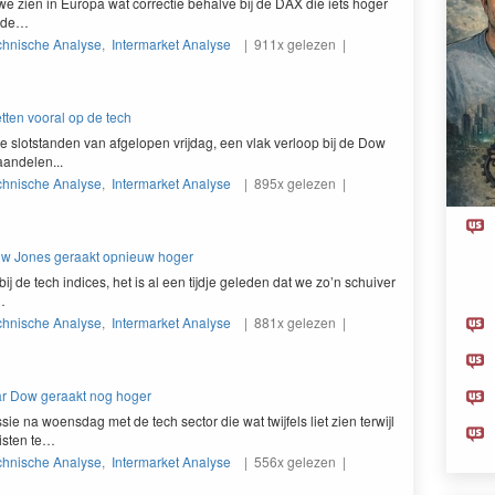
we zien in Europa wat cor­rec­tie behalve bij de
DAX
die iets hoger
n de…
chnische Analyse
,
Intermarket Analyse
| 911x gelezen |
etten vooral op de tech
de slotstanden van afgelopen vrijdag, een vlak verloop bij de Dow
andelen...
chnische Analyse
,
Intermarket Analyse
| 895x gelezen |
ow Jones geraakt opnieuw hoger
ij de tech indices, het is al een tijd­je gele­den dat we zo’n schuiver
…
chnische Analyse
,
Intermarket Analyse
| 881x gelezen |
aar Dow geraakt nog hoger
na woens­dag met de tech sec­tor die wat twi­jfels liet zien ter­wi­jl
is­ten te…
chnische Analyse
,
Intermarket Analyse
| 556x gelezen |