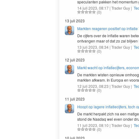
spec­u­lanten pakken het momen­tum 
14 juli 2023, 08:17 | Trader Guy |
Te
(0)
13 juli 2023
Markten reageren positief op inflatie 
De cijfers over de inflatie waren bet
ont­van­gen maar of dat zo zal bli­jve
13 juli 2023, 08:34 | Trader Guy |
Te
(0)
12 juli 2023
Markt wacht op inflatiecijfers, econo
De mark­ten wis­ten opnieuw omhoog 
mark­ten afk­wam. In Europa en voor
12 juli 2023, 08:23 | Trader Guy |
Te
(0)
11 juli 2023
Hoopt op lagere inflatiecijfers, toch 
De markt her­pakt zich na een matige 
stond de Nas­daq wel even onder d
11 juli 2023, 08:10 | Trader Guy |
Te
(0)
10 juli 2023