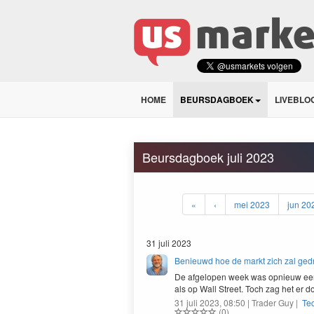
HOME
BEURSDAGBOEK
LIVEBLO
Beursdagboek juli 2023
«
‹
mei 2023
jun 20
31 juli 2023
Benieuwd hoe de markt zich zal gedra
De afgelopen week was opnieuw een 
als op Wall Street. Toch zag het er
31 juli 2023, 08:50 | Trader Guy |
Te
(0)