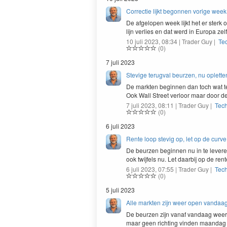
Correctie lijkt begonnen vorige week
De afgelopen week lijkt het er sterk 
lijn ver­lies en dat werd in Europa ze
10 juli 2023, 08:34 | Trader Guy |
Te
(0)
7 juli 2023
Stevige terugval beurzen, nu oplette
De mark­ten begin­nen dan toch wat t
Ook Wall Street ver­loor maar door d
7 juli 2023, 08:11 | Trader Guy |
Tec
(0)
6 juli 2023
Rente loop stevig op, let op de curve
De beurzen begin­nen nu in te lev­ere
ook twi­jfels nu. Let daar­bij op de re
6 juli 2023, 07:55 | Trader Guy |
Tec
(0)
5 juli 2023
Alle markten zijn weer open vandaa
De beurzen zijn vanaf van­daag weer 
maar geen richt­ing vin­den maanda