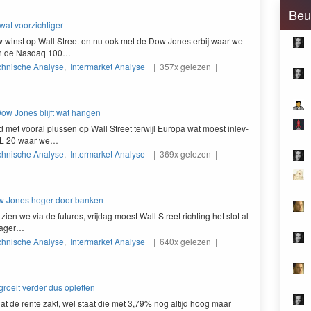
Beu
 wat voorzichtiger
uw winst op Wall Street en nu ook met de Dow Jones erbij waar we
n de Nas­daq
100
…
chnische Analyse
,
Intermarket Analyse
| 357x gelezen |
ow Jones blijft wat hangen
met vooral plussen op Wall Street ter­wi­jl Europa wat moest inlev­
L
20
waar we…
chnische Analyse
,
Intermarket Analyse
| 369x gelezen |
Dow Jones hoger door banken
en we via de futures, vri­jdag moest Wall Street richt­ing het slot al
 lager…
chnische Analyse
,
Intermarket Analyse
| 640x gelezen |
groeit verder dus opletten
dat de rente zakt, wel staat die met
3
,
79
% nog alti­jd hoog maar