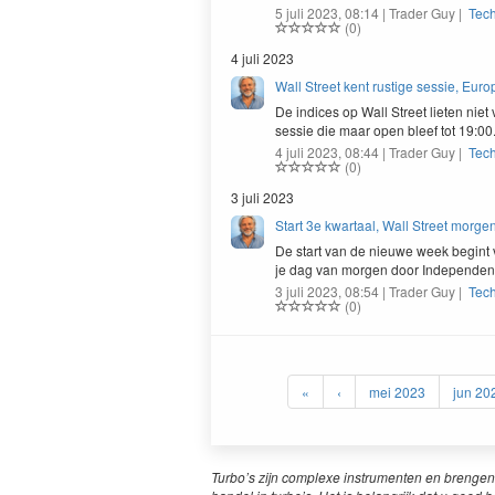
5 juli 2023, 08:14 | Trader Guy |
Tec
(0)
4 juli 2023
Wall Street kent rustige sessie, Euro
De indices op Wall Street lieten nie
sessie die maar open bleef tot
19
:
00
4 juli 2023, 08:44 | Trader Guy |
Tec
(0)
3 juli 2023
Start 3e kwartaal, Wall Street morgen
De start van de nieuwe week begint v
je dag van mor­gen door Inde­pen­de
3 juli 2023, 08:54 | Trader Guy |
Tec
(0)
«
‹
mei 2023
jun 20
Turbo’s zijn complexe instrumenten en brengen