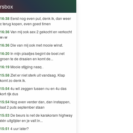
rsbox
16:38
Eerst nog even put, denk ik, dan weer
c terug kopen, even goed timen
16:36
Van mij ook aex 2 gekocht en verkocht
w=w
16:36
Die van mij ook met mooie winst.
16:20
In mijn plaatjes begint de boel.net
groen te de draaien en komt de...
16:19
Mooie stijging nasq .
15:58
Ziet er niet sterk uit vandaag. Klap
komt zo denk ik.
15:54
4u wil zeggen tussen nu en 4u das
kort rijk dus
15:54
Nog even verder dan, dan instappen,
laat 2 puts september staan
15:53
De beurs is net de karakoram highway
één uitglijder en je valt in...
15:51
4 uur later?