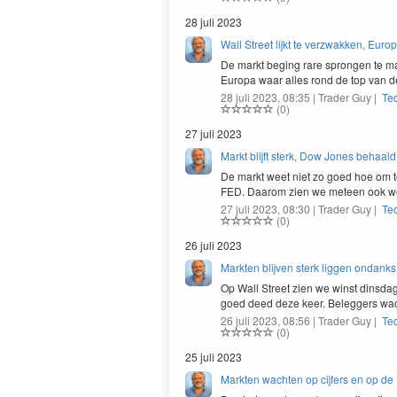
28 juli 2023
Wall Street lijkt te verzwakken, Eur
De markt beg­ing rare spron­gen te m
Europa waar alles rond de top van de
28 juli 2023, 08:35 | Trader Guy |
Te
(0)
27 juli 2023
Markt blijft sterk, Dow Jones behaald
De markt weet niet zo goed hoe om 
FED
. Daarom zien we meteen ook w
27 juli 2023, 08:30 | Trader Guy |
Te
(0)
26 juli 2023
Markten blijven sterk liggen ondank
Op Wall Street zien we winst dins­da
goed deed deze keer. Beleg­gers wa
26 juli 2023, 08:56 | Trader Guy |
Te
(0)
25 juli 2023
Markten wachten op cijfers en op de