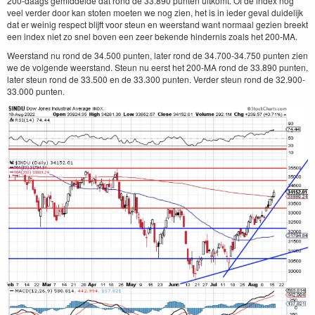
200-daags gemiddelde dat rond de 33.890 punten uitkomt. Of de index nog
veel verder door kan stoten moeten we nog zien, het is in ieder geval duidelijk
dat er weinig respect blijft voor steun en weerstand want normaal gezien breekt
een index niet zo snel boven een zeer bekende hindernis zoals het 200-MA.
Weerstand nu rond de 34.500 punten, later rond de 34.700-34.750 punten zien
we de volgende weerstand. Steun nu eerst het 200-MA rond de 33.890 punten,
later steun rond de 33.500 en de 33.300 punten. Verder steun rond de 32.900-
33.000 punten.