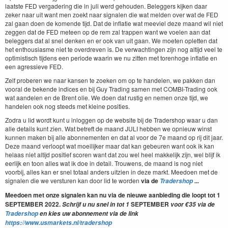
laatste FED vergadering die in juli werd gehouden. Beleggers kijken daar
zeker naar uit want men zoekt naar signalen die wat melden over wat de FED
zal gaan doen de komende tijd. Dat de inflatie wat meeviel deze maand wil niet
zeggen dat de FED meteen op de rem zal trappen want we voelen aan dat
beleggers dat al snel denken en er ook van uit gaan. We moeten opletten dat
het enthousiasme niet te overdreven is. De verwachtingen zijn nog altijd veel te
optimistisch tijdens een periode waarin we nu zitten met torenhoge inflatie en
een agressieve FED.
Zelf proberen we naar kansen te zoeken om op te handelen, we pakken dan
vooral de bekende indices en bij Guy Trading samen met COMBI-Trading ook
wat aandelen en de Brent olie. We doen dat rustig en nemen onze tijd, we
handelen ook nog steeds met kleine posities.
Zodra u lid wordt kunt u inloggen op de website bij de Tradershop waar u dan
alle details kunt zien. Wat betreft de maand JULI hebben we opnieuw winst
kunnen maken bij alle abonnementen en dat al voor de 7e maand op rij dit jaar.
Deze maand verloopt wat moeilijker maar dat kan gebeuren want ook ik kan
helaas niet altijd positief scoren want dat zou wel heel makkelijk zijn, wel blijf ik
eerlijk en toon alles wat ik doe in detail. Trouwens, de maand is nog niet
voorbij, alles kan er snel totaal anders uitzien in deze markt. Meedoen met de
signalen die we versturen kan door lid te worden
via de
Tradershop
...
Meedoen met onze signalen kan nu via de nieuwe aanbieding die loopt tot 1
SEPTEMBER
2022.
SEPTEMBER
Schrijf u nu snel in tot 1
voor €35 via de
Tradershop
en kies uw abonnement via de link
https://www.usmarkets.nl/tradershop