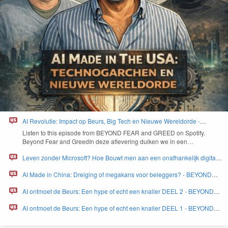
AI Revolutie: Impact op Beurs, Big Tech en Nieuwe Wereldorde -
BEYOND FEAR and GREED
Lis­ten to this episode from
BEYOND
FEAR
and
GREED
on Spo­ti­fy.
Beyond Fear and Greed­In deze aflev­er­ing duiken we in een…
Leven zonder Microsoft? Hoe Bouwt men aan een onafhankelijk digitaal
Europa - BEYOND FEAR and GREED
AI Made in China: Dreiging of megakans voor beleggers? - BEYOND
FEAR and GREED
AI ontmoet de Beurs: Een hype of echt een knaller DEEL 2 - BEYOND
FEAR and GREED
AI ontmoet de Beurs: Een hype of echt een knaller DEEL 1 - BEYOND
FEAR and GREED