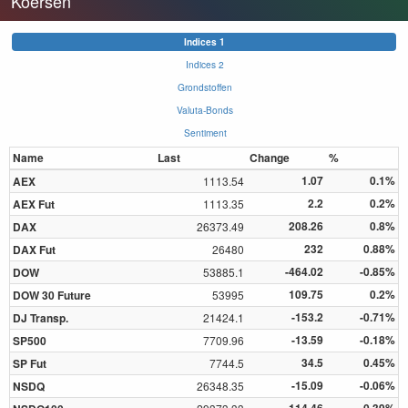
Koersen
Indices 1
Indices 2
Grondstoffen
Valuta-Bonds
Sentiment
Name
Last
Change
%
1.07
0.1%
AEX
1113.54
2.2
0.2%
AEX Fut
1113.35
208.26
0.8%
DAX
26373.49
232
0.88%
DAX Fut
26480
-464.02
-0.85%
DOW
53885.1
109.75
0.2%
DOW 30 Future
53995
-153.2
-0.71%
DJ Transp.
21424.1
-13.59
-0.18%
SP500
7709.96
34.5
0.45%
SP Fut
7744.5
-15.09
-0.06%
NSDQ
26348.35