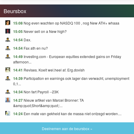
Beursbox
15:08
Nog even wachten op NASDQ 100 , nog New ATH+ whaaa
15:05
Never sell on a New high?
14:54
Dax.
14:54
Fax ath en nu?
14:49
Investing.com - European equities extended gains on Friday
afternoon...
14:41
Revises. Koelt wel.heel af. Erg.dovish
14:39
Participation en earnings ook lager dan verwacht, unemployment
0,1...
14:34
Non fart Payroll --23K
14:27
Nieuw artikel van Marcel Bronner: TA
&amp;quot;Short&amp;quot;:...
14:24
Een mate van gekheid kan de massa niet ontzegd worden....
Deelnemen aan de beursbox »