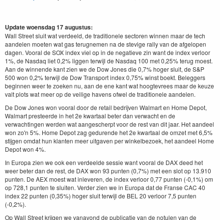
Update woensdag 17 augustus:
Wall Street sluit wat verdeeld, de traditionele sectoren winnen maar de tech
aandelen moeten wat gas terugnemen na de stevige rally van de afgelopen
dagen. Vooral de SOX index viel op in de negatieve zin want de index verloor
1%, de Nasdaq liet 0,2% liggen terwijl de Nasdaq 100 met 0,25% terug moest.
Aan de winnende kant zien we de Dow Jones die 0,7% hoger sluit, de S&P
500 won 0,2% terwijl de Dow Transport index 0,75% winst boekt. Beleggers
beginnen weer te zoeken nu, aan de ene kant wat hoogtevrees maar de keuze
valt plots wat meer op de veilige havens ofwel de traditionele aandelen.
De Dow Jones won vooral door de retail bedrijven Walmart en Home Depot,
Walmart presteerde in het 2e kwartaal beter dan verwacht en de
verwachtingen werden wat aangescherpt voor de rest van dit jaar. Het aandeel
won zo'n 5%. Home Depot zag gedurende het 2e kwartaal de omzet met 6,5%
stijgen omdat hun klanten meer uitgaven per winkelbezoek, het aandeel Home
Depot won 4%.
In Europa zien we ook een verdeelde sessie want vooral de DAX deed het
weer beter dan de rest, de DAX won 93 punten (0,7%) met een slot op 13.910
punten. De AEX moest wat inleveren, de index verloor 0,77 punten (-0,1%) om
op 728,1 punten te sluiten. Verder zien we in Europa dat de Franse CAC 40
index 22 punten (0,35%) hoger sluit terwijl de BEL 20 verloor 7,5 punten
(-0,2%).
Op Wall Street krijgen we vanavond de publicatie van de notulen van de