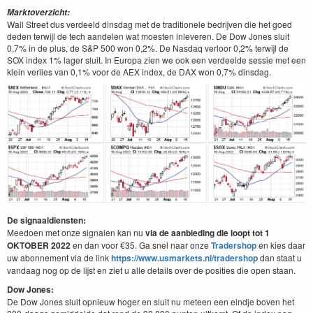
Marktoverzicht:
Wall Street dus verdeeld dinsdag met de traditionele bedrijven die het goed
deden terwijl de tech aandelen wat moesten inleveren. De Dow Jones sluit
0,7% in de plus, de S&P 500 won 0,2%. De Nasdaq verloor 0,2% terwijl de
SOX index 1% lager sluit. In Europa zien we ook een verdeelde sessie met een
klein verlies van 0,1% voor de AEX index, de DAX won 0,7% dinsdag.
De signaaldiensten:
Meedoen met onze signalen kan nu
via de aanbieding die loopt tot 1
OKTOBER 2022
en dan voor €35. Ga snel naar onze
Tradershop
en kies daar
uw abonnement via de link
https://www.usmarkets.nl/tradershop
dan staat u
vandaag nog op de lijst en ziet u alle details over de posities die open staan.
Dow Jones:
De Dow Jones sluit opnieuw hoger en sluit nu meteen een eindje boven het