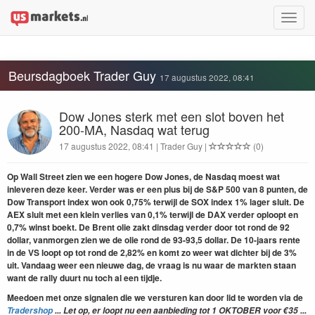
Toggle
naviga
Beursdagboek Trader Guy
17 augustus 2022, 08:41
Dow Jones sterk met een slot boven het
200-MA, Nasdaq wat terug
17 augustus 2022, 08:41 | Trader Guy |
(0)
Op Wall Street zien we een hogere Dow Jones, de Nasdaq moest wat
inleveren deze keer. Verder was er een plus bij de S&P 500 van 8 punten, de
Dow Transport index won ook 0,75% terwijl de SOX index 1% lager sluit. De
AEX sluit met een klein verlies van 0,1% terwijl de DAX verder oploopt en
0,7% winst boekt. De Brent olie zakt dinsdag verder door tot rond de 92
dollar, vanmorgen zien we de olie rond de 93-93,5 dollar. De 10-jaars rente
in de VS loopt op tot rond de 2,82% en komt zo weer wat dichter bij de 3%
uit. Vandaag weer een nieuwe dag, de vraag is nu waar de markten staan
want de rally duurt nu toch al een tijdje.
Meedoen met onze signalen die we versturen kan door lid te worden
via de
Tradershop
... Let op, er loopt nu een aanbieding tot 1 OKTOBER voor €35 ...