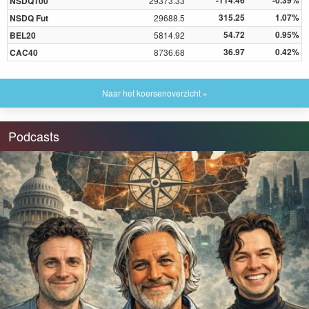
-114.46
-0.39%
NSDQ100
29373.33
315.25
1.07%
NSDQ Fut
29688.5
54.72
0.95%
BEL20
5814.92
36.97
0.42%
CAC40
8736.68
Naar het koersenoverzicht »
Podcasts