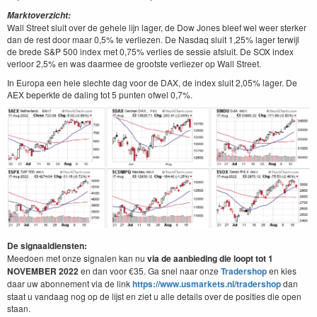
Marktoverzicht:
Wall Street sluit over de gehele lijn lager, de Dow Jones bleef wel weer sterker
dan de rest door maar 0,5% te verliezen. De Nasdaq sluit 1,25% lager terwijl
de brede S&P 500 index met 0,75% verlies de sessie afsluit. De SOX index
verloor 2,5% en was daarmee de grootste verliezer op Wall Street.
In Europa een hele slechte dag voor de DAX, de index sluit 2,05% lager. De
AEX beperkte de daling tot 5 punten ofwel 0,7%.
De signaaldiensten:
Meedoen met onze signalen kan nu
via de aanbieding die loopt tot 1
NOVEMBER 2022
en dan voor €35. Ga snel naar onze
Tradershop
en kies
daar uw abonnement via de link
https://www.usmarkets.nl/tradershop
dan
staat u vandaag nog op de lijst en ziet u alle details over de posities die open
staan.