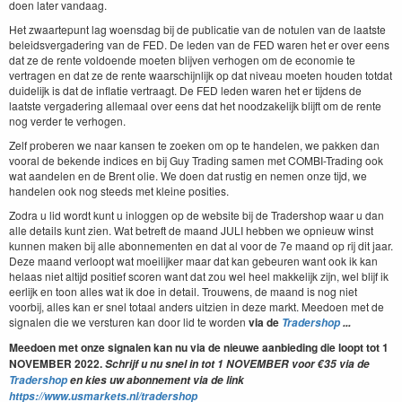
doen later vandaag.
Het zwaartepunt lag woensdag bij de publicatie van de notulen van de laatste
beleidsvergadering van de FED. De leden van de FED waren het er over eens
dat ze de rente voldoende moeten blijven verhogen om de economie te
vertragen en dat ze de rente waarschijnlijk op dat niveau moeten houden totdat
duidelijk is dat de inflatie vertraagt. De FED leden waren het er tijdens de
laatste vergadering allemaal over eens dat het noodzakelijk blijft om de rente
nog verder te verhogen.
Zelf proberen we naar kansen te zoeken om op te handelen, we pakken dan
vooral de bekende indices en bij Guy Trading samen met COMBI-Trading ook
wat aandelen en de Brent olie. We doen dat rustig en nemen onze tijd, we
handelen ook nog steeds met kleine posities.
Zodra u lid wordt kunt u inloggen op de website bij de Tradershop waar u dan
alle details kunt zien. Wat betreft de maand JULI hebben we opnieuw winst
kunnen maken bij alle abonnementen en dat al voor de 7e maand op rij dit jaar.
Deze maand verloopt wat moeilijker maar dat kan gebeuren want ook ik kan
helaas niet altijd positief scoren want dat zou wel heel makkelijk zijn, wel blijf ik
eerlijk en toon alles wat ik doe in detail. Trouwens, de maand is nog niet
voorbij, alles kan er snel totaal anders uitzien in deze markt. Meedoen met de
signalen die we versturen kan door lid te worden
via de
Tradershop
...
Meedoen met onze signalen kan nu via de nieuwe aanbieding die loopt tot 1
NOVEM
BER
2022.
Schrijf u nu snel in tot 1 NOVEM
BER
voor €35 via de
Tradershop
en kies uw abonnement via de link
https://www.usmarkets.nl/tradershop