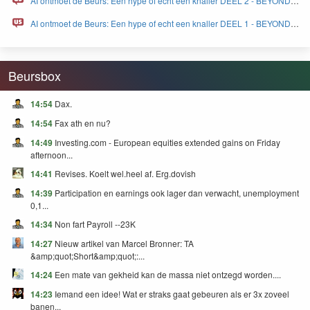
AI ontmoet de Beurs: Een hype of echt een knaller DEEL 2 - BEYOND
FEAR and GREED
AI ontmoet de Beurs: Een hype of echt een knaller DEEL 1 - BEYOND
FEAR and GREED
Beursbox
14:54
Dax.
14:54
Fax ath en nu?
14:49
Investing.com - European equities extended gains on Friday
afternoon...
14:41
Revises. Koelt wel.heel af. Erg.dovish
14:39
Participation en earnings ook lager dan verwacht, unemployment
0,1...
14:34
Non fart Payroll --23K
14:27
Nieuw artikel van Marcel Bronner: TA
&amp;quot;Short&amp;quot;:...
14:24
Een mate van gekheid kan de massa niet ontzegd worden....
14:23
Iemand een idee! Wat er straks gaat gebeuren als er 3x zoveel
banen...