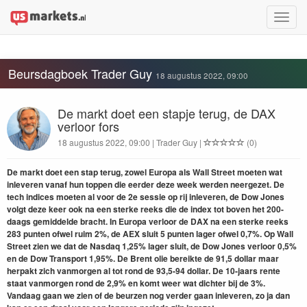
Toggle
naviga
Beursdagboek Trader Guy
18 augustus 2022, 09:00
De markt doet een stapje terug, de DAX
verloor fors
18 augustus 2022, 09:00 | Trader Guy |
(0)
De markt doet een stap terug, zowel Europa als Wall Street moeten wat
inleveren vanaf hun toppen die eerder deze week werden neergezet. De
tech indices moeten al voor de 2e sessie op rij inleveren, de Dow Jones
volgt deze keer ook na een sterke reeks die de index tot boven het 200-
daags gemiddelde bracht. In Europa verloor de DAX na een sterke reeks
283 punten ofwel ruim 2%, de AEX sluit 5 punten lager ofwel 0,7%. Op Wall
Street zien we dat de Nasdaq 1,25% lager sluit, de Dow Jones verloor 0,5%
en de Dow Transport 1,95%. De Brent olie bereikte de 91,5 dollar maar
herpakt zich vanmorgen al tot rond de 93,5-94 dollar. De 10-jaars rente
staat vanmorgen rond de 2,9% en komt weer wat dichter bij de 3%.
Vandaag gaan we zien of de beurzen nog verder gaan inleveren, zo ja dan