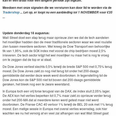
kan er een draai voor een langere periode zijn ingezet.
Meedoen met onze signalen die we versturen kan door lid te worden
via de
Tradershop
... Let op, er loopt nu een aanbieding tot 1 NOVEMBER voor €35
...
Update donderdag 18 augustus:
Wall Street doet een stap terug maar opnieuw zien we dat de tech aandelen
het moeilijker hadden dan de meer traditionele sectoren waar we veel roulatie
zien tussen meerdere sectoren. Wel kreeg de Dow Transport een behoorlijke
tik van 1,95%, ook de SOX index met vooral de chip bedrijven moest 2,5%
inleveren. De tech sector krijgt het wel moeilijker nu maar het is nog te vroeg
om te zeggen dat de top er al staat.
De Dow Jones verliest slechts 0,5% terwijl de brede S&P 500 met 0,75% terug
moest. De Dow Jones zakt zo nog niet terug tot onder het 200-daags
gemiddelde dat eerder deze week werd doorbroken. In tegenstelling tot de
Dow Jones kon de S&P 500 niet tot boven dat 200-daags gemiddelde
geraken, het bleek nog een te zware weerstand.
In Europa toch een vrij forse terugval van de DAX, de index sluit 2,05% lager.
De AEX kon het verlies beperken tot 0,7% maar zakt zo opnieuw verder terug
onder het 200-MA dat al meerdere keren werd getest maar niet werd
doorbroken. De Franse CAC 40 verloor 1% terwijl de BEL 20 ook met 1% terug
moest. Een matige sessie in Europa met overal verlies woensdag, ook hier
wachten we nu het vervolg af en veel zal afhangen van wat Wall Street gaat