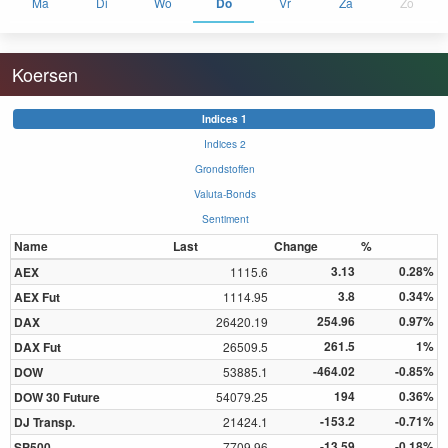
Ma
Di
Wo
Do
Vr
Za
Zo
Koersen
Indices 1
Indices 2
Grondstoffen
Valuta-Bonds
Sentiment
Name
Last
Change
%
3.13
0.28%
AEX
1115.6
3.8
0.34%
AEX Fut
1114.95
254.96
0.97%
DAX
26420.19
261.5
1%
DAX Fut
26509.5
-464.02
-0.85%
DOW
53885.1
194
0.36%
DOW 30 Future
54079.25
-153.2
-0.71%
DJ Transp.
21424.1
-13.59
-0.18%
SP500
7709.96