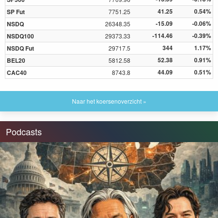
41.25
0.54%
SP Fut
7751.25
-15.09
-0.06%
NSDQ
26348.35
-114.46
-0.39%
NSDQ100
29373.33
344
1.17%
NSDQ Fut
29717.5
52.38
0.91%
BEL20
5812.58
44.09
0.51%
CAC40
8743.8
Naar het koersenoverzicht »
Podcasts