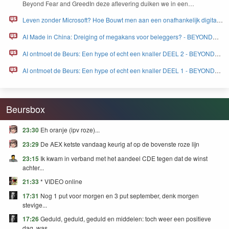
Beyond Fear and Greed­In deze aflev­er­ing duiken we in een…
Leven zonder Microsoft? Hoe Bouwt men aan een onafhankelijk digitaal
Europa - BEYOND FEAR and GREED
AI Made in China: Dreiging of megakans voor beleggers? - BEYOND
FEAR and GREED
AI ontmoet de Beurs: Een hype of echt een knaller DEEL 2 - BEYOND
FEAR and GREED
AI ontmoet de Beurs: Een hype of echt een knaller DEEL 1 - BEYOND
FEAR and GREED
Beursbox
23:30
Eh oranje (ipv roze)...
23:29
De AEX ketste vandaag keurig af op de bovenste roze lijn
23:15
Ik kwam in verband met het aandeel CDE tegen dat de winst
achter...
21:33
* VIDEO online
17:31
Nog 1 put voor morgen en 3 put september, denk morgen
stevige...
17:26
Geduld, geduld, geduld en middelen: toch weer een positieve
dag, was...