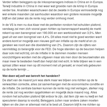
Verder letten beleggers op de inkoopmanagers indices in China en in Europa.
Terwijl industrie in China in mei weer wat groeide nam de krimp in Europa
verder toe. Analisten waarschuwen dat de zwakte in Europa vermoedelijk nog
wel enkele maanden zal aanhouden waardoor een grotere recessie mogelijk
blijft en dat zeker als de rente nog verder omhoog moet.
In de VS is men nu dus klaar met de perikelen rondom het schulden plafond,
vandaag zal men zich vooral gaan richten op banenrapport waarbij de markt
rekent op een banengroei van 190.000 en een werkloosheid van 3,5%. Men
gaat uit van een loongroei van 4,4%. Dit alles moet niet te goed worden want
anders komt er mogelijk een nieuwe golf van inflatie op de markt af en zo
geraken we nooit aan die doelstelling van 2%. Daarom zijn de cijfers van
vanmiddag zo belangrijk voor de FED. De hoge standen op de beurzen helpen
daar ook niet echt bij, om de inflatie in te dammen moeten mensen
voorzichtigere worden met de uitgaven maar als men door de beurswinsten als
maar meer te besteden heeft dan helpt dat niet echt. In feite blijven we in een
spiraal zitten waar men op dit moment niet uit geraakt, er moet iets gebeuren
op de korte termijn ...
Wat doen wij zelf wat betreft het handelen?
De start van de maand juni was sterk maar we blijven ons richten op de te
verwachten correctie, alles zal samenhangen met de economische conditie en
de inflatie. De centrale banken kunnen de rente nog niet verlagen, sterker nog
de rente zal nog worden opgetrokken en mogelijk deze maand nog. Alles
rondom het schulden plafond lijkt erdoor te zijn, dat item zijn we nu kwijt en het
speculeren daarop is voorbij. Beleggers zullen naar andere zaken moeten
kijken en die zien er allemaal niet al te best uit. Daarom blijf ik me richten op