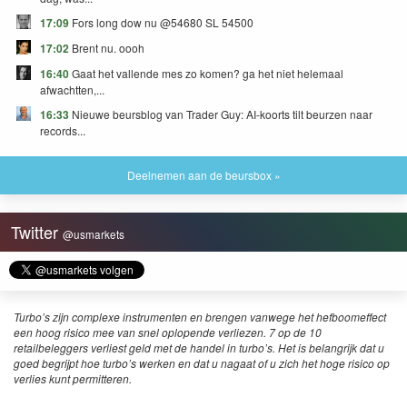
17:09
Fors long dow nu @54680 SL 54500
17:02
Brent nu. oooh
16:40
Gaat het vallende mes zo komen? ga het niet helemaal
afwachtten,...
16:33
Nieuwe beursblog van Trader Guy: AI-koorts tilt beurzen naar
records...
Deelnemen aan de beursbox »
Twitter
@usmarkets
Turbo’s zijn complexe instrumenten en brengen vanwege het hefboomeffect
een hoog risico mee van snel oplopende verliezen. 7 op de 10
retailbeleggers verliest geld met de handel in turbo’s. Het is belangrijk dat u
goed begrijpt hoe turbo’s werken en dat u nagaat of u zich het hoge risico op
verlies kunt permitteren.