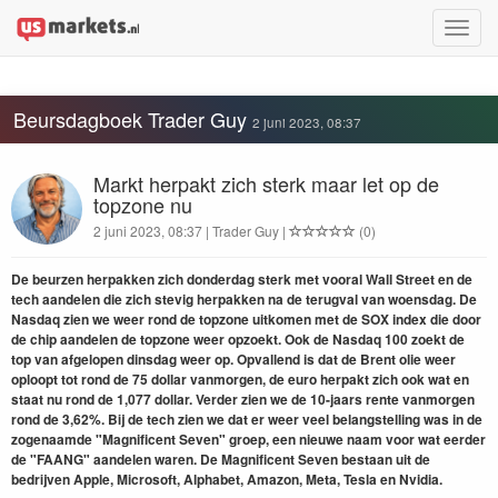
Toggle
naviga
Beursdagboek Trader Guy
2 juni 2023, 08:37
Markt herpakt zich sterk maar let op de
topzone nu
2 juni 2023, 08:37 | Trader Guy |
(0)
De beurzen herpakken zich donderdag sterk met vooral Wall Street en de
tech aandelen die zich stevig herpakken na de terugval van woensdag. De
Nasdaq zien we weer rond de topzone uitkomen met de SOX index die door
de chip aandelen de topzone weer opzoekt. Ook de Nasdaq 100 zoekt de
top van afgelopen dinsdag weer op. Opvallend is dat de Brent olie weer
oploopt tot rond de 75 dollar vanmorgen, de euro herpakt zich ook wat en
staat nu rond de 1,077 dollar. Verder zien we de 10-jaars rente vanmorgen
rond de 3,62%. Bij de tech zien we dat er weer veel belangstelling was in de
zogenaamde "Magnificent Seven" groep, een nieuwe naam voor wat eerder
de "FAANG" aandelen waren. De Magnificent Seven bestaan uit de
bedrijven Apple, Microsoft, Alphabet, Amazon, Meta, Tesla en Nvidia.