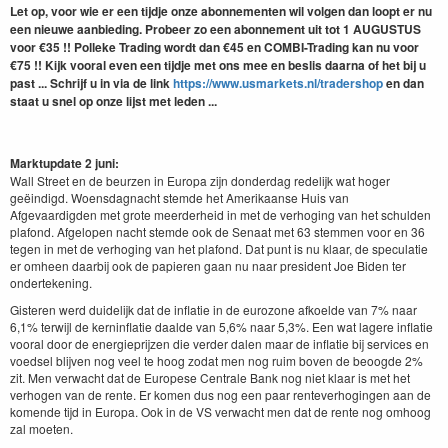
Let op, voor wie er een tijdje onze abonnementen wil volgen dan loopt er nu
een nieuwe aanbieding. Probeer zo een abonnement uit tot 1 AUGUSTUS
voor €35 !! Polleke Trading wordt dan €45 en COMBI-Trading kan nu voor
€75 !! Kijk vooral even een tijdje met ons mee en beslis daarna of het bij u
past ...
Schrijf u in via de link
https://www.usmarkets.nl/tradershop
en dan
staat u snel op onze lijst met leden ...
Marktupdate 2 juni:
Wall Street en de beurzen in Europa zijn donderdag redelijk wat hoger
geëindigd. Woensdagnacht stemde het Amerikaanse Huis van
Afgevaardigden met grote meerderheid in met de verhoging van het schulden
plafond. Afgelopen nacht stemde ook de Senaat met 63 stemmen voor en 36
tegen in met de verhoging van het plafond. Dat punt is nu klaar, de speculatie
er omheen daarbij ook de papieren gaan nu naar president Joe Biden ter
ondertekening.
Gisteren werd duidelijk dat de inflatie in de eurozone afkoelde van 7% naar
6,1% terwijl de kerninflatie daalde van 5,6% naar 5,3%. Een wat lagere inflatie
vooral door de energieprijzen die verder dalen maar de inflatie bij services en
voedsel blijven nog veel te hoog zodat men nog ruim boven de beoogde 2%
zit. Men verwacht dat de Europese Centrale Bank nog niet klaar is met het
verhogen van de rente. Er komen dus nog een paar renteverhogingen aan de
komende tijd in Europa. Ook in de VS verwacht men dat de rente nog omhoog
zal moeten.