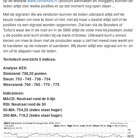
op de website
www.usmarkets.nl
(account aanmaken en inloggen) kunnen de
leden altijd zien welke posities er op dat moment nog open staan ...
Met de signalen die we versturen kunnen de leden uiteraard altijd zelf de
keuze maken om mee te doen of niet, niet wij maar u beslist altijd zelf of de
posities na een signaal worden opgenomen. Dat kan via de Boosters of
Turbo's waar we in de mail en in de SMS altijd de code mee bij plaatsen zodat
u de positie snel kunt vinden bij uw bank of broker. Uiteraard kunt u ervoor
kiezen om mee te doen met de producten waar u zelf het meest mee werkt om
te handelen op de indexen of aandelen. Wij sturen altijd een signaal om in- en
om uit te stappen naar de leden.
Technisch overzicht 5 indices:
Analyse AEX:
Slotstand: 756,35 punten
Steun: 753 - 745 - 738 - 734
Weerstand: 760 - 765 - 770 - 775
Indicatoren:
MACD: Neutraal rond de 0-lijn
RSI: Neutraal rond de 50
50-MA: 754,25 (index staat hoger)
200-MA: 719,2
(index staat hoger)