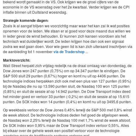
bekend wordt gemaakt in de VS. Ook krijgen we de groei cijfers van de
economie in de VS woensdag over het 2e kwartaal. Verder krijgen we de CPI
inflatie binnen uit Duitsland woesndag.
Strategie komende dagen:
Zoals ik al aangaf blijven we voorzichtig maar waar het kan zal ik wat posities
opnemen voor de leden. We staan er al goed voor deze maand dus willen we
in ieder geval de winst behouden. Er kunnen zich kansen voordoen als het
technisch wat duidelijker wordt. De leden krijgen hoe dan ook een signaal
zodra we wat gaan doen. Voor wie geen lid is kan zich uiteraard inschrijven via
de aanbieding tot 1 november
via de Tradershop
...
Marktoverzicht:
Wall Street herpakt zich vrijdag redelijk na de draai omlaag van donderdag, de
Dow Jones won 247 punten (0,75%) om op 34.347 punten te eindigen. De
S&P 500 sluit 29 punten (0,67%) hoger en komt nu uit op 4406 punten. De
technologie indices herpakken zich ook met een plus van 127 punten (0,95%)
bij de Nasdaq die nu op 13.590 punten sluit, de Nasdaq 100 won 125 punten
(0,85%) en sluit de sessie af op 14.942 punten. De Dow Transport index deed
het minder goed en verloor 33 punten (-0,2%) en sluit de sessie af op 15.615
punten. De SOX index won 14 punten (0,4%) en komt nu uit op 3495,6 punten.
Op weekbasis verloor de Dow Jones 0,45% terwijl de S&P 500 met 0,8% winst
de week afsloot. De technologie indices deden het goed de afgelopen week,
de Nasdaq won 2,25% terwijl de Nasdaq 100 met 1,7% winst de week afsloot.
De SOX index won 0,95% maar de Dow Transport index verloor 0,55%. Alles
bij elkaar over de gehele week een positief verloor voor de technologie
aandelen maar de traditionele sectoren verloren wat.