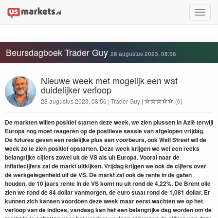
Toggle
naviga
Beursdagboek Trader Guy
28 augustus 2023, 08:56
Nieuwe week met mogelijk een wat
duidelijker verloop
28 augustus 2023, 08:56 | Trader Guy |
(0)
De markten willen positief starten deze week, we zien plussen in Azië terwijl
Europa nog moet reageren op de positieve sessie van afgelopen vrijdag.
De futures geven een redelijke plus aan voorbeurs, ook Wall Street wil de
week zo te zien positief opstarten. Deze week krijgen we wel een reeks
belangrijke cijfers zowel uit de VS als uit Europa. Vooral naar de
inflatiecijfers zal de markt uitkijken. Vrijdag krijgen we ook de cijfers over
de werkgelegenheid uit de VS. De markt zal ook de rente in de gaten
houden, de 10 jaars rente in de VS komt nu uit rond de 4,22%. De Brent olie
zien we rond de 84 dollar vanmorgen, de euro staat rond de 1,081 dollar. Er
kunnen zich kansen voordoen deze week maar eerst wachten we op het
verloop van de indices, vandaag kan het een belangrijke dag worden om de