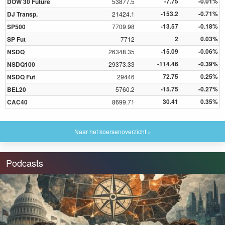
-7.75
-0.01%
DOW 30 Future
53877.5
-153.2
-0.71%
DJ Transp.
21424.1
-13.57
-0.18%
SP500
7709.98
2
0.03%
SP Fut
7712
-15.09
-0.06%
NSDQ
26348.35
-114.46
-0.39%
NSDQ100
29373.33
72.75
0.25%
NSDQ Fut
29446
-15.75
-0.27%
BEL20
5760.2
30.41
0.35%
CAC40
8699.71
Naar het koersenoverzicht »
Podcasts