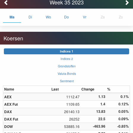
Week 35 2023
Ma
Di
Wo
Do
Vr
Za
Zo
Koersen
Indices 1
Indices 2
Grondstoffen
Valuta-Bonds
Sentiment
Name
Last
Change
%
1.13
0.1%
AEX
1112.47
1.4
0.12%
AEX Fut
1109.65
13.83
0.05%
DAX
26140.13
22.5
0.09%
DAX Fut
26252
-463.96
-0.85%
DOW
53885.16