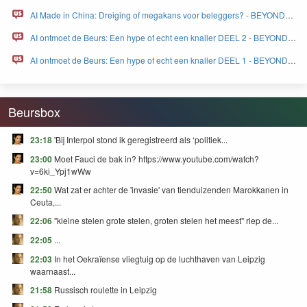
Europa - BEYOND FEAR and GREED
AI Made in China: Dreiging of megakans voor beleggers? - BEYOND
FEAR and GREED
AI ontmoet de Beurs: Een hype of echt een knaller DEEL 2 - BEYOND
FEAR and GREED
AI ontmoet de Beurs: Een hype of echt een knaller DEEL 1 - BEYOND
FEAR and GREED
Beursbox
23:18
'Bij Interpol stond ik geregistreerd als ‘politiek...
23:00
Moet Fauci de bak in? https://www.youtube.com/watch?
v=6ki_Ypj1wWw
22:50
Wat zat er achter de 'invasie' van tienduizenden Marokkanen in
Ceuta,...
22:06
"kleine stelen grote stelen, groten stelen het meest" riep de...
22:05
...
22:03
In het Oekraïense vliegtuig op de luchthaven van Leipzig
waarnaast...
21:58
Russisch roulette in Leipzig