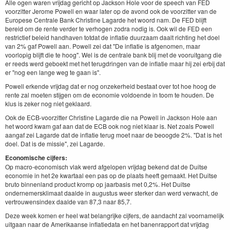
Alle ogen waren vrijdag gericht op Jackson Hole voor de speech van FED
voorzitter Jerome Powell en waar later op de avond ook de voorzitter van de
Europese Centrale Bank Christine Lagarde het woord nam. De FED blijft
bereid om de rente verder te verhogen zodra nodig is. Ook wil de FED een
restrictief beleid handhaven totdat de inflatie duurzaam daalt richting het doel
van 2% gaf Powell aan. Powell zei dat "De inflatie is afgenomen, maar
voorlopig blijft die te hoog". Wel is de centrale bank blij met de vooruitgang die
er reeds werd geboekt met het terugdringen van de inflatie maar hij zei erbij dat
er "nog een lange weg te gaan is".
Powell erkende vrijdag dat er nog onzekerheid bestaat over tot hoe hoog de
rente zal moeten stijgen om de economie voldoende in toom te houden. De
klus is zeker nog niet geklaard.
Ook de ECB-voorzitter Christine Lagarde die na Powell in Jackson Hole aan
het woord kwam gaf aan dat de ECB ook nog niet klaar is. Net zoals Powell
aangaf zei Lagarde dat de inflatie terug moet naar de beoogde 2%. "Dat is het
doel. Dat is de missie", zei Lagarde.
Economische cijfers:
Op macro-economisch vlak werd afgelopen vrijdag bekend dat de Duitse
economie in het 2e kwartaal een pas op de plaats heeft gemaakt. Het Duitse
bruto binnenland product kromp op jaarbasis met 0,2%. Het Duitse
ondernemersklimaat daalde in augustus weer sterker dan werd verwacht, de
vertrouwensindex daalde van 87,3 naar 85,7.
Deze week komen er heel wat belangrijke cijfers, de aandacht zal voornamelijk
uitgaan naar de Amerikaanse inflatiedata en het banenrapport dat vrijdag