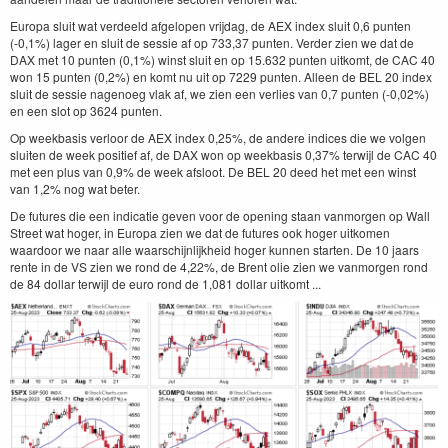
Europa sluit wat verdeeld afgelopen vrijdag, de AEX index sluit 0,6 punten
(-0,1%) lager en sluit de sessie af op 733,37 punten. Verder zien we dat de
DAX met 10 punten (0,1%) winst sluit en op 15.632 punten uitkomt, de CAC 40
won 15 punten (0,2%) en komt nu uit op 7229 punten. Alleen de BEL 20 index
sluit de sessie nagenoeg vlak af, we zien een verlies van 0,7 punten (-0,02%)
en een slot op 3624 punten.
Op weekbasis verloor de AEX index 0,25%, de andere indices die we volgen
sluiten de week positief af, de DAX won op weekbasis 0,37% terwijl de CAC 40
met een plus van 0,9% de week afsloot. De BEL 20 deed het met een winst
van 1,2% nog wat beter.
De futures die een indicatie geven voor de opening staan vanmorgen op Wall
Street wat hoger, in Europa zien we dat de futures ook hoger uitkomen
waardoor we naar alle waarschijnlijkheid hoger kunnen starten. De 10 jaars
rente in de VS zien we rond de 4,22%, de Brent olie zien we vanmorgen rond
de 84 dollar terwijl de euro rond de 1,081 dollar uitkomt ...