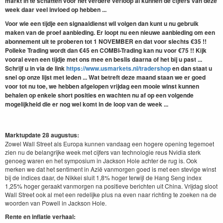
markt in te schatten voor het verdere verloop al kunnen de cijfers van deze
week daar veel invloed op hebben ...
Voor wie een tijdje een signaaldienst wil volgen dan kunt u nu gebruik
maken van de proef aanbieding. Er loopt nu een nieuwe aanbieding om een
abonnement uit te proberen tot 1 NOVEMBER en dat voor slechts €35 !!
Polleke Trading wordt dan €45 en COMBI-Trading kan nu voor €75 !! Kijk
vooral even een tijdje met ons mee en beslis daarna of het bij u past ...
Schrijf u in via de link
https://www.usmarkets.nl/tradershop
en dan staat u
snel op onze lijst met leden ... Wat betreft deze maand staan we er goed
voor tot nu toe, we hebben afgelopen vrijdag een mooie winst kunnen
behalen op enkele short posities en wachten nu af op een volgende
mogelijkheid die er nog wel komt in de loop van de week ...
Marktupdate 28 augustus:
Zowel Wall Street als Europa kunnen vandaag een hogere opening tegemoet
zien nu de belangrijke week met cijfers van technologie reus Nvidia sterk
genoeg waren en het symposium in Jackson Hole achter de rug is. Ook
merken we dat het sentiment in Azië vanmorgen goed is met een stevige winst
bij de indices daar, de Nikkei sluit 1,8% hoger terwijl de Hang Seng index
1,25% hoger geraakt vanmorgen na positieve berichten uit China. Vrijdag sloot
Wall Street ook al met een redelijke plus na even naar richting te zoeken na de
woorden van Powell in Jackson Hole.
Rente en inflatie verhaal: