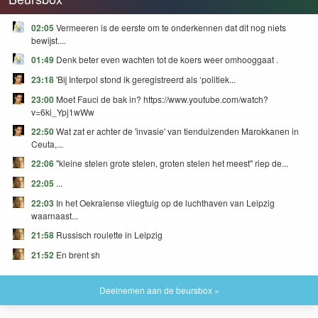
02:05
Vermeeren is de eerste om te onderkennen dat dit nog niets
bewijst....
01:49
Denk beter even wachten tot de koers weer omhooggaat .
23:18
'Bij Interpol stond ik geregistreerd als ‘politiek...
23:00
Moet Fauci de bak in? https://www.youtube.com/watch?
v=6ki_Ypj1wWw
22:50
Wat zat er achter de 'invasie' van tienduizenden Marokkanen in
Ceuta,...
22:06
"kleine stelen grote stelen, groten stelen het meest" riep de...
22:05
...
22:03
In het Oekraïense vliegtuig op de luchthaven van Leipzig
waarnaast...
21:58
Russisch roulette in Leipzig
21:52
En brent sh
Deelnemen aan de beursbox »