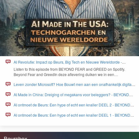
AI Revolutie: Impact op Beurs, Big Tech en Nieuwe Wereldorde -
BEYOND FEAR and GREED
Lis­ten to this episode from
BEYOND
FEAR
and
GREED
on Spo­ti­fy.
Beyond Fear and Greed­In deze aflev­er­ing duiken we in een…
Leven zonder Microsoft? Hoe Bouwt men aan een onafhankelijk digitaal
Europa - BEYOND FEAR and GREED
AI Made in China: Dreiging of megakans voor beleggers? - BEYOND
FEAR and GREED
AI ontmoet de Beurs: Een hype of echt een knaller DEEL 2 - BEYOND
FEAR and GREED
AI ontmoet de Beurs: Een hype of echt een knaller DEEL 1 - BEYOND
FEAR and GREED
Beursbox