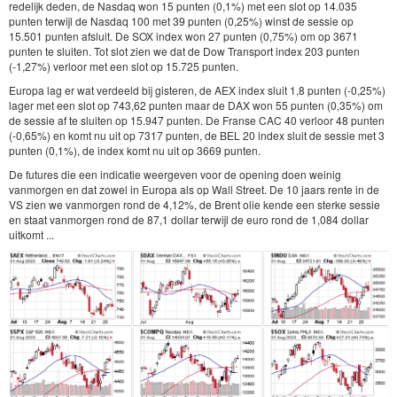
redelijk deden, de Nasdaq won 15 punten (0,1%) met een slot op 14.035
punten terwijl de Nasdaq 100 met 39 punten (0,25%) winst de sessie op
15.501 punten afsluit. De SOX index won 27 punten (0,75%) om op 3671
punten te sluiten. Tot slot zien we dat de Dow Transport index 203 punten
(-1,27%) verloor met een slot op 15.725 punten.
Europa lag er wat verdeeld bij gisteren, de AEX index sluit 1,8 punten (-0,25%)
lager met een slot op 743,62 punten maar de DAX won 55 punten (0,35%) om
de sessie af te sluiten op 15.947 punten. De Franse CAC 40 verloor 48 punten
(-0,65%) en komt nu uit op 7317 punten, de BEL 20 index sluit de sessie met 3
punten (0,1%), de index komt nu uit op 3669 punten.
De futures die een indicatie weergeven voor de opening doen weinig
vanmorgen en dat zowel in Europa als op Wall Street. De 10 jaars rente in de
VS zien we vanmorgen rond de 4,12%, de Brent olie kende een sterke sessie
en staat vanmorgen rond de 87,1 dollar terwijl de euro rond de 1,084 dollar
uitkomt ...