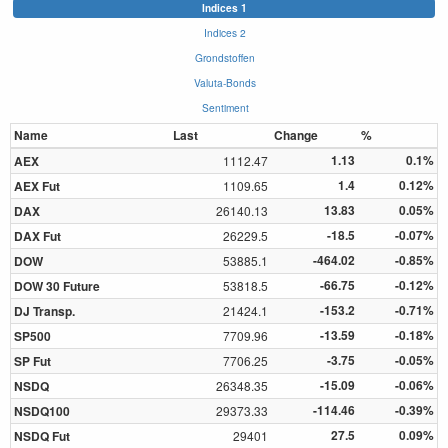
Indices 1
Indices 2
Grondstoffen
Valuta-Bonds
Sentiment
Name
Last
Change
%
1.13
0.1%
AEX
1112.47
1.4
0.12%
AEX Fut
1109.65
13.83
0.05%
DAX
26140.13
-18.5
-0.07%
DAX Fut
26229.5
-464.02
-0.85%
DOW
53885.1
-66.75
-0.12%
DOW 30 Future
53818.5
-153.2
-0.71%
DJ Transp.
21424.1
-13.59
-0.18%
SP500
7709.96
-3.75
-0.05%
SP Fut
7706.25
-15.09
-0.06%
NSDQ
26348.35
-114.46
-0.39%
NSDQ100
29373.33
27.5
0.09%
NSDQ Fut
29401