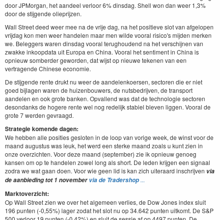
door JPMorgan, het aandeel verloor 6% dinsdag. Shell won dan weer 1,3%
door de stijgende olieprijzen.
Wall Street deed weer mee na de vrije dag, na het positieve slot van afgelopen
vrijdag kon men weer handelen maar men wilde vooral risico's mijden merken
we. Beleggers waren dinsdag vooral terughoudend na het verschijnen van
zwakke inkoopdata uit Europa en China. Vooral het sentiment in China is
opnieuw somberder geworden, dat wijst op nieuwe tekenen van een
vertragende Chinese economie.
De stijgende rente drukt nu weer de aandelenkoersen, sectoren die er niet
goed bijlagen waren de huizenbouwers, de nutsbedrijven, de transport
aandelen en ook grote banken. Opvallend was dat de technologie sectoren
desondanks de hogere rente wel nog redelijk stabiel bleven liggen. Vooral de
grote 7 werden gevraagd.
Strategie komende dagen:
We hebben alle posities gesloten in de loop van vorige week, de winst voor de
maand augustus was leuk, het werd een sterke maand zoals u kunt zien in
onze overzichten. Voor deze maand (september) zie ik opnieuw genoeg
kansen om op te handelen zowel long als short. De leden krijgen een signaal
zodra we wat gaan doen. Voor wie geen lid is kan zich uiteraard inschrijven
via
...
de aanbieding tot 1 november
via de Tradershop
Marktoverzicht:
Op Wall Street zien we over het algemeen verlies, de Dow Jones index sluit
196 punten (-0,55%) lager zodat het slot nu op 34.642 punten uitkomt. De S&P
500 verloor 19 punten (-0,42%) en sluit de sessie af op 4497 punten. De