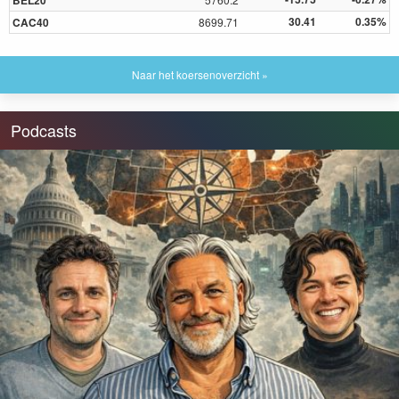
BEL20
30.41
0.35%
CAC40
8699.71
Naar het koersenoverzicht »
Podcasts