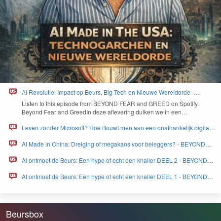
AI Revolutie: Impact op Beurs, Big Tech en Nieuwe Wereldorde -
BEYOND FEAR and GREED
Lis­ten to this episode from
BEYOND
FEAR
and
GREED
on Spo­ti­fy.
Beyond Fear and Greed­In deze aflev­er­ing duiken we in een…
Leven zonder Microsoft? Hoe Bouwt men aan een onafhankelijk digitaal
Europa - BEYOND FEAR and GREED
AI Made in China: Dreiging of megakans voor beleggers? - BEYOND
FEAR and GREED
AI ontmoet de Beurs: Een hype of echt een knaller DEEL 2 - BEYOND
FEAR and GREED
AI ontmoet de Beurs: Een hype of echt een knaller DEEL 1 - BEYOND
FEAR and GREED
Beursbox