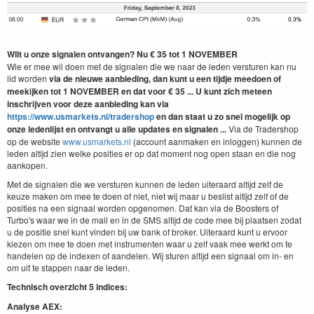
Wilt u onze signalen ontvangen? Nu € 35 tot 1 NOVEMBER
Wie er mee wil doen met de signalen die we naar de leden versturen kan nu
lid worden
via de nieuwe aanbieding, dan kunt u een tijdje meedoen of
meekijken tot 1 NOVEMBER
en dat
voor € 35 ... U kunt zich meteen
inschrijven voor deze aanbieding kan via
https://www.usmarkets.nl/tradershop
en dan staat u zo snel mogelijk op
onze ledenlijst en ontvangt u alle updates en signalen ...
Via de Tradershop
op de website
www.usmarkets.nl
(account aanmaken en inloggen) kunnen de
leden altijd zien welke posities er op dat moment nog open staan en die nog
aankopen.
Met de signalen die we versturen kunnen de leden uiteraard altijd zelf de
keuze maken om mee te doen of niet, niet wij maar u beslist altijd zelf of de
posities na een signaal worden opgenomen. Dat kan via de Boosters of
Turbo's waar we in de mail en in de SMS altijd de code mee bij plaatsen zodat
u de positie snel kunt vinden bij uw bank of broker. Uiteraard kunt u ervoor
kiezen om mee te doen met instrumenten waar u zelf vaak mee werkt om te
handelen op de indexen of aandelen. Wij sturen altijd een signaal om in- en
om uit te stappen naar de leden.
Technisch overzicht 5 indices:
Analyse AEX: