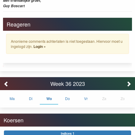
Met vriendelijke groet,
Guy Boscart
Reageren
Anonieme comments achterlaten is niet toegestaan. Hiervoor moet u
ingelogd zijn.
Login »
Week 36 2023
Ma
Di
Wo
Do
Vr
Za
Zo
Koersen
Indices 1