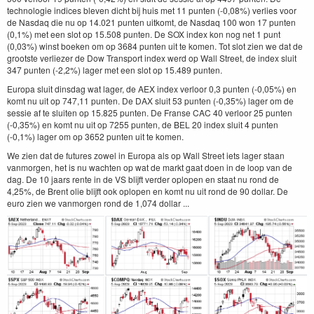
technologie indices bleven dicht bij huis met 11 punten (-0,08%) verlies voor
de Nasdaq die nu op 14.021 punten uitkomt, de Nasdaq 100 won 17 punten
(0,1%) met een slot op 15.508 punten. De SOX index kon nog net 1 punt
(0,03%) winst boeken om op 3684 punten uit te komen. Tot slot zien we dat de
grootste verliezer de Dow Transport index werd op Wall Street, de index sluit
347 punten (-2,2%) lager met een slot op 15.489 punten.
Europa sluit dinsdag wat lager, de AEX index verloor 0,3 punten (-0,05%) en
komt nu uit op 747,11 punten. De DAX sluit 53 punten (-0,35%) lager om de
sessie af te sluiten op 15.825 punten. De Franse CAC 40 verloor 25 punten
(-0,35%) en komt nu uit op 7255 punten, de BEL 20 index sluit 4 punten
(-0,1%) lager om op 3652 punten uit te komen.
We zien dat de futures zowel in Europa als op Wall Street iets lager staan
vanmorgen, het is nu wachten op wat de markt gaat doen in de loop van de
dag. De 10 jaars rente in de VS blijft verder oplopen en staat nu rond de
4,25%, de Brent olie blijft ook oplopen en komt nu uit rond de 90 dollar. De
euro zien we vanmorgen rond de 1,074 dollar ...