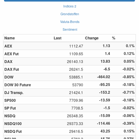
Indices 2
Grondstoffen
Valuta-Bonds
Sentiment
Name
Last
Change
%
1.13
0.1%
AEX
1112.47
1.4
0.12%
AEX Fut
1109.65
13.83
0.05%
DAX
26140.13
-6.5
-0.02%
DAX Fut
26241.5
-464.02
-0.85%
DOW
53885.1
-95.25
-0.18%
DOW 30 Future
53790
-153.2
-0.71%
DJ Transp.
21424.1
-13.59
-0.18%
SP500
7709.96
-1.5
-0.02%
SP Fut
7708.5
-15.09
-0.06%
NSDQ
26348.35
-114.46
-0.39%
NSDQ100
29373.33
43.25
0.15%
NSDQ Fut
29416.5
-15.75
-0.27%
5760.2