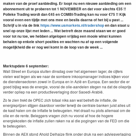
maken van de proef aanbieding. Er loopt nu een nieuwe aanbieding om een
abonnement uit te proberen tot 1 NOVEMBER en dat voor slechts €35 !!
Polleke Trading wordt dan €45 en COMBI-Trading kan nu voor €75 !! Kijk
vooral even een tijdje met ons mee en beslis daarna of het bij u past ...
Schrijf u in via de link
https://www.usmarkets.nl/tradershop
en dan staat u
snel op onze lijst met leden ... Wat betreft deze maand staan we er goed
voor tot nu toe, we hebben afgelopen vrijdag een mooie winst kunnen
behalen op enkele short posities en wachten nu af op een volgende
mogelijkheid die er nog wel komt in de loop van de week ...
Marktupdate 6 september:
Wall Street en Europa sluiten dinsdag over het algemeen lager, de cijfers
vielen wat tegen als we naar de sombere inkoopmanager indices kijken voor
de dienstensectoren zowel in Europa en in Azië en Europa. Een sector die er
goed bijlag was de energie, vooral de olie-aandelen stegen na dat de olieprijs
verder opliep na een productieverlaging door Saoedi-Arabië.
Zo te zien trekt de OPEC zich totaal niks aan wat betreft de inflatie, de
energieprijzen stijgen daardoor verder terwijl de centrale banken juist alles uit
de kast halen om de inflatie te beteugelen. Het draait nu plots allemaal om de
olie en de rente. Beleggers vragen zich nu vooral af hoe de hogere
energiekosten de inflatie zullen raken na al die pogingen van de FED om die
te beteugelen.
Binnen de AEX stond Ahold Delhaize flink onder druk na een adviesverlaging