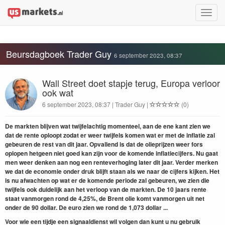
Toggle
naviga
Beursdagboek Trader Guy
6 september 2023, 08:37
Wall Street doet stapje terug, Europa verloor
ook wat
6 september 2023, 08:37 | Trader Guy |
(0)
De markten blijven wat twijfelachtig momenteel, aan de ene kant zien we
dat de rente oploopt zodat er weer twijfels komen wat er met de inflatie zal
gebeuren de rest van dit jaar. Opvallend is dat de olieprijzen weer fors
oplopen hetgeen niet goed kan zijn voor de komende inflatiecijfers. Nu gaat
men weer denken aan nog een renteverhoging later dit jaar. Verder merken
we dat de economie onder druk blijft staan als we naar de cijfers kijken. Het
is nu afwachten op wat er de komende periode zal gebeuren, we zien die
twijfels ook duidelijk aan het verloop van de markten. De 10 jaars rente
staat vanmorgen rond de 4,25%, de Brent olie komt vanmorgen uit net
onder de 90 dollar. De euro zien we rond de 1,073 dollar ...
Voor wie een tijdje een signaaldienst wil volgen dan kunt u nu gebruik