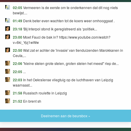
02:05
Vermeeren is de eerste om te onderkennen dat dit nog niets
bewijst....
01:49
Denk beter even wachten tot de koers weer omhooggaat .
23:18
'Bij Interpol stond ik geregistreerd als ‘politiek...
23:00
Moet Fauci de bak in? https://www.youtube.com/watch?
v=6ki_Ypj1wWw
22:50
Wat zat er achter de 'invasie' van tienduizenden Marokkanen in
Ceuta,...
22:06
"kleine stelen grote stelen, groten stelen het meest" riep de...
22:05
...
22:03
In het Oekraïense vliegtuig op de luchthaven van Leipzig
waarnaast...
21:58
Russisch roulette in Leipzig
21:52
En brent sh
Deelnemen aan de beursbox »