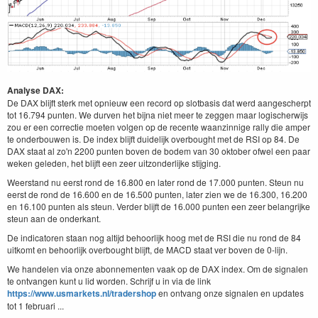
Analyse DAX:
De DAX blijft sterk met opnieuw een record op slotbasis dat werd aangescherpt
tot 16.794 punten. We durven het bijna niet meer te zeggen maar logischerwijs
zou er een correctie moeten volgen op de recente waanzinnige rally die amper
te onderbouwen is. De index blijft duidelijk overbought met de RSI op 84. De
DAX staat al zo'n 2200 punten boven de bodem van 30 oktober ofwel een paar
weken geleden, het blijft een zeer uitzonderlijke stijging.
Weerstand nu eerst rond de 16.800 en later rond de 17.000 punten. Steun nu
eerst de rond de 16.600 en de 16.500 punten, later zien we de 16.300, 16.200
en 16.100 punten als steun. Verder blijft de 16.000 punten een zeer belangrijke
steun aan de onderkant.
De indicatoren staan nog altijd behoorlijk hoog met de RSI die nu rond de 84
uitkomt en behoorlijk overbought blijft, de MACD staat ver boven de 0-lijn.
We handelen via onze abonnementen vaak op de DAX index. Om de signalen
te ontvangen kunt u lid worden. Schrijf u in via de link
https://www.usmarkets.nl/tradershop
en ontvang onze signalen en updates
tot 1 februari ...