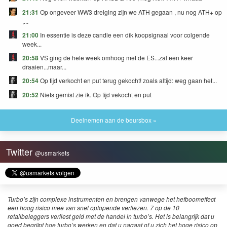
21:31
Op ongeveer WW3 dreiging zijn we ATH gegaan , nu nog ATH+ op
,...
21:00
In essentie is deze candle een dik koopsignaal voor colgende
week...
20:58
VS ging de hele week omhoog met de ES...zal een keer
draaien...maar...
20:54
Op tijd verkocht en put terug gekocht! zoals altijd: weg gaan het...
20:52
Niets gemist zie ik. Op tijd vekocht en put
Deelnemen aan de beursbox »
Twitter
@usmarkets
Turbo’s zijn complexe instrumenten en brengen vanwege het hefboomeffect
een hoog risico mee van snel oplopende verliezen. 7 op de 10
retailbeleggers verliest geld met de handel in turbo’s. Het is belangrijk dat u
goed begrijpt hoe turbo’s werken en dat u nagaat of u zich het hoge risico op