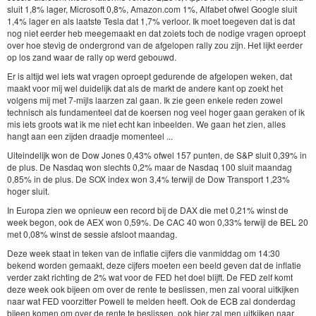
sluit 1,8% lager, Microsoft 0,8%, Amazon.com 1%, Alfabet ofwel Google sluit
1,4% lager en als laatste Tesla dat 1,7% verloor. Ik moet toegeven dat is dat
nog niet eerder heb meegemaakt en dat zoiets toch de nodige vragen oproept
over hoe stevig de ondergrond van de afgelopen rally zou zijn. Het lijkt eerder
op los zand waar de rally op werd gebouwd.
Er is altijd wel iets wat vragen oproept gedurende de afgelopen weken, dat
maakt voor mij wel duidelijk dat als de markt de andere kant op zoekt het
volgens mij met 7-mijls laarzen zal gaan. Ik zie geen enkele reden zowel
technisch als fundamenteel dat de koersen nog veel hoger gaan geraken of ik
mis iets groots wat ik me niet echt kan inbeelden. We gaan het zien, alles
hangt aan een zijden draadje momenteel ...
Uiteindelijk won de Dow Jones 0,43% ofwel 157 punten, de S&P sluit 0,39% in
de plus. De Nasdaq won slechts 0,2% maar de Nasdaq 100 sluit maandag
0,85% in de plus. De SOX index won 3,4% terwijl de Dow Transport 1,23%
hoger sluit.
In Europa zien we opnieuw een record bij de DAX die met 0,21% winst de
week begon, ook de AEX won 0,59%. De CAC 40 won 0,33% terwijl de BEL 20
met 0,08% winst de sessie afsloot maandag.
Deze week staat in teken van de inflatie cijfers die vanmiddag om 14:30
bekend worden gemaakt, deze cijfers moeten een beeld geven dat de inflatie
verder zakt richting de 2% wat voor de FED het doel blijft. De FED zelf komt
deze week ook bijeen om over de rente te beslissen, men zal vooral uitkijken
naar wat FED voorzitter Powell te melden heeft. Ook de ECB zal donderdag
bijeen komen om over de rente te beslissen, ook hier zal men uitkijken naar