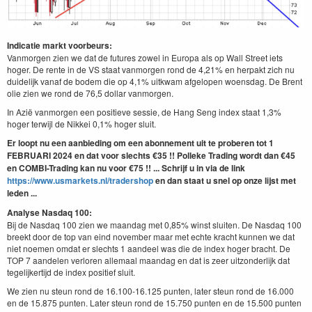
Indicatie markt voorbeurs:
Vanmorgen zien we dat de futures zowel in Europa als op Wall Street iets
hoger. De rente in de VS staat vanmorgen rond de 4,21% en herpakt zich nu
duidelijk vanaf de bodem die op 4,1% uitkwam afgelopen woensdag. De Brent
olie zien we rond de 76,5 dollar vanmorgen.
In Azië vanmorgen een positieve sessie, de Hang Seng index staat 1,3%
hoger terwijl de Nikkei 0,1% hoger sluit.
Er loopt nu een aanbieding om een abonnement uit te proberen tot 1
FEBRUARI 2024 en dat voor slechts €35 !! Polleke Trading wordt dan €45
en COMBI-Trading kan nu voor €75 !! ...
Schrijf u in via de link
https://www.usmarkets.nl/tradershop
en dan staat u snel op onze lijst met
leden ...
Analyse Nasdaq 100:
Bij de Nasdaq 100 zien we maandag met 0,85% winst sluiten. De Nasdaq 100
breekt door de top van eind november maar met echte kracht kunnen we dat
niet noemen omdat er slechts 1 aandeel was die de index hoger bracht. De
TOP 7 aandelen verloren allemaal maandag en dat is zeer uitzonderlijk dat
tegelijkertijd de index positief sluit.
We zien nu steun rond de 16.100-16.125 punten, later steun rond de 16.000
en de 15.875 punten. Later steun rond de 15.750 punten en de 15.500 punten