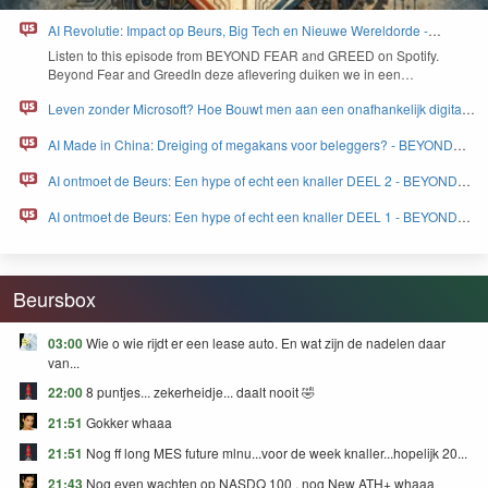
AI Revolutie: Impact op Beurs, Big Tech en Nieuwe Wereldorde -
BEYOND FEAR and GREED
Lis­ten to this episode from
BEYOND
FEAR
and
GREED
on Spo­ti­fy.
Beyond Fear and Greed­In deze aflev­er­ing duiken we in een…
Leven zonder Microsoft? Hoe Bouwt men aan een onafhankelijk digitaal
Europa - BEYOND FEAR and GREED
AI Made in China: Dreiging of megakans voor beleggers? - BEYOND
FEAR and GREED
AI ontmoet de Beurs: Een hype of echt een knaller DEEL 2 - BEYOND
FEAR and GREED
AI ontmoet de Beurs: Een hype of echt een knaller DEEL 1 - BEYOND
FEAR and GREED
Beursbox
03:00
Wie o wie rijdt er een lease auto. En wat zijn de nadelen daar
van...
22:00
8 puntjes... zekerheidje... daalt nooit 🤣
21:51
Gokker whaaa
21:51
Nog ff long MES future mlnu...voor de week knaller...hopelijk 20...
21:43
Nog even wachten op NASDQ 100 , nog New ATH+ whaaa