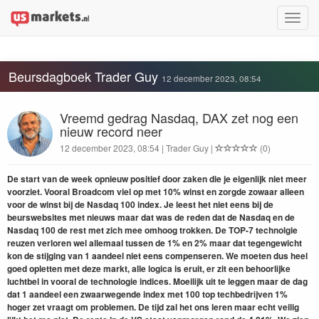
Toggle
naviga
Beursdagboek Trader Guy
12 december 2023, 08:54
Vreemd gedrag Nasdaq, DAX zet nog een
nieuw record neer
12 december 2023, 08:54 | Trader Guy |
(0)
De
start van de week opnieuw positief door zaken die je eigenlijk niet meer
voorziet. Vooral Broadcom viel op met 10% winst en zorgde zowaar alleen
voor de winst bij de Nasdaq 100 index. Je leest het niet eens bij de
beurswebsites met nieuws maar dat was de reden dat de Nasdaq en de
Nasdaq 100 de rest met zich mee omhoog trokken. De TOP-7 technolgie
reuzen verloren wel allemaal tussen de 1% en 2% maar dat tegengewicht
kon de stijging van 1 aandeel niet eens compenseren. We moeten dus heel
goed opletten met deze markt, alle logica is eruit, er zit een behoorlijke
luchtbel in vooral de technologie indices. Moeilijk uit te leggen maar de dag
dat 1 aandeel een zwaarwegende index met 100 top techbedrijven 1%
hoger zet vraagt om problemen. De tijd zal het ons leren maar echt veilig