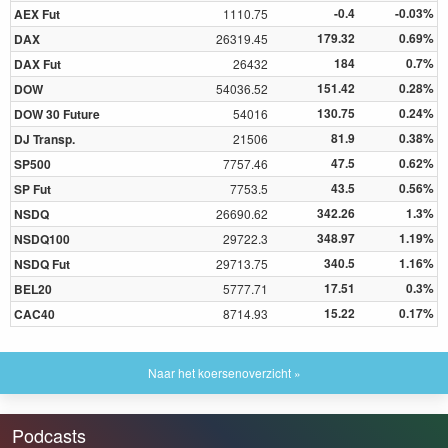
-0.4
-0.03%
AEX Fut
1110.75
179.32
0.69%
DAX
26319.45
184
0.7%
DAX Fut
26432
151.42
0.28%
DOW
54036.52
130.75
0.24%
DOW 30 Future
54016
81.9
0.38%
DJ Transp.
21506
47.5
0.62%
SP500
7757.46
43.5
0.56%
SP Fut
7753.5
342.26
1.3%
NSDQ
26690.62
348.97
1.19%
NSDQ100
29722.3
340.5
1.16%
NSDQ Fut
29713.75
17.51
0.3%
BEL20
5777.71
15.22
0.17%
CAC40
8714.93
Naar het koersenoverzicht »
Podcasts