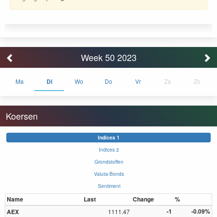
Week 50 2023
Ma
Di
Wo
Do
Vr
Za
Zo
Koersen
Indices 1
Indices 2
Grondstoffen
Valuta-Bonds
Sentiment
Name
Last
Change
%
-1
-0.09%
AEX
1111.47