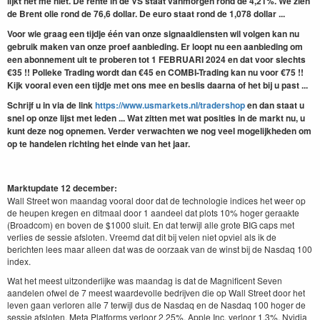
lijkt het me niet. De rente in de VS staat vanmorgen rond de 4,21%. We zien
de Brent olie rond de 76,6 dollar. De euro staat rond de 1,078 dollar ...
Voor wie graag een tijdje één van onze signaaldiensten wil volgen kan nu
gebruik maken van onze proef aanbieding. Er loopt nu een aanbieding om
een abonnement uit te proberen tot 1 FEBRUARI 2024 en dat voor slechts
€35 !! Polleke Trading wordt dan €45 en COMBI-Trading kan nu voor €75 !!
Kijk vooral even een tijdje met ons mee en beslis daarna of het bij u past ...
Schrijf u in via de link
https://www.usmarkets.nl/tradershop
en dan staat u
snel op onze lijst met leden ... Wat zitten met wat posities in de markt nu, u
kunt deze nog opnemen. Verder verwachten we nog veel mogelijkheden om
op te handelen richting het einde van het jaar.
Marktupdate 12 december:
Wall Street won maandag vooral door dat de technologie indices het weer op
de heupen kregen en ditmaal door 1 aandeel dat plots 10% hoger geraakte
(Broadcom) en boven de $1000 sluit. En dat terwijl alle grote BIG caps met
verlies de sessie afsloten. Vreemd dat dit bij velen niet opviel als ik de
berichten lees maar alleen dat was de oorzaak van de winst bij de Nasdaq 100
index.
Wat het meest uitzonderlijke was maandag is dat de Magnificent Seven
aandelen ofwel de 7 meest waardevolle bedrijven die op Wall Street door het
leven gaan verloren alle 7 terwijl dus de Nasdaq en de Nasdaq 100 hoger de
sessie afsloten. Meta Platforms verloor 2,25%, Apple Inc. verloor 1,3%, Nvidia