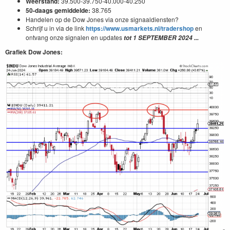
Weerstand:
39.500-39.750-40.000-40.250
50-daags gemiddelde:
38.765
Handelen op de Dow Jones via onze signaaldiensten?
Schrijf u in via de link
https://www.usmarkets.nl/tradershop
en
ontvang onze signalen en updates
tot
1 SEPTEMBER 2024
...
Grafiek Dow Jones: