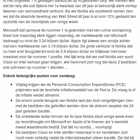
is met ongeveer 7% gestegen dankzij de op AI gedreven rally. We merken wel
dat de rally die ook tijdens het 1e kwartaal van dit jaar al behoorlijk sterk verliep
tekenen van vermoeidheid vertoont. Als we Nvidia als voorbeeld nemen zien
we dat de absolute lieveling van Wall Street dit jaar is al ruim 12% gedaald ten
opzichte van de recordpiek van vorige week.
Microsoft dat opnieuw de nummer 1 is geworden met een ruime voorsprong
bleef ook maandag sterk liggen maandag, de marktwaarde van Microsoft
bedraagt nu rond de 3,34 biljoen dollar. Apple ligt alweer een eindje achter
met een marktwaarde van 3,19 biljoen dollar. De grote verliezer is Nvidia dat
nu heel snel terugzakt tot rond de 2,9 biljoen dollar en blijkbaar niet meer
meedoet voor de nummer 1 positie. Het lijkt erop dat we met Nvidia een soort
Cisco en Intel verhaal gaan krijgen, wie herinnert zich nog dat deze 2 bedrijven
ook ooit even op nummer 1 stonden ...
Enkele belangrijke punten voor vandaag:
Vrijdag krijgen we de Personal Consumption Expenditures (PCE)
prijsindex wat de favoriete inflatiemaatstaf van de Fed is. De vraag is of
de inflatie verder afneemt.
De enorm snelle terugval van Nvidia laat dan toch vergelijkingen zien
met de bedrijven die getroffen werden door de dotcom-zeepbel die 24
jaar geleden barstte.
De onbetwiste leider binnen de AI-race Nvidia sloot vorige week even
op recordhoogte om Microsoft en Apple af te troeven als 's werelds
meest waardevolle bedrijf. Dat lijkt nu voorbij ... voorlopig!
De bedrijven Cisco en Intel stortten helemaal in en herstelden zich
nooit meer volledig nadat de internetzeepbel uiteen barstte. Zal dat bij