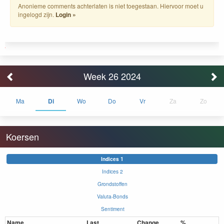
Anonieme comments achterlaten is niet toegestaan. Hiervoor moet u
ingelogd zijn.
Login »
Week 26 2024
Ma
Di
Wo
Do
Vr
Za
Zo
Koersen
Indices 1
Indices 2
Grondstoffen
Valuta-Bonds
Sentiment
Name
Last
Change
%