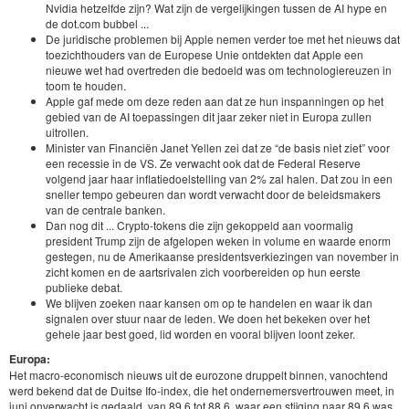
Nvidia hetzelfde zijn? Wat zijn de vergelijkingen tussen de AI hype en
de dot.com bubbel ...
De juridische problemen bij Apple nemen verder toe met het nieuws dat
toezichthouders van de Europese Unie ontdekten dat Apple een
nieuwe wet had overtreden die bedoeld was om technologiereuzen in
toom te houden.
Apple gaf mede om deze reden aan dat ze hun inspanningen op het
gebied van de AI toepassingen dit jaar zeker niet in Europa zullen
uitrollen.
Minister van Financiën Janet Yellen zei dat ze “de basis niet ziet” voor
een recessie in de VS. Ze verwacht ook dat de Federal Reserve
volgend jaar haar inflatiedoelstelling van 2% zal halen. Dat zou in een
sneller tempo gebeuren dan wordt verwacht door de beleidsmakers
van de centrale banken.
Dan nog dit ... Crypto-tokens die zijn gekoppeld aan voormalig
president Trump zijn de afgelopen weken in volume en waarde enorm
gestegen, nu de Amerikaanse presidentsverkiezingen van november in
zicht komen en de aartsrivalen zich voorbereiden op hun eerste
publieke debat.
We blijven zoeken naar kansen om op te handelen en waar ik dan
signalen over stuur naar de leden. We doen het bekeken over het
gehele jaar best goed, lid worden en vooral blijven loont zeker.
Europa:
Het macro-economisch nieuws uit de eurozone druppelt binnen, vanochtend
werd bekend dat de Duitse Ifo-index, die het ondernemersvertrouwen meet, in
juni onverwacht is gedaald, van 89,6 tot 88,6, waar een stijging naar 89,6 was