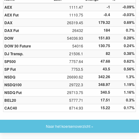
-1
-0.09%
AEX
1111.47
-0.4
-0.03%
AEX Fut
1110.75
179.32
0.69%
DAX
26319.45
184
0.7%
DAX Fut
26432
151.83
0.28%
DOW
54036.93
130.75
0.24%
DOW 30 Future
54016
82
0.38%
DJ Transp.
21506.1
47.68
0.62%
SP500
7757.64
43.5
0.56%
SP Fut
7753.5
342.26
1.3%
NSDQ
26690.62
348.97
1.19%
NSDQ100
29722.3
340.5
1.16%
NSDQ Fut
29713.75
17.51
0.3%
BEL20
5777.71
15.22
0.17%
CAC40
8714.93
Naar het koersenoverzicht »