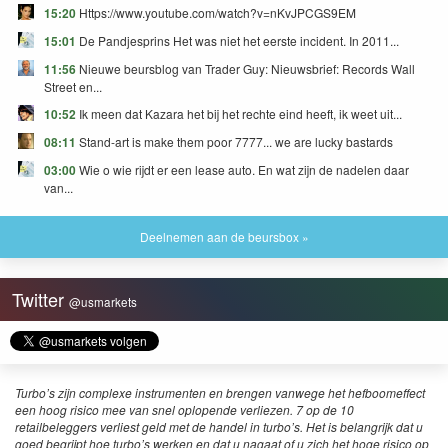
15:20
Https://www.youtube.com/watch?v=nKvJPCGS9EM
15:01
De Pandjesprins Het was niet het eerste incident. In 2011...
11:56
Nieuwe beursblog van Trader Guy: Nieuwsbrief: Records Wall
Street en...
10:52
Ik meen dat Kazara het bij het rechte eind heeft, ik weet uit...
08:11
Stand-art is make them poor 7777... we are lucky bastards
03:00
Wie o wie rijdt er een lease auto. En wat zijn de nadelen daar
van...
Deelnemen aan de beursbox »
Twitter
@usmarkets
Turbo’s zijn complexe instrumenten en brengen vanwege het hefboomeffect
een hoog risico mee van snel oplopende verliezen. 7 op de 10
retailbeleggers verliest geld met de handel in turbo’s. Het is belangrijk dat u
goed begrijpt hoe turbo’s werken en dat u nagaat of u zich het hoge risico op