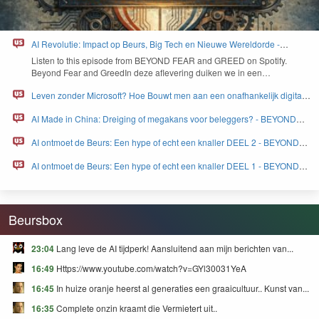
AI Revolutie: Impact op Beurs, Big Tech en Nieuwe Wereldorde -
BEYOND FEAR and GREED
Lis­ten to this episode from
BEYOND
FEAR
and
GREED
on Spo­ti­fy.
Beyond Fear and Greed­In deze aflev­er­ing duiken we in een…
Leven zonder Microsoft? Hoe Bouwt men aan een onafhankelijk digitaal
Europa - BEYOND FEAR and GREED
AI Made in China: Dreiging of megakans voor beleggers? - BEYOND
FEAR and GREED
AI ontmoet de Beurs: Een hype of echt een knaller DEEL 2 - BEYOND
FEAR and GREED
AI ontmoet de Beurs: Een hype of echt een knaller DEEL 1 - BEYOND
FEAR and GREED
Beursbox
23:04
Lang leve de AI tijdperk! Aansluitend aan mijn berichten van...
16:49
Https://www.youtube.com/watch?v=GYl30031YeA
16:45
In huize oranje heerst al generaties een graaicultuur.. Kunst van...
16:35
Complete onzin kraamt die Vermietert uit..