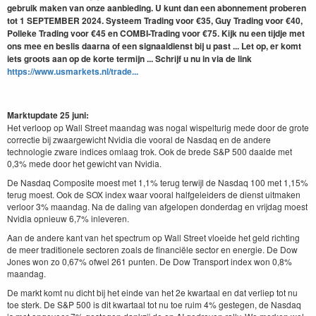
gebruik maken van onze aanbieding. U kunt dan een abonnement proberen
tot 1 SEPTEMBER 2024. Systeem Trading voor €35, Guy Trading voor €40,
Polleke Trading voor €45 en COMBI-Trading voor €75. Kijk nu een tijdje met
ons mee en beslis daarna of een signaaldienst bij u past ... Let op, er komt
iets groots aan op de korte termijn ... Schrijf u nu in via de link
https://www.usmarkets.nl/trade...
Marktupdate 25 juni:
Het verloop op Wall Street maandag was nogal wispelturig mede door de grote
correctie bij zwaargewicht Nvidia die vooral de Nasdaq en de andere
technologie zware indices omlaag trok. Ook de brede S&P 500 daalde met
0,3% mede door het gewicht van Nvidia.
De Nasdaq Composite moest met 1,1% terug terwijl de Nasdaq 100 met 1,15%
terug moest. Ook de SOX index waar vooral halfgeleiders de dienst uitmaken
verloor 3% maandag. Na de daling van afgelopen donderdag en vrijdag moest
Nvidia opnieuw 6,7% inleveren.
Aan de andere kant van het spectrum op Wall Street vloeide het geld richting
de meer traditionele sectoren zoals de financiële sector en energie. De Dow
Jones won zo 0,67% ofwel 261 punten. De Dow Transport index won 0,8%
maandag.
De markt komt nu dicht bij het einde van het 2e kwartaal en dat verliep tot nu
toe sterk. De S&P 500 is dit kwartaal tot nu toe ruim 4% gestegen, de Nasdaq