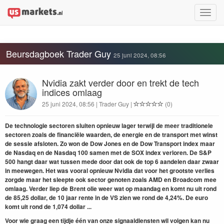
Toggle
naviga
Beursdagboek Trader Guy
25 juni 2024, 08:56
Nvidia zakt verder door en trekt de tech
indices omlaag
25 juni 2024, 08:56 | Trader Guy |
(0)
De technologie sectoren sluiten opnieuw lager terwijl de meer traditionele
sectoren zoals de financiële waarden, de energie en de transport met winst
de sessie afsloten. Zo won de Dow Jones en de Dow Transport index maar
de Nasdaq en de Nasdaq 100 samen met de SOX index verloren. De S&P
500 hangt daar wat tussen mede door dat ook de top 6 aandelen daar zwaar
in meewegen. Het was vooral opnieuw Nvidia dat voor het grootste verlies
zorgde maar het sleepte ook sector genoten zoals AMD en Broadcom mee
omlaag. Verder liep de Brent olie weer wat op maandag en komt nu uit rond
de 85,25 dollar, de 10 jaar rente in de VS zien we rond de 4,24%. De euro
komt uit rond de 1,074 dollar ...
Voor wie graag een tijdje één van onze signaaldiensten wil volgen kan nu