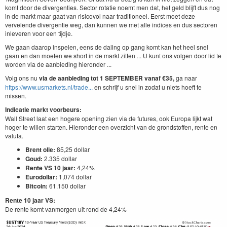
komt door de divergenties. Sector rotatie noemt men dat, het geld blijft dus nog
in de markt maar gaat van risicovol naar traditioneel. Eerst moet deze
vervelende divergentie weg, dan kunnen we met alle indices en dus sectoren
inleveren voor een tijdje.
We gaan daarop inspelen, eens de daling op gang komt kan het heel snel
gaan en dan moeten we short in de markt zitten ... U kunt ons volgen door lid te
worden via de aanbieding hieronder ...
Volg ons nu
via de aanbieding
tot 1 SEPTEMBER
vanaf €35,
ga naar
https://www.usmarkets.nl/trade...
en schrijf u snel in zodat u niets hoeft te
missen.
Indicatie markt voorbeurs:
Wall Street laat een hogere opening zien via de futures, ook Europa lijkt wat
hoger te willen starten. Hieronder een overzicht van de grondstoffen, rente en
valuta.
Brent olie:
85,25 dollar
Goud:
2.335 dollar
Rente VS 10 jaar:
4,24%
Eurodollar:
1,074 dollar
Bitcoin:
61.150 dollar
Rente 10 jaar VS:
De rente komt vanmorgen uit rond de 4,24%