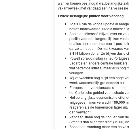
want er komen best nogal wat belangrijke zaken
vakantieweek met vandaag een halve sessie en
Enkele belangrijke punten voor vandaag:
Zoals ik via de vorige update al aanga
betreft marktwaarde, Nvidia moest al a
Apple en Microsoft blijven over en zo 
positie voor een langere tijd kan vast
er alles aan om de nummer 1 positie t
dat zo te houden. De marktwaarde van 
3.414 biljoen dollar. Ze blijven dus dich
Powell sprak dinsdag in het Portugese
Lagarde en andere centrale bankiers.
wat betreft de inflatie, maar er is no
verlagen.
Wij verwachten nog altijd een hoge vola
week waarschijnlijk grotendeels buiten
Europese herverzekeraars stonden ond
het Caribische gebied voor schade z
Het belangrijkste economische cijfer 
vrijgegeven, men verwacht 189.000 ni
reageren als de banengroei lager uitva
dan verwacht.
Vandaag staan nog de notulen van de 
Street is dan al eerder dicht (19:00)
Zodoende, vandaag maar een halve ses