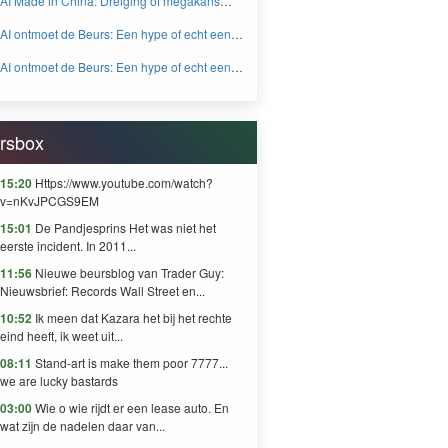
AI Made in China: Dreiging of megakans
BEYOND FEAR and GREED
voor beleggers? - BEYOND FEAR and
AI ontmoet de Beurs: Een hype of echt een
GREED
knaller DEEL 2 - BEYOND FEAR and
AI ontmoet de Beurs: Een hype of echt een
GREED
knaller DEEL 1 - BEYOND FEAR and
GREED
rsbox
15:20
Https://www.youtube.com/watch?
v=nKvJPCGS9EM
15:01
De Pandjesprins Het was niet het
eerste incident. In 2011...
11:56
Nieuwe beursblog van Trader Guy:
Nieuwsbrief: Records Wall Street en...
10:52
Ik meen dat Kazara het bij het rechte
eind heeft, ik weet uit...
08:11
Stand-art is make them poor 7777...
we are lucky bastards
03:00
Wie o wie rijdt er een lease auto. En
wat zijn de nadelen daar van...