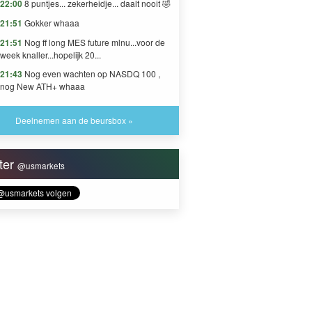
22:00
8 puntjes... zekerheidje... daalt nooit 🤣
21:51
Gokker whaaa
21:51
Nog ff long MES future mlnu...voor de
week knaller...hopelijk 20...
21:43
Nog even wachten op NASDQ 100 ,
nog New ATH+ whaaa
Deelnemen aan de beursbox »
tter
@usmarkets