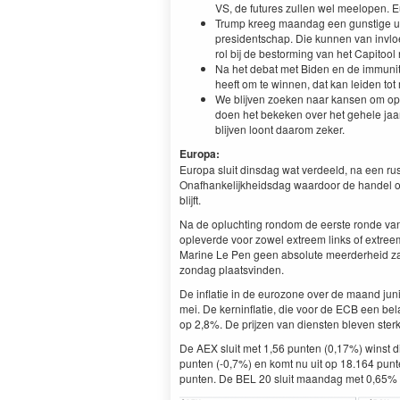
VS, de futures zullen wel meelopen. 
Trump kreeg maandag een gunstige uit
presidentschap. Die kunnen van invlo
rol bij de bestorming van het Capitool
Na het debat met Biden en de immunite
heeft om te winnen, dat kan leiden tot
We blijven zoeken naar kansen om op 
doen het bekeken over het gehele jaar
blijven loont daarom zeker.
Europa:
Europa sluit dinsdag wat verdeeld, na een r
Onafhankelijkheidsdag waardoor de handel op
blijft.
Na de opluchting rondom de eerste ronde van
opleverde voor zowel extreem links of extree
Marine Le Pen geen absolute meerderheid za
zondag plaatsvinden.
De inflatie in de eurozone over de maand juni 
mei. De kerninflatie, die voor de ECB een bel
op 2,8%. De prijzen van diensten bleven sterk 
De AEX sluit met 1,56 punten (0,17%) winst d
punten (-0,7%) en komt nu uit op 18.164 punt
punten. De BEL 20 sluit maandag met 0,65% 