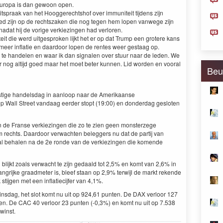
Europa is dan gewoon open.
spraak van het Hooggerechtshof over immuniteit tijdens zijn
ed zijn op de rechtszaken die nog tegen hem lopen vanwege zijn
 nadat hij de vorige verkiezingen had verloren.
it die werd uitgesproken lijkt het er op dat Trump een grotere kans
 meer inflatie en daardoor lopen de rentes weer gestaag op.
te handelen en waar ik dan signalen over stuur naar de leden. We
 nog altijd goed maar het moet beter kunnen. Lid worden en vooral
Beu
ustige handelsdag in aanloop naar de Amerikaanse
 Wall Street vandaag eerder stopt (19:00) en donderdag gesloten
 de Franse verkiezingen die zo te zien geen monsterzege
m rechts. Daardoor verwachten beleggers nu dat de partij van
l behalen na de 2e ronde van de verkiezingen die komende
blijkt zoals verwacht te zijn gedaald tot 2,5% en komt van 2,6% in
angrijke graadmeter is, bleef staan op 2,9% terwijl de markt rekende
stijgen met een inflatiecijfer van 4,1%.
insdag, het slot komt nu uit op 924,61 punten. De DAX verloor 127
en. De CAC 40 verloor 23 punten (-0,3%) en komt nu uit op 7.538
winst.