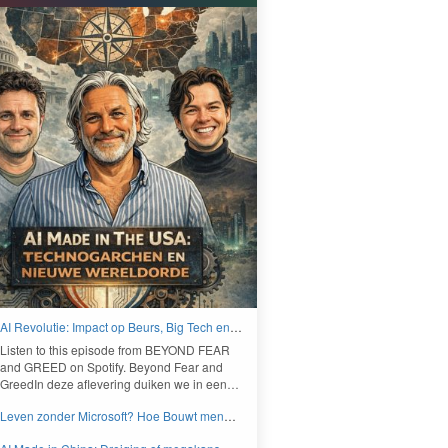
AI Revolutie: Impact op Beurs, Big Tech en
Nieuwe Wereldorde - BEYOND FEAR and
Lis­ten to this episode from
BEYOND
FEAR
GREED
and
GREED
on Spo­ti­fy. Beyond Fear and
Greed­In deze aflev­er­ing duiken we in een…
Leven zonder Microsoft? Hoe Bouwt men
aan een onafhankelijk digitaal Europa -