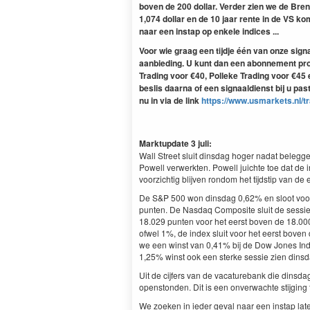
boven de 200 dollar. Verder zien we de Bren
1,074 dollar en de 10 jaar rente in de VS ko
naar een instap op enkele indices ...
Voor wie graag een tijdje één van onze sig
aanbieding. U kunt dan een abonnement pr
Trading voor €40, Polleke Trading voor €45
beslis daarna of een signaaldienst bij u past 
nu in via de link
https://www.usmarkets.nl/tr
Marktupdate 3 juli:
Wall Street sluit dinsdag hoger nadat beleg
Powell verwerkten. Powell juichte toe dat de i
voorzichtig blijven rondom het tijdstip van de 
De S&P 500 won dinsdag 0,62% en sloot voor 
punten. De Nasdaq Composite sluit de sessie
18.029 punten voor het eerst boven de 18.0
ofwel 1%, de index sluit voor het eerst boven
we een winst van 0,41% bij de Dow Jones Ind
1,25% winst ook een sterke sessie zien dinsd
Uit de cijfers van de vacaturebank die dinsda
openstonden. Dit is een onverwachte stijging 
We zoeken in ieder geval naar een instap lat