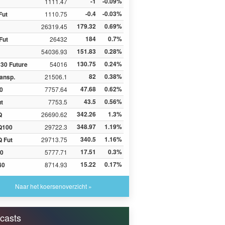
-1
-0.09%
1111.47
-0.4
-0.03%
Fut
1110.75
179.32
0.69%
26319.45
184
0.7%
Fut
26432
151.83
0.28%
54036.93
130.75
0.24%
30 Future
54016
82
0.38%
ansp.
21506.1
47.68
0.62%
0
7757.64
43.5
0.56%
ut
7753.5
342.26
1.3%
Q
26690.62
348.97
1.19%
Q100
29722.3
340.5
1.16%
 Fut
29713.75
17.51
0.3%
0
5777.71
15.22
0.17%
40
8714.93
Naar het koersenoverzicht »
casts