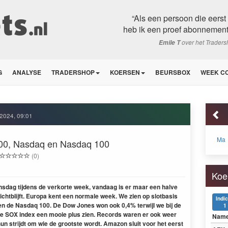
“Als een persoon die eerst 
heb ik een proef abonnement
over het Trader
Emile T
G
ANALYSE
TRADERSHOP
KOERSEN
BEURSBOX
WEEK C
i 2024, 09:01
Ma
00, Nasdaq en Nasdaq 100
(0)
Koe
insdag tijdens de verkorte week, vandaag is er maar een halve
dichtblijft. Europa kent een normale week. We zien op slotbasis
Indi
en de Nasdaq 100. De Dow Jones won ook 0,4% terwijl we bij de
1
de SOX index een mooie plus zien. Records waren er ook weer
Nam
n strijdt om wie de grootste wordt. Amazon sluit voor het eerst