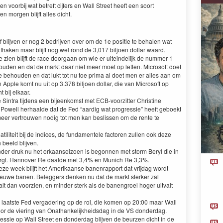
 voorbij wat betreft cijfers en Wall Street heeft een soort
 morgen blijft alles dicht.
f blijven er nog 2 bedrijven over om de 1e positie te behalen wat
fhaken maar blijft nog wel rond de 3,017 biljoen dollar waard.
te zien blijft de race doorgaan om wie er uiteindelijk de nummer 1
houden en dat de markt daar niet meer moet op letten. Microsoft doet
e behouden en dat lukt tot nu toe prima al doet men er alles aan om
Apple komt nu uit op 3.378 biljoen dollar, die van Microsoft op
t bij elkaar.
 Sintra tijdens een bijeenkomst met ECB-voorzitter Christine
 Powell herhaalde dat de Fed “aardig wat progressie” heeft geboekt
g meer vertrouwen nodig tot men kan beslissen om de rente te
tiliteit bij de indices, de fundamentele factoren zullen ook deze
 beeld blijven.
er druk nu het orkaanseizoen is begonnen met storm Beryl die in
orgt. Hannover Re daalde met 3,4% en Munich Re 3,3%.
deze week blijft het Amerikaanse banenrapport dat vrijdag wordt
euwe banen. Beleggers denken nu dat de markt sterker zal
lt dan voorzien, en minder sterk als de banengroei hoger uitvalt
laatste Fed vergadering op de rol, die komen op 20:00 maar Wall
 door de viering van Onafhankelijkheidsdag in de VS donderdag.
sie op Wall Street en donderdag blijven de beurzen dicht in de