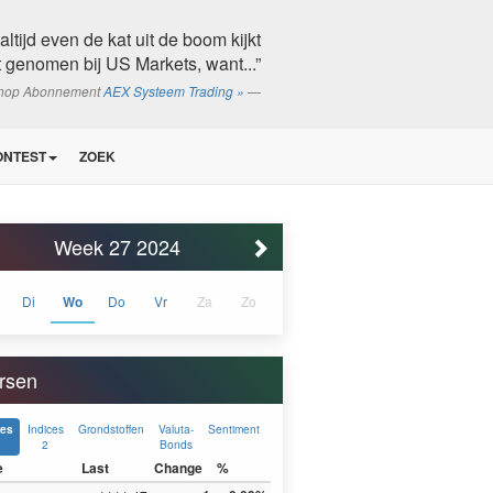
altijd even de kat uit de boom kijkt
 genomen bij US Markets, want...”
shop Abonnement
AEX Systeem Trading »
ONTEST
ZOEK
Week 27 2024
Di
Wo
Do
Vr
Za
Zo
rsen
Indices
Grondstoffen
Valuta-
Sentiment
ces
2
Bonds
e
Last
Change
%