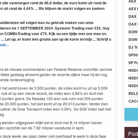
AEX
t olie vanmorgen rond de 86,8 dollar, de euro komt uit rond de
mt uit rond de 4,44% ... We blijven de markt volgen en zoeken
AEX 
DAX
naaldiensten wil volgen kan nu gebruik maken van onze
DAX 
oberen tot 1 SEPTEMBER 2024. Systeem Trading voor €35, Guy
DOW
 en COMBI-Trading voor €75. Kijk nu een tijdje met ons mee en
... Let op, er komt iets groots aan op de korte termijn ... Schrijf u
DOW 
ade...
DJ Tr
SP50
SP F
gers de nieuwe commentaren van Federal Reserve-voorzitter Jerome
NSD
nflatie gestaag afneemt gezien de recente cijfers maar hij wil nog
NSD
eerste renteverlaging.
NSDQ
het eerst boven de 5.500 punten, de index komt nu uit op 5.509
 ook af op een nieuw record, de index won 0,84% en sluit met
BEL2
00 punten grens. De Nasdaq 100 won ook ruim met 200 punten
CAC
 de 20.000 punten, het slot komt uit op 20.013 punten. Verder zien
ustrial, de Dow Transport index won 0,39%. De SOX index laat met
ag.
g werden vrijgegeven blijkt dat er eind mei 8,14 miljoen banen
ten opzichte van de 7,92 miljoen vacatures in april.
Pod
er deze week, we gaan zeker niet overhaast te werk in deze fase