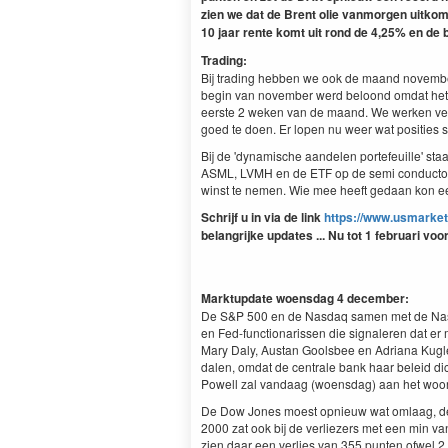
zien we dat de Brent olie vanmorgen uitkomt
10 jaar rente komt uit rond de 4,25% en de b
Trading:
Bij trading hebben we ook de maand november
begin van november werd beloond omdat het 
eerste 2 weken van de maand. We werken ver
goed te doen. Er lopen nu weer wat posities 
Bij de 'dynamische aandelen portefeuille' st
ASML, LVMH en de ETF op de semi conductors
winst te nemen. Wie mee heeft gedaan kon ee
Schrijf u in via de link
https://www.usmarket
belangrijke updates ... Nu tot 1 februari voo
Marktupdate woensdag 4 december:
De S&P 500 en de Nasdaq samen met de Nas
en Fed-functionarissen die signaleren dat 
Mary Daly, Austan Goolsbee en Adriana Kugler.
dalen, omdat de centrale bank haar beleid dic
Powell zal vandaag (woensdag) aan het woo
De Dow Jones moest opnieuw wat omlaag, de 
2000 zat ook bij de verliezers met een min v
zien daar een verlies van 355 punten ofwel 2