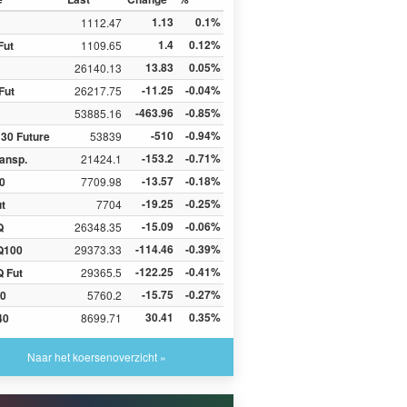
1.13
0.1%
1112.47
1.4
0.12%
Fut
1109.65
13.83
0.05%
26140.13
-11.25
-0.04%
Fut
26217.75
-463.96
-0.85%
53885.16
-510
-0.94%
30 Future
53839
-153.2
-0.71%
ansp.
21424.1
-13.57
-0.18%
0
7709.98
-19.25
-0.25%
ut
7704
-15.09
-0.06%
Q
26348.35
-114.46
-0.39%
Q100
29373.33
-122.25
-0.41%
 Fut
29365.5
-15.75
-0.27%
0
5760.2
30.41
0.35%
40
8699.71
Naar het koersenoverzicht »