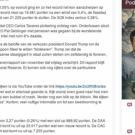
Pod
0,05% op vooruit ging en zo het record net kon aanscherpen op
record neer op 19.481 punten na een winst van 0,4%, de Nasdaq
 van 21.229 punten te sluiten. De SOX index verloor 0,38%.
adat CEO Carlos Tavares plotseling ontslag nam. Ondertussen sloot
t CEO Pat Gelsinger met pensioen was gegaan bij de worstelende
 Intel met ruim 6% daalde.
a de belofte van de verkozen president Donald Trump om de
pon Steel te willen "blokkeren". Trump zei dat de
se staalgigant in staat zullen stellen om zelfstandig te floreren.
anenrapport van november dat vrijdag verschijnt. Dit rapport blijft
ral Reserve. Er komen ook nog cijfers over de particuliere
jken is via YouTube onder de link
https://youtu.be/2x2R3BncIzo
ver wat er allemaal gaande is. Kijk vooral even goed naar hoe men
op een bubbel of crash. Verder nog een blik op de bitcoin. We kijken
s". Kortom, veel nuttige informatie om tot een beeldvorming te
X won 2,27 punten (0,26%) met een slot op 889,92 punten. De DAX
and komt nu uit op 20.017 punten wat een nieuw record is. De CAC
t slot komt nu uit op 7.255 punten.