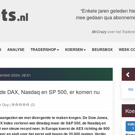
“Enkele jaren geleden hie
mee gedaan qua abonnemen
over het Trader
MrCrazy
G
ANALYSE
TRADERSHOP
KOERSEN
BEURSBOX
WEEK C
cember 2024, 08:51
Ma
 de DAX, Nasdaq en SP 500, er komen nu
r Guy |
(0)
Koe
 aangezien we met divergentie te maken kregen. De Dow Jones,
OX index verloren wat dinsdag maar de S&P 500, de Nasdaq en
Indi
3 een nieuw record neer. In Europa koerst de AEX richting de 900
1
er en sluit voor het eerst ooit boven de 20.000 punten. Verder
Nam