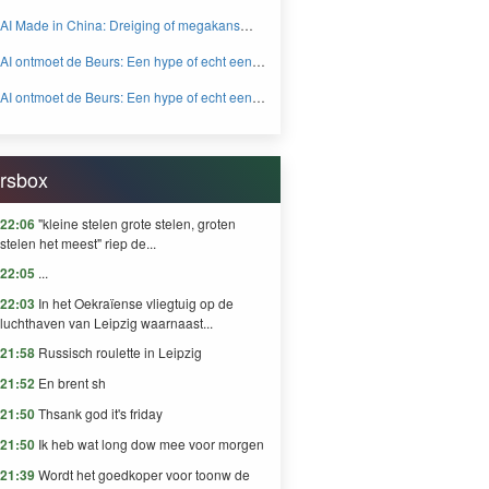
aan een onafhankelijk digitaal Europa -
AI Made in China: Dreiging of megakans
BEYOND FEAR and GREED
voor beleggers? - BEYOND FEAR and
AI ontmoet de Beurs: Een hype of echt een
GREED
knaller DEEL 2 - BEYOND FEAR and
AI ontmoet de Beurs: Een hype of echt een
GREED
knaller DEEL 1 - BEYOND FEAR and
GREED
rsbox
22:06
"kleine stelen grote stelen, groten
stelen het meest" riep de...
22:05
...
22:03
In het Oekraïense vliegtuig op de
luchthaven van Leipzig waarnaast...
21:58
Russisch roulette in Leipzig
21:52
En brent sh
21:50
Thsank god it's friday
21:50
Ik heb wat long dow mee voor morgen
21:39
Wordt het goedkoper voor toonw de