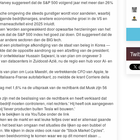
 Harvey suggereert dat de S&P 500 volgend jaar met meer dan 26%
he omgeving die steeds gunstiger wordt voor aandelen, waarbij
ijgende bedrijfsmarges, snellere economische groei in de VS en
ernameactiviteit eind 2025 inluidt.
nsen 'worden aangewakkerd door opwaartse herzieningen van het
ook dat de S&P 500 index het goed zal doen. Dit suggereert dat de
naar andere sectoren dan de BIG tech.
t een plotselinge afkondiging van de staat van beleg in Korea —
idde dat de oppositie aandrong op een afzetting van de president.
Twi
r ontwikkelaar Hussain Sajwani, is van plan om ongeveer 3
w van datacenters in Zuidoost-Azië, nu de regio een hub voor AI- en
, is van plan om Luca Maestri, de vertrekkende CFO van Apple, te
aliaans-Franse autofabrikant, zo meldde de krant Corriere della
g met 1,6% na de uitspraak van de rechtbank dat Musk zijn 56
e zijn met de beslissing van de rechtbank en heeft verklaard dat
drijf moeten controleren, niet rechters.' Hij heeft ook aangegeven
, hij 'liever producten buiten Tesla wil bouwen.'
te bekijken is via YouTube onder de link
en we de markt en wat leuke feitjes over wat er allemaal gaande
n het best kan omgaan met situaties die lijken op een bubbel of
in. We kijken in deze video ook naar de "Stock Market Cycles".
t een beeldvorming te komen waar we op dit moment staan ...