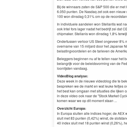
Bij de winnaars zaten de S&P 500 die er met 
6.050 punten. De Nasdaq zet ook een nieuw 
100 won dinsdag 0,31% om op de recordstand
In individuele aandelen won Stellantis wat n
ook Intel fors lager nadat het bedrijf zei da
chipmaker. Stellanis won dinsdag 1,8% terwijl
Ondertussen verloor US Steel ongeveer 8% n
overname van 15 miljard door het Japanse Nip
belastingvoordelen en de tarieven de Amerikaan
Beleggers beginnen nu af ​​te tellen naar het b
belangrijk voor de beleidsvorming van de Fede
loonlijsten vandaag.
VideoBlog analyse:
Deze week in de nieuwe videoblog die te beki
bespreken we de markt en wat leuke feitjes o
het best kan omgaan met situaties die lijken 
in deze video ook naar de "Stock Market Cycle
komen waar we op dit moment staan ...
Overzicht Europa:
In Europa sluiten alle indices hoger, de AE
sluit met 83 punten (0,42%) winst, de slotst
40 index sluit met 18 punten winst (0,26%), he