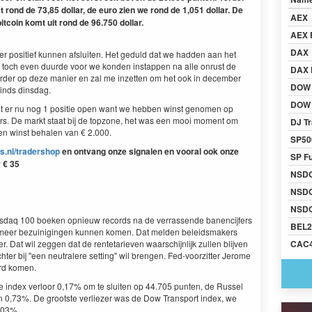
 rond de 73,85 dollar, de euro zien we rond de 1,051 dollar. De
AEX
itcoin komt uit rond de 96.750 dollar.
AEX 
DAX
 positief kunnen afsluiten. Het geduld dat we hadden aan het
toch even duurde voor we konden instappen na alle onrust de
DAX 
der op deze manier en zal me inzetten om het ook in december
DOW
sinds dinsdag.
DOW 
aat er nu nog 1 positie open want we hebben winst genomen op
. De markt staat bij de topzone, het was een mooi moment om
DJ Tr
n winst behalen van € 2.000.
SP50
s.nl/tradershop
en ontvang onze signalen en vooral ook onze
SP F
r € 35
NSD
NSD
NSDQ
daq 100 boeken opnieuw records na de verrassende banencijfers
BEL2
er meer bezuinigingen kunnen komen. Dat melden beleidsmakers
 Dat wil zeggen dat de rentetarieven waarschijnlijk zullen blijven
CAC
hter bij "een neutralere setting" wil brengen. Fed-voorzitter Jerome
rd komen.
index verloor 0,17% om te sluiten op 44.705 punten, de Russel
an 0,73%. De grootste verliezer was de Dow Transport index, we
,03%.