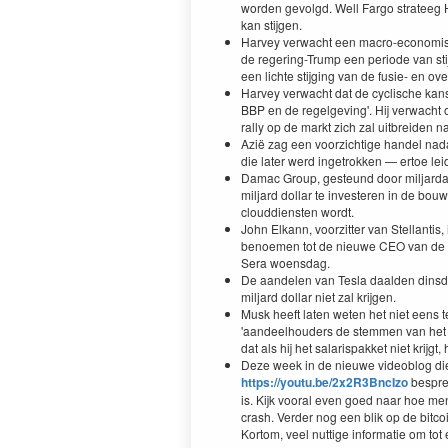
worden gevolgd. Well Fargo strateeg
kan stijgen.
Harvey verwacht een macro-economisc
de regering-Trump een periode van st
een lichte stijging van de fusie- en ov
Harvey verwacht dat de cyclische ka
BBP en de regelgeving'. Hij verwacht 
rally op de markt zich zal uitbreiden 
Azië zag een voorzichtige handel nada
die later werd ingetrokken — ertoe le
Damac Group, gesteund door miljardai
miljard dollar te investeren in de bou
clouddiensten wordt.
John Elkann, voorzitter van Stellantis
benoemen tot de nieuwe CEO van de It
Sera woensdag.
De aandelen van Tesla daalden dinsda
miljard dollar niet zal krijgen.
Musk heeft laten weten het niet eens t
'aandeelhouders de stemmen van het be
dat als hij het salarispakket niet krijgt
Deze week in de nieuwe videoblog die 
https://youtu.be/2x2R3BncIzo
besprek
is. Kijk vooral even goed naar hoe me
crash. Verder nog een blik op de bitco
Kortom, veel nuttige informatie om to