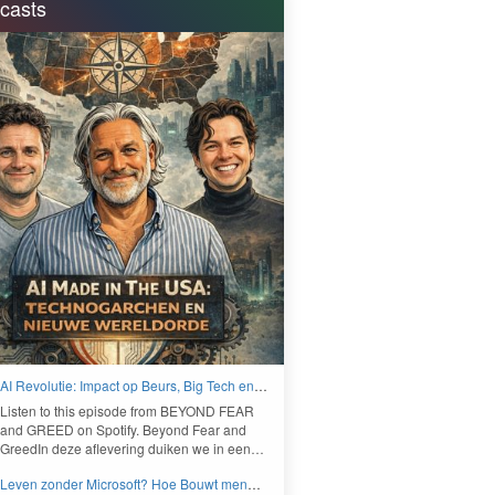
casts
AI Revolutie: Impact op Beurs, Big Tech en
Nieuwe Wereldorde - BEYOND FEAR and
Lis­ten to this episode from
BEYOND
FEAR
GREED
and
GREED
on Spo­ti­fy. Beyond Fear and
Greed­In deze aflev­er­ing duiken we in een…
Leven zonder Microsoft? Hoe Bouwt men