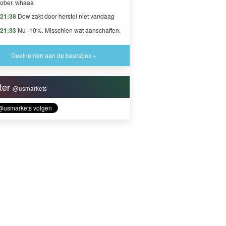
ober. whaaa
21:38
Dow zakt door herstel niet vandaag
21:33
Nu -10%. Misschien wat aanschaffen.
Deelnemen aan de beursbox »
tter
@usmarkets