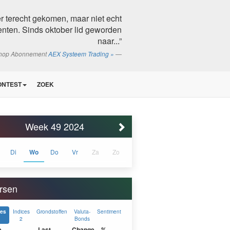
r terecht gekomen, maar niet echt
ten. Sinds oktober lid geworden
naar...”
shop Abonnement
AEX Systeem Trading »
ONTEST
ZOEK
Week 49 2024
Di
Wo
Do
Vr
Za
Zo
rsen
Indices
Grondstoffen
Valuta-
Sentiment
ces
2
Bonds
e
Last
Change
%