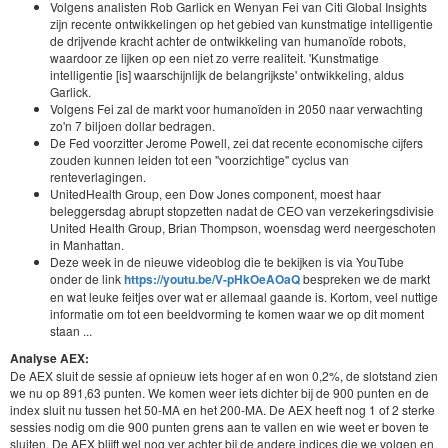
Volgens analisten Rob Garlick en Wenyan Fei van Citi Global Insights
zijn recente ontwikkelingen op het gebied van kunstmatige intelligentie
de drijvende kracht achter de ontwikkeling van humanoïde robots,
waardoor ze lijken op een niet zo verre realiteit. 'Kunstmatige
intelligentie [is] waarschijnlijk de belangrijkste' ontwikkeling, aldus
Garlick.
Volgens Fei zal de markt voor humanoïden in 2050 naar verwachting
zo'n 7 biljoen dollar bedragen.
De Fed voorzitter Jerome Powell, zei dat recente economische cijfers
zouden kunnen leiden tot een "voorzichtige" cyclus van
renteverlagingen.
UnitedHealth Group, een Dow Jones component, moest haar
beleggersdag abrupt stopzetten nadat de CEO van verzekeringsdivisie
United Health Group, Brian Thompson, woensdag werd neergeschoten
in Manhattan.
Deze week in de nieuwe videoblog die te bekijken is via YouTube
onder de link
https://youtu.be/V-pHkOeAOaQ
bespreken we de markt
en wat leuke feitjes over wat er allemaal gaande is. Kortom, veel nuttige
informatie om tot een beeldvorming te komen waar we op dit moment
staan ...
Analyse AEX:
De AEX sluit de sessie af opnieuw iets hoger af en won 0,2%, de slotstand zien
we nu op 891,63 punten. We komen weer iets dichter bij de 900 punten en de
index sluit nu tussen het 50-MA en het 200-MA. De AEX heeft nog 1 of 2 sterke
sessies nodig om die 900 punten grens aan te vallen en wie weet er boven te
sluiten. De AEX blijft wel nog ver achter bij de andere indices die we volgen en