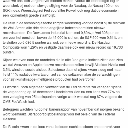
waar we ons toch zorgen over moeten maken. Vooral de technologie lag er
weer sterk bij met een stevige stijging voor de Nasdaq, de Nasaq 100 en de
SOX index. Woensdag zei Fed voorzitter Powell ook nog dat de economie in
een 'opmerkelijk goede staat' blijft.
De rally in de technologiesector zorgde woensdag voor de boost bij de rest van
de Wall Street, alle drie de belangrijkste indexen bereikten nieuwe
recordstanden. De Dow Jones Industrial klom met 0,69%, ofwel 308 punten,
om voor het eerst ooit boven de 45.000 te sluiten, de S&P 500 won 0,61% om
te sluiten op 6.086,5 punten wat ook een nieuw record is. De Nasdaq
Composite won 1,29% en vestigde daarmee ook een nieuw record op 19.733
punten.
Kijken we even naar de aandelen die in alle 3 de grote indices zitten dan zien
we dat Amazon en Apple nieuwe records neerzetten terwijl AI leider Nvidia met
3,5% winst de sessie afsloot. Salesforce dat met cijfers kwam steeg met maar
liefst 11% nadat de kwartaalomzet van de softwaremaker de verwachtingen
voor zijn kunstmatige-intelligentie producten had overtroffen.
Er wordt nu toch algemeen verwacht dat de Fed de rente zal verlagen tijdens
de vergadering op 18 december. Handelaren zien nu een kans van 77% op
een verlaging van 25 basispunten, vorige week was dat nog 67% volgens de
CME FedWatch-tool.
Beleggers wachten nu op het banenrapport van november dat morgen bekend
wordt gemaakt. Dit rapport blijft belangrijk voor het beleid van de Federal
Reserve.
De Bitcoin kwam in de loop van afgelopen nacht op stoom en doorbrak voor