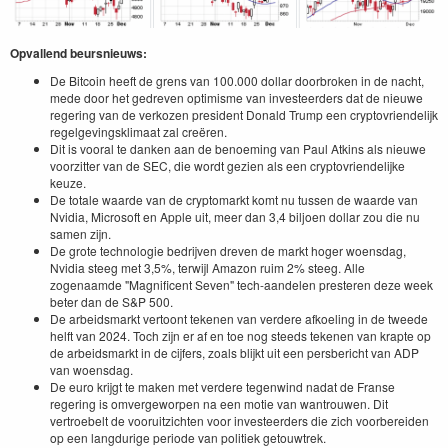
Opvallend beursnieuws:
De Bitcoin heeft de grens van 100.000 dollar doorbroken in de nacht,
mede door het gedreven optimisme van investeerders dat de nieuwe
regering van de verkozen president Donald Trump een cryptovriendelijk
regelgevingsklimaat zal creëren.
Dit is vooral te danken aan de benoeming van Paul Atkins als nieuwe
voorzitter van de SEC, die wordt gezien als een cryptovriendelijke
keuze.
De totale waarde van de cryptomarkt komt nu tussen de waarde van
Nvidia, Microsoft en Apple uit, meer dan 3,4 biljoen dollar zou die nu
samen zijn.
De grote technologie bedrijven dreven de markt hoger woensdag,
Nvidia steeg met 3,5%, terwijl Amazon ruim 2% steeg. Alle
zogenaamde "Magnificent Seven" tech-aandelen presteren deze week
beter dan de S&P 500.
De arbeidsmarkt vertoont tekenen van verdere afkoeling in de tweede
helft van 2024. Toch zijn er af en toe nog steeds tekenen van krapte op
de arbeidsmarkt in de cijfers, zoals blijkt uit een persbericht van ADP
van woensdag.
De euro krijgt te maken met verdere tegenwind nadat de Franse
regering is omvergeworpen na een motie van wantrouwen. Dit
vertroebelt de vooruitzichten voor investeerders die zich voorbereiden
op een langdurige periode van politiek getouwtrek.