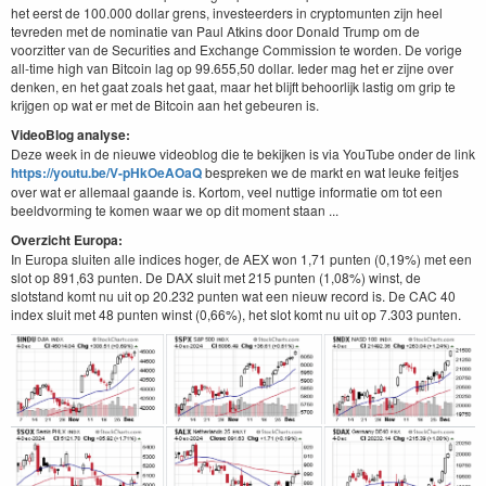
het eerst de 100.000 dollar grens, investeerders in cryptomunten zijn heel
tevreden met de nominatie van Paul Atkins door Donald Trump om de
voorzitter van de Securities and Exchange Commission te worden. De vorige
all-time high van Bitcoin lag op 99.655,50 dollar. Ieder mag het er zijne over
denken, en het gaat zoals het gaat, maar het blijft behoorlijk lastig om grip te
krijgen op wat er met de Bitcoin aan het gebeuren is.
VideoBlog analyse:
Deze week in de nieuwe videoblog die te bekijken is via YouTube onder de link
https://youtu.be/V-pHkOeAOaQ
bespreken we de markt en wat leuke feitjes
over wat er allemaal gaande is. Kortom, veel nuttige informatie om tot een
beeldvorming te komen waar we op dit moment staan ...
Overzicht Europa:
In Europa sluiten alle indices hoger, de AEX won 1,71 punten (0,19%) met een
slot op 891,63 punten. De DAX sluit met 215 punten (1,08%) winst, de
slotstand komt nu uit op 20.232 punten wat een nieuw record is. De CAC 40
index sluit met 48 punten winst (0,66%), het slot komt nu uit op 7.303 punten.