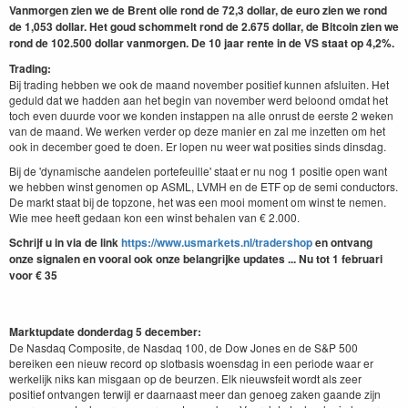
Vanmorgen zien we de Brent olie rond de 72,3 dollar, de euro zien we rond
de 1,053 dollar. Het goud schommelt rond de 2.675 dollar, de Bitcoin zien we
rond de 102.500 dollar vanmorgen. De 10 jaar rente in de VS staat op 4,2%.
Trading:
Bij trading hebben we ook de maand november positief kunnen afsluiten. Het
geduld dat we hadden aan het begin van november werd beloond omdat het
toch even duurde voor we konden instappen na alle onrust de eerste 2 weken
van de maand. We werken verder op deze manier en zal me inzetten om het
ook in december goed te doen. Er lopen nu weer wat posities sinds dinsdag.
Bij de 'dynamische aandelen portefeuille' staat er nu nog 1 positie open want
we hebben winst genomen op ASML, LVMH en de ETF op de semi conductors.
De markt staat bij de topzone, het was een mooi moment om winst te nemen.
Wie mee heeft gedaan kon een winst behalen van € 2.000.
Schrijf u in via de link
https://www.usmarkets.nl/tradershop
en ontvang
onze signalen en vooral ook onze belangrijke updates ... Nu tot 1 februari
voor € 35
Marktupdate donderdag 5 december:
De Nasdaq Composite, de Nasdaq 100, de Dow Jones en de S&P 500
bereiken een nieuw record op slotbasis woensdag in een periode waar er
werkelijk niks kan misgaan op de beurzen. Elk nieuwsfeit wordt als zeer
positief ontvangen terwijl er daarnaast meer dan genoeg zaken gaande zijn