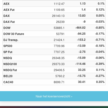
1.13
0.1%
AEX
1112.47
1.4
0.12%
AEX Fut
1109.65
13.83
0.05%
DAX
26140.13
-9
-0.03%
DAX Fut
26239
-464.02
-0.85%
DOW
53885.1
-94.25
-0.17%
DOW 30 Future
53791
-153.2
-0.71%
DJ Transp.
21424.1
-13.59
-0.18%
SP500
7709.96
-2.75
-0.04%
SP Fut
7707.25
-15.09
-0.06%
NSDQ
26348.35
-114.46
-0.39%
NSDQ100
29373.33
33.25
0.11%
NSDQ Fut
29406.5
-15.75
-0.27%
BEL20
5760.2
30.41
0.35%
CAC40
8699.71
Naar het koersenoverzicht »