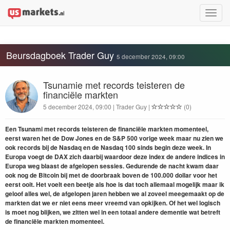
Toggle
naviga
Beursdagboek Trader Guy
5 december 2024, 09:00
Tsunamie met records teisteren de
financiële markten
5 december 2024, 09:00 | Trader Guy |
(0)
Een Tsunami met records teisteren de financiële markten momenteel,
eerst waren het de Dow Jones en de S&P 500 vorige week maar nu zien we
ook records bij de Nasdaq en de Nasdaq 100 sinds begin deze week. In
Europa voegt de DAX zich daarbij waardoor deze index de andere indices in
Europa weg blaast de afgelopen sessies. Gedurende de nacht kwam daar
ook nog de Bitcoin bij met de doorbraak boven de 100.000 dollar voor het
eerst ooit. Het voelt een beetje als hoe is dat toch allemaal mogelijk maar ik
geloof alles wel, de afgelopen jaren hebben we al zoveel meegemaakt op de
markten dat we er niet eens meer vreemd van opkijken. Of het wel logisch
is moet nog blijken, we zitten wel in een totaal andere dementie wat betreft
de financiële markten momenteel.