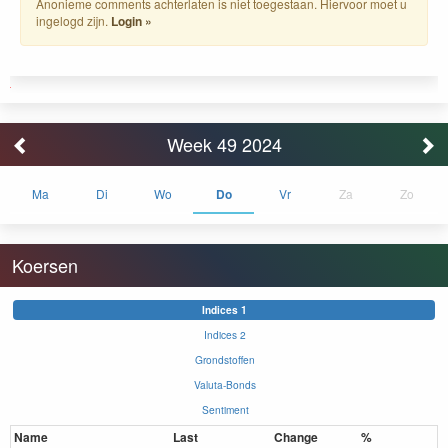
Anonieme comments achterlaten is niet toegestaan. Hiervoor moet u
ingelogd zijn.
Login »
Week 49 2024
Ma
Di
Wo
Do
Vr
Za
Zo
Koersen
Indices 1
Indices 2
Grondstoffen
Valuta-Bonds
Sentiment
Name
Last
Change
%