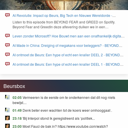
AI Revolutie: Impact op Beurs, Big Tech en Nieuwe Wereldorde -
BEYOND FEAR and GREED
Lis­ten to this episode from
BEYOND
FEAR
and
GREED
on Spo­ti­fy.
Beyond Fear and Greed­In deze aflev­er­ing duiken we in een…
Leven zonder Microsoft? Hoe Bouwt men aan een onafhankelijk digitaal
Europa - BEYOND FEAR and GREED
AI Made in China: Dreiging of megakans voor beleggers? - BEYOND
FEAR and GREED
AI ontmoet de Beurs: Een hype of echt een knaller DEEL 2 - BEYOND
FEAR and GREED
AI ontmoet de Beurs: Een hype of echt een knaller DEEL 1 - BEYOND
FEAR and GREED
Beursbox
02:05
Vermeeren is de eerste om te onderkennen dat dit nog niets
bewijst....
01:49
Denk beter even wachten tot de koers weer omhooggaat .
23:18
'Bij Interpol stond ik geregistreerd als ‘politiek...
23:00
Moet Fauci de bak in? https://www.youtube.com/watch?