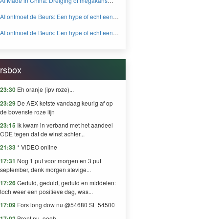
AI Made in China: Dreiging of megakans
BEYOND FEAR and GREED
voor beleggers? - BEYOND FEAR and
AI ontmoet de Beurs: Een hype of echt een
GREED
knaller DEEL 2 - BEYOND FEAR and
AI ontmoet de Beurs: Een hype of echt een
GREED
knaller DEEL 1 - BEYOND FEAR and
GREED
rsbox
23:30
Eh oranje (ipv roze)...
23:29
De AEX ketste vandaag keurig af op
de bovenste roze lijn
23:15
Ik kwam in verband met het aandeel
CDE tegen dat de winst achter...
21:33
* VIDEO online
17:31
Nog 1 put voor morgen en 3 put
september, denk morgen stevige...
17:26
Geduld, geduld, geduld en middelen:
toch weer een positieve dag, was...
17:09
Fors long dow nu @54680 SL 54500
17:02
Brent nu. oooh