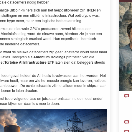
cale dat­a­cen­ters nodig hebben.
lige Bit­coin-min­ers zich aan het her­po­si­tioneren zijn.
IREN
en
tin­gen en een effi­ciënte infra­struc­tu­ur. Wat ooit cryp­to was,
 geen hype meer, maar een logis­che herbestemming.
armte, de nieuw­ste
GPU
’s pro­duc­eren zoveel hitte dat een
­et. Vloeistofkoel­ing wordt de nieuwe norm, hier­door zie je hoe een
neens strate­gisch cru­ci­aal wordt. Hun exper­tise in ther­misch
 de mod­erne datacenters.
ud want de nieuwe dat­a­cen­ters zijn geen abstracte cloud meer maar
­laties. Bedri­jven als
Amen­tum Hold­ings
prof­iteren van die
het
Tor­toise
AI
Infra­struc­ture
ETF
lat­en zien dat beleg­gers steeds
I
.
 ieder geval helder, de AI-the­sis is vol­wassen aan het wor­den. Het
oft­ware heeft, maar om wie het meeste energie kan lev­eren, het best
kan bouwen. De echte schaarste zit niet alleen meer in chips, maar
 toeren te lat­en draaien.
e, het is de vol­gende fase en juist daar ontstaan nu de meest onder­
naar kijken om daar iets mee te doen.