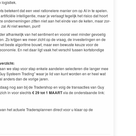
n logistiek.
ts betekent dat een veel rationelere manier om op
AI
in te spe­len.
rti­fi­ciële intel­li­gen­tie, maar je ver­laagt tegelijk het risi­co dat hoort
e onderne­min­gen zit­ten niet aan het einde van de keten, maar zor­
s zal
AI
niet werken, punt!
er afhanke­lijk van het sen­ti­ment en vooral veel min­der gevoelig
n­gen. Zo kri­j­gen we meer zicht op de vraag, de investerin­gen en de
jk het beste algo­ritme bouwt, maar een bewuste keuze voor de
nomie. En net daar ligt vaak het ver­schil tussen kort­stondi­ge
verzicht:
 gaan we stap voor stap enkele aan­de­len selecteren die langer mee
Guy Sys­teem Trad­ing” waar je lid van kunt wor­den en er heel wat
aal anders dan de vorige jaren.
­daag nog aan bij de Trader­shop en volg de trans­ac­ties van Guy
u zich in voor slechts
€
29
tot
1
MAART
via de onder­staande link:
van het actuele Trader­s­plan­nen direct voor u klaar op de