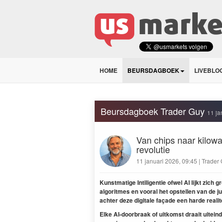
HOME
BEURSDAGBOEK
LIVEBLO
Beursdagboek Trader Guy
11 ja
Van chips naar kilowa
revolutie
11 januari 2026, 09:45 | Trader
Kun­st­matige Intili­gen­tie ofwel
AI
lijkt zich g
algo­ritmes en vooral het opstellen van de jui
achter deze dig­i­tale façade een harde reali
Elke AI-door­braak of uitkomst draait uitein­de