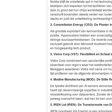
Nvidia bli­jft de onbe­twiste spil in het tech­nol
bedri­jven zich beperken tot het faciliteren va
dels zo groot dat hun chips wereld­wi­jd wor­de
ver­schuift boven­di­en steeds verder van louter 
stacks en juist die ontwik­kel­ing recht­vaardigt
2
. Con­stel­la­tion Ener­gy (
CEG
): De Pio­nier 
Als groot­ste exploitant van kern­cen­trales in d
posi­tie. Hyper­scalers hebben een onverzadi
strenge duurza­amhei­d­seisen. De recente ov
exclusief gebruik door Microsoft illus­treert ho
en hoog­waardig tech-product.
3
. Vis­tra Corp (
VST
): Flex­i­biliteit en Scha
Vis­tra Corp com­bi­neert een aanzien­lijke port
essen­tieel voor regio’s waar het elek­triciteit
Beleg­gers waarderen Vis­tra met name om hun ve
ti­jd prof­iteren van de sti­j­gende stroom­pri­jzen
4
. Modine Man­u­fac­tur­ing (
MOD
): De Stille R
De fysieke dichtheid van AI-servers veroorza­akt e
heeft zijn decen­ni­alange exper­tise in indus­t
vloeistofkoel­ing voor dat­a­cen­ters. Zon­der d
pel­weg overver­hit rak­en, wat hen tot een on
5
.
IREN
Ltd (
IREN
): De Trans­for­matie van Di
IREN
(voorheen Iris Ener­gy) is een schoolvoor