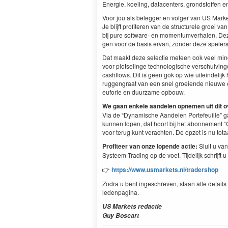
Energie, koel­ing, dat­a­cen­ters, grond­stof­fen e
Voor jou als beleg­ger en vol­ger van
US
Mar­ke
Je bli­jft prof­iteren van de struc­turele groei van a
bij pure soft­ware- en momen­tumver­halen. Dez
gen voor de basis ervan, zon­der deze spel­er
Dat maakt deze selec­tie meteen ook veel min­d
voor plot­selinge tech­nol­o­gis­che ver­schuivi
cash­flows. Dit is geen gok op wie uitein­deli
ruggen­graat van een snel groeiende nieuwe eco
euforie en duurzame opbouw.
We gaan enkele aan­de­len opne­men uit dit o
Via de
“
Dynamis­che Aan­de­len Porte­feuille”
kun­nen lopen, dat hoort bij het abon­nement
“
voor terug kunt ver­acht­en. De opzet is nu tot
Prof­i­teer van onze lopende actie:
Sluit u van
Sys­teem Trad­ing op de voet. Tijdelijk schri­jft 
👉
https://​www​.usmar​kets​.nl/​t​r​a​d​e​rshop
Zodra u bent ingeschreven, staan alle details 
ledenpagina.
US
Mar­kets redac­tie
Guy Boscart