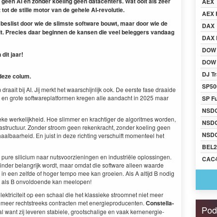
n geen
AI
en zon­der koel­ing geen dat­a­cen­ters. Wat ooit als zeer
AEX
 tot de stille motor van de gehele AI-revolutie.
AEX 
beslist door wie de slim­ste soft­ware bouwt, maar door wie de
DAX
it. Pre­cies daar begin­nen de kansen die veel beleg­gers van­daag
DAX 
DOW
dit jaar!
DOW 
DJ Tr
 deze colum.
SP50
 draait bij
AI
. Jij merkt het waarschi­jn­lijk ook. De eerste fase draaide
n grote soft­ware­plat­for­men kre­gen alle aan­dacht in
2025
maar
SP F
NSD
sieke werke­lijkheid. Hoe slim­mer en krachtiger de algo­ritmes wor­den,
NSD
a­struc­tu­ur. Zon­der stroom geen rekenkracht, zon­der koel­ing geen
NSDQ
aal­baarheid. En juist in deze richt­ing ver­schuift momenteel het
BEL2
ure sili­ci­um naar nutsvoorzienin­gen en indus­triële oplossin­gen.
CAC
n­der belan­grijk wordt, maar omdat die soft­ware alleen waarde
e in een zelfde of hoger tem­po mee kan groeien. Als A alti­jd B nodig
en als B onvol­doende kan meelopen!
lek­triciteit op een schaal die het klassieke stroom­net niet meer
meer recht­streeks con­tracten met energiepro­du­cen­ten.
Con­stel­la­
Pod
al want zij lev­eren sta­biele, grootschalige en vaak kernen­ergie-