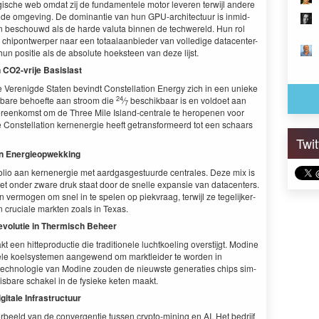
­o­gis­che web omdat zij de fun­da­mentele motor lev­eren ter­wi­jl andere
n de omgev­ing. De dom­i­nantie van hun GPU-archi­tec­tu­ur is inmid­
n beschouwd als de harde val­u­ta bin­nen de tech­w­ereld. Hun rol
chipon­twer­p­er naar een totaalaan­bieder van volledi­ge dat­a­cen­ter-
 hun posi­tie als de absolute hoek­steen van deze lijst.
in CO
2
-vri­je Basislast
e Verenigde Stat­en bevin­dt Con­stel­la­tion Ener­gy zich in een unieke
24
g­bare behoefte aan stroom die
⁄
beschik­baar is en vol­doet aan
7
ereenkomst om de Three Mile Island-cen­trale te herope­nen voor
e Con­stel­la­tion kernen­ergie heeft getrans­formeerd tot een schaars
Twi
al in Energieopwekking
­fo­lio aan kernen­ergie met aardgas­ges­tu­urde cen­trales. Deze mix is
­snet onder zware druk staat door de snelle expan­sie van dat­a­cen­ters.
r­mo­gen om snel in te spe­len op piekvraag, ter­wi­jl ze tegelijk­er­
 in cru­ciale mark­ten zoals in Texas.
ev­o­lu­tie in Ther­misch Beheer
en hit­tepro­duc­tie die tra­di­tionele luchtkoel­ing over­sti­jgt. Modine
riële koel­sys­te­men aangewend om mark­tlei­der te wor­den in
e tech­nolo­gie van Modine zouden de nieuw­ste gen­er­aties chips sim­
mis­bare schakel in de fysieke keten maakt.
g­i­tale Infrastructuur
­beeld van de con­ver­gen­tie tussen cryp­to-min­ing en
AI
. Het bedri­jf