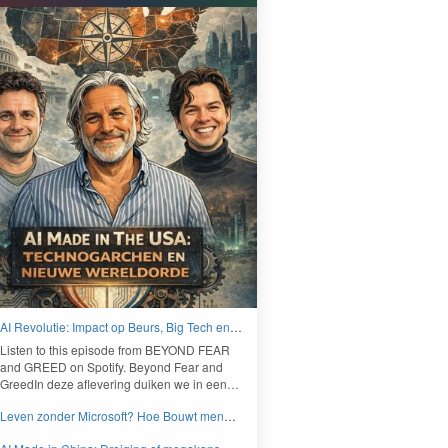
AI Revolutie: Impact op Beurs, Big Tech en
Nieuwe Wereldorde - BEYOND FEAR and
Lis­ten to this episode from
BEYOND
FEAR
GREED
and
GREED
on Spo­ti­fy. Beyond Fear and
Greed­In deze aflev­er­ing duiken we in een…
Leven zonder Microsoft? Hoe Bouwt men
aan een onafhankelijk digitaal Europa -