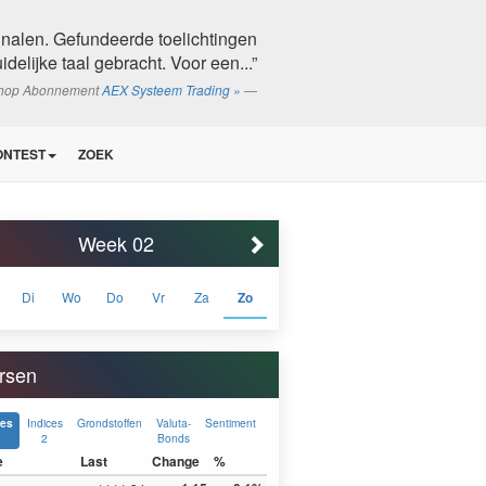
ignalen. Gefundeerde toelichtingen
idelijke taal gebracht. Voor een...”
shop Abonnement
AEX Systeem Trading »
ONTEST
ZOEK
Week 02
Di
Wo
Do
Vr
Za
Zo
rsen
Indices
Grondstoffen
Valuta-
Sentiment
ces
2
Bonds
e
Last
Change
%