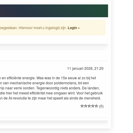
oegestaan. Hiervoor moet u ingelogd zijn.
Login »
11 januari 2026, 21:20
 en efficiënte energie. Was was in de 15e eeuw al zo bij het
n van mechanische energie door poldermolens, tot een
chip naar verre oorden. Tegenwoordig niets anders. De landen,
 die hier het meest efficiëntst mee omgaan wint. Voor het gebruik
an de AI-revolutie te zijn maar het speelt als sinds de mensheid.
(0)