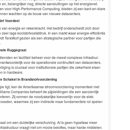
en, belan­grijk­er nog, directe aansluitin­gen op het energien­et.
k­en voor High-Per­for­mance Com­put­ing, bieden zij een kant-en-klare
 kun­nen wacht­en op de bouw van nieuwe datacenters.
­tief Voordeel
k van energie en rekenkracht. Het bedri­jf onder­schei­dt zich door
en zeer lage kool­stofvoetafdruk. In een markt waar energie-effi­ciën­tie
dt Ter­aWulf gezien als een strate­gis­che part­ner voor par­ti­jen die
.
ionele Ruggegraat
en­sten en facil­i­tair beheer voor de meest com­plexe infra­struc­
­ant­wo­ordelijk voor de oper­a­tionele con­tin­uïteit van dat­a­cen­ters.
­ing is cru­ci­aal voor insti­tu­tionele par­ti­jen die zek­er­heid eisen
gen in hardware.
ke Schakel in Brandstofvoorziening
ie ligt, kan de Amerikaanse stroomvoorzien­ing momenteel niet
lliams Com­pa­nies beheert de pij­plei­din­gen die een aanzien­lijk
rteren. Zij vor­men de noodza­ke­lijke toevo­er­li­jn voor de elek­
s voe­den, waarmee zij een indi­recte maar fun­da­mentele rol spe­len
­haal om een duidelijke ver­schuiv­ing.
AI
is geen hype­fase meer
infra­struc­tu­ur vraagt niet om mooie beloftes, maar harde mid­de­len.