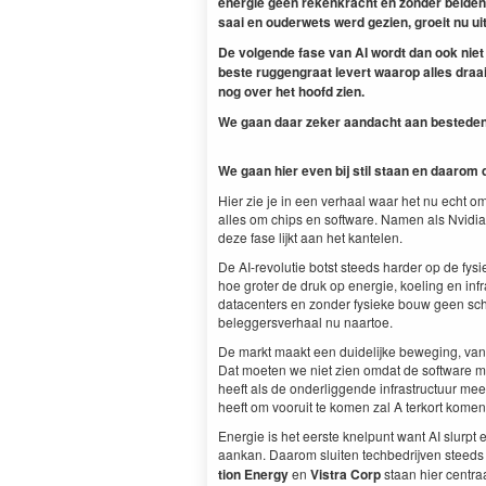
energie geen rekenkracht en zon­der bei­de
saai en oud­er­wets werd gezien, groeit nu uit
De vol­gende fase van
AI
wordt dan ook niet 
beste ruggen­graat lev­ert waarop alles draa
nog over het hoofd zien.
We gaan daar zek­er aan­dacht aan best­e­den 
We gaan hier even bij stil staan en daarom
Hier zie je in een ver­haal waar het nu echt om
alles om chips en soft­ware. Namen als Nvidia e
deze fase lijkt aan het kantelen.
De AI-rev­o­lu­tie botst steeds hard­er op de fy
hoe grot­er de druk op energie, koel­ing en infr
dat­a­cen­ters en zon­der fysieke bouw geen sch
beleg­gersver­haal nu naartoe.
De markt maakt een duidelijke beweg­ing, van p
Dat moeten we niet zien omdat de soft­ware mi
heeft als de onderliggende infra­struc­tu­ur me
heeft om vooruit te komen zal A terko­rt kom
Energie is het eerste knelpunt want
AI
slurpt e
aankan. Daarom sluiten techbedri­jven steeds 
tion Ener­gy
en
Vis­tra Corp
staan hier cen­tra