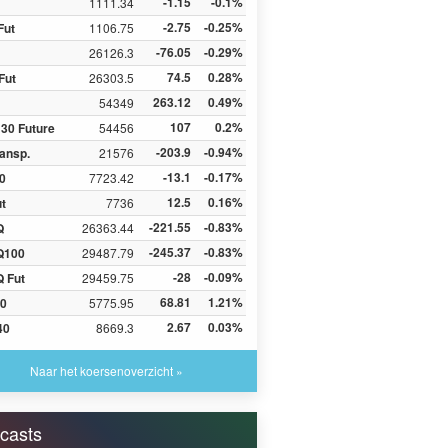
-1.15
-0.1%
1111.34
-2.75
-0.25%
Fut
1106.75
-76.05
-0.29%
26126.3
74.5
0.28%
Fut
26303.5
263.12
0.49%
54349
107
0.2%
30 Future
54456
-203.9
-0.94%
ansp.
21576
-13.1
-0.17%
0
7723.42
12.5
0.16%
ut
7736
-221.55
-0.83%
Q
26363.44
-245.37
-0.83%
Q100
29487.79
-28
-0.09%
 Fut
29459.75
68.81
1.21%
0
5775.95
2.67
0.03%
40
8669.3
Naar het koersenoverzicht »
casts