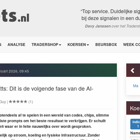
“Top service. Duidelijke s
bij deze signalen in een du
over het Trader
Davy Janssen
G
ANALYSE
TRADERSHOP
KOERSEN
BEURSBOX
WEEK C
nuari 2026, 09:45
Ma
tts: Dit is de volgende fase van de AI-
 Guy |
(1)
Koe
ro­ten­deels af te spe­len in een wereld van codes, chips, slimme
ste prompts om het beste resul­taat te verkri­j­gen. Er schuilt
Indi
teit waar er in feite nauwelijks over wordt gesproken.
1
Nam
lijk op stroom, koel­ing en fysieke infra­struc­tu­ur. Zon­der