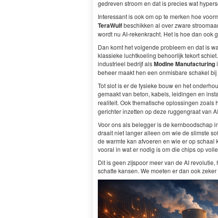
gedreven stroom en dat is pre­cies wat hyper­s
Inter­es­sant is ook om op te merken hoe voor­ma­
Ter­aWulf
beschikken al over zware stroomaanslui
wordt nu AI-rekenkracht. Het is hoe dan ook
Dan komt het vol­gende prob­leem en dat is w
klassieke luchtkoel­ing behoor­lijk teko­rt schi
indus­trieel bedri­jf als
Modine Man­u­fac­tur­ing
i
beheer maakt hen een onmis­bare schakel bij
Tot slot is er de fysieke bouw en het onder­ho
gemaakt van beton, kabels, lei­din­gen en instal
realiteit. Ook the­ma­tis­che oplossin­gen zoals 
gerichter inzetten op deze ruggen­graat van
A
Voor ons als beleg­ger is de kern­bood­schap in
draait niet langer alleen om wie de slim­ste s
de warmte kan afvo­eren en wie er op schaal 
vooral in wat er nodig is om die chips op volle
Dit is geen zijspoor meer van de
AI
rev­o­lu­ti
schat­te kansen. We moeten er dan ook zek­er 