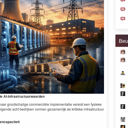
Beu
le AI-Infrastructuurwaarden
en naar grootschalige com­mer­ciële imple­men­tatie vereist een fysieke
l­gende acht bedri­jven vor­men geza­men­lijk de kri­tieke infra­struc­tu­ur
kencapaciteit