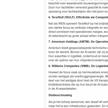
beschikt over waarde­volle bouwver­gun­nin­gen 
Door hun faciliteit­en ver­sneld geschikt te ma
oploss­ing voor techbedri­jven die niet jaren
6
. Ter­aWulf (
WULF
): Effi­ciën­tie als Com­peti
Net als
IREN
opereert Ter­aWulf op het sni­jvla
een sterke focus op ver­ti­cale inte­gratie en e
direct cor­releert met oper­a­tionele marges, wor
AI-rekenkracht op grote schaal willen inkopen
7
. Amen­tum Hold­ings (
AMTM
): De Oper­a­t
Amen­tum biedt gespe­cialiseerde tech­nis­che di
turen ter wereld. Bin­nen de AI-sec­tor zijn zij ver
Hun exper­tise in logistiek, onder­houd en beveilig
over de uptime van hun mil­jar­den­in­vesterin­
8
. Williams Com­pa­nies (
WMB
): De Logistie
Hoewel de focus vaak op hernieuw­bare energ
zon­der aardgas als over­brug­gingsen­ergie. Wi
deel van het aardgas door heel de
VS
trans­po
triciteits­cen­trales die op hun beurt de AI-hub
in de AI-waardeketen.
Slotbeschouwing
Als je het scherp samen­vat, dan draait dit ver
maar het is een infra­struc­tu­ur gewor­den. En 