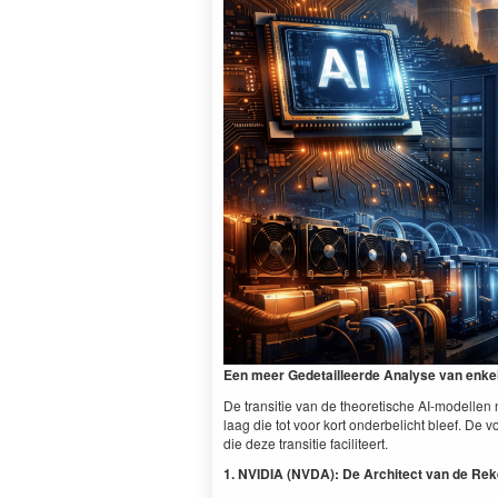
Een meer Gede­tailleerde Analyse van enke
De tran­si­tie van de the­o­retis­che AI-mod­ell
laag die tot voor kort onder­be­licht bleef. De vo
die deze tran­si­tie faciliteert.
1
.
NVIDIA
(
NVDA
): De Archi­tect van de Re