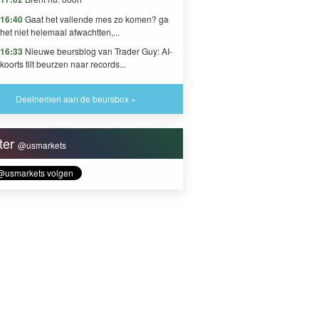
16:40
Gaat het vallende mes zo komen? ga
het niet helemaal afwachtten,...
16:33
Nieuwe beursblog van Trader Guy: AI-
koorts tilt beurzen naar records...
Deelnemen aan de beursbox »
tter
@usmarkets