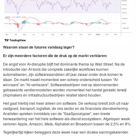
Waarom staan de futures vandaag lager?
Er zijn meerdere factoren die de druk op de markt verklaren:
De angst voor AI-disruptie blijft het dominante thema op Wall Street. Na de
introductie van AI-tools die complete zakelijke workflows kunnen
automatiseren, zijn softwareaandelen dit jaar zwaar onder druk komen te
staan. De markt maakt momenteel een scherp onderscheid tussen "AI-
winnaars" en "AI-verliezers". Softwarebedrijven met op abonnementen
gebaseerde verdienmodellen worden momenteel het hardst geraakt, terwijl
chipmakers en infrastructuurbedrijven relatief stand houden.
Het gaat hierbij niet meer alleen om software. De verkoop breidt zich uit naar
vastgoed, transport, logistiek, de reis sector en de financiele dienstverlening.
Analisten spreken inmiddels van de "SaaSpocalypse", een brede
herwaardering van het hele software-als-dienst ecosysteem. Afgelopen week
verloren Apple, Amazon, Meta, Alphabet en Broadcom tussen de 2,5% en 8%.
Tegelijkertijd kijken beleggers deze week naar een drukke earningskalender.