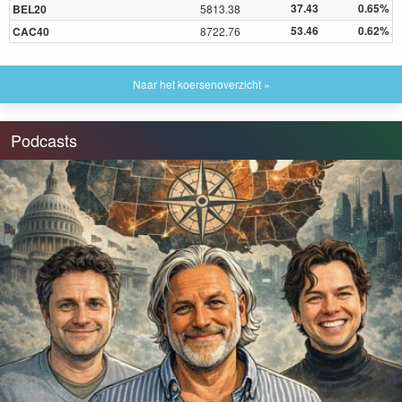
37.43
0.65%
BEL20
5813.38
53.46
0.62%
CAC40
8722.76
Naar het koersenoverzicht »
Podcasts