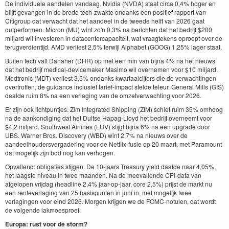
De individuele aandelen vandaag, Nvidia (NVDA) staat circa 0,4% hoger en
blijft gevangen in de brede tech-zwakte ondanks een positief rapport van
Citigroup dat verwacht dat het aandeel in de tweede helft van 2026 gaat
outperformen. Micron (MU) wint zo'n 0,3% na berichten dat het bedrijf $200
miljard wil investeren in datacentercapaciteit, wat vraagtekens oproept over de
terugverdientijd. AMD verliest 2,5% terwijl Alphabet (GOOG) 1,25% lager staat.
Buiten tech valt Danaher (DHR) op met een min van bijna 4% na het nieuws
dat het bedrijf medical-devicemaker Masimo wil overnemen voor $10 miljard.
Medtronic (MDT) verliest 3,5% ondanks kwartaalcijfers die de verwachtingen
overtroffen, de guidance inclusief tarief-impact stelde teleur. General Mills (GIS)
daalde ruim 8% na een verlaging van de omzetverwachting voor 2026.
Er zijn ook lichtpuntjes. Zim Integrated Shipping (ZIM) schiet ruim 35% omhoog
na de aankondiging dat het Duitse Hapag-Lloyd het bedrijf overneemt voor
$4,2 miljard. Southwest Airlines (LUV) stijgt bijna 6% na een upgrade door
UBS. Warner Bros. Discovery (WBD) wint 2,7% na nieuws over de
aandeelhoudersvergadering voor de Netflix-fusie op 20 maart, met Paramount
dat mogelijk zijn bod nog kan verhogen.
Opvallend: obligaties stijgen. De 10-jaars Treasury yield daalde naar 4,05%,
het laagste niveau in twee maanden. Na de meevallende CPI-data van
afgelopen vrijdag (headline 2,4% jaar-op-jaar, core 2,5%) prijst de markt nu
een renteverlaging van 25 basispunten in juni in, met mogelijk twee
verlagingen voor eind 2026. Morgen krijgen we de FOMC-notulen, dat wordt
de volgende lakmoesproef.
Europa: rust voor de storm?