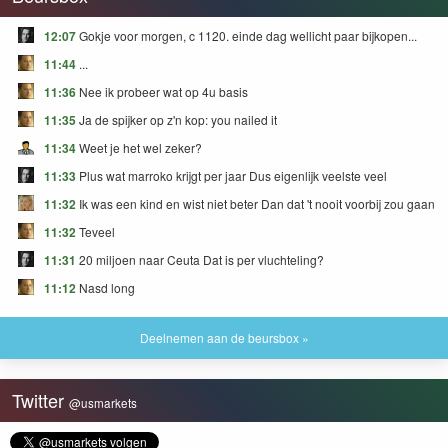
12:07
Gokje voor morgen, c 1120. einde dag wellicht paar bijkopen...
11:44
...
11:36
Nee ik probeer wat op 4u basis
11:35
Ja de spijker op z'n kop: you nailed it
11:34
Weet je het wel zeker?
11:33
Plus wat marroko krijgt per jaar Dus eigenlijk veelste veel
11:32
Ik was een kind en wist niet beter Dan dat 't nooit voorbij zou gaan
11:32
Teveel
11:31
20 miljoen naar Ceuta Dat is per vluchteling?
11:12
Nasd long
Deelnemen aan de beursbox »
Twitter
@usmarkets