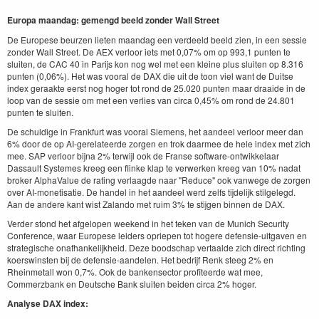
Europa maandag: gemengd beeld zonder Wall Street
De Europese beurzen lieten maandag een verdeeld beeld zien, in een sessie
zonder Wall Street. De AEX verloor iets met 0,07% om op 993,1 punten te
sluiten, de CAC 40 in Parijs kon nog wel met een kleine plus sluiten op 8.316
punten (0,06%). Het was vooral de DAX die uit de toon viel want de Duitse
index geraakte eerst nog hoger tot rond de 25.020 punten maar draaide in de
loop van de sessie om met een verlies van circa 0,45% om rond de 24.801
punten te sluiten.
De schuldige in Frankfurt was vooral Siemens, het aandeel verloor meer dan
6% door de op AI-gerelateerde zorgen en trok daarmee de hele index met zich
mee. SAP verloor bijna 2% terwijl ook de Franse software-ontwikkelaar
Dassault Systemes kreeg een flinke klap te verwerken kreeg van 10% nadat
broker AlphaValue de rating verlaagde naar "Reduce" ook vanwege de zorgen
over AI-monetisatie. De handel in het aandeel werd zelfs tijdelijk stilgelegd.
Aan de andere kant wist Zalando met ruim 3% te stijgen binnen de DAX.
Verder stond het afgelopen weekend in het teken van de Munich Security
Conference, waar Europese leiders opriepen tot hogere defensie-uitgaven en
strategische onafhankelijkheid. Deze boodschap vertaalde zich direct richting
koerswinsten bij de defensie-aandelen. Het bedrijf Renk steeg 2% en
Rheinmetall won 0,7%. Ook de bankensector profiteerde wat mee,
Commerzbank en Deutsche Bank sluiten beiden circa 2% hoger.
Analyse DAX index: