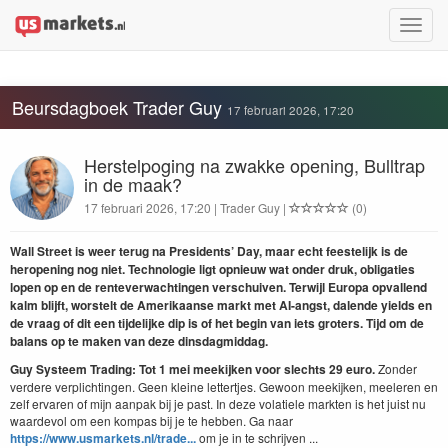
Toggle
naviga
Beursdagboek Trader Guy
17 februari 2026, 17:20
Herstelpoging na zwakke opening, Bulltrap
in de maak?
17 februari 2026, 17:20 | Trader Guy |
(0)
Wall Street is weer terug na Presidents’ Day, maar echt feestelijk is de
heropening nog niet. Technologie ligt opnieuw wat onder druk, obligaties
lopen op en de renteverwachtingen verschuiven. Terwijl Europa opvallend
kalm blijft, worstelt de Amerikaanse markt met AI-angst, dalende yields en
de vraag of dit een tijdelijke dip is of het begin van iets groters. Tijd om de
balans op te maken van deze dinsdagmiddag.
Guy Systeem Trading:
Tot 1 mei meekijken voor slechts 29 euro.
Zonder
verdere verplichtingen. Geen kleine lettertjes. Gewoon meekijken, meeleren en
zelf ervaren of mijn aanpak bij je past. In deze volatiele markten is het juist nu
waardevol om een kompas bij je te hebben. Ga naar
https://www.usmarkets.nl/trade...
om je in te schrijven ...