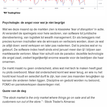
Psychologie: de angst voor wat je niet begrijpt
Wat we deze maand op de markten zien is klassieke '
fear of disruption'
in actie.
AI verandert de spelregels voor hele sectoren, van software tot juridische
dienstverlening, van logistiek tot wealth management. En als beleggers niet
precies kunnen inschatten wie de winnaars en verliezers worden, doen ze wat
ze altijd doen: eerst verkopen en later pas nadenken. Dat is precies wat er nu
gebeurt. De software-index heeft sinds eind januari meer dan $1 biljoen aan
marktwaarde verloren. Maar hier schuilt ook de paradox: dezelfde technologie
die angst zaait, creëert tegelijkertijd enorme waarde voor de bedrijven die haar
omarmen.
De markt maakt nu geen onderscheid, alles wat met tech te maken heeft gaat
nu plots overboord. Maar dat onderscheid komt wel weer terug, en wie nu het
hoofd koel houdt en selectief durft te zijn, kan over zes maanden terugkijken op
kansen die anderen lieten liggen. Discipline en geduld worden nu beloond,
FOMO en paniekverkopen daarentegen niet.
Quote van de dag
"The stock market is the only market where things go on sale and all the
customers run out of the store."
- Stock Trader's Almanac