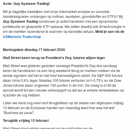
Actie: Guy Systeem Trading!
Wil je dagelijks meekijken met onze intermarket-analyse en concrete
handelssignalen ontvangen op indices, aandelen, grondstoffen en ETF's? Bij
combineer je actief handelen met een dynamische
Guy Systeem Trading
portefeuille en gespreide ETF-opbouw. We zetten daarbij ook AI-technologie in
om de markten razendsnel te scannen op kansrijke setups.
Meld je aan via de
USMarkets Tradershop
Marktupdate dinsdag 17 februari 2026
Wall Street keert terug na President's Day, futures wijzen lager
Wall Street was gisteren gesloten vanwege President's Day dus vandaag
keren de handelaren na een lang weekend terug en merken meteen via de
eerste signalen dat het er niet heel bemoedigend uitziet. De S&P 500 futures
staan circa 0,4% lager, Nasdaq 100 futures verliezen zo'n 0,75% en de Dow
Jones futures staan ongeveer 150 punten in de min. De vraag is of dit de
aanzet wordt tot een nieuwe verkoopgolf na dat we al enkele verliesweken op
rij achter de rug hebben.
Laten we eerst nog even kort terugblikken op de sessie van afgelopen vrijdag
13 februari en de Europese handel van maandag want hier was het wel
"Business as usual"
.
Terugblik vrijdag 13 februari
Wall Street sloot vrijdag gemengd na de publicatie van de