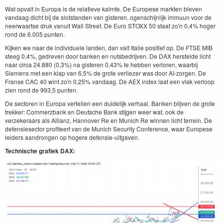
Wat opvalt in Europa is de relatieve kalmte. De Europese markten bleven
vandaag dicht bij de slotstanden van gisteren, ogenschijnlijk immuun voor de
neerwaartse druk vanuit Wall Street. De Euro STOXX 50 staat zo'n 0,4% hoger
rond de 6.005 punten.
Kijken we naar de individuele landen, dan valt Italie positief op. De FTSE MIB
steeg 0,4%, gedreven door banken en nutsbedrijven. De DAX herstelde licht
naar circa 24.880 (0,3%) na gisteren 0,43% te hebben verloren, waarbij
Siemens met een klap van 6,5% de grote verliezer was door AI-zorgen. De
Franse CAC 40 wint zo'n 0,25% vandaag. De AEX index laat een vlak verloop
zien rond de 993,5 punten.
De sectoren in Europa vertellen een duidelijk verhaal. Banken blijven de grote
trekker: Commerzbank en Deutsche Bank stijgen weer wat, ook de
verzekeraars als Allianz, Hannover Re en Munich Re winnen licht terrein. De
defensiesector profiteert van de Munich Security Conference, waar Europese
leiders aandrongen op hogere defensie-uitgaven.
Technische grafiek DAX: