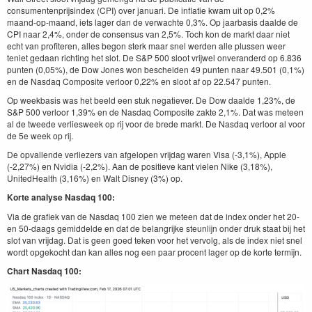
consumentenprijsindex (CPI) over januari. De inflatie kwam uit op 0,2%
maand-op-maand, iets lager dan de verwachte 0,3%. Op jaarbasis daalde de
CPI naar 2,4%, onder de consensus van 2,5%. Toch kon de markt daar niet
echt van profiteren, alles begon sterk maar snel werden alle plussen weer
teniet gedaan richting het slot. De S&P 500 sloot vrijwel onveranderd op 6.836
punten (0,05%), de Dow Jones won bescheiden 49 punten naar 49.501 (0,1%)
en de Nasdaq Composite verloor 0,22% en sloot af op 22.547 punten.
Op weekbasis was het beeld een stuk negatiever. De Dow daalde 1,23%, de
S&P 500 verloor 1,39% en de Nasdaq Composite zakte 2,1%. Dat was meteen
al de tweede verliesweek op rij voor de brede markt. De Nasdaq verloor al voor
de 5e week op rij.
De opvallende verliezers van afgelopen vrijdag waren Visa (-3,1%), Apple
(-2,27%) en Nvidia (-2,2%). Aan de positieve kant vielen Nike (3,18%),
UnitedHealth (3,16%) en Walt Disney (3%) op.
Korte analyse Nasdaq 100:
Via de grafiek van de Nasdaq 100 zien we meteen dat de index onder het 20-
en 50-daags gemiddelde en dat de belangrijke steunlijn onder druk staat bij het
slot van vrijdag. Dat is geen goed teken voor het vervolg, als de index niet snel
wordt opgekocht dan kan alles nog een paar procent lager op de korte termijn.
Chart Nasdaq 100: