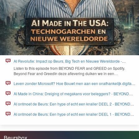
AI Revolutie: Impact op Beurs, Big Tech en Nieuwe Wereldorde -
BEYOND FEAR and GREED
Lis­ten to this episode from
BEYOND
FEAR
and
GREED
on Spo­ti­fy.
Beyond Fear and Greed­In deze aflev­er­ing duiken we in een…
Leven zonder Microsoft? Hoe Bouwt men aan een onafhankelijk digitaal
Europa - BEYOND FEAR and GREED
AI Made in China: Dreiging of megakans voor beleggers? - BEYOND
FEAR and GREED
AI ontmoet de Beurs: Een hype of echt een knaller DEEL 2 - BEYOND
FEAR and GREED
AI ontmoet de Beurs: Een hype of echt een knaller DEEL 1 - BEYOND
FEAR and GREED
Beursbox