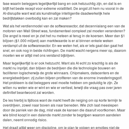
fase waarin beleggers tegelijkertijd bang en ook hebzuchtig zijn, en dat is en
blijft het beste recept voor extreme volatiliteit. De angst zit hem nu vooral in de
AI-disruptie want wat als kunstmatige intelligentie daadwerkelijk hele
bedrijfstakken overbodig kan en zal maken?
Wat als het verdienmodel van de softwaresector, dat decennialang een van de
motoren van Wall Street was, fundamenteel compleet zal moeten veranderen?
Die angst is reeel en je ziet het nu meteen al terug in de koersen. Meer dan $1
biljoen ($1.000 miljard) aan marktwaarde is er al binnen enkele weken
verdampt uit de softwaresector. En we weten het, als er iets gaat dan gaat het
snel, en ook nog in beide richtingen. De markt wacht nergens meer op, daarom
moeten we er altijd met ons verstand bijblijven.
Maar tegelijkertijd is er ook hebzucht. Want als AI echt zo krachtig is als de
markt nu inprijst, dan blijven de bedrijven die die technologie bouwen en
faciliteren logischerwijs de grote winnaars. Chipmakers, datacenters en de
energiebedrijven: zij zullen blijven profiteren van de enorme investeringsgolf.
Het probleem is dat beleggers veel moeite hebben om geduldig te zijn. Ze
willen nu weten wie er wint en wie er verliest, terwijl die vraag pas over jaren
definitief beantwoord zal worden.
De les hierbij is tijdloos want de markt heeft de neiging om op korte termijn te
overdrijven, zowel naar boven als naar beneden. Wie zich laat meeslepen
door de paniek van de dag, mist vaak de kansen die daaruit voortkomen. Maar
wie blind koopt in een dalende markt zonder te begrijpen waarom aandelen
dalen, neemt onnodig risico.
Het draait altijd weer om discipline, om je plan te volgen en emoties niet de