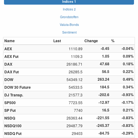
Indices 1
Indices 2
Grondstoffen
Valuta-Bonds
Sentiment
Name
Last
Change
%
-0.45
-0.04%
AEX
1110.89
1.05
0.09%
AEX Fut
1109.3
47.68
0.18%
DAX
26186.71
56.5
0.22%
DAX Fut
26285.5
263.24
0.49%
DOW
54349.12
184.5
0.34%
DOW 30 Future
54533.5
-202.6
-0.93%
DJ Transp.
21577.3
-12.97
-0.17%
SP500
7723.55
16.5
0.21%
SP Fut
7740
-221.55
-0.83%
NSDQ
26363.44
-245.37
-0.83%
NSDQ100
29487.79
-84.75
-0.29%
NSDQ Fut
29403