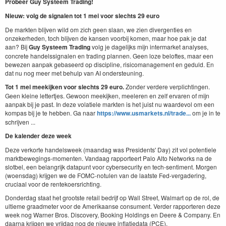
Probeer Guy Systeem Trading!
Nieuw: volg de signalen tot 1 mei voor slechts 29 euro
De markten blijven wild om zich geen slaan, we zien divergenties en
onzekerheden, toch blijven de kansen voorbij komen, maar hoe pak je dat
aan? Bij
Guy Systeem Trading
volg je dagelijks mijn intermarket analyses,
concrete handelssignalen en trading plannen. Geen loze beloftes, maar een
bewezen aanpak gebaseerd op discipline, risicomanagement en geduld. En
dat nu nog meer met behulp van AI ondersteuning.
Tot 1 mei meekijken voor slechts 29 euro.
Zonder verdere verplichtingen.
Geen kleine lettertjes. Gewoon meekijken, meeleren en zelf ervaren of mijn
aanpak bij je past. In deze volatiele markten is het juist nu waardevol om een
kompas bij je te hebben. Ga naar
https://www.usmarkets.nl/trade...
om je in te
schrijven ...
De kalender deze week
Deze verkorte handelsweek (maandag was Presidents' Day) zit vol potentiele
marktbewegings-momenten. Vandaag rapporteert Palo Alto Networks na de
slotbel, een belangrijk datapunt voor cybersecurity en tech-sentiment. Morgen
(woensdag) krijgen we de FOMC-notulen van de laatste Fed-vergadering,
cruciaal voor de rentekoersrichting.
Donderdag staat het grootste retail bedrijf op Wall Street, Walmart op de rol, de
ultieme graadmeter voor de Amerikaanse consument. Verder rapporteren deze
week nog Warner Bros. Discovery, Booking Holdings en Deere & Company. En
daarna krijgen we vrijdag nog de nieuwe inflatiedata (PCE).