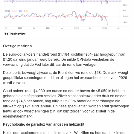
Overige markten
De euro-dollarkoers handelt rond $1,184, dichtbij het 4-jaar hoogtepunt van
$1,20 dat eind januari werd bereikt. De milde CPI-data versterken de
verwachting dat de Fed later dit jaar de rente kan verlagen.
De olieprijs beweegt zijwaarts, de Brent zien we rond de $68. De markt weegt
geopolitieke spanningen rond Iran af tegen het overaanbod dat er voor 2026
wordt verwacht.
Goud noteert rond $4.930 per ounce na eerder boven de $5.050 te hebben
gehandeld de afgelopen sessies. Zilver staat opnieuw onder druk en noteert
rond de $74,5 per ounce, nog altijd ruim 30% onder de recordhoogte die
uitkwam op $121 eind januari. Chinese speculanten worden eruit gedwongen
terwijl er ook winstnemingen zijn, dat blijft zorgen voor volatiliteit in de
edelmetalenmarkt.
Psychologie: de paradox van angst en hebzucht
Het is een fascinerend moment in de markt. We zitten nu hoe dan ook in een