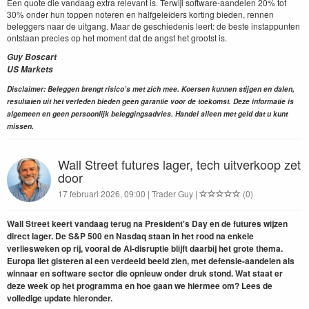
Een quote die vandaag extra relevant is. Terwijl software-aandelen 20% tot
30% onder hun toppen noteren en halfgeleiders korting bieden, rennen
beleggers naar de uitgang. Maar de geschiedenis leert: de beste instappunten
ontstaan precies op het moment dat de angst het grootst is.
Guy Boscart
US Markets
Disclaimer: Beleggen brengt risico’s met zich mee. Koersen kunnen stijgen en dalen,
resultaten uit het verleden bieden geen garantie voor de toekomst. Deze informatie is
algemeen en geen persoonlijk beleggingsadvies. Handel alleen met geld dat u kunt
missen.
Wall Street futures lager, tech uitverkoop zet
door
17 februari 2026, 09:00 | Trader Guy |
(0)
Wall Street keert vandaag terug na President's Day en de futures wijzen
direct lager. De S&P 500 en Nasdaq staan in het rood na enkele
verliesweken op rij, vooral de AI-disruptie blijft daarbij het grote thema.
Europa liet gisteren al een verdeeld beeld zien, met defensie-aandelen als
winnaar en software sector die opnieuw onder druk stond. Wat staat er
deze week op het programma en hoe gaan we hiermee om? Lees de
volledige update hieronder.