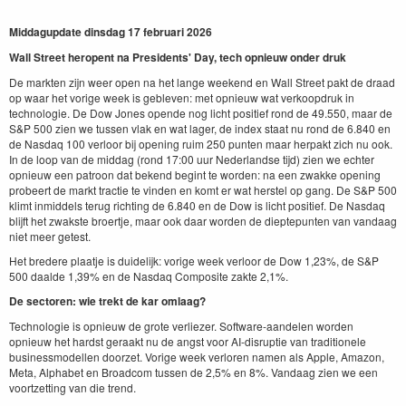
Middagupdate dinsdag 17 februari 2026
Wall Street heropent na Presidents' Day, tech opnieuw onder druk
De markten zijn weer open na het lange weekend en Wall Street pakt de draad
op waar het vorige week is gebleven: met opnieuw wat verkoopdruk in
technologie. De Dow Jones opende nog licht positief rond de 49.550, maar de
S&P 500 zien we tussen vlak en wat lager, de index staat nu rond de 6.840 en
de Nasdaq 100 verloor bij opening ruim 250 punten maar herpakt zich nu ook.
In de loop van de middag (rond 17:00 uur Nederlandse tijd) zien we echter
opnieuw een patroon dat bekend begint te worden: na een zwakke opening
probeert de markt tractie te vinden en komt er wat herstel op gang. De S&P 500
klimt inmiddels terug richting de 6.840 en de Dow is licht positief. De Nasdaq
blijft het zwakste broertje, maar ook daar worden de dieptepunten van vandaag
niet meer getest.
Het bredere plaatje is duidelijk: vorige week verloor de Dow 1,23%, de S&P
500 daalde 1,39% en de Nasdaq Composite zakte 2,1%.
De sectoren: wie trekt de kar omlaag?
Technologie is opnieuw de grote verliezer. Software-aandelen worden
opnieuw het hardst geraakt nu de angst voor AI-disruptie van traditionele
businessmodellen doorzet. Vorige week verloren namen als Apple, Amazon,
Meta, Alphabet en Broadcom tussen de 2,5% en 8%. Vandaag zien we een
voortzetting van die trend.