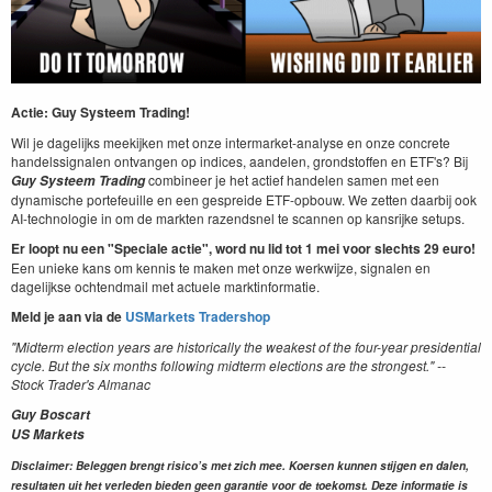
Actie: Guy Systeem Trading!
Wil je dagelijks meekijken met onze intermarket-analyse en onze concrete
handelssignalen ontvangen op indices, aandelen, grondstoffen en ETF's? Bij
combineer je het actief handelen samen met een
Guy Systeem Trading
dynamische portefeuille en een gespreide ETF-opbouw. We zetten daarbij ook
AI-technologie in om de markten razendsnel te scannen op kansrijke setups.
Er loopt nu een "
Speciale actie", word nu lid tot 1 mei voor slechts 29 euro!
Een unieke kans om kennis te maken met onze werkwijze, signalen en
dagelijkse ochtendmail met actuele marktinformatie.
Meld je aan via de
USMarkets Tradershop
"Midterm election years are historically the weakest of the four-year presidential
cycle. But the six months following midterm elections are the strongest." --
Stock Trader's Almanac
Guy Boscart
US Markets
Disclaimer: Beleggen brengt risico’s met zich mee. Koersen kunnen stijgen en dalen,
resultaten uit het verleden bieden geen garantie voor de toekomst. Deze informatie is