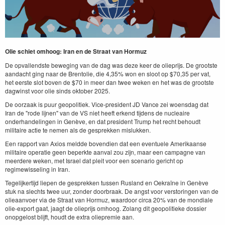
Olie schiet omhoog: Iran en de Straat van Hormuz
De opvallendste beweging van de dag was deze keer de olieprijs. De grootste
aandacht ging naar de Brentolie, die 4,35% won en sloot op $70,35 per vat,
het eerste slot boven de $70 in meer dan twee weken en het was de grootste
dagwinst voor olie sinds oktober 2025.
De oorzaak is puur geopolitiek. Vice-president JD Vance zei woensdag dat
Iran de "rode lijnen" van de VS niet heeft erkend tijdens de nucleaire
onderhandelingen in Genève, en dat president Trump het recht behoudt
militaire actie te nemen als de gesprekken mislukken.
Een rapport van Axios meldde bovendien dat een eventuele Amerikaanse
militaire operatie geen beperkte aanval zou zijn, maar een campagne van
meerdere weken, met Israel dat pleit voor een scenario gericht op
regimewisseling in Iran.
Tegelijkertijd liepen de gesprekken tussen Rusland en Oekraïne in Genève
stuk na slechts twee uur, zonder doorbraak. De angst voor verstoringen van de
olieaanvoer via de Straat van Hormuz, waardoor circa 20% van de mondiale
olie-export gaat, jaagt de olieprijs omhoog. Zolang dit geopolitieke dossier
onopgelost blijft, houdt de extra oliepremie aan.