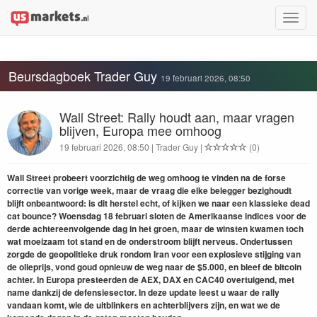
Toggle
naviga
Beursdagboek Trader Guy
19 februari 2026, 08:50
Wall Street: Rally houdt aan, maar vragen
blijven, Europa mee omhoog
19 februari 2026, 08:50 | Trader Guy |
(0)
Wall Street probeert voorzichtig de weg omhoog te vinden na de forse
correctie van vorige week, maar de vraag die elke belegger bezighoudt
blijft onbeantwoord: is dit herstel echt, of kijken we naar een klassieke dead
cat bounce? Woensdag 18 februari sloten de Amerikaanse indices voor de
derde achtereenvolgende dag in het groen, maar de winsten kwamen toch
wat moeizaam tot stand en de onderstroom blijft nerveus. Ondertussen
zorgde de geopolitieke druk rondom Iran voor een explosieve stijging van
de olieprijs, vond goud opnieuw de weg naar de $5.000, en bleef de bitcoin
achter. In Europa presteerden de AEX, DAX en CAC40 overtuigend, met
name dankzij de defensiesector. In deze update leest u waar de rally
vandaan komt, wie de uitblinkers en achterblijvers zijn, en wat we de