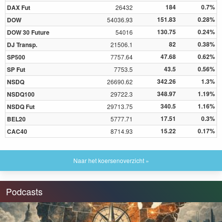
184
0.7%
DAX Fut
26432
151.83
0.28%
DOW
54036.93
130.75
0.24%
DOW 30 Future
54016
82
0.38%
DJ Transp.
21506.1
47.68
0.62%
SP500
7757.64
43.5
0.56%
SP Fut
7753.5
342.26
1.3%
NSDQ
26690.62
348.97
1.19%
NSDQ100
29722.3
340.5
1.16%
NSDQ Fut
29713.75
17.51
0.3%
BEL20
5777.71
15.22
0.17%
CAC40
8714.93
Naar het koersenoverzicht »
Podcasts