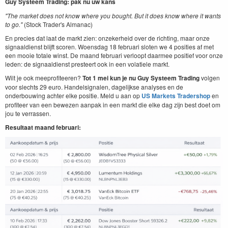
Guy Systeem Trading: pak nu uw kans
"The market does not know where you bought. But it does know where it wants
to go."
(Stock Trader's Almanac)
En precies dat laat de markt zien: onzekerheid over de richting, maar onze
signaaldienst blijft scoren. Woensdag 18 februari sloten we 4 posities af met
een mooie totale winst. De maand februari verloopt daarmee positief voor onze
leden: de signaaldienst presteert ook in een volatiele markt.
Wilt je ook meeprofiteeren?
Tot 1 mei kun je nu Guy Systeem Trading
volgen
voor slechts 29 euro. Handelsignalen, dagelijkse analyses en de
onderbouwing achter elke positie. Meld u aan op
US Markets Tradershop
en
profiteer van een bewezen aanpak in een markt die elke dag zijn best doet om
jou te verrassen.
Resultaat maand februari: