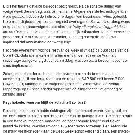
Dit is hét thema dat elke belegger bezighoudt. Na de scherpe daling van
vorige week donderdag, waarbij met name AI-gerelateerde technologie fors
werd geraakt, hebben de indices drie dagen van bescheiden winst geboekt.
De omstandigheden zijn echter nog niet overtuigend. Schwab's strateeg wees
er op dat drie opeenvolgende sessies met
"rally attempts that flagged late in
the day"
een markt tonen die moe is en moeilijk enthousiast koopinteresse kan
genereren. De VIX, de angstbarometer, staat nog boven de 19-20, wat
impliceert dat onzekerheid aanwezig blijft.
Het grote evenement voor de rest van de week is vrijdag de publicatie van de
Core PCE-data (de favoriete inflatiemeter van de Fed) en de Walmart
rapportage aangekondigd voor vanmiddag, wat een extra test vormt voor de
consumptiesector.
Zolang de techsector de bakens niet overneemt en de brede markt niet
meedraagt, blijft een terugkeer naar de records (S&P 500 ooit boven 7.000,
Dow 50.000) uitdagend. De volgende grote katalysator wordt de Nvidia-
rapportage op 25 februari: dat rapport kan de slinger definitief omhoog of
omlaag sturen.
Psychologie: waarom blijft de volatiliteit zo fors?
De schommelingen in beide richtingen zijn momenteel overdreven groot, en
dat heeft alles te maken met de structuur van de huidige markt. De concentratie
in een handvol megacap-aandelen, de zogenoemde Magnificent Seven,
maakt de indices kwetsbaar voor nieuwsgedreven extremen. Een AI-tool die
de markt verstoort (denk aan de DeepSeek-schok eerder dit jaar), een macro-