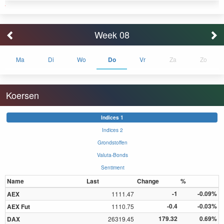
Week 08
Ma
Di
Wo
Do
Vr
Za
Zo
Koersen
Indices 1
Indices 2
Grondstoffen
Valuta-Bonds
Sentiment
Name
Last
Change
%
-1
-0.09%
AEX
1111.47
-0.4
-0.03%
AEX Fut
1110.75
179.32
0.69%
DAX
26319.45