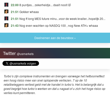
22:00
8 puntjes... zekerheidje... daalt nooit 🤣
21:51
Gokker whaaa
21:51
Nog ff long MES future mlnu...voor de week knaller...hopelijk 20...
21:43
Nog even wachten op NASDQ 100 , nog New ATH+ whaaa
Deelnemen aan de beursbox »
Twitter
@usmarkets
Turbo’s zijn complexe instrumenten en brengen vanwege het hefboomeffect
een hoog risico mee van snel oplopende verliezen. 7 op de 10
retailbeleggers verliest geld met de handel in turbo’s. Het is belangrijk dat u
goed begrijpt hoe turbo’s werken en dat u nagaat of u zich het hoge risico op
verlies kunt permitteren.