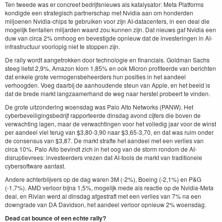
Ten tweede was er concreet bedrijfsnieuws als katalysator: Meta Platforms
kondigde een strategisch partnerschap met Nvidia aan om honderden
miljoenen Nvidia-chips te gebruiken voor zijn AI-datacenters, in een deal die
mogelijk tientallen miljarden waard zou kunnen zijn. Dat nieuws gaf Nvidia een
duw van circa 2% omhoog en bevestigde opnieuw dat de investeringen in AI-
infrastructuur voorlopig niet te stoppen zijn.
De rally wordt aangetrokken door technologie en financials. Goldman Sachs
steeg liefst 2,9%, Amazon klom 1,85% en ook Micron profiteerde van berichten
dat enkele grote vermogensbeheerders hun posities in het aandeel
verhoogden. Voeg daarbij de aanhoudende steun van Apple, en het beeld is
dat de brede markt langzaamerhand de weg naar herstel probeert te vinden.
De grote uitzondering woensdag was Palo Alto Networks (PANW). Het
cyberbeveiligingsbedrijf rapporteerde dinsdag avond cijfers die boven de
verwachting lagen, maar de verwachtingen voor het volledig jaar voor de winst
per aandeel viel terug van $3,80-3,90 naar $3,65-3,70, en dat was ruim onder
de consensus van $3,87. De markt strafte het aandeel met een verlies van
circa 10%. Palo Alto bevindt zich in het oog van de storm rondom de AI-
disruptievrees: investeerders vrezen dat AI-tools de markt van traditionele
cybersoftware aantast.
Andere achterblijvers op de dag waren 3M (-2%), Boeing (-2,1%) en P&G
(-1,7%). AMD verloor bijna 1,5%, mogelijk mede als reactie op de Nvidia-Meta
deal, en Rivian werd al dinsdag afgestraft met een verlies van 7% na een
downgrade van DA Davidson, het aandeel verloor opnieuw 2% woensdag.
Dead cat bounce of een echte rally?