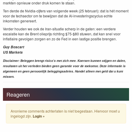
markten opnieuw onder druk komen te staan.
Ten derde de Nvidia-cijfers van volgende week (25 februari): dat is hét moment
voor de techsector om te bewijzen dat de AI-investeringscyclus echte
inkomsten genereert.
Verder houden we ook de Iran-situatie scherp in de gaten: een verdere
escalatie kan de Brent olieprijs richting $75-$80 stuwen, dat kan snel voor
inflatiaire gevolgen zorgen en zo de Fed in een lastige positie brengen.
Guy Boscart
US Markets
Disclaimer: Beleggen brengt risico’s met zich mee. Koersen kunnen stijgen en dalen,
resultaten uit het verleden bieden geen garantie voor de toekomst. Deze informatie is
algemeen en geen persoonlijk beleggingsadvies. Handel alleen met geld dat u kunt
missen.
Reageren
Anonieme comments achterlaten is niet toegestaan. Hiervoor moet u
ingelogd zijn.
Login »