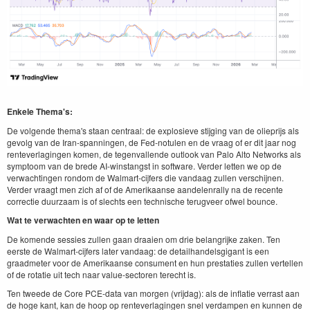
Enkele Thema's:
De volgende thema's staan centraal: de explosieve stijging van de olieprijs als
gevolg van de Iran-spanningen, de Fed-notulen en de vraag of er dit jaar nog
renteverlagingen komen, de tegenvallende outlook van Palo Alto Networks als
symptoom van de brede AI-winstangst in software. Verder letten we op de
verwachtingen rondom de Walmart-cijfers die vandaag zullen verschijnen.
Verder vraagt men zich af of de Amerikaanse aandelenrally na de recente
correctie duurzaam is of slechts een technische terugveer ofwel bounce.
Wat te verwachten en waar op te letten
De komende sessies zullen gaan draaien om drie belangrijke zaken. Ten
eerste de Walmart-cijfers later vandaag: de detailhandelsgigant is een
graadmeter voor de Amerikaanse consument en hun prestaties zullen vertellen
of de rotatie uit tech naar value-sectoren terecht is.
Ten tweede de Core PCE-data van morgen (vrijdag): als de inflatie verrast aan
de hoge kant, kan de hoop op renteverlagingen snel verdampen en kunnen de