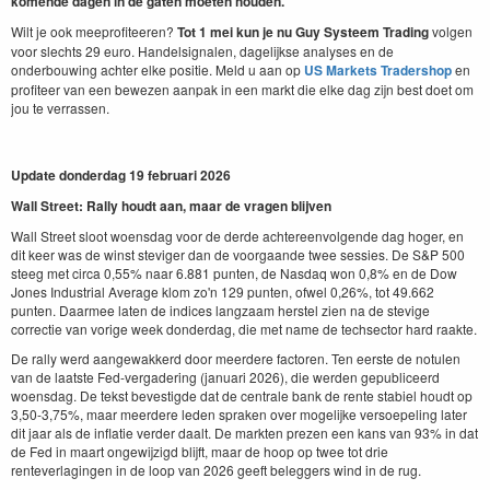
komende dagen in de gaten moeten houden.
Wilt je ook meeprofiteeren?
Tot 1 mei kun je nu Guy Systeem Trading
volgen
voor slechts 29 euro. Handelsignalen, dagelijkse analyses en de
onderbouwing achter elke positie. Meld u aan op
US Markets Tradershop
en
profiteer van een bewezen aanpak in een markt die elke dag zijn best doet om
jou te verrassen.
Update donderdag 19 februari 2026
Wall Street: Rally houdt aan, maar de vragen blijven
Wall Street sloot woensdag voor de derde achtereenvolgende dag hoger, en
dit keer was de winst steviger dan de voorgaande twee sessies. De S&P 500
steeg met circa 0,55% naar 6.881 punten, de Nasdaq won 0,8% en de Dow
Jones Industrial Average klom zo'n 129 punten, ofwel 0,26%, tot 49.662
punten. Daarmee laten de indices langzaam herstel zien na de stevige
correctie van vorige week donderdag, die met name de techsector hard raakte.
De rally werd aangewakkerd door meerdere factoren. Ten eerste de notulen
van de laatste Fed-vergadering (januari 2026), die werden gepubliceerd
woensdag. De tekst bevestigde dat de centrale bank de rente stabiel houdt op
3,50-3,75%, maar meerdere leden spraken over mogelijke versoepeling later
dit jaar als de inflatie verder daalt. De markten prezen een kans van 93% in dat
de Fed in maart ongewijzigd blijft, maar de hoop op twee tot drie
renteverlagingen in de loop van 2026 geeft beleggers wind in de rug.