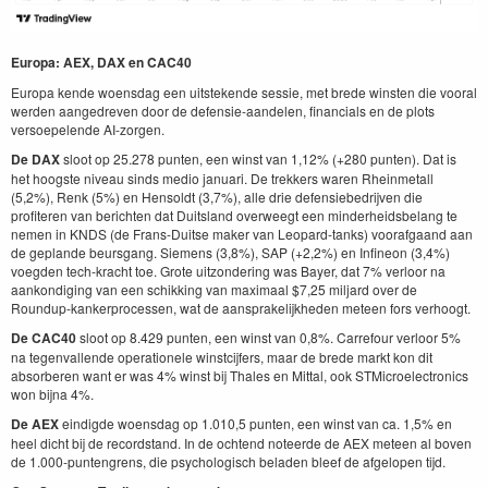
Europa: AEX, DAX en CAC40
Europa kende woensdag een uitstekende sessie, met brede winsten die vooral
werden aangedreven door de defensie-aandelen, financials en de plots
versoepelende AI-zorgen.
De DAX
sloot op 25.278 punten, een winst van 1,12% (+280 punten). Dat is
het hoogste niveau sinds medio januari. De trekkers waren Rheinmetall
(5,2%), Renk (5%) en Hensoldt (3,7%), alle drie defensiebedrijven die
profiteren van berichten dat Duitsland overweegt een minderheidsbelang te
nemen in KNDS (de Frans-Duitse maker van Leopard-tanks) voorafgaand aan
de geplande beursgang. Siemens (3,8%), SAP (+2,2%) en Infineon (3,4%)
voegden tech-kracht toe. Grote uitzondering was Bayer, dat 7% verloor na
aankondiging van een schikking van maximaal $7,25 miljard over de
Roundup-kankerprocessen, wat de aansprakelijkheden meteen fors verhoogt.
De CAC40
sloot op 8.429 punten, een winst van 0,8%. Carrefour verloor 5%
na tegenvallende operationele winstcijfers, maar de brede markt kon dit
absorberen want er was 4% winst bij Thales en Mittal, ook STMicroelectronics
won bijna 4%.
De AEX
eindigde woensdag op 1.010,5 punten, een winst van ca. 1,5% en
heel dicht bij de recordstand. In de ochtend noteerde de AEX meteen al boven
de 1.000-puntengrens, die psychologisch beladen bleef de afgelopen tijd.