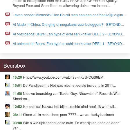
Lis­ten to this episode from
BEYOND
FEAR
and
GREED
on Spo­ti­fy.
Beyond Fear and Greed­In deze aflev­er­ing duiken we in een…
Leven zonder Microsoft? Hoe Bouwt men aan een onafhankelijk digitaal
Europa - BEYOND FEAR and GREED
AI Made in China: Dreiging of megakans voor beleggers? - BEYOND
FEAR and GREED
AI ontmoet de Beurs: Een hype of echt een knaller DEEL 2 - BEYOND
FEAR and GREED
AI ontmoet de Beurs: Een hype of echt een knaller DEEL 1 - BEYOND
FEAR and GREED
Beursbox
15:20
Https://www.youtube.com/watch?v=nKvJPCGS9EM
15:01
De Pandjesprins Het was niet het eerste incident. In 2011...
11:56
Nieuwe beursblog van Trader Guy: Nieuwsbrief: Records Wall
Street en...
10:52
Ik meen dat Kazara het bij het rechte eind heeft, ik weet uit...
08:11
Stand-art is make them poor 7777... we are lucky bastards
03:00
Wie o wie rijdt er een lease auto. En wat zijn de nadelen daar
van...