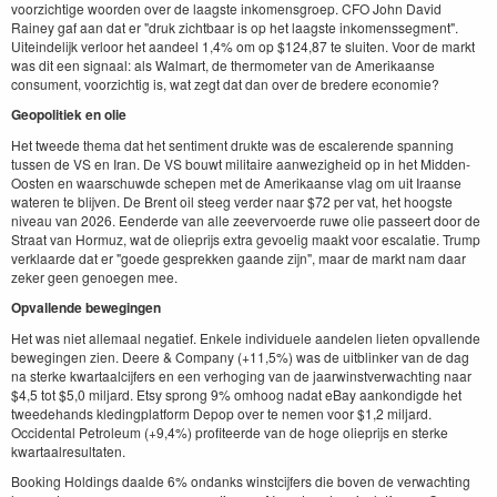
voorzichtige woorden over de laagste inkomensgroep. CFO John David
Rainey gaf aan dat er "druk zichtbaar is op het laagste inkomenssegment".
Uiteindelijk verloor het aandeel 1,4% om op $124,87 te sluiten. Voor de markt
was dit een signaal: als Walmart, de thermometer van de Amerikaanse
consument, voorzichtig is, wat zegt dat dan over de bredere economie?
Geopolitiek en olie
Het tweede thema dat het sentiment drukte was de escalerende spanning
tussen de VS en Iran. De VS bouwt militaire aanwezigheid op in het Midden-
Oosten en waarschuwde schepen met de Amerikaanse vlag om uit Iraanse
wateren te blijven. De Brent oil steeg verder naar $72 per vat, het hoogste
niveau van 2026. Eenderde van alle zeevervoerde ruwe olie passeert door de
Straat van Hormuz, wat de olieprijs extra gevoelig maakt voor escalatie. Trump
verklaarde dat er "goede gesprekken gaande zijn", maar de markt nam daar
zeker geen genoegen mee.
Opvallende bewegingen
Het was niet allemaal negatief. Enkele individuele aandelen lieten opvallende
bewegingen zien. Deere & Company (+11,5%) was de uitblinker van de dag
na sterke kwartaalcijfers en een verhoging van de jaarwinstverwachting naar
$4,5 tot $5,0 miljard. Etsy sprong 9% omhoog nadat eBay aankondigde het
tweedehands kledingplatform Depop over te nemen voor $1,2 miljard.
Occidental Petroleum (+9,4%) profiteerde van de hoge olieprijs en sterke
kwartaalresultaten.
Booking Holdings daalde 6% ondanks winstcijfers die boven de verwachting