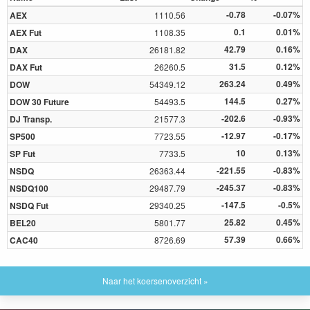
-0.78
-0.07%
AEX
1110.56
0.1
0.01%
AEX Fut
1108.35
42.79
0.16%
DAX
26181.82
31.5
0.12%
DAX Fut
26260.5
263.24
0.49%
DOW
54349.12
144.5
0.27%
DOW 30 Future
54493.5
-202.6
-0.93%
DJ Transp.
21577.3
-12.97
-0.17%
SP500
7723.55
10
0.13%
SP Fut
7733.5
-221.55
-0.83%
NSDQ
26363.44
-245.37
-0.83%
NSDQ100
29487.79
-147.5
-0.5%
NSDQ Fut
29340.25
25.82
0.45%
BEL20
5801.77
57.39
0.66%
CAC40
8726.69
Naar het koersenoverzicht »