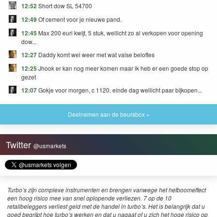
12:52
Short dow SL 54700
12:49
Of cement voor je nieuwe pand.
12:45
Max 200 euri kwijt, 5 stuk, wellicht zo al verkopen voor opening
dow...
12:27
Daddy komt wel weer met wat valse beloftes
12:25
Jhook er kan nog meer komen maar ik heb er een goede stop op
gezet
12:07
Gokje voor morgen, c 1120. einde dag wellicht paar bijkopen...
Deelnemen aan de beursbox »
Twitter
@usmarkets
Turbo’s zijn complexe instrumenten en brengen vanwege het hefboomeffect
een hoog risico mee van snel oplopende verliezen. 7 op de 10
retailbeleggers verliest geld met de handel in turbo’s. Het is belangrijk dat u
goed begrijpt hoe turbo’s werken en dat u nagaat of u zich het hoge risico op