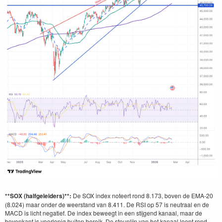
**SOX (halfgeleiders)**:
De SOX index noteert rond 8.173, boven de EMA-20
(8.024) maar onder de weerstand van 8.411. De RSI op 57 is neutraal en de
MACD is licht negatief. De index beweegt in een stijgend kanaal, maar de
bovenkant is voorlopig buiten bereik. De steunlijn van het kanaal loopt rond