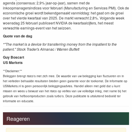
agenda (consensus: 2,9% jaar-op-jaar), samen met de
inkoopmanagersindices voor februari (Manufacturing en Services PMI). Ook de
economische groei wordt bekendgemaakt vanmiddag: het gaat om de groei
over het vierde kwartaal van 2025. De markt verwacht 2,8%. Volgende week
woensdag 25 februari publiceert NVIDIA de kwartaalcijfers, het meest
verwachte earnings-event van het seizoen.
Quote van de dag
*"The market is a device for transferring money from the impatient to the
patient."
Stock Trader's Almanac / Warren Buffett
Guy Boscart
US Markets
**Disclaimer:**
Beleggen brengt risico's met zich mee. De waarde van uw belegging kan fluctueren en in
het verleden behaalde resultaten bieden geen garantie voor de toekomst. De informatie op
USMarkets.nl is geen persoonlijk beleggingsadvies. Handel alleen met geld dat u kunt
missen en wees u bewust van het risico op verlies van uw volledige inleg, met name bij het
gebruik van hefboomproducten zoals turbo's. Deze publicatie is uitsluitend bedoeld ter
informatie en educatie.
Reageren