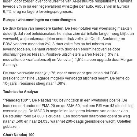
lagen, door zorgen over concurrentie van AI-gestuurde reisplatforms. Carvana
leverde 8% in na een tegenvallend winstcijfer per auto. Airbus viel in Europa
6,7% terug na lagere leveringsprognoses.
Europa: winstnemingen na recordhoogtes
De druk kwam van meerdere kanten. De Fed-notulen van woensdag maakten
duidelijk dat veel beleidsmakers het risico zien dat inflatie langer hoog blijft dan
verwacht, wat bankenaandelen onder druk zette. UniCredit, Santander en
BBVA verloren meer dan 2%. Airbus zakte fors na het missen van
leveringsdoelen, Renault verloor 4% door een enorm nettoverlies door
afschrijvingen op Nissan. Positieve uitschieters waren Nestle (+3% na
meevallende kwartaalomzet) en Vonovia (+1,5% na een upgrade door Morgan
Stanley).
De euro verzwakte naar $1,176, onder meer door geruchten dat ECB-
president Christine Lagarde mogelijk vervroegd afscheid neemt. De rente op
10-jaars Treasuries steeg naar 4,08%.
Technische Analyse
**Nasdaq 100**:
De Nasdaq 100 bevindt zich in een kwetsbare positie. De
index noteert onder de EMA-20 en de SMA-50, met een RSI van 43 die richting
oversold neigt. De MACD is negatief en laat geen tekenen van omkeer zien.
De steunlijn rond 24.800 is cruciaal. Een doorbraak daaronder opent de weg
naar 24.500 en naar 24.035 waar het 200-daags gemiddelde wacht. Opletten
geblazen.
Chart Nasdaq 100