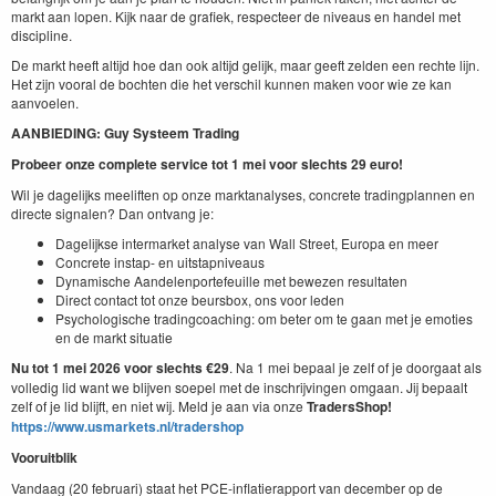
markt aan lopen. Kijk naar de grafiek, respecteer de niveaus en handel met
discipline.
De markt heeft altijd hoe dan ook altijd gelijk, maar geeft zelden een rechte lijn.
Het zijn vooral de bochten die het verschil kunnen maken voor wie ze kan
aanvoelen.
AANBIEDING: Guy Systeem Trading
Probeer onze complete service tot 1 mei voor slechts 29 euro!
Wil je dagelijks meeliften op onze marktanalyses, concrete tradingplannen en
directe signalen? Dan ontvang je:
Dagelijkse intermarket analyse van Wall Street, Europa en meer
Concrete instap- en uitstapniveaus
Dynamische Aandelenportefeuille met bewezen resultaten
Direct contact tot onze beursbox, ons voor leden
Psychologische tradingcoaching: om beter om te gaan met je emoties
en de markt situatie
Nu tot 1 mei 2026 voor slechts €29
. Na 1 mei bepaal je zelf of je doorgaat als
volledig lid want we blijven soepel met de inschrijvingen omgaan. Jij bepaalt
zelf of je lid blijft, en niet wij. Meld je aan via onze
TradersShop!
https://www.usmarkets.nl/tradershop
Vooruitblik
Vandaag (20 februari) staat het PCE-inflatierapport van december op de