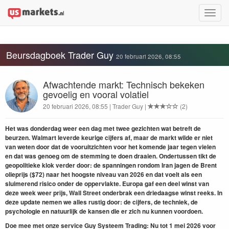
Toggle
naviga
Beursdagboek Trader Guy
20 februari 2026, 08:55
Afwachtende markt: Technisch bekeken
gevoelig en vooral volatiel
20 februari 2026, 08:55 | Trader Guy |
(2)
Het was donderdag weer een dag met twee gezichten wat betreft de
beurzen. Walmart leverde keurige cijfers af, maar de markt wilde er niet
van weten door dat de vooruitzichten voor het komende jaar tegen vielen
en dat was genoeg om de stemming te doen draaien. Ondertussen tikt de
geopolitieke klok verder door: de spanningen rondom Iran jagen de Brent
olieprijs ($72) naar het hoogste niveau van 2026 en dat voelt als een
sluimerend risico onder de oppervlakte. Europa gaf een deel winst van
deze week weer prijs, Wall Street onderbrak een driedaagse winst reeks. In
deze update nemen we alles rustig door: de cijfers, de techniek, de
psychologie en natuurlijk de kansen die er zich nu kunnen voordoen.
Doe mee met onze service Guy Systeem Trading: Nu tot 1 mei 2026 voor