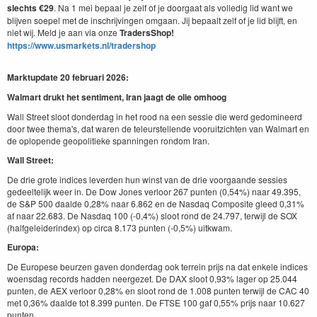
slechts €29
. Na 1 mei bepaal je zelf of je doorgaat als volledig lid want we
blijven soepel met de inschrijvingen omgaan. Jij bepaalt zelf of je lid blijft, en
niet wij. Meld je aan via onze
TradersShop!
https://www.usmarkets.nl/tradershop
Marktupdate 20 februari 2026:
Walmart drukt het sentiment, Iran jaagt de olie omhoog
Wall Street sloot donderdag in het rood na een sessie die werd gedomineerd
door twee thema's, dat waren de teleurstellende vooruitzichten van Walmart en
de oplopende geopolitieke spanningen rondom Iran.
Wall Street:
De drie grote indices leverden hun winst van de drie voorgaande sessies
gedeeltelijk weer in. De Dow Jones verloor 267 punten (0,54%) naar 49.395,
de S&P 500 daalde 0,28% naar 6.862 en de Nasdaq Composite gleed 0,31%
af naar 22.683. De Nasdaq 100 (-0,4%) sloot rond de 24.797, terwijl de SOX
(halfgeleiderindex) op circa 8.173 punten (-0,5%) uitkwam.
Europa:
De Europese beurzen gaven donderdag ook terrein prijs na dat enkele indices
woensdag records hadden neergezet. De DAX sloot 0,93% lager op 25.044
punten, de AEX verloor 0,28% en sloot rond de 1.008 punten terwijl de CAC 40
met 0,36% daalde tot 8.399 punten. De FTSE 100 gaf 0,55% prijs naar 10.627
punten.