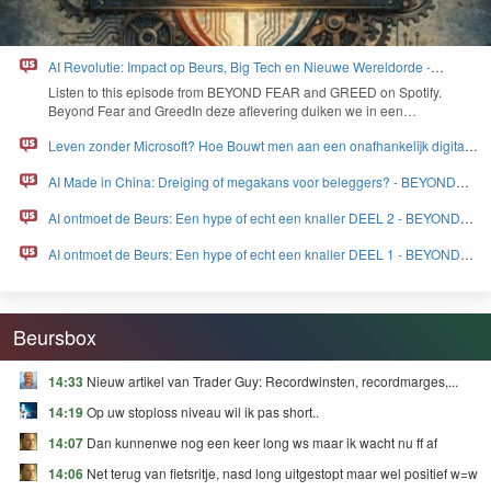
AI Revolutie: Impact op Beurs, Big Tech en Nieuwe Wereldorde -
BEYOND FEAR and GREED
Lis­ten to this episode from
BEYOND
FEAR
and
GREED
on Spo­ti­fy.
Beyond Fear and Greed­In deze aflev­er­ing duiken we in een…
Leven zonder Microsoft? Hoe Bouwt men aan een onafhankelijk digitaal
Europa - BEYOND FEAR and GREED
AI Made in China: Dreiging of megakans voor beleggers? - BEYOND
FEAR and GREED
AI ontmoet de Beurs: Een hype of echt een knaller DEEL 2 - BEYOND
FEAR and GREED
AI ontmoet de Beurs: Een hype of echt een knaller DEEL 1 - BEYOND
FEAR and GREED
Beursbox
14:33
Nieuw artikel van Trader Guy: Recordwinsten, recordmarges,...
14:19
Op uw stoploss niveau wil ik pas short..
14:07
Dan kunnenwe nog een keer long ws maar ik wacht nu ff af
14:06
Net terug van fietsritje, nasd long uitgestopt maar wel positief w=w