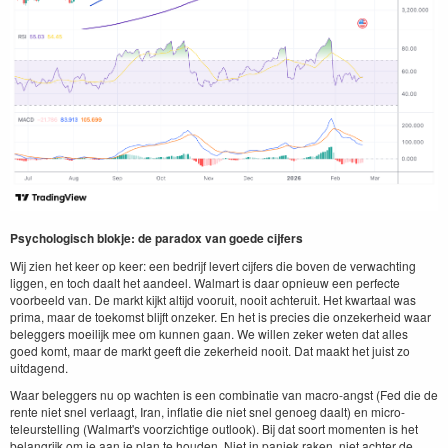
Psychologisch blokje: de paradox van goede cijfers
Wij zien het keer op keer: een bedrijf levert cijfers die boven de verwachting
liggen, en toch daalt het aandeel. Walmart is daar opnieuw een perfecte
voorbeeld van. De markt kijkt altijd vooruit, nooit achteruit. Het kwartaal was
prima, maar de toekomst blijft onzeker. En het is precies die onzekerheid waar
beleggers moeilijk mee om kunnen gaan. We willen zeker weten dat alles
goed komt, maar de markt geeft die zekerheid nooit. Dat maakt het juist zo
uitdagend.
Waar beleggers nu op wachten is een combinatie van macro-angst (Fed die de
rente niet snel verlaagt, Iran, inflatie die niet snel genoeg daalt) en micro-
teleurstelling (Walmart's voorzichtige outlook). Bij dat soort momenten is het
belangrijk om je aan je plan te houden. Niet in paniek raken, niet achter de