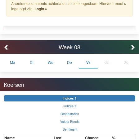
Anonieme comments achterlaten is niet toegestaan. Hiervoor moet u
ingelogd zijn.
Login »
Week 08
Ma
Di
Wo
Do
Vr
Za
Zo
Koersen
Indices 1
Indices 2
Grondstoffen
Valuta-Bonds
Sentiment
Name
Last
Change
%