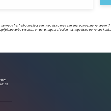
 vanwege het hefboomeffect een hoog risico mee van snel oplopende verliezen. 7 o
egrijpt hoe turbo’s werken en dat u nagaat of u zich het hoge risico op verlies kunt 
f met
met de