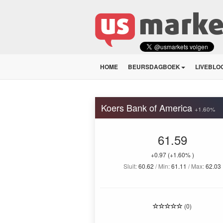
HOME
BEURSDAGBOEK
LIVEBLO
Koers Bank of America
+1.60%
61.59
+0.97
(+1.60% )
Sluit:
60.62
/ Min:
61.11
/ Max:
62.03
(0)