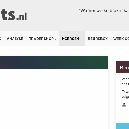
“Warner welke broker ka
G
ANALYSE
TRADERSHOP
KOERSEN
BEURSBOX
WEEK C
Beu
Voer
ons 
Er w
volg