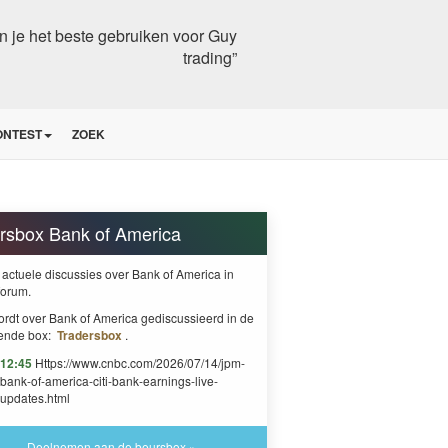
n je het beste gebruiken voor Guy
trading”
ONTEST
ZOEK
rsbox Bank of America
 actuele discussies over Bank of America in
forum.
ordt over Bank of America gediscussieerd in de
ende box:
Tradersbox
.
12:45
Https://www.cnbc.com/2026/07/14/jpm-
bank-of-america-citi-bank-earnings-live-
updates.html
Deelnemen aan de beursbox »