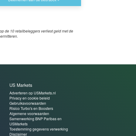
p de 10 retailbeleggers verliest geld met de
permitteren.
US Markets
Adverteren op USMarkets.nl
Privacy en cookie beleid
Gebruiksvoorwaarden
Risico Turbo's en Boosters
Algemene voorwaarden
Samenwerking BNP Paribas en
USMarkets
Toestemming gegevens verwerking
Disclaimer