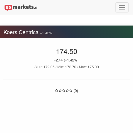
Toggle
naviga
Koers Centrica
+1.42%
174.50
+2.44
(+1.42% )
Sluit:
172.06
/ Min:
172.70
/ Max:
175.00
(0)