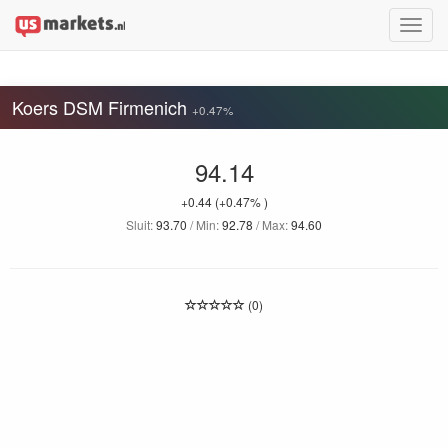
Toggle
naviga
Koers DSM Firmenich
+0.47%
94.14
+0.44
(+0.47% )
Sluit:
93.70
/ Min:
92.78
/ Max:
94.60
(0)