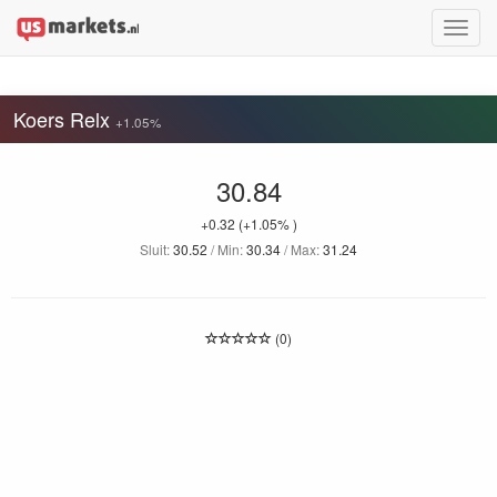
Toggle
naviga
Koers Relx
+1.05%
30.84
+0.32
(+1.05% )
Sluit:
30.52
/ Min:
30.34
/ Max:
31.24
(0)