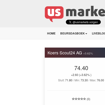
HOME
BEURSDAGBOEK
LIVEBLO
Koers Scout24 AG
+3.62%
74.40
+2.60
(+3.62% )
Sluit:
71.80
/ Min:
73.30
/ Max:
76.00
(0)