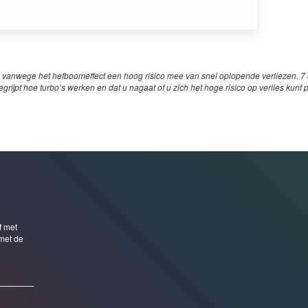
 vanwege het hefboomeffect een hoog risico mee van snel oplopende verliezen. 7 o
egrijpt hoe turbo’s werken en dat u nagaat of u zich het hoge risico op verlies kunt 
f met
met de