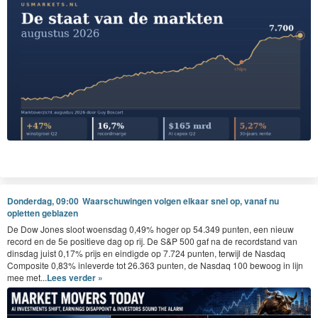
Donderdag, 09:00
Waarschuwingen volgen elkaar snel op, vanaf nu
opletten geblazen
De Dow Jones sloot woensdag 0,49% hoger op 54.349 punten, een nieuw
record en de 5e positieve dag op rij. De S&P 500 gaf na de recordstand van
dinsdag juist 0,17% prijs en eindigde op 7.724 punten, terwijl de Nasdaq
Composite 0,83% inleverde tot 26.363 punten, de Nasdaq 100 bewoog in lijn
Wachten op Google en Amazon
mee met...
Lees verder »
Alphabet publiceert vanavond resultaten en dat is weer een cruciaal moment.
Als Google ook tegenvalt, dan dreigt ee echt een bredere exodus uit de