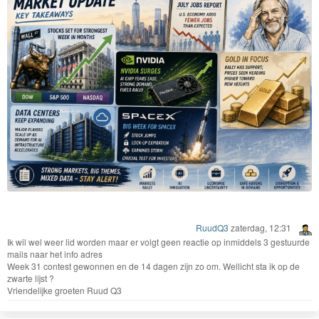
AMD kwam na de slotbel met cijfers die de lat niet haalden en het aandeel
kelderde nabeurs met 8%, bovenop het verlies gedurende de sessie van bijna
2%, Microsoft, Nvidia, Amazon en Meta verloren ook fors dinsdag. De vraag
wordt steeds luider gesteld of al die astronomische AI-investeringen zich wel
gaan terugbetalen.
Tegelijkertijd liet
Lumentum Holdings Inc.
een opvallend ander geluid horen,
het bedrijf waar we een positie op hebben genomen (op $330) doet het wel
heel goed. Het bedrijf rapporteerde voor het tweede kwartaal van fiscaal 2026
een omzet van $665,5 miljoen en een winst per aandeel van $1,67, beide
duidelijk boven de verwachtingen van de markt. De consensusraming lag rond
$1,41 EPS en een omzet van ongeveer $646,7 miljoen. Hiermee overtroffen de
resultaten de voorspellingen met respectievelijk ongeveer 18% en 3% en liet
het bedrijf een omzetgroei van ruim 65% jaar op jaarbasis zien. De koers
reageerde positief in de nabeurshandel met een stijging van 10% tot $480.
Grafiek Lumentum Holdings:
RuudQ3
zaterdag, 12:31
Ik wil wel weer lid worden maar er volgt geen reactie op inmiddels 3 gestuurde
mails naar het info adres
Week 31 contest gewonnen en de 14 dagen zijn zo om. Wellicht sta ik op de
zwarte lijst ?
Vriendelijke groeten Ruud Q3