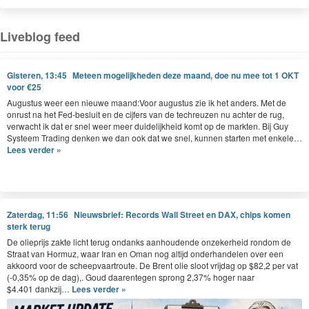
G
a naar
aanbieding tot 1 APRIL voor € 29.
https://www.usmarkets.nl/tradershop
en schrijf je in.
Liveblog feed
Marktoverzicht woensdag 4 februari
De markten geven je vandaag een duidelijke spiegel. Hoewel de futures
voorbeurs aangeven dat de S&P 500 en Nasdaq licht hoger staan, hangen er
Gisteren, 13:45
Meteen mogelijkheden deze maand, doe nu mee tot 1 OKT
meer donkere wolken dan zonneschijn boven de risico aandelen. De opnieuw
voor €25
negatieve draai van gisteren komt niet uit de lucht vallen want we zien dat
Augus­tus weer een nieuwe maand:Voor augus­tus zie ik het anders. Met de
beleggers steeds meer worstelen met de groeiverwachtingen, AI-uitgevan door
onrust na het Fed-besluit en de cijfers van de techreuzen nu achter de rug,
de grote techbedrijven, de big tech resultaten en een duidelijke rotatie naar de
verwacht ik dat er snel weer meer duidelijkheid komt op de mark­ten. Bij Guy
meer waarde aandelen en cyclische namen. Het sentiment blijft gespannen.
Sys­teem Trad­ing denken we dan ook dat we snel, kun­nen starten met enkele…
Risico’s worden niet weggekocht, maar genuanceerd en herwogen waardoor
Lees verder »
de volatiliteit blijft aanhouden in alle hoeken van de markt.
Futures & marktsentiment
➤ S&P 500 futures tonen een lichte uptick van rond 0,2%
➤ Nasdaq 100 futures liggen nipt hoger met 0,15% winst
Zaterdag, 11:56
Nieuwsbrief: Records Wall Street en DAX, chips komen
➤ Dow Jones future laat een plus van 0,25% zien
sterk terug
➤ DAX future laat een plus van 0,3% zien
➤ De AEX future laat een plus van 0,3% zien
De oliepri­js zak­te licht terug ondanks aan­houdende onzek­er­heid ron­dom de
Straat van Hor­muz, waar Iran en Oman nog alti­jd onder­han­de­len over een
Bij de grondstoffen zien we dat goud weer stevig boven de $5.000 uitkomt en
akko­ord voor de scheep­vaartroute. De Brent olie sloot vri­jdag op $
82
,
2
per vat
dat laat meteen zien dat er opnieuw een verhoogde safe-haven vraag komt.
(-
0
,
35
% op de dag),. Goud daar­ente­gen sprong
2
,
37
% hoger naar
$
4
.
401
dankzij…
Lees verder »
AMD verdiept de AI-twijfel