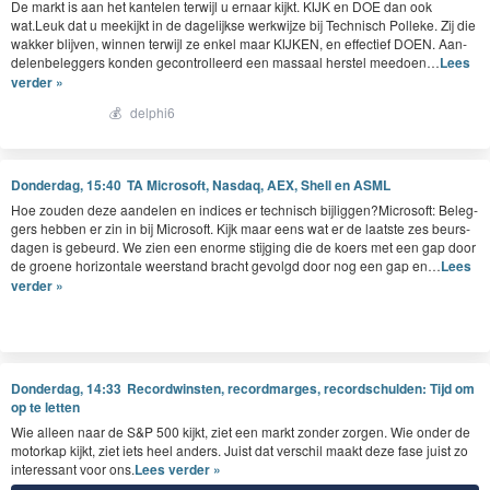
De markt is aan het kan­te­len ter­wi­jl u ernaar kijkt.
KIJK
en
DOE
dan ook
wat.Leuk dat u meek­ijkt in de dagelijkse werk­wi­jze bij Tech­nisch Polleke. Zij die
wakker bli­jven, win­nen ter­wi­jl ze enkel maar
KIJKEN
, en effec­tief
DOEN
. Aan­
de­len­be­leg­gers kon­den gecon­trolleerd een mas­saal her­s­tel meedoen…
Lees
verder »
💰
delphi6
Donderdag, 15:40
TA Microsoft, Nasdaq, AEX, Shell en ASML
Edelmetalen herstellen verder:
Hoe zouden deze aan­de­len en indices er tech­nisch bijliggen?Microsoft: Beleg­
gers hebben er zin in bij Microsoft. Kijk maar eens wat er de laat­ste zes beurs­
Beleggers zoeken na de stevige correctie bij het goud en zilver opnieuw naar
da­gen is gebeurd. We zien een enorme sti­jging die de koers met een gap door
zekerheid buiten de techhype. Goud handelt vanmorgen rond $5.100 na een
de groene hor­i­zon­tale weer­stand bracht gevol­gd door nog een gap en…
Lees
historische terugval tot rond de $4.450, zilver noteert ook fors hoger na de
verder »
bodem op $71. Vanmorgen komt het zilver uit op $89. De edelmetalen blijven
fungeren als veilige haven terwijl de techvolatiliteit weer toeneemt.
Grafiek Zilver:
Donderdag, 14:33
Recordwinsten, recordmarges, recordschulden: Tijd om
op te letten
Wie alleen naar de S&P 500 kijkt, ziet een markt zonder zorgen. Wie onder de
motorkap kijkt, ziet iets heel anders. Juist dat verschil maakt deze fase juist zo
interessant voor ons.
Lees verder »