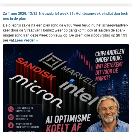
Za 1 aug 2026, 13:32
Nieuwsbrief week 31: Achtbaanweek eindigt dan toch
nog in de plus
De oliepri­js zak­te na een piek rond de €
100
weer terug nu het scheep­vaartver­
keer door de Straat van Hor­muz weer op gang komt, ook al laaiden de span­
nin­gen rond Iran deze week opnieuw op. De Brent olie sloot vri­jdag op $
87
,
93
per vat.
Lees verder »