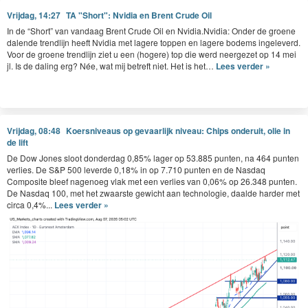
Vrijdag, 14:27
TA "Short": Nvidia en Brent Crude Oil
In de
“
Short” van van­daag Brent Crude Oil en Nvidia.Nvidia: Onder de groene
dal­ende trendli­jn heeft Nvidia met lagere top­pen en lagere bodems ingeleverd.
Voor de groene trendli­jn ziet u een (hogere) top die werd neergezet op
14
mei
jl. Is de dal­ing erg? Née, wat mij betre­ft niet. Het is het…
Lees verder »
Vrijdag, 08:48
Koersniveaus op gevaarlijk niveau: Chips onderuit, olie in
de lift
De Dow Jones sloot donderdag 0,85% lager op 53.885 punten, na 464 punten
verlies. De S&P 500 leverde 0,18% in op 7.710 punten en de Nasdaq
Composite bleef nagenoeg vlak met een verlies van 0,06% op 26.348 punten.
De Nasdaq 100, met het zwaarste gewicht aan technologie, daalde harder met
circa 0,4%...
Lees verder »
Walmart versus Silicon Valley
Intussen bereikte Walmart een marktwaarde van $1 biljoen. De retailreus
profiteert van solide omzetgroei en sterke operationele resultaten, dat is iets
wat die Big Tech bedrijven momenteel nog niet kunnen waarborgen. Walmart
staat symbool voor de "oude economie" die het dit jaar beter doet dan de
techgiganten.
Europa: