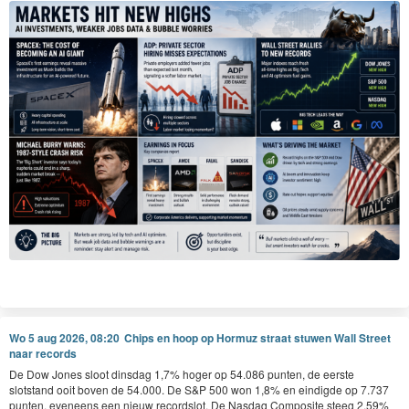
Conclusie
Tech twijfelt, beleggers zoeken beschutting. De markt herwaardeert de
verwachtingen rondom de enorme AI-investeringen en verschuift meer naar
defensief. Pas als Google vanavond nabeurs positief verrast, kan het sentiment
mogelijk nog een keer draaien (of juist niet). Tot die tijd blijft voorzichtigheid
troef.
"In bear markets, stocks return to their rightful owners."
Traders Almanac
Wo 5 aug 2026, 08:20
Chips en hoop op Hormuz straat stuwen Wall Street
naar records
Guy Boscart
De Dow Jones sloot dinsdag 1,7% hoger op 54.086 punten, de eerste
US Markets
slotstand ooit boven de 54.000. De S&P 500 won 1,8% en eindigde op 7.737
Disclaimer: Beleggen brengt risico’s met zich mee. Koersen kunnen stijgen en dalen,
punten, eveneens een nieuw recordslot. De Nasdaq Composite steeg 2,59%