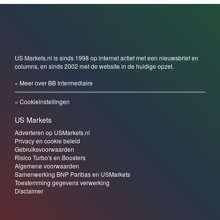
Di 28 jul 2026, 16:37
Kop-schouderpatroon zet chipsector onder druk, AEX
dicht bij TOP
De chip­sec­tor kreeg deze week al een flinke knauw en het einde lijkt nog niet
in zicht. Chi­na zette gis­teren een belan­grijke stap in zijn eigen chipin­dus­trie, de
koers­grafiek van de halfgelei­ders vor­mde een klassiek waarschuwingssig­naal
en de verkoop­golf sloeg van­nacht over naar Azie, waar de
KOSPI
…
Lees
verder »
Di 28 jul 2026, 08:58
Apple wipt Nvidia van de troon, Fed-week start met
chipschrik
Wall Street sloot maandag 27 juli overwegend hoger. De Dow Jones Industrial
won 0,51% en eindigde op 52.210 punten, de S&P 500 kwam 0,02% hoger uit
op 7.413 punten. De Nasdaq Composite verloor 0,18% tot 24.932 punten en
de Nasdaq 100 zakte 0,32% naar 28.039 punten, beide onder druk van
de...
Lees verder »