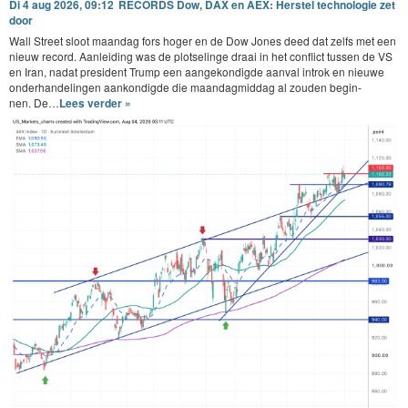
Di 4 aug 2026, 09:12
RECORDS Dow, DAX en AEX: Herstel technologie zet
door
Wall Street sloot maandag fors hoger en de Dow Jones deed dat zelfs met een
nieuw record. Aan­lei­d­ing was de plot­selinge draai in het con­flict tussen de
VS
en Iran, nadat pres­i­dent Trump een aangekondigde aan­val introk en nieuwe
onder­han­delin­gen aankondigde die maandag­mid­dag al zouden begin­
nen. De…
Lees verder »