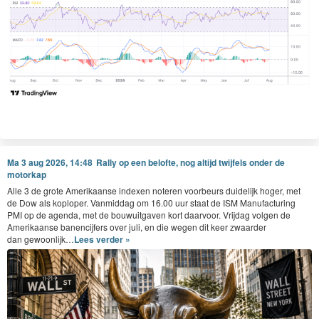
Ma 3 aug 2026, 14:48
Rally op een belofte, nog altijd twijfels onder de
motorkap
Alle
3
de grote Amerikaanse index­en noteren voor­beurs duidelijk hoger, met
de Dow als koplop­er. Van­mid­dag om
16
.
00
uur staat de
ISM
Man­u­fac­tur­ing
PMI
op de agen­da, met de bouwuit­gaven kort daar­voor. Vri­jdag vol­gen de
Amerikaanse banen­ci­jfers over juli, en die wegen dit keer zwaarder
dan gewoonlijk…
Lees verder »