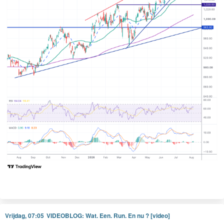
Die rotatie zien we ook in Europa, door de tech aandelen die zwaar wegen
binnen de AEX verloor de index met 1,55% fors terwijl de DAX na een sterke
start slechts 0,05% verloor. De CAC 40 bleef ook vlak liggen terwijl de BEL 20
met 0,75% winst de sessie afsloot dinsdag.
Grafiek AEX
Vrijdag, 07:05
VIDEOBLOG: Wat. Een. Run. En nu ? [video]