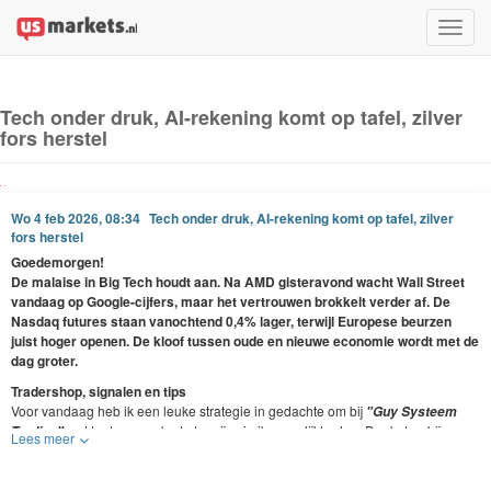
Toggle
naviga
Tech onder druk, AI-rekening komt op tafel, zilver
fors herstel
Wo 4 feb 2026, 08:34
Tech onder druk, AI-rekening komt op tafel, zilver
fors herstel
Goedemorgen!
De malaise in Big Tech houdt aan. Na AMD gisteravond wacht Wall Street
vandaag op Google-cijfers, maar het vertrouwen brokkelt verder af. De
Nasdaq futures staan vanochtend 0,4% lager, terwijl Europese beurzen
juist hoger openen. De kloof tussen oude en nieuwe economie wordt met de
dag groter.
Tradershop, signalen en tips
Voor vandaag heb ik een leuke strategie in gedachte om bij
"Guy Systeem
wat te doen, op korte termijn zie ik mogelijkheden. Denk daarbij aan
Trading"
Lees meer
een strategie bij enkele indices.
Wordt vandaag nog lid, dan kun je gelijk meedoen, maak gebruik van
de