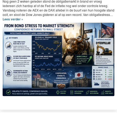
Nog geen
2
weken gele­den stond de oblig­atiemarkt in brand en vroeg
iedereen zich hardop af of de Fed de inflatie nog wel onder con­t­role kreeg.
Van­daag noteren de
AEX
en de
DAX
alle­bei in de buurt van hun hoog­ste stand
ooit, en sloot de Dow Jones gis­teren al af op een record. Van obligatiestress…
Lees verder »