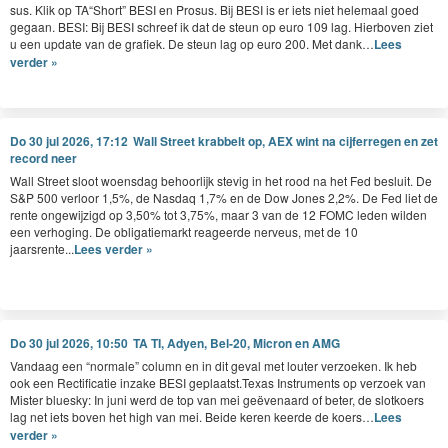
sus. Klik op
TA
“
Short”
BESI
en Pro­sus. Bij
BESI
is er iets niet hele­maal goed
gegaan.
BESI
: Bij
BESI
schreef ik dat de ste­un op euro
109
lag. Hier­boven ziet
u een update van de grafiek. De ste­un lag op euro
200
. Met dank…
Lees
verder »
Do 30 jul 2026, 17:12
Wall Street krabbelt op, AEX wint na cijferregen en zet
record neer
Wall Street sloot woensdag behoorlijk stevig in het rood na het Fed besluit. De
S&P 500 verloor 1,5%, de Nasdaq 1,7% en de Dow Jones 2,2%. De Fed liet de
rente ongewijzigd op 3,50% tot 3,75%, maar 3 van de 12 FOMC leden wilden
een verhoging. De obligatiemarkt reageerde nerveus, met de 10
jaarsrente...
Lees verder »
Do 30 jul 2026, 10:50
TA TI, Adyen, Bel-20, Micron en AMG
Van­daag een
“
nor­male” col­umn en in dit geval met louter ver­zoeken. Ik heb
ook een Rec­ti­fi­catie inza­ke
BESI
geplaatst.Texas Instru­ments op ver­zoek van
Mis­ter bluesky: In juni werd de top van mei geëve­naard of beter, de slotko­ers
lag net iets boven het high van mei. Bei­de keren keerde de koers…
Lees
verder »