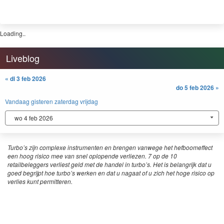
Do 30 jul 2026, 08:53
Hawkish Fed stuurt Dow lager, Meta kraakt, Microsoft
sterk
Wall Street kleurde woensdag diep rood. De Dow Jones Industrial Average
verloor 2,19% en zakte naar 51.594 punten, de zwaarste terugval sinds april
vorig jaar (tarieven dag). De S&P 500 leverde 1,52% in tot 7.316 punten, terwijl
de Nasdaq Composite 1,74% daalde naar 24.443 punten. De Nasdaq 100
gaf...
Lees verder »
Wo 29 jul 2026, 09:14
Spanning voor de Fed, nabeurs de Microsoft en Meta-
cijfers
Wall Street sloot dinsdag gemengd af. De Dow Jones Industrial won 1,03% en
klom naar 52.747 punten, geholpen door sterke kwartaalcijfers van onder meer
Sherwin-Williams en Coca-Cola. De brede S&P 500 eindigde met een winst
van 0,21% op 7.429 punten. De techzware Nasdaq Composite gaf 0,22% prijs
en...
Lees verder »