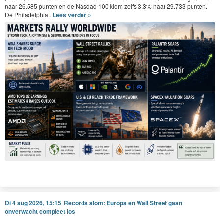
naar 26.585 punten en de Nasdaq 100 klom zelfs 3,3% naar 29.733 punten.
resultaten uit het verleden bieden geen garantie voor de toekomst. Deze informatie is
De Philadelphia...
Lees verder »
algemeen en geen persoonlijk beleggingsadvies. Handel alleen met geld dat u kunt
missen.
Di 4 aug 2026, 15:15
Records alom: Europa en Wall Street gaan
onverwacht compleet los