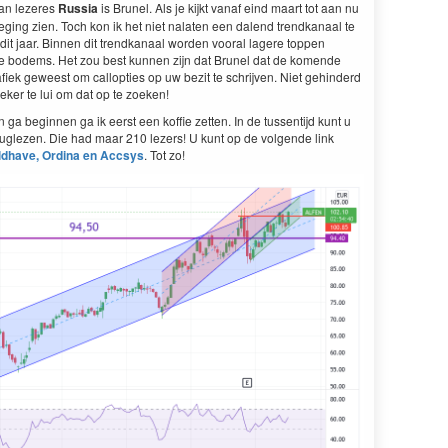
van lezeres
Russia
is Brunel. Als je kijkt vanaf eind maart tot aan nu
ing zien. Toch kon ik het niet nalaten een dalend trendkanaal te
dit jaar. Binnen dit trendkanaal worden vooral lagere toppen
re bodems. Het zou best kunnen zijn dat Brunel dat de komende
iek geweest om callopties op uw bezit te schrijven. Niet gehinderd
zeker te lui om dat op te zoeken!
ga beginnen ga ik eerst een koffie zetten. In de tussentijd kunt u
uglezen. Die had maar 210 lezers! U kunt op de volgende link
eldhave, Ordina en Accsys
. Tot zo!