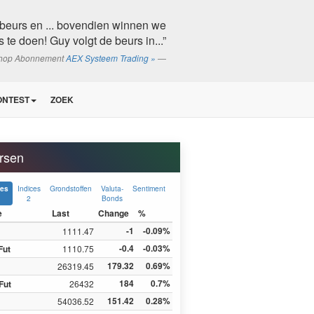
beurs en ... bovendien winnen we
s te doen! Guy volgt de beurs in...”
shop Abonnement
AEX Systeem Trading »
ONTEST
ZOEK
rsen
Indices
Grondstoffen
Valuta-
Sentiment
ces
2
Bonds
e
Last
Change
%
-1
-0.09%
1111.47
-0.4
-0.03%
Fut
1110.75
179.32
0.69%
26319.45
184
0.7%
Fut
26432
151.42
0.28%
54036.52