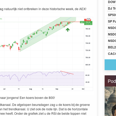
DOW 
DJ Tr
mag natuurlijk niet ontbreken in deze historische week, de AEX!
SP50
SP F
NSD
NSD
NSDQ
BEL2
CAC
Pod
, maar jongens! Een koers boven de 800!
ndkanaal. De afgelopen beursdagen zag u de koers bij de groene
n het trendkanaal. U ziet ook de rode lijn. Dat is de horizontale
e heeft. Onder de grafiek ziet u de RSI de beide toppen niet