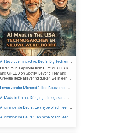
AI Revolutie: Impact op Beurs, Big Tech en
Nieuwe Wereldorde - BEYOND FEAR and
Lis­ten to this episode from
BEYOND
FEAR
GREED
and
GREED
on Spo­ti­fy. Beyond Fear and
Greed­In deze aflev­er­ing duiken we in een…
Leven zonder Microsoft? Hoe Bouwt men
aan een onafhankelijk digitaal Europa -
AI Made in China: Dreiging of megakans
BEYOND FEAR and GREED
voor beleggers? - BEYOND FEAR and
AI ontmoet de Beurs: Een hype of echt een
GREED
knaller DEEL 2 - BEYOND FEAR and
AI ontmoet de Beurs: Een hype of echt een
GREED
knaller DEEL 1 - BEYOND FEAR and
GREED