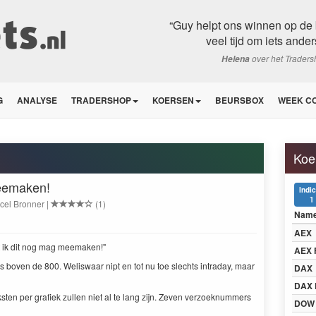
“Guy helpt ons winnen op de 
veel tijd om iets ander
over het Trader
Helena
G
ANALYSE
TRADERSHOP
KOERSEN
BEURSBOX
WEEK C
Koe
meemaken!
Indi
1
cel Bronner |
(1)
Nam
AEX
at ik dit nog mag meemaken!"
AEX 
rs boven de 800. Weliswaar nipt en tot nu toe slechts intraday, maar
DAX
DAX 
sten per grafiek zullen niet al te lang zijn. Zeven verzoeknummers
DOW