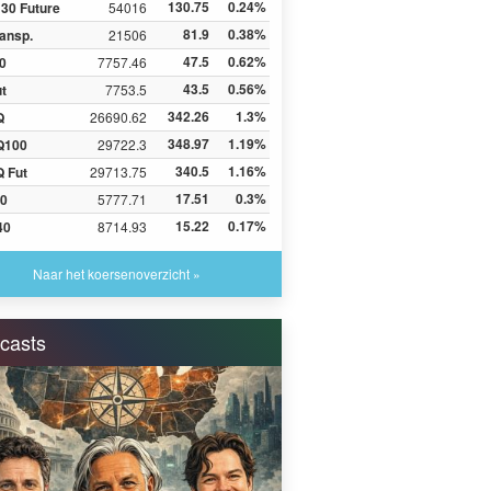
130.75
0.24%
30 Future
54016
81.9
0.38%
ansp.
21506
47.5
0.62%
0
7757.46
43.5
0.56%
ut
7753.5
342.26
1.3%
Q
26690.62
348.97
1.19%
Q100
29722.3
340.5
1.16%
 Fut
29713.75
17.51
0.3%
0
5777.71
15.22
0.17%
40
8714.93
Naar het koersenoverzicht »
casts