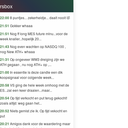
rsbox
22:00
8 puntjes... zekerheidje... daalt nooit 🤣
21:51
Gokker whaaa
21:51
Nog ff long MES future mlnu...voor de
week knaller...hopelijk 20...
21:43
Nog even wachten op NASDQ 100 ,
nog New ATH+ whaaa
21:31
Op ongeveer WW3 dreiging zijn we
ATH gegaan , nu nog ATH+ op ,...
21:00
In essentie is deze candle een dik
koopsignaal voor colgende week...
20:58
VS ging de hele week omhoog met de
ES...zal een keer draaien...maar...
20:54
Op tijd verkocht en put terug gekocht!
zoals altijd: weg gaan het...
20:52
Niets gemist zie ik. Op tijd vekocht en
put
20:21
Amigos dank voor de waardering maar