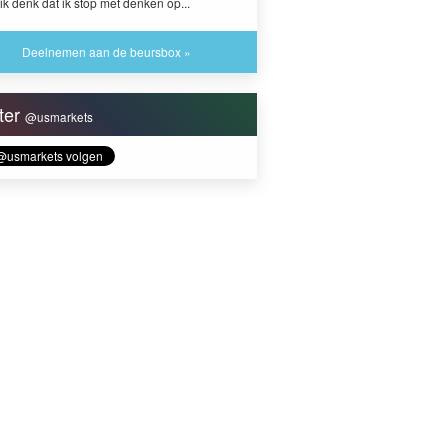
ik denk dat ik stop met denken op...
Deelnemen aan de beursbox »
tter
@usmarkets