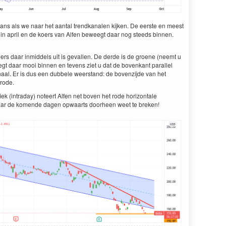
thans als we naar het aantal trendkanalen kijken. De eerste en meest
 in april en de koers van Alfen beweegt daar nog steeds binnen.
ers daar inmiddels uit is gevallen. De derde is de groene (neemt u
egt daar mooi binnen en tevens ziet u dat de bovenkant parallel
naal. Er is dus een dubbele weerstand: de bovenzijde van het
rode.
k (intraday) noteert Alfen net boven het rode horizontale
 daar de komende dagen opwaarts doorheen weet te breken!