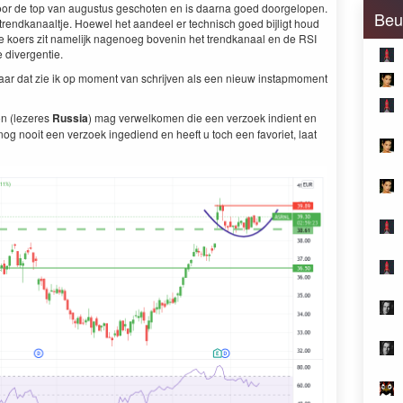
s door de top van augustus geschoten en is daarna goed doorgelopen.
Beu
rendkanaaltje. Hoewel het aandeel er technisch goed bijligt houd
De koers zit namelijk nagenoeg bovenin het trendkanaal en de RSI
 divergentie.
aar dat zie ik op moment van schrijven als een nieuw instapmoment
on (lezeres
Russia
) mag verwelkomen die een verzoek indient en
nog nooit een verzoek ingediend en heeft u toch een favoriet, laat