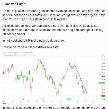
Stand van zaken:
De rode lijn over de top­pen geeft de trend van de laat­ste peri­ode aan. Maar er
speelt meer, zie de hor­i­zon­tale lijn. Deze laat­ste ligt over een top ergens in feb­
ru­ari
2020
en lijkt nu als ste­un gebruikt te worden.
Als dit dé bodem gaat wor­den dat zou het een mooie zijn. De keerzijde.…
mochten we er doorheen zakken dan hebben we nog een aardi­ge rit richt­ing
Zuiden tegemoet.
In het week­end kijk ik met u naar de daggrafiek.
Relx
op ver­zoek van lez­er
Mis­ter bluesky
:
In tegen­stelling tot Philips zien we Relx de afgelopen dagen duidelijk opv­eren.