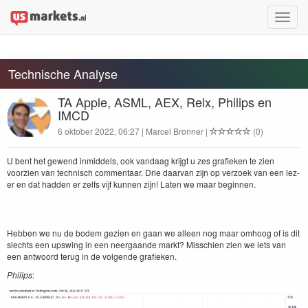
Toggle
naviga
Technische Analyse
TA Apple, ASML, AEX, Relx, Philips en
IMCD
6 oktober 2022, 06:27 | Marcel Bronner |
(0)
U bent het gewend inmid­dels, ook van­daag kri­jgt u zes grafieken te zien
voorzien van tech­nisch com­men­taar. Drie daar­van zijn op ver­zoek van een lez­
er en dat had­den er zelfs vijf kun­nen zijn! Lat­en we maar beginnen.
Hebben we nu de bodem gezien en gaan we alleen nog maar omhoog of is dit
slechts een upswing in een neer­gaande markt? Miss­chien zien we iets van
een antwo­ord terug in de vol­gende grafieken.
Philips
: