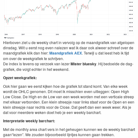
Hier­boven ziet u de week­ly chart in ver­volg op de maand­grafiek van afgelopen
dins­dag. Wilt u eerst nog even nalezen wat ik daar ook alweer schreef over de
maand­grafiek klik dan hier:
Maand­grafiek
AEX
. Ter­wi­jl u dat leest heb ik tijd
om over de week­grafiek te schri­jven.
De index is tevens op ver­zoek van lez­er
Mis­ter bluesky
. Hij bedoelde de dag­
grafiek, die vol­gt echter in het weekend.
Opzet week­grafiek:
Ook hier gaan we eerst kijken hoe de grafiek tot stand komt. Van elke week
wordt de
OHLC
genomen. Dit moet ik miss­chien even uit­leggen: Open High
Low Close. De High en de Low van een week wor­den met een ver­ti­cale streep
met elka­ar ver­bon­den. Een klein streep­je naar links staat voor de Open en een
klein streep­je naar rechts voor de Close. Dat geeft dan een week weer. Als je
dat voor meerdere weken doet heb je een week­ly barchart.
Inter­pre­tatie week­ly barchart:
Met de month­ly area chart vers in het geheugen kun­nen we de week­ly bar­chart
gaan​“lezen”. We zouden bijvoor­beeld lijn­t­jes kun­nen gaan trekken.