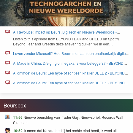
AI Revolutie: Impact op Beurs, Big Tech en Nieuwe Wereldorde -
BEYOND FEAR and GREED
Lis­ten to this episode from
BEYOND
FEAR
and
GREED
on Spo­ti­fy.
Beyond Fear and Greed­In deze aflev­er­ing duiken we in een…
Leven zonder Microsoft? Hoe Bouwt men aan een onafhankelijk digitaal
Europa - BEYOND FEAR and GREED
AI Made in China: Dreiging of megakans voor beleggers? - BEYOND
FEAR and GREED
AI ontmoet de Beurs: Een hype of echt een knaller DEEL 2 - BEYOND
FEAR and GREED
AI ontmoet de Beurs: Een hype of echt een knaller DEEL 1 - BEYOND
FEAR and GREED
Beursbox
11:56
Nieuwe beursblog van Trader Guy: Nieuwsbrief: Records Wall
Street en...
10:52
Ik meen dat Kazara het bij het rechte eind heeft, ik weet uit...