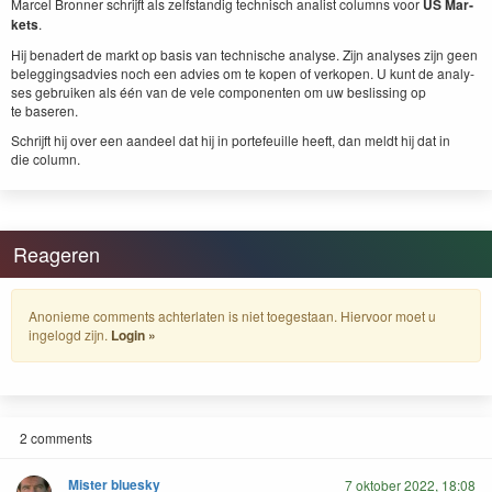
Mar­cel Bron­ner schri­jft als zelf­s­tandig tech­nisch anal­ist columns voor
US
Mar­
kets
.
Hij benadert de markt op basis van tech­nis­che analyse. Zijn analy­ses zijn geen
beleg­gingsad­vies noch een advies om te kopen of verkopen. U kunt de analy­
ses gebruiken als één van de vele com­po­nen­ten om uw besliss­ing op
te baseren.
Schri­jft hij over een aan­deel dat hij in porte­feuille heeft, dan meldt hij dat in
die column.
Reageren
Anonieme comments achterlaten is niet toegestaan. Hiervoor moet u
ingelogd zijn.
Login »
2 comments
Mister bluesky
7 oktober 2022, 18:08