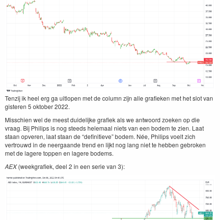
Ten­z­ij ik heel erg ga uit­lopen met de col­umn zijn alle grafieken met het slot van
gis­teren
5
okto­ber
2022
.
Miss­chien wel de meest duidelijke grafiek als we antwo­ord zoeken op die
vraag. Bij Philips is nog steeds hele­maal niets van een bodem te zien. Laat
staan opv­eren, laat staan de
“
defin­i­tieve” bodem. Née, Philips voelt zich
vertrouwd in de neer­gaande trend en lijkt nog lang niet te hebben gebro­ken
met de lagere top­pen en lagere bodems.
AEX
(week­grafiek, deel
2
in een serie van
3
):