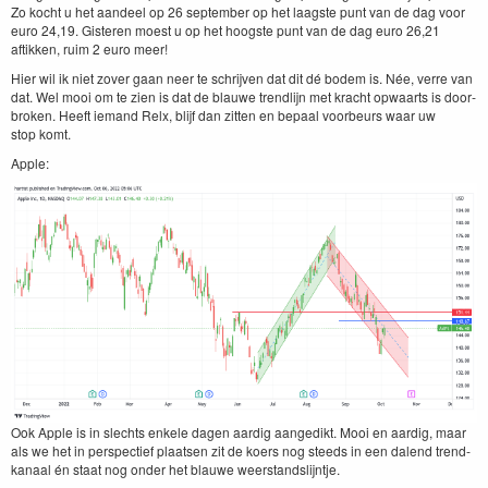
Zo kocht u het aan­deel op
26
sep­tem­ber op het laag­ste punt van de dag voor
euro
24
,
19
. Gis­teren moest u op het hoog­ste punt van de dag euro
26
,
21
aftikken, ruim
2
euro meer!
Hier wil ik niet zover gaan neer te schri­jven dat dit dé bodem is. Née, verre van
dat. Wel mooi om te zien is dat de blauwe trendli­jn met kracht opwaarts is door­
bro­ken. Heeft iemand Relx, bli­jf dan zit­ten en bepaal voor­beurs waar uw
stop komt.
Apple:
Ook Apple is in slechts enkele dagen aardig aangedikt. Mooi en aardig, maar
als we het in per­spec­tief plaat­sen zit de koers nog steeds in een dal­end trend­
kanaal én staat nog onder het blauwe weerstandslijntje.