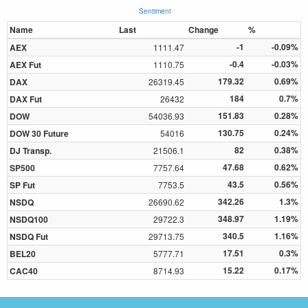
Sentiment
Name
Last
Change
%
-1
-0.09%
AEX
1111.47
-0.4
-0.03%
AEX Fut
1110.75
179.32
0.69%
DAX
26319.45
184
0.7%
DAX Fut
26432
151.83
0.28%
DOW
54036.93
130.75
0.24%
DOW 30 Future
54016
82
0.38%
DJ Transp.
21506.1
47.68
0.62%
SP500
7757.64
43.5
0.56%
SP Fut
7753.5
342.26
1.3%
NSDQ
26690.62
348.97
1.19%
NSDQ100
29722.3
340.5
1.16%
NSDQ Fut
29713.75
17.51
0.3%
BEL20
5777.71
15.22
0.17%
CAC40
8714.93