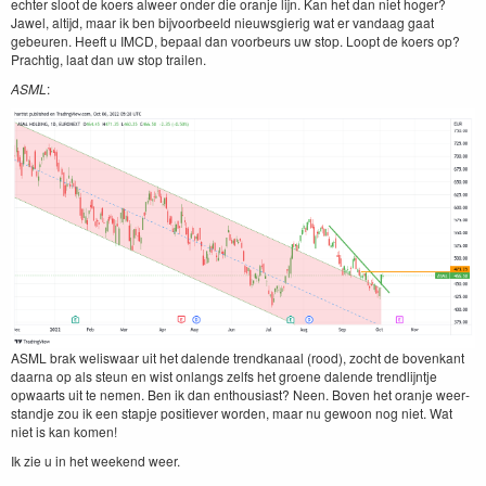
echter sloot de koers alweer onder die oran­je lijn. Kan het dan niet hoger?
Jawel, alti­jd, maar ik ben bijvoor­beeld nieuws­gierig wat er van­daag gaat
gebeuren. Heeft u
IMCD
, bepaal dan voor­beurs uw stop. Loopt de koers op?
Prachtig, laat dan uw stop trailen.
ASML
:
ASML
brak weliswaar uit het dal­ende trend­kanaal (rood), zocht de bovenkant
daar­na op als ste­un en wist onlangs zelfs het groene dal­ende trendli­jn­t­je
opwaarts uit te nemen. Ben ik dan ent­hou­si­ast? Neen. Boven het oran­je weer­
stand­je zou ik een stap­je posi­tiev­er wor­den, maar nu gewoon nog niet. Wat
niet is kan komen!
Ik zie u in het week­end weer.