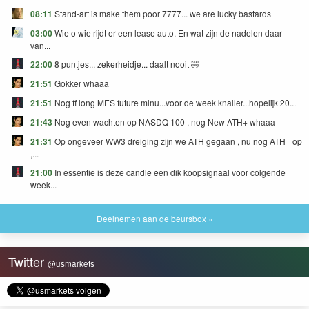
08:11
Stand-art is make them poor 7777... we are lucky bastards
03:00
Wie o wie rijdt er een lease auto. En wat zijn de nadelen daar
van...
22:00
8 puntjes... zekerheidje... daalt nooit 🤣
21:51
Gokker whaaa
21:51
Nog ff long MES future mlnu...voor de week knaller...hopelijk 20...
21:43
Nog even wachten op NASDQ 100 , nog New ATH+ whaaa
21:31
Op ongeveer WW3 dreiging zijn we ATH gegaan , nu nog ATH+ op
,...
21:00
In essentie is deze candle een dik koopsignaal voor colgende
week...
Deelnemen aan de beursbox »
Twitter
@usmarkets