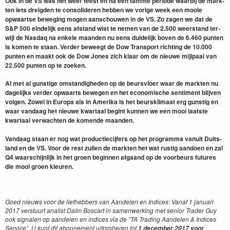
Ook in de
VS
was het weer feest en na een tamme peri­ode waar­bij de mark­
ten iets dreigden te con­solid­eren hebben we vorige week een mooie
opwaartse beweg­ing mogen aan­schouwen in de
VS
. Zo zagen we dat de
S
&
P
500
ein­delijk eens afs­tand wist te nemen van de
2
.
500
weer­stand ter­
wi­jl de Nas­daq na enkele maan­den nu eens duidelijk boven de
6
.
460
pun­ten
is komen te staan. Verder beweegt de Dow Trans­port richt­ing de
10
.
000
pun­ten en maakt ook de Dow Jones zich klaar om de nieuwe mijl­paal van
22
.
500
pun­ten op te zoeken.
Al met al gun­stige omstandighe­den op de beursvlo­er waar de mark­ten nu
dagelijks verder opwaarts bewe­gen en het economis­che sen­ti­ment bli­jven
vol­gen. Zow­el in Europa als in Ameri­ka is het beurskli­maat erg gun­stig en
waar van­daag het nieuwe kwartaal begint kun­nen we een mooi laat­ste
kwartaal verwacht­en de komende maan­den.
Van­daag staan er nog wat pro­duc­tieci­jfers op het pro­gram­ma vanu­it Duit­s­
land en de
VS
. Voor de rest zullen de mark­ten het wat rustig aan­doen en zal
Q
4
waarschi­jn­lijk in het groen begin­nen afgaand op de voor­beurs futures
die mooi groen kleuren.
Goed nieuws voor de liefheb­bers van Aan­de­len en Indices: Vanaf
1
jan­u­ari
2017
ver­stu­urt anal­ist Daïm Boscart in samen­werk­ing met senior Trad­er Guy
ook sig­nalen op aan­de­len en indices via de
”
TA
Trad­ing Aan­de­len
&
Indices
Ser­vice”. U kunt d
i
t abon­nement uit­proberen tot
1
decem­ber
2017
voor