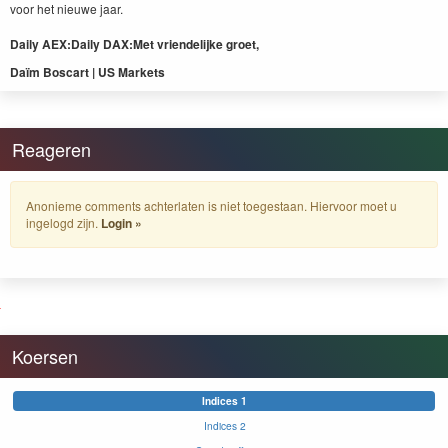
voor het nieuwe jaar.
Dai­ly
AEX
:
Dai­ly
DAX
:
Met vrien­delijke groet,
Daïm Boscart |
US
Markets
Reageren
Anonieme comments achterlaten is niet toegestaan. Hiervoor moet u
ingelogd zijn.
Login »
Koersen
Indices 1
Indices 2