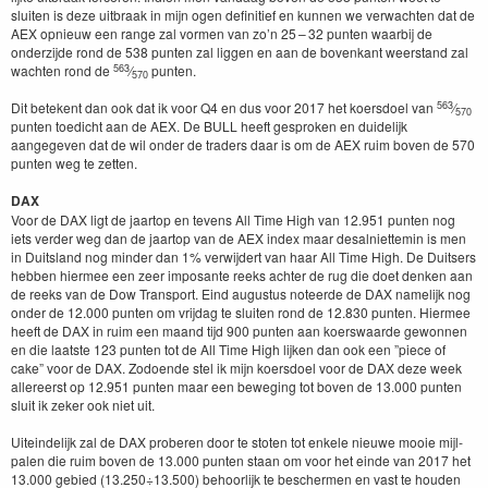
sluiten is deze uit­braak in mijn ogen defin­i­tief en kun­nen we verwacht­en dat de
AEX
opnieuw een range zal vor­men van zo’n
25
–
32
pun­ten waar­bij de
onderz­i­jde rond de
538
pun­ten zal liggen en aan de bovenkant weer­stand zal
563
wacht­en rond de
⁄
pun­ten.
570
563
Dit betekent dan ook dat ik voor
Q
4
en dus voor
2017
het koers­doel van
⁄
570
pun­ten toedicht aan de
AEX
. De
BULL
heeft gespro­ken en duidelijk
aangegeven dat de wil onder de traders daar is om de
AEX
ruim boven de
570
pun­ten weg te zetten.
DAX
Voor de
DAX
ligt de jaar­top en tevens All Time High van
12
.
951
pun­ten nog
iets verder weg dan de jaar­top van de
AEX
index maar desal­ni­et­temin is men
in Duit­s­land nog min­der dan
1
% ver­wi­jdert van haar All Time High. De Duit­sers
hebben hier­mee een zeer imposante reeks achter de rug die doet denken aan
de reeks van de Dow Trans­port. Eind augus­tus noteerde de
DAX
namelijk nog
onder de
12
.
000
pun­ten om vri­jdag te sluiten rond de
12
.
830
pun­ten. Hier­mee
heeft de
DAX
in ruim een maand tijd
900
pun­ten aan koer­swaarde gewon­nen
en die laat­ste
123
pun­ten tot de All Time High lijken dan ook een
”
piece of
cake” voor de
DAX
. Zodoende stel ik mijn koers­doel voor de
DAX
deze week
allereerst op
12
.
951
pun­ten maar een beweg­ing tot boven de
13
.
000
pun­ten
sluit ik zek­er ook niet uit.
Uitein­delijk zal de
DAX
proberen door te stoten tot enkele nieuwe mooie mijl­
palen die ruim boven de
13
.
000
pun­ten staan om voor het einde van
2017
het
13
.
000
gebied (
13
.
250
÷
13
.
500
) behoor­lijk te bescher­men en vast te houden