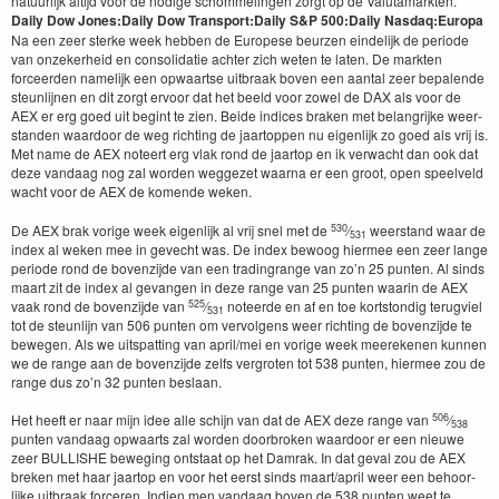
natu­urlijk alti­jd voor de nodi­ge schom­melin­gen zorgt op de Valutamarkten.
Dai­ly Dow Jones:
Dai­ly Dow Trans­port:
Dai­ly S
&
P
500
:
Dai­ly Nas­daq:
Europa
Na een zeer sterke week hebben de Europese beurzen ein­delijk de peri­ode
van onzek­er­heid en con­sol­i­datie achter zich weten te lat­en. De mark­ten
forceer­den namelijk een opwaartse uit­braak boven een aan­tal zeer bepal­ende
ste­un­li­j­nen en dit zorgt ervoor dat het beeld voor zow­el de
DAX
als voor de
AEX
er erg goed uit begint te zien. Bei­de indices brak­en met belan­grijke weer­
standen waar­door de weg richt­ing de jaar­top­pen nu eigen­lijk zo goed als vrij is.
Met name de
AEX
noteert erg vlak rond de jaar­top en ik verwacht dan ook dat
deze van­daag nog zal wor­den weggezet waar­na er een groot, open speelveld
wacht voor de
AEX
de komende weken.
530
De
AEX
brak vorige week eigen­lijk al vrij snel met de
⁄
weer­stand waar de
531
index al weken mee in gevecht was. De index bewoog hier­mee een zeer lange
peri­ode rond de boven­z­i­jde van een trad­in­grange van zo’n
25
pun­ten. Al sinds
maart zit de index al gevan­gen in deze range van
25
pun­ten waarin de
AEX
525
vaak rond de boven­z­i­jde van
⁄
noteerde en af en toe kort­stondig terugviel
531
tot de ste­un­li­jn van
506
pun­ten om ver­vol­gens weer richt­ing de boven­z­i­jde te
bewe­gen. Als we uitspat­ting van april/​mei en vorige week meereke­nen kun­nen
we de range aan de boven­z­i­jde zelfs ver­groten tot
538
pun­ten, hier­mee zou de
range dus zo’n
32
pun­ten beslaan.
506
Het heeft er naar mijn idee alle schi­jn van dat de
AEX
deze range van
⁄
538
pun­ten van­daag opwaarts zal wor­den door­bro­ken waar­door er een nieuwe
zeer
BULL­ISHE
beweg­ing ontstaat op het Dam­rak. In dat geval zou de
AEX
breken met haar jaar­top en voor het eerst sinds maart/​april weer een behoor­
lijke uit­braak forceren. Indi­en men van­daag boven de
538
pun­ten weet te