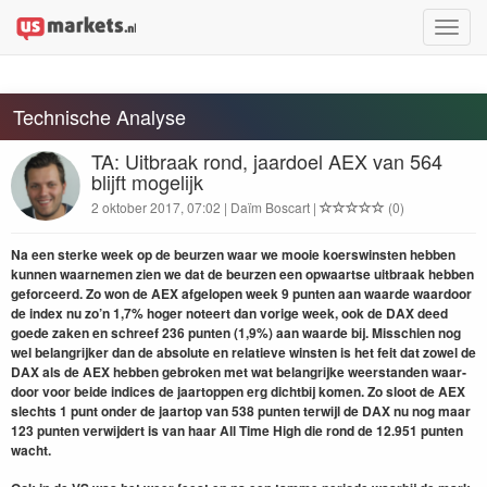
Toggle
naviga
Technische Analyse
TA: Uitbraak rond, jaardoel AEX van 564
blijft mogelijk
2 oktober 2017, 07:02 | Daïm Boscart |
(0)
Na een sterke week op de beurzen waar we mooie koer­swin­sten hebben
kun­nen waarne­men zien we dat de beurzen een opwaartse uit­braak hebben
geforceerd. Zo won de
AEX
afgelopen week
9
pun­ten aan waarde waar­door
de index nu zo’n
1
,
7
% hoger noteert dan vorige week, ook de
DAX
deed
goede zak­en en schreef
236
pun­ten (
1
,
9
%) aan waarde bij. Miss­chien nog
wel belan­grijk­er dan de absolute en relatieve win­sten is het feit dat zow­el de
DAX
als de
AEX
hebben gebro­ken met wat belan­grijke weer­standen waar­
door voor bei­de indices de jaar­top­pen erg dicht­bij komen. Zo sloot de
AEX
slechts
1
punt onder de jaar­top van
538
pun­ten ter­wi­jl de
DAX
nu nog maar
123
pun­ten ver­wi­jdert is van haar All Time High die rond de
12
.
951
pun­ten
wacht.