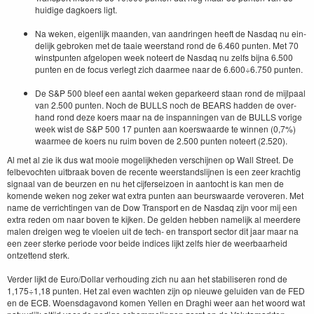
huidi­ge dagko­ers ligt.
Na weken, eigen­lijk maan­den, van aan­drin­gen heeft de Nas­daq nu ein­
delijk gebro­ken met de taaie weer­stand rond de
6
.
460
pun­ten. Met
70
win­st­pun­ten afgelopen week noteert de Nas­daq nu zelfs bij­na
6
.
500
pun­ten en de focus ver­legt zich daarmee naar de
6
.
600
÷
6
.
750
punten.
De S
&
P
500
bleef een aan­tal weken gepar­keerd staan rond de mijl­paal
van
2
.
500
pun­ten. Noch de
BULLS
noch de
BEARS
had­den de over­
hand rond deze koers maar na de inspan­nin­gen van de
BULLS
vorige
week wist de S
&
P
500
17
pun­ten aan koer­swaarde te win­nen (
0
,
7
%)
waarmee de koers nu ruim boven de
2
.
500
pun­ten noteert (
2
.
520
).
Al met al zie ik dus wat mooie mogelijkhe­den ver­schi­j­nen op Wall Street. De
fel­be­vocht­en uit­braak boven de recente weer­stand­sli­j­nen is een zeer krachtig
sig­naal van de beurzen en nu het cijfer­seizoen in aan­tocht is kan men de
komende weken nog zek­er wat extra pun­ten aan beur­swaarde verov­eren. Met
name de ver­richtin­gen van de Dow Trans­port en de Nas­daq zijn voor mij een
extra reden om naar boven te kijken. De gelden hebben namelijk al meerdere
malen dreigen weg te vloeien uit de tech- en trans­port sec­tor dit jaar maar na
een zeer sterke peri­ode voor bei­de indices lijkt zelfs hier de weer­baarheid
ontzettend sterk.
Verder lijkt de Euro/​Dollar ver­houd­ing zich nu aan het sta­bilis­eren rond de
1
,
175
÷
1
,
18
pun­ten. Het zal even wacht­en zijn op nieuwe gelu­iden van de
FED
en de
ECB
. Woens­da­gavond komen Yellen en Draghi weer aan het woord wat