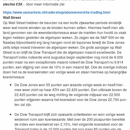
,-. Voor meer infor­matie zie:
slechts €
39
https://​www​.usmar​kets​.nl/​t​r​a​d​e​r​s​h​o​p​/​a​b​o​n​n​e​m​e​n​t​/​t​a​-​t​r​a​d​i​n​g​.html
Wall Street
Op Wall Street hebben de beurzen na een korte zijwaartse peri­ode ein­delijk
weer wat mooie win­sten op de bro­den kun­nen zetten. Hier­mee heeft men afs­
tand genomen van de weer­stand­sniveaus waar de mark­ten hun hoofd zo vaak
tegen hebben gestoten de afgelopen weken. Zo zagen we de S
&
P
500
en de
Nas­daq bijvoor­beeld erg lang hangen rond de top­zones ter­wi­jl de Dow Jones
zelfs iet­sje moest inlev­eren de afgelopen weken. De grote aan­jager op Wall
Street is en bli­jft de Dow Trans­port die de afgelopen maand excelleerde. De
Trans­port index noteerde eind augus­tus begin sep­tem­ber nog rond de
9
.
000
pun­ten maar na een excep­tionele maand noteert de Dow Trans­port nu
9
.
914
pun­ten, een sti­jging van over de
10
% in een maand tijd. Ook de overige indices
doen het na de koer­swin­sten van vorige week en staan hier­mee op belan­grijke
koersniveaus:
De Dow Jones won
55
pun­ten aan waarde vorige week en heeft hier­
mee weer zicht op haar
ATH
van
22
.
420
pun­ten. Een uit­braak boven de
22
.
420
pun­ten zal de weg richt­ing de vol­gende mijl­paal van
22
.
500
pun­ten vri­jgeven waar­na het koers­doel voor de Dow Jones
22
.
750
pun­
ten zal zijn.
De Dow Trans­port bli­jft zich opwaarts ontwikke­len en won vorige week
wederom ruim aan koer­swaarde. Met over de
200
plus­pun­ten bereik­te
de index een koer­swinst van
2
,
15
%. Het vol­gende koers­doel voor de
Trans­port index is de
10
.
000
pun­ten dat nog maar
85
pun­ten van de