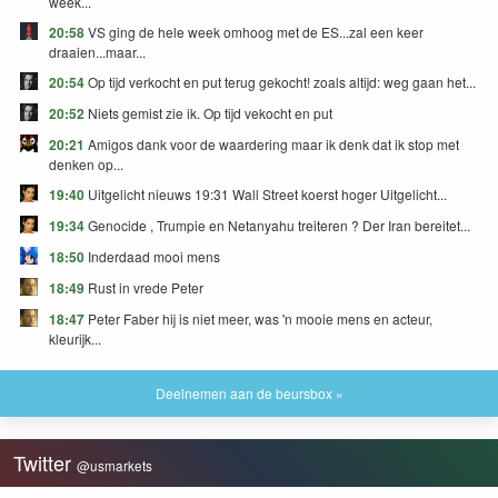
week...
20:58
VS ging de hele week omhoog met de ES...zal een keer
draaien...maar...
20:54
Op tijd verkocht en put terug gekocht! zoals altijd: weg gaan het...
20:52
Niets gemist zie ik. Op tijd vekocht en put
20:21
Amigos dank voor de waardering maar ik denk dat ik stop met
denken op...
19:40
Uitgelicht nieuws 19:31 Wall Street koerst hoger Uitgelicht...
19:34
Genocide , Trumpie en Netanyahu treiteren ? Der Iran bereitet...
18:50
Inderdaad mooi mens
18:49
Rust in vrede Peter
18:47
Peter Faber hij is niet meer, was 'n mooie mens en acteur,
kleurijk...
Deelnemen aan de beursbox »
Twitter
@usmarkets