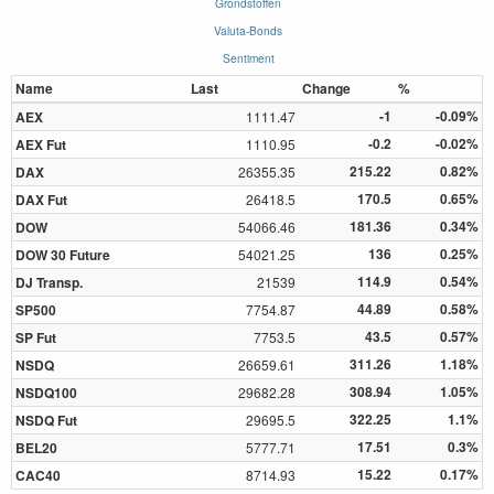
Grondstoffen
Valuta-Bonds
Sentiment
Name
Last
Change
%
-1
-0.09%
AEX
1111.47
-0.2
-0.02%
AEX Fut
1110.95
215.22
0.82%
DAX
26355.35
170.5
0.65%
DAX Fut
26418.5
181.36
0.34%
DOW
54066.46
136
0.25%
DOW 30 Future
54021.25
114.9
0.54%
DJ Transp.
21539
44.89
0.58%
SP500
7754.87
43.5
0.57%
SP Fut
7753.5
311.26
1.18%
NSDQ
26659.61
308.94
1.05%
NSDQ100
29682.28
322.25
1.1%
NSDQ Fut
29695.5
17.51
0.3%
BEL20
5777.71
15.22
0.17%
CAC40
8714.93