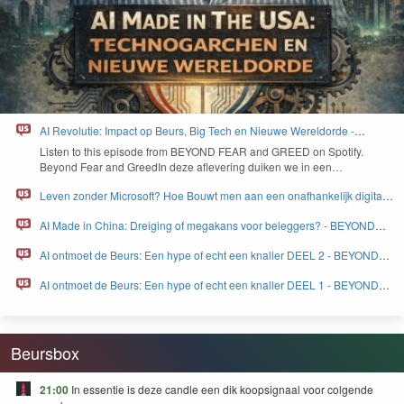
AI Revolutie: Impact op Beurs, Big Tech en Nieuwe Wereldorde -
BEYOND FEAR and GREED
Lis­ten to this episode from
BEYOND
FEAR
and
GREED
on Spo­ti­fy.
Beyond Fear and Greed­In deze aflev­er­ing duiken we in een…
Leven zonder Microsoft? Hoe Bouwt men aan een onafhankelijk digitaal
Europa - BEYOND FEAR and GREED
AI Made in China: Dreiging of megakans voor beleggers? - BEYOND
FEAR and GREED
AI ontmoet de Beurs: Een hype of echt een knaller DEEL 2 - BEYOND
FEAR and GREED
AI ontmoet de Beurs: Een hype of echt een knaller DEEL 1 - BEYOND
FEAR and GREED
Beursbox
21:00
In essentie is deze candle een dik koopsignaal voor colgende