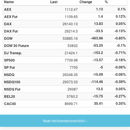
Name
Last
Change
%
1.13
0.1%
AEX
1112.47
1.4
0.12%
AEX Fut
1109.65
13.83
0.05%
DAX
26140.13
-33.5
-0.13%
DAX Fut
26214.5
-463.96
-0.85%
DOW
53885.16
-53.25
-0.1%
DOW 30 Future
53832
-153.2
-0.71%
DJ Transp.
21424.1
-13.57
-0.18%
SP500
7709.98
-5
-0.06%
SP Fut
7705
-15.09
-0.06%
NSDQ
26348.35
-114.46
-0.39%
NSDQ100
29373.33
13.5
0.05%
NSDQ Fut
29387
-15.75
-0.27%
BEL20
5760.2
30.41
0.35%
CAC40
8699.71
Naar het koersenoverzicht »