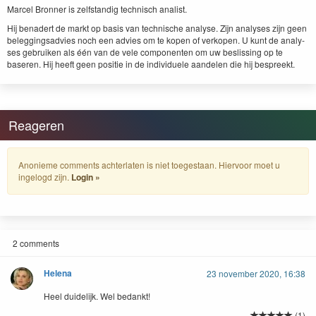
Mar­cel Bron­ner is zelf­s­tandig tech­nisch analist.
Hij benadert de markt op basis van tech­nis­che analyse. Zijn analy­ses zijn geen
beleg­gingsad­vies noch een advies om te kopen of verkopen. U kunt de analy­
ses gebruiken als één van de vele com­po­nen­ten om uw besliss­ing op te
baseren. Hij heeft geen posi­tie in de indi­vidu­ele aan­de­len die hij bespreekt.
Reageren
Anonieme comments achterlaten is niet toegestaan. Hiervoor moet u
ingelogd zijn.
Login »
2 comments
Helena
23 november 2020, 16:38
Heel duidelijk. Wel bedankt!
(1)