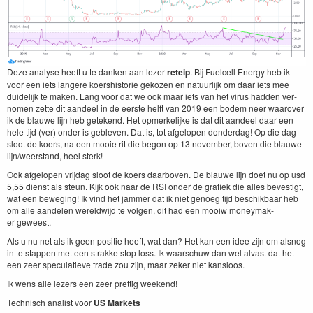
Deze analyse heeft u te danken aan lez­er
reteip
. Bij Fuel­cell Ener­gy heb ik
voor een iets lan­gere koer­shis­to­rie gekozen en natu­urlijk om daar iets mee
duidelijk te mak­en. Lang voor dat we ook maar iets van het virus had­den ver­
nomen zette dit aan­deel in de eerste helft van
2019
een bodem neer waarover
ik de blauwe lijn heb getek­end. Het opmerke­lijke is dat dit aan­deel daar een
hele tijd (ver) onder is gebleven. Dat is, tot afgelopen don­derdag! Op die dag
sloot de koers, na een mooie rit die begon op
13
novem­ber, boven die blauwe
lijn/​weer­stand, heel sterk!
Ook afgelopen vri­jdag sloot de koers daar­boven. De blauwe lijn doet nu op usd
5
,
55
dienst als ste­un. Kijk ook naar de
RSI
onder de grafiek die alles beves­tigt,
wat een beweg­ing! Ik vind het jam­mer dat ik niet genoeg tijd beschik­baar heb
om alle aan­de­len wereld­wi­jd te vol­gen, dit had een mooiw mon­ey­mak­
er geweest.
Als u nu net als ik geen posi­tie heeft, wat dan? Het kan een idee zijn om alsnog
in te stap­pen met een strakke stop loss. Ik waarschuw dan wel alvast dat het
een zeer spec­u­latieve trade zou zijn, maar zek­er niet kansloos.
Ik wens alle lez­ers een zeer pret­tig weekend!
Tech­nisch anal­ist voor
US
Mar­kets