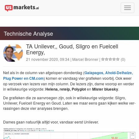
Toggle
naviga
Technische Analyse
TA Unilever,, Goud, Sligro en Fuelcell
Energy,
21 november 2020, 09:34 | Marcel Bronner |
(0)
Net als in de col­umn van afgelopen don­derdag (
Gala­pa­gos, Ahold-Del­haize,
Plug Pow­er en
CM​
.com
) komen er van­daag vier grafieken voor­bij. Ook weer
op ver­zoek van lez­ers van mijn col­umn. De lez­ers zijn, dame voorop en verder
in willekeurige vol­go­rde:
Hele­na, reteip, Poly­glot
en
Mis­ter bluesky
.
De grafieken die ze aan­vroe­gen zijn, ook in willekeurige vol­go­rde: Sli­gro,
Unilever, Fuel­cell Ener­gy en Goud. Lat­en we maar eens gaan kijken welke ver­
rassin­gen deze vier analy­ses brengen.
Dames gaan natu­urlijk alti­jd voor, van­daar eerst Unilever.