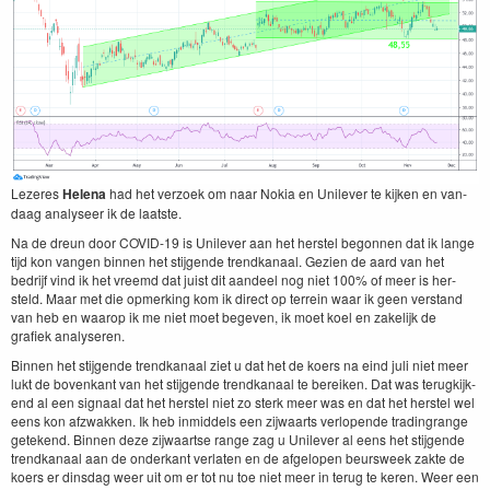
Lez­eres
Hele­na
had het ver­zoek om naar Nokia en Unilever te kijken en van­
daag analy­seer ik de laatste.
Na de dre­un door
COVID-
19
is Unilever aan het her­s­tel begonnen dat ik lange
tijd kon van­gen bin­nen het sti­j­gende trend­kanaal. Gezien de aard van het
bedri­jf vind ik het vreemd dat juist dit aan­deel nog niet
100
% of meer is her­
steld. Maar met die opmerk­ing kom ik direct op ter­rein waar ik geen ver­stand
van heb en waarop ik me niet moet begeven, ik moet koel en zake­lijk de
grafiek analyseren.
Bin­nen het sti­j­gende trend­kanaal ziet u dat het de koers na eind juli niet meer
lukt de bovenkant van het sti­j­gende trend­kanaal te bereiken. Dat was terugk­ijk­
end al een sig­naal dat het her­s­tel niet zo sterk meer was en dat het her­s­tel wel
eens kon afzwakken. Ik heb inmid­dels een zijwaarts ver­lopende trad­in­grange
getek­end. Bin­nen deze zijwaartse range zag u Unilever al eens het sti­j­gende
trend­kanaal aan de onderkant ver­lat­en en de afgelopen beur­sweek zak­te de
koers er dins­dag weer uit om er tot nu toe niet meer in terug te keren. Weer een