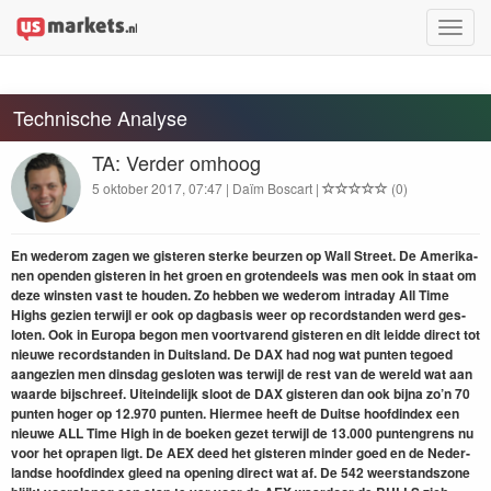
Toggle
naviga
Technische Analyse
TA: Verder omhoog
5 oktober 2017, 07:47 | Daïm Boscart |
(0)
En wederom zagen we gis­teren sterke beurzen op Wall Street. De Amerika­
nen open­den gis­teren in het groen en gro­ten­deels was men ook in staat om
deze win­sten vast te houden. Zo hebben we wederom intra­day All Time
Highs gezien ter­wi­jl er ook op dag­ba­sis weer op record­standen werd ges­
loten. Ook in Europa begon men voort­varend gis­teren en dit lei­d­de direct tot
nieuwe record­standen in Duit­s­land. De
DAX
had nog wat pun­ten tegoed
aangezien men dins­dag ges­loten was ter­wi­jl de rest van de wereld wat aan
waarde bijschreef. Uitein­delijk sloot de
DAX
gis­teren dan ook bij­na zo’n
70
pun­ten hoger op
12
.
970
pun­ten. Hier­mee heeft de Duitse hoofdin­dex een
nieuwe
ALL
Time High in de boeken gezet ter­wi­jl de
13
.
000
pun­ten­grens nu
voor het oprapen ligt. De
AEX
deed het gis­teren min­der goed en de Ned­er­
landse hoofdin­dex gleed na open­ing direct wat af. De
542
weer­stand­szone