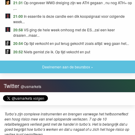
21:31
Op ongeveer WW3 dreiging zijn we ATH gegaan , nu nog ATH+ op
,...
21:00
In essentie is deze candle een dik koopsignaal voor colgende
week...
20:58
VS ging de hele week omhoog met de ES...zal een keer
draaien...maar...
20:54
Op tijd verkocht en put terug gekocht! zoals altijd: weg gaan het...
20:52
Niets gemist zie ik. Op tijd vekocht en put
Deelnemen aan de beursbox »
Twitter
@usmarkets
Turbo’s zijn complexe instrumenten en brengen vanwege het hefboomeffect
een hoog risico mee van snel oplopende verliezen. 7 op de 10
retailbeleggers verliest geld met de handel in turbo’s. Het is belangrijk dat u
goed begrijpt hoe turbo’s werken en dat u nagaat of u zich het hoge risico op
verlies kunt permitteren.