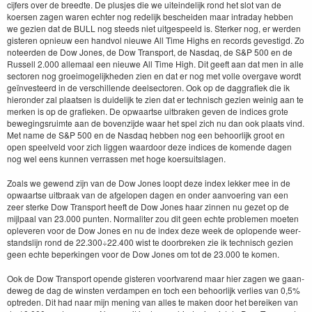
cijfers over de breedte. De plus­jes die we uitein­delijk rond het slot van de
koersen zagen waren echter nog redelijk beschei­den maar intra­day hebben
we gezien dat de
BULL
nog steeds niet uit­ge­speeld is. Sterk­er nog, er wer­den
gis­teren opnieuw een hand­vol nieuwe All Time Highs en records geves­tigd. Zo
noteer­den de Dow Jones, de Dow Trans­port, de Nas­daq, de S
&
P
500
en de
Rus­sell
2
.
000
alle­maal een nieuwe All Time High. Dit geeft aan dat men in alle
sec­toren nog groeimo­gelijkhe­den zien en dat er nog met volle over­gave wordt
geïn­vesteerd in de ver­schil­lende deel­sec­toren. Ook op de dag­grafiek die ik
hieron­der zal plaat­sen is duidelijk te zien dat er tech­nisch gezien weinig aan te
merken is op de grafieken. De opwaartse uit­brak­en geven de indices grote
beweg­ingsruimte aan de boven­z­i­jde waar het spel zich nu dan ook plaats vind.
Met name de S
&
P
500
en de Nas­daq hebben nog een behoor­lijk groot en
open speelveld voor zich liggen waar­door deze indices de komende dagen
nog wel eens kun­nen ver­rassen met hoge koer­suit­sla­gen.
Zoals we gewend zijn van de Dow Jones loopt deze index lekker mee in de
opwaartse uit­braak van de afgelopen dagen en onder aan­vo­er­ing van een
zeer sterke Dow Trans­port heeft de Dow Jones haar zin­nen nu gezet op de
mijl­paal van
23
.
000
pun­ten. Nor­maliter zou dit geen echte prob­le­men moeten
oplev­eren voor de Dow Jones en nu de index deze week de oplopende weer­
stand­sli­jn rond de
22
.
300
÷
22
.
400
wist te door­breken zie ik tech­nisch gezien
geen echte beperkin­gen voor de Dow Jones om tot de
23
.
000
te komen.
Ook de Dow Trans­port opende gis­teren voort­varend maar hier zagen we gaan­
deweg de dag de win­sten ver­damp­en en toch een behoor­lijk ver­lies van
0
,
5
%
optre­den. Dit had naar mijn mening van alles te mak­en door het bereiken van