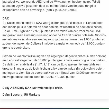
563
jaars­doel wat we voor de
AEX
rond de
⁄
pun­ten hebben gezet. Tot dit
570
koers­doel zijn we gekomen door de band­breedte van de oude range te
extrapol­eren aan de boven­z­i­jde. (
538
+ (
538
÷
531
−
506
))
DAX
De Duitse hoofdin­dex de
DAX
was gis­teren dus de uit­blink­er in Europa door
een mooie plus te noteren en door een nieuw record in de boeken te zetten.
De All Time High van
12
.
976
pun­ten is een teken van een zeer sterke
DAX
aangezien men eind augus­tus nog onder de
12
.
000
pun­ten noteerde. Sinds­di­
en hebben we nu dus een koerssprong gezien van meer dan
1
.
000
pun­ten en
zodoende mak­en de Duit­sers inmid­dels aanstal­ten om ook de
13
.
000
pun­ten­
grens te door­breken.
Gezien de koer­son­twik­kel­ing van de afgelopen dagen verwacht ik dan ook dat
men erin zal sla­gen om de
13
.
000
pun­ten­grens deze week nog te door­breken.
De dal­ing en sta­bil­isatie (
1
,
17
÷
1
,
18
) van de Euro spe­len hier enerz­i­jds een
grote rol in maar op de tech­nis­che grafiek van de index zijn ook weinig belem­
merin­gen te zien. Na de door­braak van de mijl­paal van
13
.
000
pun­ten wacht
het vol­gende koers­doel rond de
13
.
250
÷
13
.
300
punten.
Dai­ly
AEX
:
Dai­ly
DAX
:
Met vrien­delijke groet,
Daïm Boscart |
US
Markets