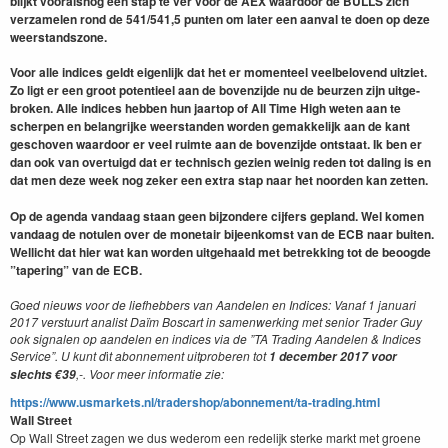
blijkt vooral­snog een stap te ver voor de
AEX
waar­door de
BULLS
zich
verza­me­len rond de
541
/
541
,
5
pun­ten om lat­er een aan­val te doen op deze
weer­stand­szone.
Voor alle indices geldt eigen­lijk dat het er momenteel veel­belovend uitzi­et.
Zo ligt er een groot poten­tieel aan de boven­z­i­jde nu de beurzen zijn uit­ge­
bro­ken. Alle indices hebben hun jaar­top of All Time High weten aan te
scher­pen en belan­grijke weer­standen wor­den gemakke­lijk aan de kant
geschoven waar­door er veel ruimte aan de boven­z­i­jde ontstaat. Ik ben er
dan ook van over­tu­igd dat er tech­nisch gezien weinig reden tot dal­ing is en
dat men deze week nog zek­er een extra stap naar het noor­den kan zetten.
Op de agen­da van­daag staan geen bij­zon­dere cijfers gep­land. Wel komen
van­daag de notulen over de mon­e­tair bijeenkomst van de
ECB
naar buiten.
Wellicht dat hier wat kan wor­den uit­ge­haald met betrekking tot de beoogde
”
taper­ing” van de
ECB
.
Goed nieuws voor de liefheb­bers van Aan­de­len en Indices: Vanaf
1
jan­u­ari
2017
ver­stu­urt anal­ist Daïm Boscart in samen­werk­ing met senior Trad­er Guy
ook sig­nalen op aan­de­len en indices via de
”
TA
Trad­ing Aan­de­len
&
Indices
Ser­vice”. U kunt d
i
t abon­nement uit­proberen tot
1
decem­ber
2017
voor
,-. Voor meer infor­matie zie:
slechts €
39
https://​www​.usmar​kets​.nl/​t​r​a​d​e​r​s​h​o​p​/​a​b​o​n​n​e​m​e​n​t​/​t​a​-​t​r​a​d​i​n​g​.html
Wall Street
Op Wall Street zagen we dus wederom een redelijk sterke markt met groene