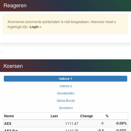
Reageren
Anonieme comments achterlaten is niet toegestaan. Hiervoor moet u
ingelogd zijn.
Login »
Koersen
Indices 1
Indices 2
Grondstoffen
Valuta-Bonds
Sentiment
Name
Last
Change
%
-1
-0.09%
AEX
1111.47
-0.4
-0.03%
AEX Fut
1110.75