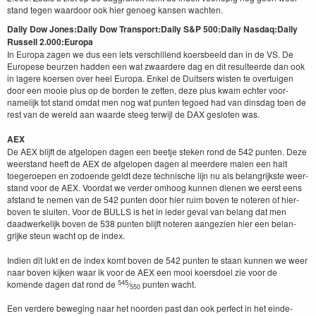
stand tegen waar­door ook hier genoeg kansen wachten.
Dai­ly Dow Jones:
Dai­ly Dow Trans­port:
Dai­ly S
&
P
500
:
Dai­ly Nas­daq:
Dai­ly
Rus­sell
2
.
000
:
Europa
In Europa zagen we dus een iets ver­schil­lend koers­beeld dan in de
VS
. De
Europese beurzen had­den een wat zwaardere dag en dit resul­teerde dan ook
in lagere koersen over heel Europa. Enkel de Duit­sers wis­ten te over­tu­igen
door een mooie plus op de bor­den te zetten, deze plus kwam echter voor­
namelijk tot stand omdat men nog wat pun­ten tegoed had van dins­dag toen de
rest van de wereld aan waarde steeg ter­wi­jl de
DAX
ges­loten was.
AEX
De
AEX
bli­jft de afgelopen dagen een beet­je steken rond de
542
pun­ten. Deze
weer­stand heeft de
AEX
de afgelopen dagen al meerdere malen een halt
toegeroepen en zodoende geldt deze tech­nis­che lijn nu als belan­grijk­ste weer­
stand voor de
AEX
. Voor­dat we verder omhoog kun­nen dienen we eerst eens
afs­tand te nemen van de
542
pun­ten door hier ruim boven te noteren of hier­
boven te sluiten. Voor de
BULLS
is het in ieder geval van belang dat men
daad­w­erke­lijk boven de
538
pun­ten bli­jft noteren aangezien hier een belan­
grijke ste­un wacht op de index.
Indi­en dit lukt en de index komt boven de
542
pun­ten te staan kun­nen we weer
naar boven kijken waar ik voor de
AEX
een mooi koers­doel zie voor de
545
komende dagen dat rond de
⁄
pun­ten wacht.
550
Een verdere beweg­ing naar het noor­den past dan ook per­fect in het ein­de­