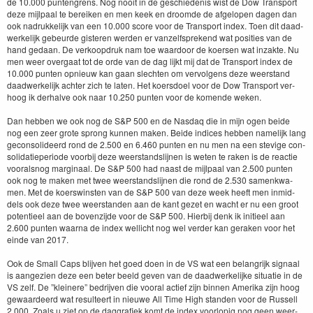
de
10
.
000
pun­ten­grens. Nog nooit in de geschiede­nis wist de Dow Trans­port
deze mijl­paal te bereiken en men keek en droomde de afgelopen dagen dan
ook nadrukke­lijk van een
10
.
000
score voor de Trans­port index. Toen dit daad­
w­erke­lijk gebeurde gis­teren wer­den er vanzelf­sprek­end wat posi­ties van de
hand gedaan. De verkoop­druk nam toe waar­door de koersen wat inza­k­te. Nu
men weer over­gaat tot de orde van de dag lijkt mij dat de Trans­port index de
10
.
000
pun­ten opnieuw kan gaan slecht­en om ver­vol­gens deze weer­stand
daad­w­erke­lijk achter zich te lat­en. Het koers­doel voor de Dow Trans­port ver­
hoog ik der­halve ook naar
10
.
250
pun­ten voor de komende weken.
Dan hebben we ook nog de S
&
P
500
en de Nas­daq die in mijn ogen bei­de
nog een zeer grote sprong kun­nen mak­en. Bei­de indices hebben namelijk lang
gecon­solideerd rond de
2
.
500
en
6
.
460
pun­ten en nu men na een ste­vige con­
sol­i­datiepe­ri­ode voor­bij deze weer­stand­sli­j­nen is weten te rak­en is de reac­tie
vooral­snog mar­gin­aal. De S
&
P
500
had naast de mijl­paal van
2
.
500
pun­ten
ook nog te mak­en met twee weer­stand­sli­j­nen die rond de
2
.
530
samenkwa­
men. Met de koer­swin­sten van de S
&
P
500
van deze week heeft men inmid­
dels ook deze twee weer­standen aan de kant gezet en wacht er nu een groot
poten­tieel aan de boven­z­i­jde voor de S
&
P
500
. Hier­bij denk ik ini­tieel aan
2
.
600
pun­ten waar­na de index wellicht nog wel verder kan ger­ak­en voor het
einde van
2017
.
Ook de Small Caps bli­jven het goed doen in de
VS
wat een belan­grijk sig­naal
is aangezien deze een beter beeld geven van de daad­w­erke­lijke sit­u­atie in de
VS
zelf. De
”
kleinere” bedri­jven die vooral actief zijn bin­nen Ameri­ka zijn hoog
gewaardeerd wat resul­teert in nieuwe All Time High standen voor de Rus­sell
2
.
000
. Zoals u ziet op de dag­grafiek komt de index voor­lop­ig nog geen weer­