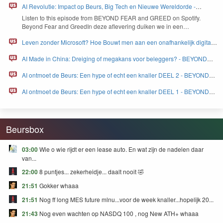
AI Revolutie: Impact op Beurs, Big Tech en Nieuwe Wereldorde -
BEYOND FEAR and GREED
Lis­ten to this episode from
BEYOND
FEAR
and
GREED
on Spo­ti­fy.
Beyond Fear and Greed­In deze aflev­er­ing duiken we in een…
Leven zonder Microsoft? Hoe Bouwt men aan een onafhankelijk digitaal
Europa - BEYOND FEAR and GREED
AI Made in China: Dreiging of megakans voor beleggers? - BEYOND
FEAR and GREED
AI ontmoet de Beurs: Een hype of echt een knaller DEEL 2 - BEYOND
FEAR and GREED
AI ontmoet de Beurs: Een hype of echt een knaller DEEL 1 - BEYOND
FEAR and GREED
Beursbox
03:00
Wie o wie rijdt er een lease auto. En wat zijn de nadelen daar
van...
22:00
8 puntjes... zekerheidje... daalt nooit 🤣
21:51
Gokker whaaa
21:51
Nog ff long MES future mlnu...voor de week knaller...hopelijk 20...
21:43
Nog even wachten op NASDQ 100 , nog New ATH+ whaaa