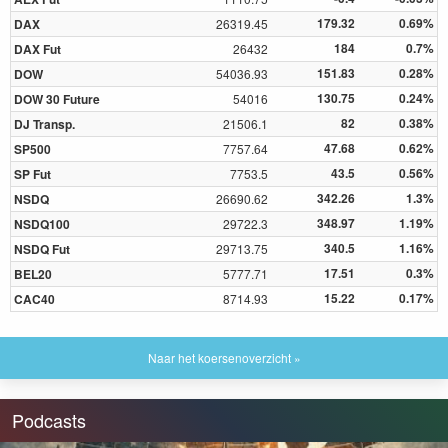
179.32
0.69%
DAX
26319.45
184
0.7%
DAX Fut
26432
151.83
0.28%
DOW
54036.93
130.75
0.24%
DOW 30 Future
54016
82
0.38%
DJ Transp.
21506.1
47.68
0.62%
SP500
7757.64
43.5
0.56%
SP Fut
7753.5
342.26
1.3%
NSDQ
26690.62
348.97
1.19%
NSDQ100
29722.3
340.5
1.16%
NSDQ Fut
29713.75
17.51
0.3%
BEL20
5777.71
15.22
0.17%
CAC40
8714.93
Naar het koersenoverzicht »
Podcasts