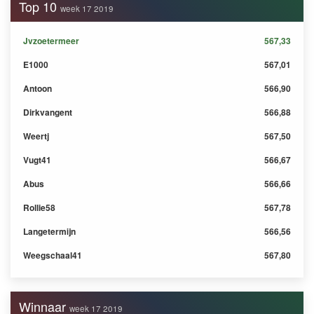
Top 10
week 17 2019
Jvzoetermeer
567,33
E1000
567,01
Antoon
566,90
Dirkvangent
566,88
Weertj
567,50
Vugt41
566,67
Abus
566,66
Rollie58
567,78
Langetermijn
566,56
Weegschaal41
567,80
Winnaar
week 17 2019