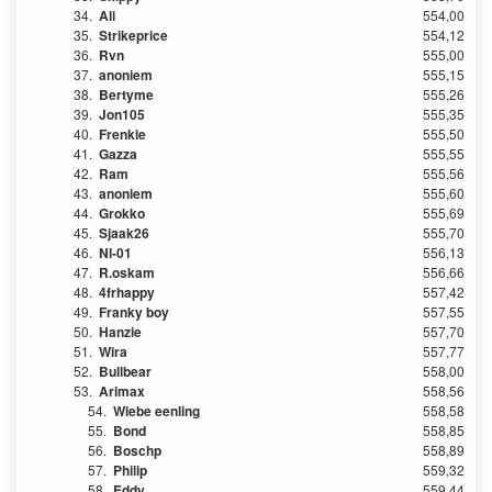
34.
Ali
554,00
35.
Strikeprice
554,12
36.
Rvn
555,00
37.
anoniem
555,15
38.
Bertyme
555,26
39.
Jon105
555,35
40.
Frenkie
555,50
41.
Gazza
555,55
42.
Ram
555,56
43.
anoniem
555,60
44.
Grokko
555,69
45.
Sjaak26
555,70
46.
Nl-01
556,13
47.
R.oskam
556,66
48.
4frhappy
557,42
49.
Franky boy
557,55
50.
Hanzie
557,70
51.
Wira
557,77
52.
Bullbear
558,00
53.
Arimax
558,56
54.
Wiebe eenling
558,58
55.
Bond
558,85
56.
Boschp
558,89
57.
Philip
559,32
58.
Eddy
559,44