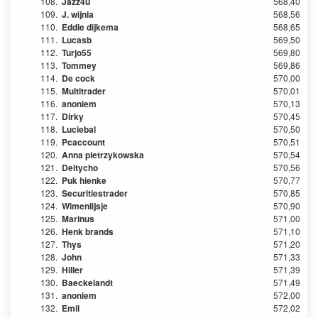
108.
Jazz4u
568,40
109.
J. wijnia
568,56
110.
Eddie dijkema
568,65
111.
Lucasb
569,50
112.
Turjo55
569,80
113.
Tommey
569,86
114.
De cock
570,00
115.
Multitrader
570,01
116.
anoniem
570,13
117.
Dirky
570,45
118.
Luciebal
570,50
119.
Pcaccount
570,51
120.
Anna pietrzykowska
570,54
121.
Deltycho
570,56
122.
Puk hienke
570,77
123.
Securitiestrader
570,85
124.
Wimenlijsje
570,90
125.
Marinus
571,00
126.
Henk brands
571,10
127.
Thys
571,20
128.
John
571,33
129.
Hiller
571,39
130.
Baeckelandt
571,49
131.
anoniem
572,00
132.
Emil
572,02