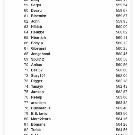
59.
Serpa
559,54
60.
Decru
559,67
61.
Bloemist
559,87
62.
John
559,95
63.
Hildeb
560,00
64.
Henkbe
560,02
65.
Hbertjeh
560,11
66.
Eddy p
560,12
67.
Giovanni
560,25
68.
Jongehond
560,45
69.
Spuit12
560,50
70.
Anitas
560,56
71.
Bert57
560,60
72.
Suzy101
562,00
73.
Digger
562,18
74.
Tunayk
562,43
75.
Jansen
562,87
76.
Reteip
563,00
77.
anoniem
563,32
78.
Huisman_s
563,43
79.
Erik tanis
563,50
80.
More2learn
564,16
81.
Bomans
564,20
82.
Trebla
564,56
83.
564,58