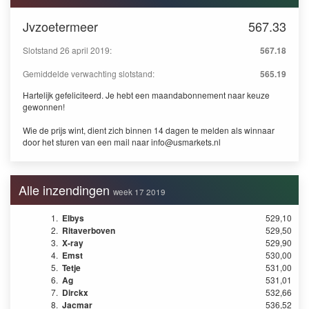
Jvzoetermeer
567.33
Slotstand 26 april 2019:
567.18
Gemiddelde verwachting slotstand:
565.19
Hartelijk gefeliciteerd. Je hebt een maandabonnement naar keuze
gewonnen!
Wie de prijs wint, dient zich binnen 14 dagen te melden als winnaar
door het sturen van een mail naar
info@usmarkets.nl
Alle inzendingen
week 17 2019
1.
Elbys
529,10
2.
Ritaverboven
529,50
3.
X-ray
529,90
4.
Emst
530,00
5.
Tetje
531,00
6.
Ag
531,01
7.
Dirckx
532,66
8.
Jacmar
536,52