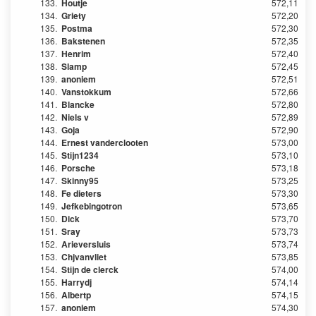
133.
Houtje
572,11
134.
Griety
572,20
135.
Postma
572,30
136.
Bakstenen
572,35
137.
Henrim
572,40
138.
Slamp
572,45
139.
anoniem
572,51
140.
Vanstokkum
572,66
141.
Blancke
572,80
142.
Niels v
572,89
143.
Goja
572,90
144.
Ernest vanderclooten
573,00
145.
Stijn1234
573,10
146.
Porsche
573,18
147.
Skinny95
573,25
148.
Fe dieters
573,30
149.
Jefkebingotron
573,65
150.
Dick
573,70
151.
Sray
573,73
152.
Arieversluis
573,74
153.
Chjvanvliet
573,85
154.
Stijn de clerck
574,00
155.
Harrydj
574,14
156.
Albertp
574,15
157.
anoniem
574,30