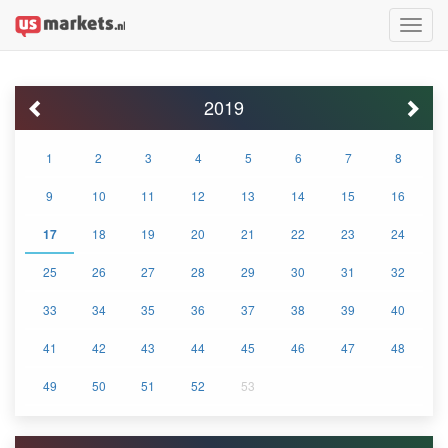
Toggle
naviga
2019
1
2
3
4
5
6
7
8
9
10
11
12
13
14
15
16
17
18
19
20
21
22
23
24
25
26
27
28
29
30
31
32
33
34
35
36
37
38
39
40
41
42
43
44
45
46
47
48
49
50
51
52
53