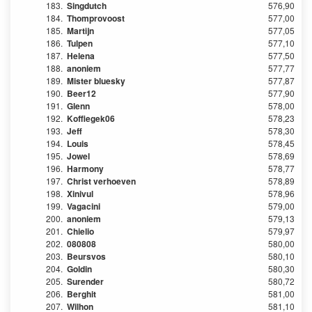
183.
Singdutch
576,90
184.
Thomprovoost
577,00
185.
Martijn
577,05
186.
Tulpen
577,10
187.
Helena
577,50
188.
anoniem
577,77
189.
Mister bluesky
577,87
190.
Beer12
577,90
191.
Glenn
578,00
192.
Koffiegek06
578,23
193.
Jeff
578,30
194.
Louis
578,45
195.
Jowel
578,69
196.
Harmony
578,77
197.
Christ verhoeven
578,89
198.
Xinivul
578,96
199.
Vagacini
579,00
200.
anoniem
579,13
201.
Chielio
579,97
202.
080808
580,00
203.
Beursvos
580,10
204.
Goldin
580,30
205.
Surender
580,72
206.
Berghit
581,00
207.
Wilhon
581,10