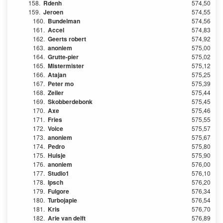
158.
Rdenh
574,50
159.
Jeroen
574,55
160.
Bundelman
574,56
161.
Accel
574,83
162.
Geerts robert
574,92
163.
anoniem
575,00
164.
Grutte-pier
575,02
165.
Mistermister
575,12
166.
Atajan
575,25
167.
Peter mo
575,39
168.
Zeiler
575,44
169.
Skobberdebonk
575,45
170.
Axe
575,46
171.
Fries
575,55
172.
Voice
575,57
173.
anoniem
575,67
174.
Pedro
575,80
175.
Huisje
575,90
176.
anoniem
576,00
177.
Studio1
576,10
178.
Ipsch
576,20
179.
Fulgore
576,34
180.
Turbojapie
576,54
181.
Kris
576,70
182.
Arie van delft
576,89