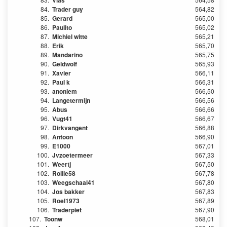
Vlas
84.
Trader guy
564,82
85.
Gerard
565,00
86.
Paulito
565,02
87.
Michiel witte
565,21
88.
Erik
565,70
89.
Mandarino
565,75
90.
Geldwolf
565,93
91.
Xavier
566,11
92.
Paul k
566,31
93.
anoniem
566,50
94.
Langetermijn
566,56
95.
Abus
566,66
96.
Vugt41
566,67
97.
Dirkvangent
566,88
98.
Antoon
566,90
99.
E1000
567,01
100.
Jvzoetermeer
567,33
101.
Weertj
567,50
102.
Rollie58
567,78
103.
Weegschaal41
567,80
104.
Jos bakker
567,83
105.
Roel1973
567,89
106.
Traderpiet
567,90
107.
Toonw
568,01