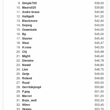
9.
Simple700
539,00
10.
Maars020
539,80
11.
Andre braas
540,90
12.
Halligalli
541,20
13.
Blackmore
542,40
14.
Dejong
543,00
15.
Ouwetaaie
544,00
16.
Bp
545,00
17.
Staxter
545,40
18.
Wasi
545,47
19.
H.roos
545,50
20.
Chj
545,98
21.
Mig55
546,40
22.
Dieneke
546,78
23.
Nawid
546,80
24.
Lion
548,75
25.
Getje
549,00
26.
Roland
549,85
27.
Ruud
550,00
28.
Gerritdejong4
550,80
29.
P.gog
551,00
30.
Marcel
551,20
31.
Boze_wolf
552,33
32.
Wimn
553,45
33.
Skippy
553,70