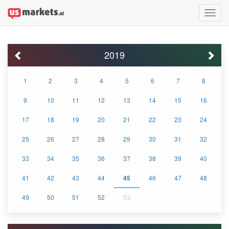
Toggle
naviga
2019
1
2
3
4
5
6
7
8
9
10
11
12
13
14
15
16
17
18
19
20
21
22
23
24
25
26
27
28
29
30
31
32
33
34
35
36
37
38
39
40
41
42
43
44
45
46
47
48
49
50
51
52
53