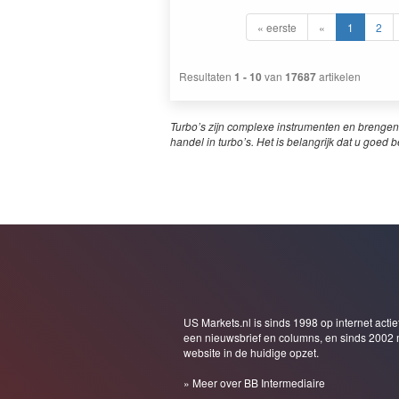
« eerste
«
1
2
Resultaten
1 - 10
van
17687
artikelen
Turbo’s zijn complexe instrumenten en brengen
handel in turbo’s. Het is belangrijk dat u goed b
US Markets.nl is sinds 1998 op internet actie
een nieuwsbrief en columns, en sinds 2002 
website in de huidige opzet.
» Meer over BB Intermediaire