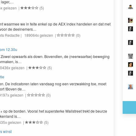
e lager,…
16x gelezen |
(5)
ent waarmee we in feite enkel op de
AEX
index han­de­len en dat met
 voor de deelnemers…
ets Redactie | 189064x gelezen |
(0)
 om 12.30u
. Zow­el opwaarts als down. Boven­di­en, de (neer­waartse) beweg­ing
r­mak­en, is…
160436x gelezen |
(5)
tie
geren. De indi­ca­toren lat­en van­daag nog een verzwakking toe, moet
Short !Boven de…
59197x gelezen |
(0)
7
+ op de bor­den. Vooral het super­sterke Wall­street trekt de beurze
eken­land is…
3435x gelezen |
(5)
rs winst