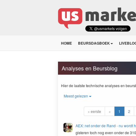
HOME
BEURSDAGBOEK
LIVEBLO
Analyses en Beursblog
Hier de laat­ste tech­nis­che analy­ses en beurs
Meest gelezen
« eerste
«
1
2
AEX: net onder de Rand - nu word
gis­teren toch nog even onder de
31