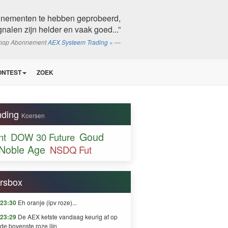
nnementen te hebben geprobeerd,
gnalen zijn helder en vaak goed...”
shop Abonnement
AEX Systeem Trading »
ONTEST
ZOEK
nding
Koersen
Goud
nt
DOW 30 Future
Noble Age
NSDQ Fut
rsbox
23:30
Eh oranje (ipv roze)...
23:29
De AEX ketste vandaag keurig af op
de bovenste roze lijn