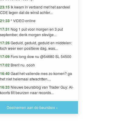
23:15
Ik kwam in verband met het aandeel
CDE tegen dat de winst achter...
21:33
* VIDEO online
17:31
Nog 1 put voor morgen en 3 put
september, denk morgen stevige...
17:26
Geduld, geduld, geduld en middelen:
toch weer een positieve dag, was...
17:09
Fors long dow nu @54680 SL 54500
17:02
Brent nu. oooh
16:40
Gaat het vallende mes zo komen? ga
het niet helemaal afwachtten,...
16:33
Nieuwe beursblog van Trader Guy: AI-
koorts tilt beurzen naar records...
Deelnemen aan de beursbox »