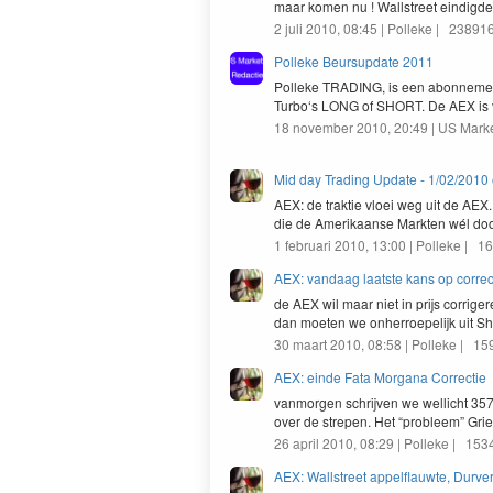
maar komen nu ! Wall­street eindigd
2 juli 2010, 08:45 | Polleke | 2389
Polleke Beursupdate 2011
Polleke
TRAD­ING
, is een abon­nem
Turbo‘s
LONG
of
SHORT
. De
AEX
is
18 november 2010, 20:49 | US Mark
Mid day Trading Update - 1/02/2010
AEX
: de trak­tie vloei weg uit de
AEX
die de Amerikaanse Mark­ten wél doo
1 februari 2010, 13:00 | Polleke | 
AEX: vandaag laatste kans op correc
de
AEX
wil maar niet in pri­js cor­ri
dan moeten we onher­roe­pelijk uit 
30 maart 2010, 08:58 | Polleke | 1
AEX: einde Fata Morgana Correctie
van­mor­gen schri­jven we wellicht
35
over de strepen. Het
“
prob­leem” Gri
26 april 2010, 08:29 | Polleke | 15
AEX: Wallstreet appelflauwte, Durve