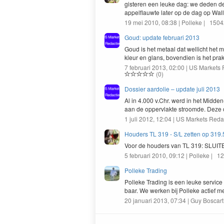
gis­teren een leuke dag: we deden de
appelflauwte lat­er op de dag op Wall­
19 mei 2010, 08:38 | Polleke | 150
Goud: update februari 2013
Goud is het metaal dat wellicht het m
kleur en glans, boven­di­en is het pr
7 februari 2013, 02:00 | US Markets
(0)
Dossier aardolie – update juli 2013
Al in
4
.
000
v.Chr. werd in het Mid­den
aan de opper­vlak­te stroomde. Deze
1 juli 2012, 12:04 | US Markets Reda
Houders TL 319 - S/L zetten op 31
Voor de houd­ers van
TL
319
:
SLUIT
5 februari 2010, 09:12 | Polleke | 
Polleke Trading
Polleke Trad­ing is een leuke ser­vice
baar. We werken bij Polleke actief m
20 januari 2013, 07:34 | Guy Boscart