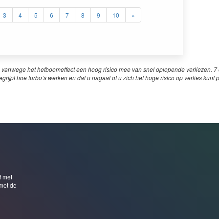
3
4
5
6
7
8
9
10
»
 vanwege het hefboomeffect een hoog risico mee van snel oplopende verliezen. 7 o
egrijpt hoe turbo’s werken en dat u nagaat of u zich het hoge risico op verlies kunt 
f met
met de