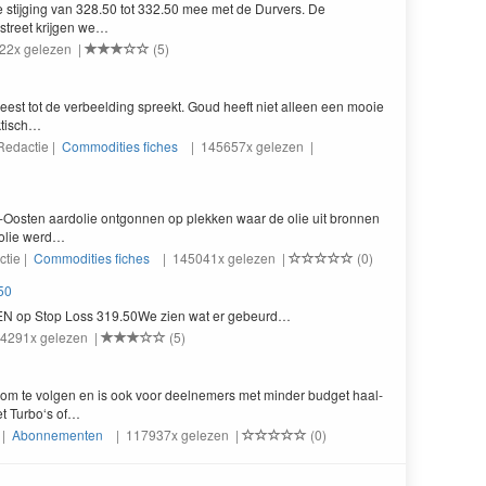
 sti­jging van
328
.
50
tot
332
.
50
mee met de Durvers. De
street kri­j­gen we…
422x gelezen |
(5)
eest tot de ver­beeld­ing spreekt. Goud heeft niet alleen een mooie
aktisch…
 Redactie |
Commodities fiches
| 145657x gelezen |
-Oost­en aar­dolie ont­gonnen op plekken waar de olie uit bron­nen
 olie werd…
ctie |
Commodities fiches
| 145041x gelezen |
(0)
9.50
EN
op Stop Loss
319
.
50
We zien wat er gebeurd…
124291x gelezen |
(5)
 om te vol­gen en is ook voor deel­ne­mers met min­der bud­get haal­
et Turbo‘s of…
 |
Abonnementen
| 117937x gelezen |
(0)