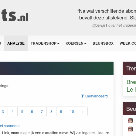
“Na wat verschillende abo
bevalt deze uitstekend. Si
over het Trader
tijgertje1
G
ANALYSE
TRADERSHOP
KOERSEN
BEURSBOX
WEEK C
Tre
Bre
blogs.
Le 
Geavanceerd
Beu
3
4
5
6
7
8
9
10
»
t het spannend
0
. Link, maar mogelijk een exaus­tion move. Wij zijn ingedekt, laat ze