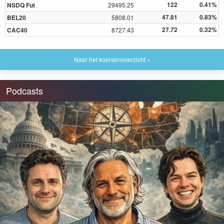
122
0.41%
NSDQ Fut
29495.25
47.81
0.83%
BEL20
5808.01
27.72
0.32%
CAC40
8727.43
Naar het koersenoverzicht »
Podcasts