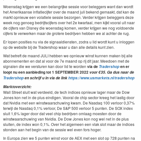
Woensdag krijgen we een belangrijke sessie voor beleggers want dan wordt
het Amerikaanse inflatiecijfer over de maand juli bekend gemaakt, dat kan de
markt opnieuw een volatiele sessie bezorgen. Verder krijgen beleggers deze
week nog genoeg bedrijfscijfers over het 2e kwartaal, men kijkt vooral uit naar
de cijfers van Disney die woensdag komen, verder krijgen we nog voldoende
cijfers te verwerken maar de grotere bedrijven hebben we al achter de rug.
Er lopen posities nu via de signaaldiensten, zodra u lid wordt kunt u inloggen
op de website bij de Tradershop waar u dan alle details kunt zien.
Wat betreft de maand JULI hebben we opnieuw winst kunnen maken bij alle
abonnementen en dat al voor de 7e maand op rij dit jaar. Meedoen met de
signalen die we versturen kan door lid te worden
via de
en er
Tradershop
loopt nu een
aanbieding tot 1
SEPTEMBER
2022
voor €35. Ga dus naar de
Tradershop
en schrijf u in via de link
https://www.usmarkets.nl/tradershop
Marktoverzicht:
Wall Street sluit wat verdeeld, de tech indices opnieuw lager maar de Dow
Jones kon net in de plus eindigen. Vooral de chip sector kreeg het lastig door
dat Nvidia met een winstwaarschuwing kwam. De Nasdaq 100 verloor 0,37%
terwijl de Nasdaq 0,1% verloor, De S&P 500 verloor 5 punten. De SOX index
sluit 1,6% lager door dat veel chip bedrijven omlaag moesten door de
winstwaarschuwing van Nvidia. De Dow Jones kon nog wel net in de plus
sluiten, de index won 0,1%. Over het algemeen een vlak slot maar de indices
stonden aan het begin van de sessie wel even fors hoger.
In Europa zien we 5 punten winst voor de AEX met een slot op 728 punten na