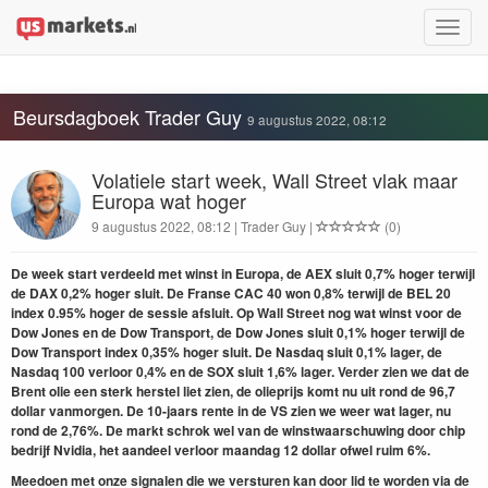
Toggle
naviga
Beursdagboek Trader Guy
9 augustus 2022, 08:12
Volatiele start week, Wall Street vlak maar
Europa wat hoger
9 augustus 2022, 08:12 | Trader Guy |
(0)
De week start verdeeld met winst in Europa, de AEX sluit 0,7% hoger terwijl
de DAX 0,2% hoger sluit. De Franse CAC 40 won 0,8% terwijl de BEL 20
index 0.95% hoger de sessie afsluit. Op Wall Street nog wat winst voor de
Dow Jones en de Dow Transport, de Dow Jones sluit 0,1% hoger terwijl de
Dow Transport index 0,35% hoger sluit. De Nasdaq sluit 0,1% lager, de
Nasdaq 100 verloor 0,4% en de SOX sluit 1,6% lager. Verder zien we dat de
Brent olie een sterk herstel liet zien, de olieprijs komt nu uit rond de 96,7
dollar vanmorgen. De 10-jaars rente in de VS zien we weer wat lager, nu
rond de 2,76%. De markt schrok wel van de winstwaarschuwing door chip
bedrijf Nvidia, het aandeel verloor maandag 12 dollar ofwel ruim 6%.
Meedoen met onze signalen die we versturen kan door lid te worden
via de