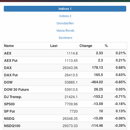
Indices 1
Indices 2
Grondstoffen
Valuta-Bonds
Sentiment
Name
Last
Change
%
2.33
0.21%
AEX
1114.8
2.3
0.21%
AEX Fut
1113.45
178.13
0.68%
DAX
26343.36
165.5
0.63%
DAX Fut
26413.5
-464.02
-0.85%
DOW
53885.1
28.25
0.05%
DOW 30 Future
53913.5
-153.2
-0.71%
DJ Transp.
21424.1
-13.59
-0.18%
SP500
7709.96
10
0.13%
SP Fut
7720
-15.09
-0.06%
NSDQ
26348.35
-114.46
-0.39%
NSDQ100
29373.33