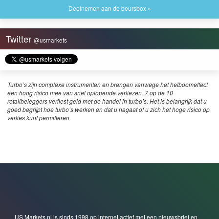
Deelnemen aan de beursbox »
Twitter
@usmarkets
Turbo’s zijn complexe instrumenten en brengen vanwege het hefboomeffect
een hoog risico mee van snel oplopende verliezen. 7 op de 10
retailbeleggers verliest geld met de handel in turbo’s. Het is belangrijk dat u
goed begrijpt hoe turbo’s werken en dat u nagaat of u zich het hoge risico op
verlies kunt permitteren.
US Markets.nl is sinds 1998 op internet actief met een nieuwsbrief en