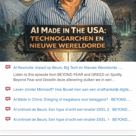
AI Revolutie: Impact op Beurs, Big Tech en Nieuwe Wereldorde -
BEYOND FEAR and GREED
Lis­ten to this episode from
BEYOND
FEAR
and
GREED
on Spo­ti­fy.
Beyond Fear and Greed­In deze aflev­er­ing duiken we in een…
Leven zonder Microsoft? Hoe Bouwt men aan een onafhankelijk digitaal
Europa - BEYOND FEAR and GREED
AI Made in China: Dreiging of megakans voor beleggers? - BEYOND
FEAR and GREED
AI ontmoet de Beurs: Een hype of echt een knaller DEEL 2 - BEYOND
FEAR and GREED
AI ontmoet de Beurs: Een hype of echt een knaller DEEL 1 - BEYOND
FEAR and GREED