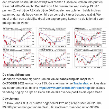
een volatiele sessie, de index blijft wel zoeken tussen de 720 en 735 punten
waar het 200-MA wacht. De DAX won 114 punten met een slot op 13.687
punten. Zowel bij de AEX als bij de DAX moeten we opletten, beide indices
staan nog aan de hoge kant en bij een correctie kan er best nog wat af. Wel
moet er dan een duidelijke draai omlaag op gang komen na de felle rally van
de afgelopen weken.
De signaaldiensten:
Meedoen met onze signalen kan nu
via de aanbieding die loopt tot 1
OKTOBER 2022
en dan voor €35. Ga snel naar onze
Tradershop
en kies daar
uw abonnement via de link
https://www.usmarkets.nl/tradershop
dan staat u
vandaag nog op de lijst en ziet u alle details over de posities die open staan.
Dow Jones:
De Dow Jones sluit 29 punten hoger en blijft zo nog altijd tussen de 32.500-
33.000 punten hangen momenteel. Het slot kwam maandag uit op 32.832