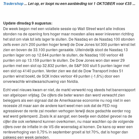
Tradershop
... Let op, er loopt nu een aanbieding tot 1 OKTOBER voor €35 ...
Update dinsdag 9 augustus:
De week begon met een volatiele sessie op Wall Street want alle indices
stonden na de opening fors hoger maar moesten alles weer inleveren richting
het slot om vlak tot iets lager te sluiten. De Nasdaq en de Nasdaq 100 stonden
zelfs even zo'n 200 punten hoger terwijl de Dow Jones tot 300 punten winst liet
zien en boven de 33.100 punten geraakte. Uiteindelijk sloot de Nasdaq 13
punten lager om op 12.644 punten te sluiten, de Nasdaq 100 verloor 48
punten om op 13.159 punten te sluiten. De Dow Jones won dan weer 29
punten met een slot op 32.832 punten, de S&P 500 sluit 5 punten lager met
een slot op 4140 punten. Verder zien we dat de Dow Transport index 51
punten winst boekt, de SOX index verloor 49 punten (-1,6%) door een
onverwachte winstwaarschuwing van Nvidia.
Echt veel nieuws kwam er niet, de markt verwerkt nog steeds het banenrapport
van afgelopen vrijdag. De cijfers die beter waren dan werd verwacht zien
beleggers als een signaal dat de Amerikaanse economie nu nog niet in een
recessie zit maar aan de andere kant weet men ook dat de FED nog
agressiever de rente zal moeten verhogen terwijl deze gedachte eerder nog
wat werd getemperd. Zoals ik al aangaf, een beetje een dubbel gevoel na de
cijfer die ook vertekend kunnen overkomen, nu maar wachten op de volgende
cijfers over de inflatie in de VS die woensdag al komen. De kans op weer een
renteverhoging van 0,75% in september groeit al tot 70%, dat is hoger dan
pakweg een week geleden.