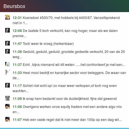
Beursbox
12:31
Koersdoel 4500/70, met hobbels bij 4400/67. Vanzelfsprekend
niet in 1...
12:08
De laatste 5 toch verkocht, kan nog hoger, maar als we dalen
premie...
11:47
Toch weer te vroeg (herkenbaar)
11:38
Geduld, geduld, geduld, grootste gedeelte verkocht, 20 van de 25
weg...
11:37
Echt , bijna niemand wil dit weten ......het confronteert je met een...
11:33
Heel mooi bedrijf en kansrijke sector voor beleggers. De waan van
de...
11:17
Schiet niet echt op! zo maar weer verkopen,of toch nog even
wachten...
11:09
Ik snap hem bedankt voor de duidelijkheid. fijne dat gewenst
11:08
Overigens werken onze equity traders met een andere algo mix
en...
11:07
Heb een vaste regel dat ik niet meer dan 100p op een dag wil...