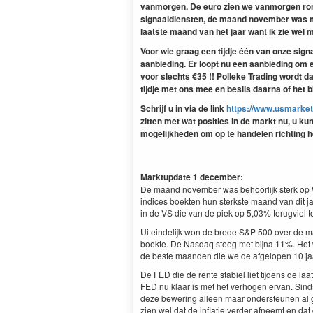
vanmorgen. De euro zien we vanmorgen ron
signaaldiensten, de maand november was moe
laatste maand van het jaar want ik zie wel
Voor wie graag een tijdje één van onze sig
aanbieding. Er loopt nu een aanbieding om
voor slechts €35 !! Polleke Trading wordt d
tijdje met ons mee en beslis daarna of het bij
Schrijf u in via de link
https://www.usmarket
zitten met wat posities in de markt nu, u 
mogelijkheden om op te handelen richting he
Marktupdate 1 december:
De maand november was behoorlijk sterk op Wal
indices boekten hun sterkste maand van dit j
in de VS die van de piek op 5,03% terugviel 
Uiteindelijk won de brede S&P 500 over de m
boekte. De Nasdaq steeg met bijna 11%. Het
de beste maanden die we de afgelopen 10 ja
De FED die de rente stabiel liet tijdens de l
FED nu klaar is met het verhogen ervan. Sin
deze bewering alleen maar ondersteunen al gro
zien wel dat de inflatie verder afneemt en d