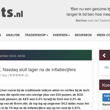
“Ben nu een geruime tij
langer ik lid ben hoe mee
over het Trader
Marinus
G
ANALYSE
TRADERSHOP
KOERSEN
BEURSBOX
WEEK C
cember 2023, 08:56
Ma
Nasdaq sluit lager na de inflatiecijfers
r Guy |
(0)
Koe
et vooral bij de traditionele indices winst en verlies bij de tech
nes die opviel met een stevige plus van 520 punten, de SOX
Indi
e ook plussen, de AEX won 0,4% terwijl de DAX met 0,3% de
1
op van de Brent olie, de top lag op ongeveer 84,5 dollar maar het
Nam
e in de VS liep na de inflatiecijfers wat op tot rond de 4,33%