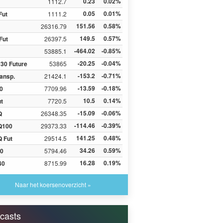
0.23
0.02%
1112.7
0.05
0.01%
Fut
1111.2
151.56
0.58%
26316.79
149.5
0.57%
Fut
26397.5
-464.02
-0.85%
53885.1
-20.25
-0.04%
30 Future
53865
-153.2
-0.71%
ansp.
21424.1
-13.59
-0.18%
0
7709.96
10.5
0.14%
ut
7720.5
-15.09
-0.06%
Q
26348.35
-114.46
-0.39%
Q100
29373.33
141.25
0.48%
 Fut
29514.5
34.26
0.59%
0
5794.46
16.28
0.19%
40
8715.99
Naar het koersenoverzicht »
casts