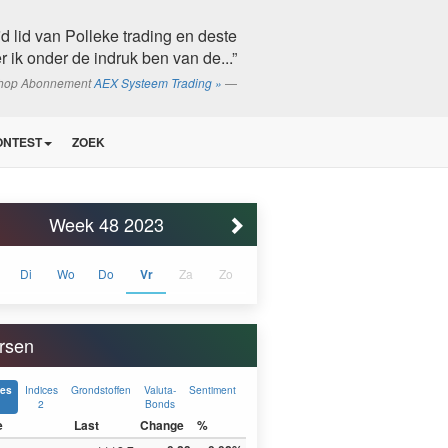
d lid van Polleke trading en deste
r ik onder de indruk ben van de...”
shop Abonnement
AEX Systeem Trading »
ONTEST
ZOEK
Week 48 2023
Di
Wo
Do
Vr
Za
Zo
rsen
Indices
Grondstoffen
Valuta-
Sentiment
ces
2
Bonds
e
Last
Change
%