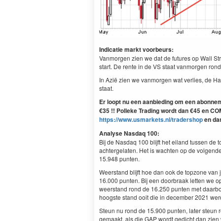
Indicatie markt voorbeurs:
Vanmorgen zien we dat de futures op Wall Stre
start. De rente in de VS staat vanmorgen rond 
In Azië zien we vanmorgen wat verlies, de Ha
staat.
Er loopt nu een aanbieding om een abonnem
€35 !! Polleke Trading wordt dan €45 en COM
https://www.usmarkets.nl/tradershop
en dan
Analyse Nasdaq 100:
Bij de Nasdaq 100 blijft het eiland tussen d
achtergelaten. Het is wachten op de volgende
15.948 punten.
Weerstand blijft hoe dan ook de topzone van j
16.000 punten. Bij een doorbraak letten we 
weerstand rond de 16.250 punten met daarbo
hoogste stand ooit die in december 2021 werd
Steun nu rond de 15.900 punten, later steun
gemaakt, als die GAP wordt gedicht dan zien