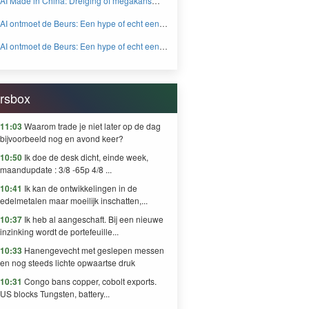
AI Made in China: Dreiging of megakans
BEYOND FEAR and GREED
voor beleggers? - BEYOND FEAR and
AI ontmoet de Beurs: Een hype of echt een
GREED
knaller DEEL 2 - BEYOND FEAR and
AI ontmoet de Beurs: Een hype of echt een
GREED
knaller DEEL 1 - BEYOND FEAR and
GREED
rsbox
11:03
Waarom trade je niet later op de dag
bijvoorbeeld nog en avond keer?
10:50
Ik doe de desk dicht, einde week,
maandupdate : 3/8 -65p 4/8 ...
10:41
Ik kan de ontwikkelingen in de
edelmetalen maar moeilijk inschatten,...
10:37
Ik heb al aangeschaft. Bij een nieuwe
inzinking wordt de portefeuille...
10:33
Hanengevecht met geslepen messen
en nog steeds lichte opwaartse druk
10:31
Congo bans copper, cobolt exports.
US blocks Tungsten, battery...