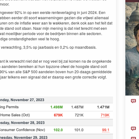
rvoor.
ngeveer 92% in op een eerste renteverlaging in juni 2024. Een
ben eerder dit soort waarnemingen gezien die vrijwel allemaal
euren om de inflatie weer aan te wakkeren, denk ook aan het feit dat
te stand ooit staan. Naar mijn mening is dat niet terecht met een
 moeilijker periode voor de bedrijven binnen alle sectoren.
idige omstandigheden veel te hoog.
 verwachting, 3,5% op jaarbasis en 0,2% op maandbasis.
ant ik verwacht niet dat er nog veel bij zal komen na de ongekende
n aandelen bereiken al hun topzone ofwel de hoogste stand ooit
 nu 90% van alle S&P 500 aandelen boven hun 20-daags gemiddelde
ar telkens een signaal dat er daarop een grote correctie volgt.