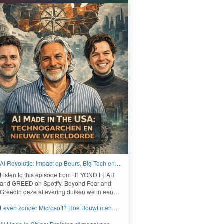
AI Revolutie: Impact op Beurs, Big Tech en
Nieuwe Wereldorde - BEYOND FEAR and
Lis­ten to this episode from
BEYOND
FEAR
GREED
and
GREED
on Spo­ti­fy. Beyond Fear and
Greed­In deze aflev­er­ing duiken we in een…
Leven zonder Microsoft? Hoe Bouwt men
aan een onafhankelijk digitaal Europa -