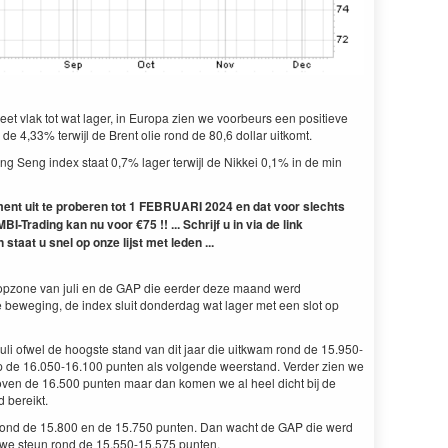
et vlak tot wat lager, in Europa zien we voorbeurs een positieve
de 4,33% terwijl de Brent olie rond de 80,6 dollar uitkomt.
ng Seng index staat 0,7% lager terwijl de Nikkei 0,1% in de min
ent uit te proberen tot 1 FEBRUARI 2024 en dat voor slechts
BI-Trading kan nu voor €75 !! ...
Schrijf u in via de link
 staat u snel op onze lijst met leden ...
e topzone van juli en de GAP die eerder deze maand werd
 beweging, de index sluit donderdag wat lager met een slot op
uli ofwel de hoogste stand van dit jaar die uitkwam rond de 15.950-
op de 16.050-16.100 punten als volgende weerstand. Verder zien we
ven de 16.500 punten maar dan komen we al heel dicht bij de
 bereikt.
 rond de 15.800 en de 15.750 punten. Dan wacht de GAP die werd
 we steun rond de 15.550-15.575 punten.