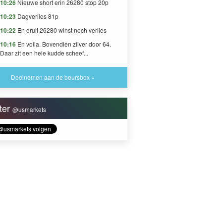
10:26
Nieuwe short erin 26280 stop 20p
10:23
Dagverlies 81p
10:22
En eruit 26280 winst noch verlies
10:16
En voila. Bovendien zilver door 64.
Daar zit een hele kudde scheef...
Deelnemen aan de beursbox »
tter
@usmarkets