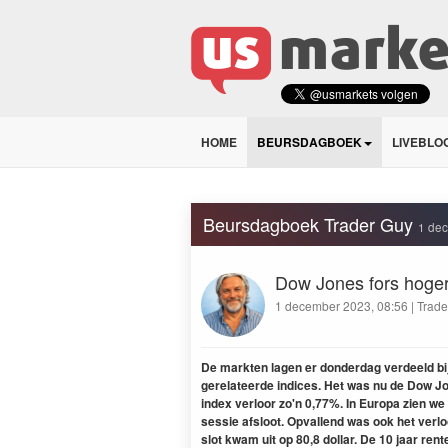
HOME
BEURSDAGBOEK
LIVEBLO
Beursdagboek Trader Guy
1 de
Dow Jones fors hoger, 
1 december 2023, 08:56 | Trade
De markten lagen er donderdag verdeeld bij m
gerelateerde indices. Het was nu de Dow Jo
index verloor zo'n 0,77%. In Europa zien w
sessie afsloot. Opvallend was ook het verlo
slot kwam uit op 80,8 dollar. De 10 jaar rent