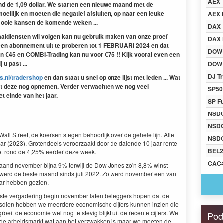
AEX
d de 1,09 dollar. We starten een nieuwe maand met de
ilijk en moeten die negatief afsluiten, op naar een leuke
AEX 
 mooie kansen de komende weken ...
DAX
naaldiensten wil volgen kan nu gebruik maken van onze proef
DAX 
 een abonnement uit te proberen tot 1 FEBRUARI 2024 en dat
DOW
an €45 en COMBI-Trading kan nu voor €75 !! Kijk vooral even een
 u past ...
DOW 
DJ Tr
s.nl/tradershop
en dan staat u snel op onze lijst met leden ... Wat
kunt deze nog opnemen. Verder verwachten we nog veel
SP50
t einde van het jaar.
SP F
NSD
NSD
l Street, de koersen stegen behoorlijk over de gehele lijn. Alle
NSDQ
aar (2023). Grotendeels veroorzaakt door de dalende 10 jaar rente
BEL2
tot rond de 4,25% eerder deze week.
CAC
aand november bijna 9% terwijl de Dow Jones zo'n 8,8% winst
 werd de beste maand sinds juli 2022. Zo werd november een van
ar hebben gezien.
aatste vergadering begin november laten beleggers hopen dat de
dsdien hebben we meerdere economische cijfers kunnen inzien die
eit de economie wel nog te stevig blijkt uit de recente cijfers. We
Pod
at de arbeidsmarkt wat aan het verzwakken is maar we moeten de