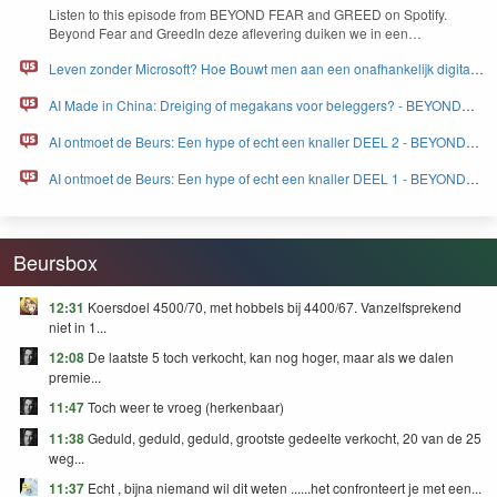
BEYOND FEAR and GREED
Lis­ten to this episode from
BEYOND
FEAR
and
GREED
on Spo­ti­fy.
Beyond Fear and Greed­In deze aflev­er­ing duiken we in een…
Leven zonder Microsoft? Hoe Bouwt men aan een onafhankelijk digitaal
Europa - BEYOND FEAR and GREED
AI Made in China: Dreiging of megakans voor beleggers? - BEYOND
FEAR and GREED
AI ontmoet de Beurs: Een hype of echt een knaller DEEL 2 - BEYOND
FEAR and GREED
AI ontmoet de Beurs: Een hype of echt een knaller DEEL 1 - BEYOND
FEAR and GREED
Beursbox
12:31
Koersdoel 4500/70, met hobbels bij 4400/67. Vanzelfsprekend
niet in 1...
12:08
De laatste 5 toch verkocht, kan nog hoger, maar als we dalen
premie...
11:47
Toch weer te vroeg (herkenbaar)
11:38
Geduld, geduld, geduld, grootste gedeelte verkocht, 20 van de 25
weg...
11:37
Echt , bijna niemand wil dit weten ......het confronteert je met een...