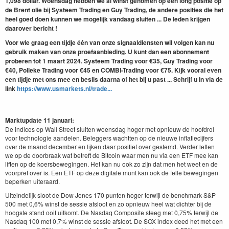
1,098 dollar. Woensdag hebben we al winst genomen op een long positie op
de Brent olie bij Systeem Trading en Guy Trading, de andere posities die het
heel goed doen kunnen we mogelijk vandaag sluiten ... De leden krijgen
daarover bericht !
Voor wie graag een tijdje één van onze signaaldiensten wil volgen kan nu
gebruik maken van onze proefaanbieding. U kunt dan een abonnement
proberen tot 1 maart 2024. Systeem Trading voor €35, Guy Trading voor
€40, Polleke Trading voor €45 en COMBI-Trading voor €75. Kijk vooral even
een tijdje met ons mee en beslis daarna of het bij u past ... Schrijf u in via de
link
https://www.usmarkets.nl/trade...
Marktupdate 11 januari:
De indices op Wall Street sluiten woensdag hoger met opnieuw de hoofdrol
voor technologie aandelen. Beleggers wachtten op de nieuwe inflatiecijfers
over de maand december en lijken daar positief over gestemd. Verder letten
we op de doorbraak wat betreft de Bitcoin waar men nu via een ETF mee kan
liften op de koersbewegingen. Het kan nu ook zo zijn dat men het weet en de
voorpret over is. Een ETF op deze digitale munt kan ook de felle bewegingen
beperken uiteraard.
Uiteindelijk sloot de Dow Jones 170 punten hoger terwijl de benchmark S&P
500 met 0,6% winst de sessie afsloot en zo opnieuw heel wat dichter bij de
hoogste stand ooit uitkomt. De Nasdaq Composite steeg met 0,75% terwijl de
Nasdaq 100 met 0,7% winst de sessie afsloot. De SOX index deed het met een