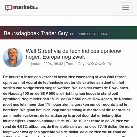
Toggle
naviga
Beursdagboek Trader Guy
11 januari 2024, 08:43
Wall Street via de tech indices opnieuw
hoger, Europa nog zwak
11 januari 2024, 08:43 | Trader Guy |
(0)
De beurzen lieten een verdeeld beeld zien woensdag al won Wall Street
opnieuw met vooral de technologie sector die er alles aan doet om het
verlies van vorige week weg te werken. We zien dat zowel de Dow Jones,
de Nasdaq 100 en de S&P 500 snel richting hun hoogste stand ooit
oprukken. Nog minder dan 1% bij de S&P 500 en de Dow Jones, de Nasdaq
moet nog iets meer dan 1% hoger zien te geraken om de recordstand te
bereiken. We gaan het in de loop van vandaag al merken of die records er
aan moeten geloven, de kans daarop is groot door dat er belangrijke
inflatiecijfers komen vandaag uit de VS. De 10 jaar rente in de VS zien we
rond de 4,01% uitkomen, de Brent olie zien we rond de 77,45 dollar. De euro
loopt weer wat op ten opzichte van de dollar, de euro zien we nu rond de