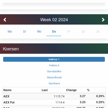
Week 02 2024
Ma
Di
Wo
Do
Vr
Za
Zo
Koersen
Indices 1
Indices 2
Grondstoffen
Valuta-Bonds
Sentiment
Name
Last
Change
%
3.27
0.29%
AEX
1115.74
3.25
0.29%
AEX Fut
1114.4