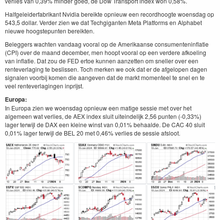
verlies van 0,39% minder goed, de Dow Transport index won 0,58%.
Halfgeleiderfabrikant Nvidia bereikte opnieuw een recordhoogte woensdag op
543,5 dollar. Verder zien we dat Techgiganten Meta Platforms en Alphabet
nieuwe hoogstepunten bereikten.
Beleggers wachten vandaag vooral op de Amerikaanse consumenteninflatie
(CPI) over de maand december, men hoopt vooral op een verdere afkoeling
van inflatie. Dat zou de FED ertoe kunnen aanzetten om sneller over een
renteverlaging te beslissen. Toch merken we ook dat er de afgelopen dagen
signalen voorbij komen die aangeven dat de markt momenteel te snel en te
veel renteverlagingen inprijst.
Europa:
In Europa zien we woensdag opnieuw een matige sessie met over het
algemeen wat verlies, de AEX index sluit uiteindelijk 2,56 punten (-0,33%)
lager terwijl de DAX een kleine winst van 0,01% behaalde. De CAC 40 sluit
0,01% lager terwijl de BEL 20 met 0,46% verlies de sessie afsloot.