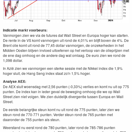
Indicatie markt voorbeurs:
Vanmorgen zien we via de futures dat Wall Street en Europa hoger kan starten.
De rente in de VS komt vanmorgen uit rond de 4,01% en blijft boven de 4%. De
Brent olie komt uit rond de 77,45 dollar vanmorgen, de onzekerheden in het
Midden Oosten blijven invloed uitoefenen op het verloop van de olieprijzen met
de ene dag omhoog en de andere dag wat omlaag. De euro zien we rond de
1,098 dollar.
In Azië zien we vanmorgen een sterke sessie met de Nikkei index die 1,9%
hoger sluit, de Hang Seng index staat zo'n 1,5% hoger.
Analyse AEX:
De AEX sluit woensdag met 2,56 punten (-0,33%) verlies en komt nu uit op 775
punten. De index kan in ieder geval de beweging omhoog die we op Wall
Street zien niet volgen. We zien duidelijk divergentie tussen Europa en Wall
Street.
De eerste belangrijke steun komt nu uit rond de 775 punten, later zien we
steun rond de 770-771 punten. Verder steun rond de 765 punten met
daaronder de 755 punten als steun.
Weerstand nu eerst rond de 780 punten, later rond de 785-786 punten