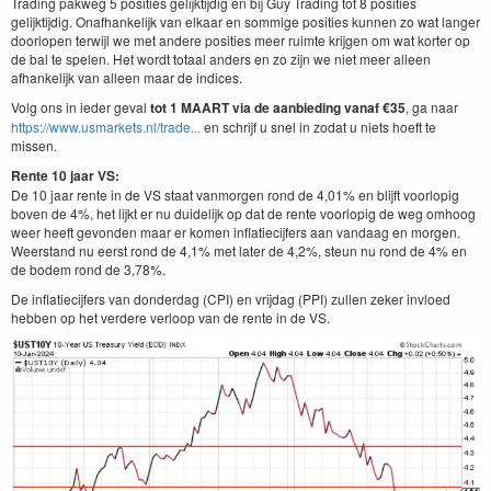
Trading pakweg 5 posities gelijktijdig en bij Guy Trading tot 8 posities
gelijktijdig. Onafhankelijk van elkaar en sommige posities kunnen zo wat langer
doorlopen terwijl we met andere posities meer ruimte krijgen om wat korter op
de bal te spelen. Het wordt totaal anders en zo zijn we niet meer alleen
afhankelijk van alleen maar de indices.
Volg ons in ieder geval
tot 1 MAART via de aanbieding vanaf €35
, ga naar
https://www.usmarkets.nl/trade...
en schrijf u snel in zodat u niets hoeft te
missen.
Rente 10 jaar VS:
De 10 jaar rente in de VS staat vanmorgen rond de 4,01% en blijft voorlopig
boven de 4%, het lijkt er nu duidelijk op dat de rente voorlopig de weg omhoog
weer heeft gevonden maar er komen inflatiecijfers aan vandaag en morgen.
Weerstand nu eerst rond de 4,1% met later de 4,2%, steun nu rond de 4% en
de bodem rond de 3,78%.
De inflatiecijfers van donderdag (CPI) en vrijdag (PPI) zullen zeker invloed
hebben op het verdere verloop van de rente in de VS.