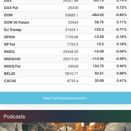
192.75
0.74%
DAX
26357.98
188
0.72%
DAX Fut
26436
-464.02
-0.85%
DOW
53885.1
58.75
0.11%
DOW 30 Future
53944
-153.2
-0.71%
DJ Transp.
21424.1
-13.59
-0.18%
SP500
7709.96
13.5
0.18%
SP Fut
7723.5
-15.09
-0.06%
NSDQ
26348.35
-114.46
-0.39%
NSDQ100
29373.33
134.75
0.46%
NSDQ Fut
29508
50.51
0.88%
BEL20
5810.71
35.69
0.41%
CAC40
8735.4
Naar het koersenoverzicht »
Podcasts