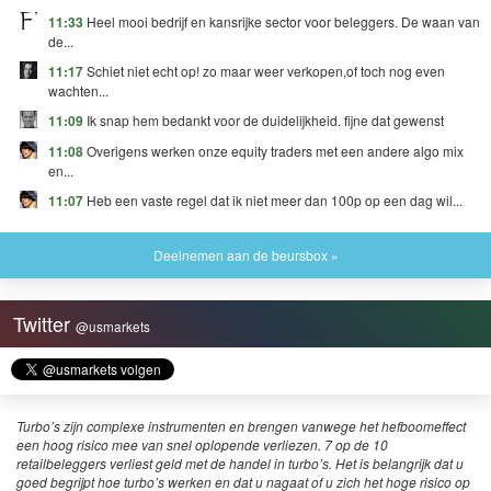
11:33
Heel mooi bedrijf en kansrijke sector voor beleggers. De waan van
de...
11:17
Schiet niet echt op! zo maar weer verkopen,of toch nog even
wachten...
11:09
Ik snap hem bedankt voor de duidelijkheid. fijne dat gewenst
11:08
Overigens werken onze equity traders met een andere algo mix
en...
11:07
Heb een vaste regel dat ik niet meer dan 100p op een dag wil...
Deelnemen aan de beursbox »
Twitter
@usmarkets
Turbo’s zijn complexe instrumenten en brengen vanwege het hefboomeffect
een hoog risico mee van snel oplopende verliezen. 7 op de 10
retailbeleggers verliest geld met de handel in turbo’s. Het is belangrijk dat u
goed begrijpt hoe turbo’s werken en dat u nagaat of u zich het hoge risico op