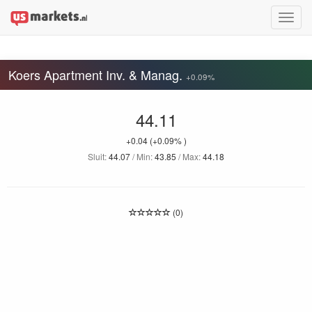
Toggle
naviga
Koers Apartment Inv. & Manag.
+0.09%
44.11
+0.04
(+0.09% )
Sluit:
44.07
/ Min:
43.85
/ Max:
44.18
(0)