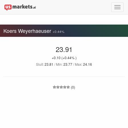
Toggle
naviga
Koers Weyerhaeuser
+0.44%
23.91
+0.10
(+0.44% )
Sluit:
23.81
/ Min:
23.77
/ Max:
24.16
(0)