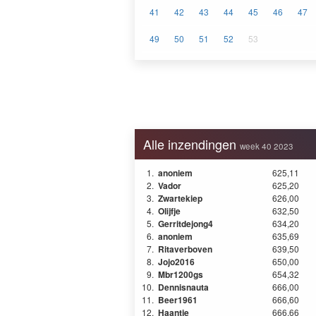
41
42
43
44
45
46
47
49
50
51
52
53
Alle inzendingen
week 40 2023
1.
anoniem
625,11
2.
Vador
625,20
3.
Zwartekiep
626,00
4.
Olijfje
632,50
5.
Gerritdejong4
634,20
6.
anoniem
635,69
7.
Ritaverboven
639,50
8.
Jojo2016
650,00
9.
Mbr1200gs
654,32
10.
Dennisnauta
666,00
11.
Beer1961
666,60
12.
Haantje
666,66