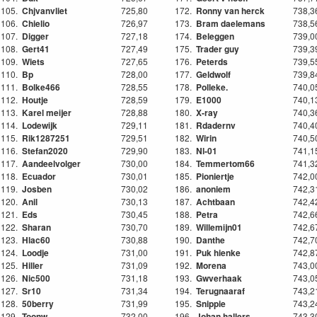
105.
Chjvanvliet
725,80
172.
Ronny van herck
738,3
106.
Chielio
726,97
173.
Bram daelemans
738,5
107.
Digger
727,18
174.
Beleggen
739,0
108.
Gert41
727,49
175.
Trader guy
739,3
109.
Wiets
727,65
176.
Peterds
739,5
110.
Bp
728,00
177.
Geldwolf
739,8
111.
Bolke466
728,55
178.
Polleke.
740,0
112.
Houtje
728,59
179.
E1000
740,1
113.
Karel meijer
728,88
180.
X-ray
740,3
114.
Lodewijk
729,11
181.
Rdadernv
740,4
115.
Rik1287251
729,51
182.
Wirin
740,5
116.
Stefan2020
729,90
183.
Nl-01
741,1
117.
Aandeelvolger
730,00
184.
Temmertom66
741,3
118.
Ecuador
730,01
185.
Pioniertje
742,0
119.
Josben
730,02
186.
anoniem
742,3
120.
Anil
730,13
187.
Achtbaan
742,4
121.
Eds
730,45
188.
Petra
742,6
122.
Sharan
730,70
189.
Willemijn01
742,6
123.
Hlac60
730,88
190.
Danthe
742,7
124.
Loodje
731,00
191.
Puk hienke
742,8
125.
Hiller
731,09
192.
Morena
743,0
126.
Nic500
731,18
193.
Gwverhaak
743,0
127.
Sr10
731,34
194.
Terugnaaraf
743,2
128.
50berry
731,99
195.
Snippie
743,2
129.
Toonw
732,00
196.
Johan hallers
743,3