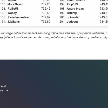
130.
More2learn
732,23
197.
Xlcp053
743,4
131.
Rollie58
732,45
198.
Andre braas
743,5
132.
Woody
732,60
199.
Bruintje
743,7
133.
Rene kenselaar
732,69
200.
Jpinkster
743,8
134.
J.leijtens
732,89
201.
Jodocus
744,3
 vanwege het hefboomeffect een hoog risico mee van snel oplopende verliezen. 7 o
egrijpt hoe turbo’s werken en dat u nagaat of u zich het hoge risico op verlies kunt 
f met
met de