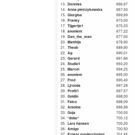
13.
Denniss
666,67
14.
Anna pietrzykowska
667,50
15.
Giorgios
669,69
16.
Franky
673,00
17.
Tijgertje1
675,33
18.
anoniem
677,22
19.
Dan_the_man
677,50
20.
Matthijs
678,90
21.
Theob
689,90
22.
Ag
690,01
23.
Gerard
691,66
24.
Studio1
693,20
25.
Marcel
694,25
26.
anoniem
695,00
27.
Fred
695,40
28.
Ljrooda
697,28
29.
Profit1
697,57
30.
Goldin
698,00
31.
Falco
698,09
32.
Antoine
699,99
33.
Goja
700,00
34.
*dolar*
700,12
35.
Lars hansen
700,20
36.
Amigo
700,50
37.
Ernest vanderclooten
701,45