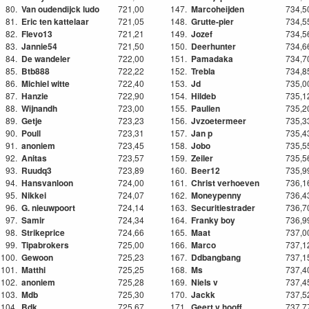
80.
Van oudendijck ludo
721,00
147.
Marcoheijden
734,5
81.
Eric ten kattelaar
721,05
148.
Grutte-pier
734,5
82.
Flevo13
721,21
149.
Jozef
734,5
83.
Jannie54
721,50
150.
Deerhunter
734,6
84.
De wandeler
722,00
151.
Pamadaka
734,7
85.
Btb888
722,22
152.
Trebla
734,8
86.
Michiel witte
722,40
153.
Jd
735,0
87.
Hanzie
722,90
154.
Hildeb
735,1
88.
Wijnandh
723,00
155.
Paulien
735,2
89.
Getje
723,23
156.
Jvzoetermeer
735,3
90.
Poull
723,31
157.
Jan p
735,4
91.
anoniem
723,45
158.
Jobo
735,5
92.
Anitas
723,57
159.
Zeiler
735,5
93.
Ruudq3
723,89
160.
Beer12
735,9
94.
Hansvanloon
724,00
161.
Christ verhoeven
736,1
95.
Nikkei
724,07
162.
Moneypenny
736,4
96.
G. nieuwpoort
724,14
163.
Securitiestrader
736,7
97.
Samir
724,34
164.
Franky boy
736,9
98.
Strikeprice
724,66
165.
Maat
737,0
99.
Tipabrokers
725,00
166.
Marco
737,1
100.
Gewoon
725,23
167.
Ddbangbang
737,1
101.
Matthi
725,25
168.
Ms
737,4
102.
anoniem
725,28
169.
Niels v
737,4
103.
Mdb
725,30
170.
Jackk
737,5
104.
Bdk
725,67
171.
Geert v hooff
737,7