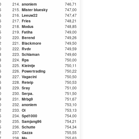
0
214.
anoniem
746,71
5
215.
Mister bluesky
747,00
6
216.
Leeuw22
747,47
6
217.
Fries
748,21
0
218.
Modus
748,85
5
219.
Fatiha
749,00
0
220.
Berend
749,26
2
221.
Blackmore
749,50
0
222.
Rvdv
749,59
3
223.
Schlaman
749,60
3
224.
Rps
750,00
5
225.
Kleintje
750,11
6
226.
Powertrading
750,22
9
227.
Vagacini
750,50
6
228.
Reteip
750,53
3
229.
Sray
751,00
0
230.
Serpa.
751,50
9
231.
Mrbg9
751,67
0
232.
anoniem
753,10
2
233.
Oi
753,13
5
234.
Spd1000
754,00
0
235.
Samjang96
754,21
5
236.
Schutte
754,34
2
237.
Gazza
755,55
7
238.
Mo
755,63