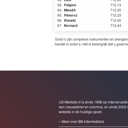
63.
Fulgore
712,13
64.
Mies64
712,20
65.
Pietervz
712,33
66.
Ronald
712,40
67.
Bernard
712,44
Turbo’s zijn complexe instrumenten en brengen
handel in turbo’s. Het is belangrijk dat u goed b
US Markets.nl is sinds 1998 op internet actie
een nieuwsbrief en columns, en sinds 2002 
website in de huidige opzet.
» Meer over BB Intermediaire