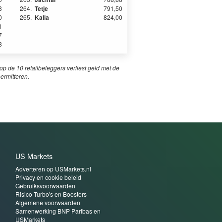
3
264.
Tetje
791,50
0
265.
Kalla
824,00
1
7
8
p de 10 retailbeleggers verliest geld met de
permitteren.
US Markets
Adverteren op USMarkets.nl
Privacy en cookie beleid
Gebruiksvoorwaarden
Risico Turbo's en Boosters
Algemene voorwaarden
Samenwerking BNP Paribas en
USMarkets