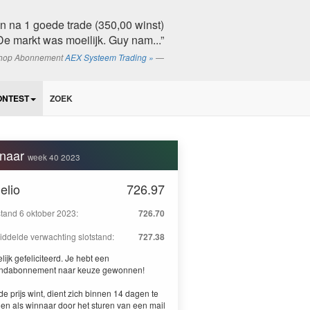
 en na 1 goede trade (350,00 winst)
e markt was moeilijk. Guy nam...”
shop Abonnement
AEX Systeem Trading »
ONTEST
ZOEK
naar
week 40 2023
elio
726.97
stand 6 oktober 2023:
726.70
ddelde verwachting slotstand:
727.38
lijk gefeliciteerd. Je hebt een
ndabonnement naar keuze gewonnen!
de prijs wint, dient zich binnen 14 dagen te
en als winnaar door het sturen van een mail