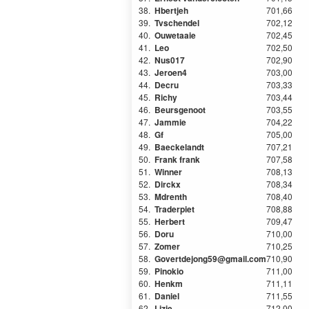
38.
Hbertjeh
701,66
39.
Tvschendel
702,12
40.
Ouwetaaie
702,45
41.
Leo
702,50
42.
Nus017
702,90
43.
Jeroen4
703,00
44.
Decru
703,33
45.
Richy
703,44
46.
Beursgenoot
703,55
47.
Jammie
704,22
48.
Gf
705,00
49.
Baeckelandt
707,21
50.
Frank frank
707,58
51.
Winner
708,13
52.
Dirckx
708,34
53.
Mdrenth
708,40
54.
Traderpiet
708,88
55.
Herbert
709,47
56.
Doru
710,00
57.
Zomer
710,25
58.
Govertdejong59@gmail.com
710,90
59.
Pinokio
711,00
60.
Henkm
711,11
61.
Daniel
711,55
62.
Lizie
712,00