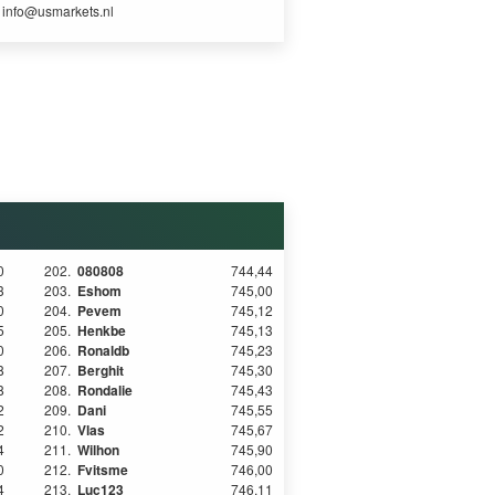
r
info@usmarkets.nl
0
202.
080808
744,44
3
203.
Eshom
745,00
0
204.
Pevem
745,12
5
205.
Henkbe
745,13
0
206.
Ronaldb
745,23
8
207.
Berghit
745,30
8
208.
Rondalie
745,43
2
209.
Dani
745,55
2
210.
Vlas
745,67
4
211.
Wilhon
745,90
0
212.
Fvitsme
746,00
4
213.
Luc123
746,11