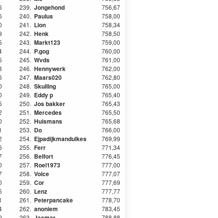
6
239.
Jongehond
756,67
6
240.
Paulus
758,00
0
241.
Lion
758,34
9
242.
Henk
758,50
5
243.
Markt123
759,00
4
244.
P.gog
760,00
5
245.
Wvds
761,00
3
246.
Hennywerk
762,00
6
247.
Maars020
762,80
0
248.
Skuiling
765,00
0
249.
Eddy p
765,40
5
250.
Jos bakker
765,43
2
251.
Mercedes
765,50
0
252.
Huismans
765,68
1
253.
Do
766,00
2
254.
Ejpadijkmandulkes
769,99
6
255.
Ferr
771,34
7
256.
Belfort
776,45
0
257.
Roel1973
777,00
7
258.
Voice
777,07
0
259.
Cor
777,69
5
260.
Lenz
777,77
1
261.
Peterpancake
778,70
4
262.
anoniem
783,45
0
263.
Jacmar
788,88