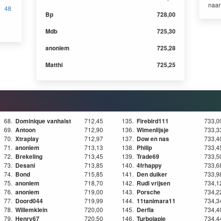
naa
48
Bp
728,00
Mdb
725,30
anoniem
725,28
Matthi
725,25
68.
Dominique vanhalst
712,45
135.
Firebird111
733,0
69.
Antoon
712,90
136.
Wimenlijsje
733,3
70.
Xtraplay
712,97
137.
Dow en nas
733,4
71.
anoniem
713,13
138.
Philip
733,4
72.
Brekeling
713,45
139.
Trade69
733,5
73.
Desani
713,85
140.
4frhappy
733,6
74.
Bond
715,85
141.
Den duiker
733,9
75.
anoniem
718,70
142.
Rudi vrijsen
734,1
76.
anoniem
719,00
143.
Porsche
734,2
77.
Doord044
719,99
144.
11tanimara11
734,3
78.
Willemklein
720,00
145.
Derfla
734,4
79.
Henry67
720,50
146.
Turbojapie
734,4