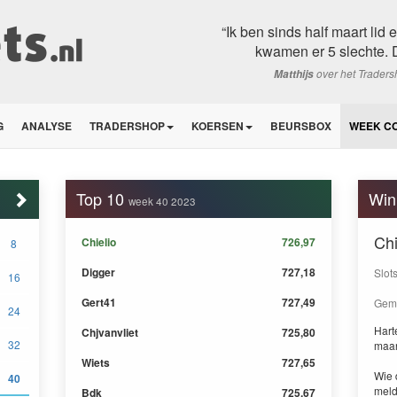
“Ik ben sinds half maart lid
kwamen er 5 slechte. D
over het Trader
Matthijs
G
ANALYSE
TRADERSHOP
KOERSEN
BEURSBOX
WEEK C
Top 10
Win
week 40 2023
Chi
Chielio
726,97
8
Digger
727,18
Slot
16
Gert41
727,49
Gemi
24
Harte
Chjvanvliet
725,80
32
maa
Wiets
727,65
Wie 
40
meld
Bdk
725,67