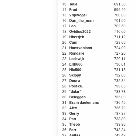
13.
Tetje
691,50
14.
Fred
695,40
15.
Vrijevogel
700,00
16.
Dan_the_man
701,50
17.
Leo
702,50
18.
Ovidius2022
710,00
19.
Hbertjeh
711,12
20.
Cam
723,60
21.
Hansvanloon
724,00
22.
Rondalie
727,20
23.
Lodewijk
729,11
24.
Erik666
730,01
25.
Nic500
731,18
26.
Skippy
732,00
27.
Decru
732,34
28.
Polleke.
733,05
29.
*dolar*
733,78
30.
Beleggen
735,00
31.
Bram daelemans
736,45
32.
Alex
736,70
33.
Gerry
737,37
34.
Pan
738,80
35.
Theob
739,90
36.
Ferr
743,34
37.
Anitas
743,47