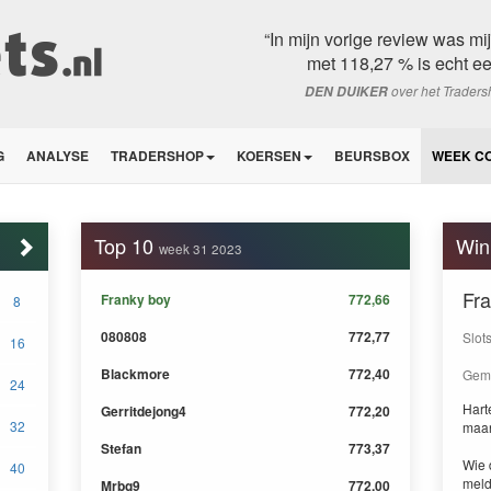
“In mijn vorige review was m
met 118,27 % is echt ee
over het Trader
DEN DUIKER
G
ANALYSE
TRADERSHOP
KOERSEN
BEURSBOX
WEEK C
Top 10
Win
week 31 2023
Fr
Franky boy
772,66
8
080808
772,77
Slot
16
Blackmore
772,40
Gemi
24
Harte
Gerritdejong4
772,20
32
maa
Stefan
773,37
Wie 
40
meld
Mrbg9
772,00