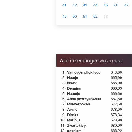
41
42
43
44
45
46
47
49
50
51
52
53
Alle inzendingen
week 31 2023
1.
Van oudendijck ludo
643,00
2.
Houtje
665,99
3.
Nawid
666,00
4.
Denniss
666,63
5.
Haantje
666,66
6.
Anna pietrzykowska
667,50
7.
Ritaverboven
677,50
8.
Arend
678,00
9.
Dirckx
678,34
10.
Matthijs
678,90
11.
Zwartekiep
680,00
12.
anoniem
688,22