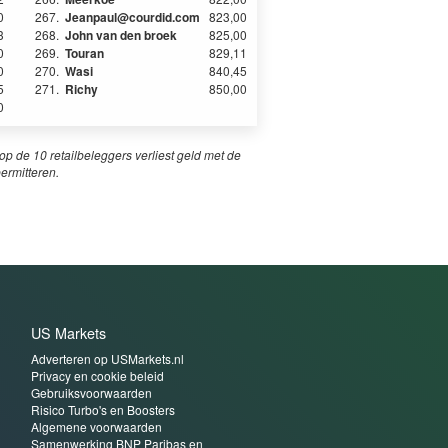
0
267.
Jeanpaul@courdid.com
823,00
3
268.
John van den broek
825,00
0
269.
Touran
829,11
0
270.
Wasi
840,45
5
271.
Richy
850,00
0
p de 10 retailbeleggers verliest geld met de
permitteren.
US Markets
Adverteren op USMarkets.nl
Privacy en cookie beleid
Gebruiksvoorwaarden
Risico Turbo's en Boosters
Algemene voorwaarden
Samenwerking BNP Paribas en