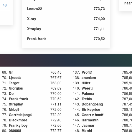
naa
48
Leeuw22
773,73
X-ray
774,00
Xtraplay
771,11
Frank frank
770,52
69.
Gf
766,45
137.
Profit1
785,4
70.
Ljrooda
767,67
138.
anoniem
785,6
71.
Target
768,00
139.
Hiller
785,9
72.
Giorgios
769,69
140.
Weertj
786,4
73.
Do
770,00
141.
Paloma
786,5
74.
Frank frank
770,52
142.
Trebla
787,0
75.
Xtraplay
771,11
143.
Ddbangbang
787,4
76.
Mrbg9
772,00
144.
Strikeprice
788,1
77.
Gerritdejong4
772,20
145.
Geert v hooff
788,6
78.
Blackmore
772,40
146.
Harmenth
788,7
79.
Franky boy
772,66
147.
Jacmar
788,7
80.
080808
772,77
148.
Matthi
788,8