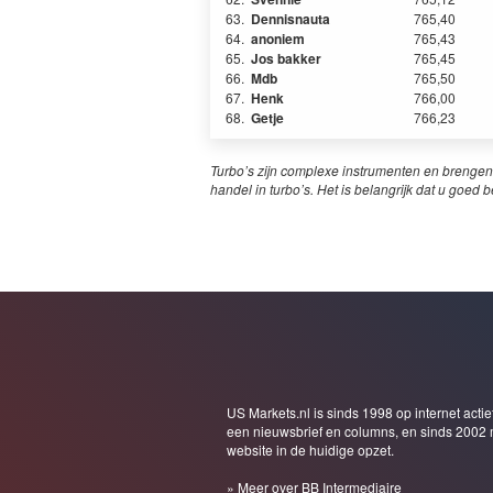
63.
Dennisnauta
765,40
64.
anoniem
765,43
65.
Jos bakker
765,45
66.
Mdb
765,50
67.
Henk
766,00
68.
Getje
766,23
Turbo’s zijn complexe instrumenten en brengen
handel in turbo’s. Het is belangrijk dat u goed b
US Markets.nl is sinds 1998 op internet actie
een nieuwsbrief en columns, en sinds 2002 
website in de huidige opzet.
» Meer over BB Intermediaire