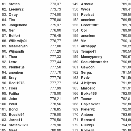
81.
Stefan
773,37
149.
Arnoud
789,3
82.
Leeuw22
773,73
150.
Wvds
789,4
83.
X-ray
774,00
151.
Reelsat
789,5
84.
Tita
775,00
152.
anoniem
789,5
85.
Jongehond
775,37
153.
Grootttttttt
789,7
86.
Ger
776,00
154.
Cor
789,9
87.
Belfort
776,45
155.
anoniem
790,0
88.
Willemijn01
776,77
156.
Vin
790,1
89.
Maartenjan
777,00
157.
4frhappy
790,2
90.
Wijnandh
777,20
158.
Tempo41
790,5
91.
Theo
777,33
159.
Moneypenny
790,6
92.
Lenz
777,44
160.
Securitiestrader
790,8
93.
Pioniertje
777,50
161.
Gewoon
791,0
94.
anoniem
777,70
162.
Serpa.
791,5
95.
Sray
777,76
163.
Rvdv
791,5
96.
Roel1973
777,77
164.
J.leijtens
791,8
97.
Fries
777,99
165.
Marcello
791,9
98.
Fatiha
778,00
166.
Bolke466
792,0
99.
Jebe
778,21
167.
Toonw
792,0
100.
Poull
778,56
168.
Chjvanvliet
792,8
101.
Bond
778,85
169.
Pietervz
792,9
102.
Bossie94
779,00
170.
Antoon
793,6
103.
Jarno11
779,50
171.
Bernard
794,8
104.
Stefan2020
779,90
172.
Ruudq3
794,9
105.
Maat
780,00
173.
Rollie58
795,8