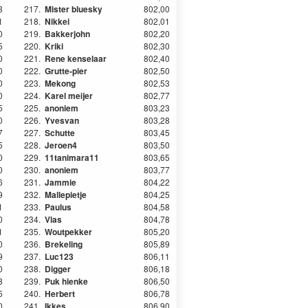
3
217.
Mister bluesky
802,00
1
218.
Nikkei
802,01
0
219.
Bakkerjohn
802,20
5
220.
Kriki
802,30
0
221.
Rene kenselaar
802,40
0
222.
Grutte-pier
802,50
0
223.
Mekong
802,53
0
224.
Karel meijer
802,77
5
225.
anoniem
803,23
0
226.
Yvesvan
803,28
7
227.
Schutte
803,45
5
228.
Jeroen4
803,50
0
229.
11tanimara11
803,65
0
230.
anoniem
803,77
6
231.
Jammie
804,22
9
232.
Mallepietje
804,25
1
233.
Paulus
804,58
0
234.
Vlas
804,78
1
235.
Woutpekker
805,20
0
236.
Brekeling
805,89
9
237.
Luc123
806,11
0
238.
Digger
806,18
8
239.
Puk hienke
806,50
5
240.
Herbert
806,78
0
241.
Ikkes
806,90