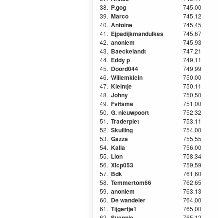
38.
P.gog
745,00
39.
Marco
745,12
40.
Antoine
745,45
41.
Ejpadijkmandulkes
745,67
42.
anoniem
745,93
43.
Baeckelandt
747,21
44.
Eddy p
749,11
45.
Doord044
749,99
46.
Willemklein
750,00
47.
Kleintje
750,11
48.
Johny
750,50
49.
Fvitsme
751,00
50.
G. nieuwpoort
752,32
51.
Traderpiet
753,11
52.
Skuiling
754,00
53.
Gazza
755,55
54.
Kalla
756,00
55.
Lion
758,34
56.
Xlcp053
759,59
57.
Bdk
761,60
58.
Temmertom66
762,65
59.
anoniem
763,13
60.
De wandeler
764,00
61.
Tijgertje1
765,00
62.
Svennie
765,12