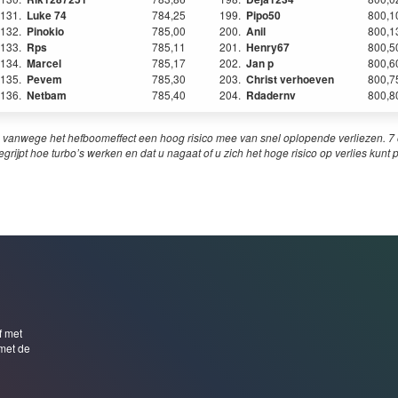
131.
Luke 74
784,25
199.
Pipo50
800,1
132.
Pinokio
785,00
200.
Anil
800,1
133.
Rps
785,11
201.
Henry67
800,5
134.
Marcel
785,17
202.
Jan p
800,6
135.
Pevem
785,30
203.
Christ verhoeven
800,7
136.
Netbam
785,40
204.
Rdadernv
800,8
 vanwege het hefboomeffect een hoog risico mee van snel oplopende verliezen. 7 o
egrijpt hoe turbo’s werken en dat u nagaat of u zich het hoge risico op verlies kunt 
f met
met de