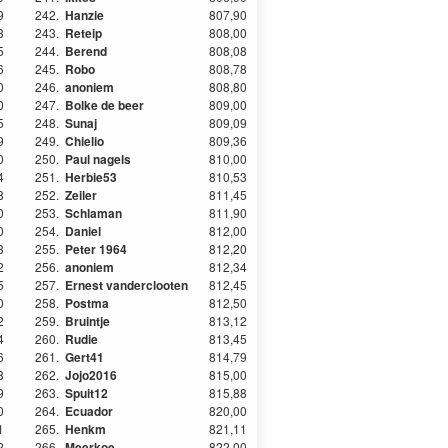
9
242.
Hanzie
807,90
3
243.
Reteip
808,00
5
244.
Berend
808,08
6
245.
Robo
808,78
0
246.
anoniem
808,80
0
247.
Bolke de beer
809,00
5
248.
Sunaj
809,09
9
249.
Chielio
809,36
0
250.
Paul nagels
810,00
4
251.
Herbie53
810,53
8
252.
Zeiler
811,45
0
253.
Schlaman
811,90
0
254.
Daniel
812,00
3
255.
Peter 1964
812,20
2
256.
anoniem
812,34
5
257.
Ernest vanderclooten
812,45
0
258.
Postma
812,50
2
259.
Bruintje
813,12
4
260.
Rudie
813,45
6
261.
Gert41
814,79
8
262.
Jojo2016
815,00
9
263.
Spuit12
815,88
0
264.
Ecuador
820,00
1
265.
Henkm
821,11
2
266.
Meerkoe
822,00