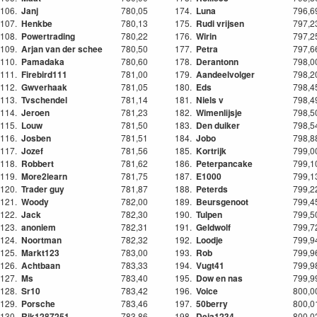
106.
Janj
780,05
174.
Luna
796,6
107.
Henkbe
780,13
175.
Rudi vrijsen
797,2
108.
Powertrading
780,22
176.
Wirin
797,2
109.
Arjan van der schee
780,50
177.
Petra
797,6
110.
Pamadaka
780,60
178.
Derantonn
798,0
111.
Firebird111
781,00
179.
Aandeelvolger
798,2
112.
Gwverhaak
781,05
180.
Eds
798,4
113.
Tvschendel
781,14
181.
Niels v
798,4
114.
Jeroen
781,23
182.
Wimenlijsje
798,5
115.
Louw
781,50
183.
Den duiker
798,5
116.
Josben
781,51
184.
Jobo
798,8
117.
Jozef
781,56
185.
Kortrijk
799,0
118.
Robbert
781,62
186.
Peterpancake
799,1
119.
More2learn
781,75
187.
E1000
799,1
120.
Trader guy
781,87
188.
Peterds
799,2
121.
Woody
782,00
189.
Beursgenoot
799,4
122.
Jack
782,30
190.
Tulpen
799,5
123.
anoniem
782,31
191.
Geldwolf
799,7
124.
Noortman
782,32
192.
Loodje
799,9
125.
Markt123
783,00
193.
Rob
799,9
126.
Achtbaan
783,33
194.
Vugt41
799,9
127.
Ms
783,40
195.
Dow en nas
799,9
128.
Sr10
783,42
196.
Voice
800,0
129.
Porsche
783,46
197.
50berry
800,0
130.
Rik1287251
783,86
198.
Deja1234
800,0