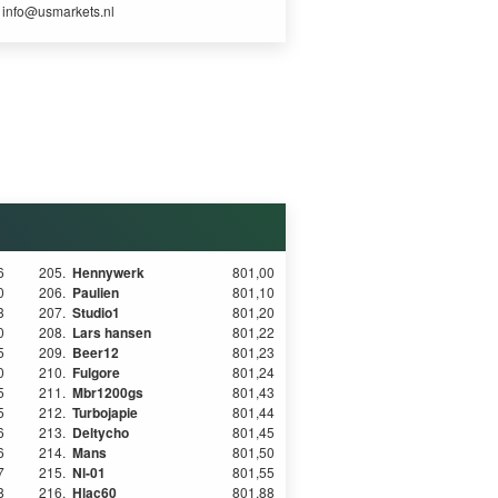
r
info@usmarkets.nl
6
205.
Hennywerk
801,00
0
206.
Paulien
801,10
3
207.
Studio1
801,20
0
208.
Lars hansen
801,22
5
209.
Beer12
801,23
0
210.
Fulgore
801,24
5
211.
Mbr1200gs
801,43
5
212.
Turbojapie
801,44
6
213.
Deltycho
801,45
6
214.
Mans
801,50
7
215.
Nl-01
801,55
8
216.
Hlac60
801,88