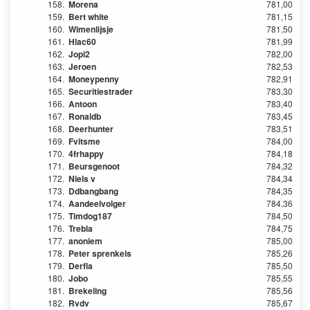
158.
Morena
781,00
159.
Bert white
781,15
160.
Wimenlijsje
781,50
161.
Hlac60
781,99
162.
Jopi2
782,00
163.
Jeroen
782,53
164.
Moneypenny
782,91
165.
Securitiestrader
783,30
166.
Antoon
783,40
167.
Ronaldb
783,45
168.
Deerhunter
783,51
169.
Fvitsme
784,00
170.
4frhappy
784,18
171.
Beursgenoot
784,32
172.
Niels v
784,34
173.
Ddbangbang
784,35
174.
Aandeelvolger
784,36
175.
Timdog187
784,50
176.
Trebla
784,75
177.
anoniem
785,00
178.
Peter sprenkels
785,26
179.
Derfla
785,50
180.
Jobo
785,55
181.
Brekeling
785,56
182.
Rvdv
785,67