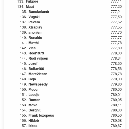
133.
Fulgore
777,11
134.
Maat
777,20
135.
Baeckelandt
777,21
136.
Vugt41
777,50
137.
Pevem
777,52
138.
Xtraplay
777,55
139.
anoniem
777,70
140.
Ronaldo
777,77
141.
Matthi
777,78
142.
Vlas
777,89
143.
Roel1973
778,00
144.
Rudi vrijsen
778,34
145.
Jozef
778,50
146.
Bolke466
778,56
147.
More2learn
778,78
148.
Goja
779,00
149.
Newspeedy
779,80
150.
P.gog
780,00
151.
Loodje
780,01
152.
Ramon
780,05
153.
Move
780,11
154.
Berghit
780,30
155.
Frank toxopeus
780,50
156.
Hildeb
780,58
157.
Ikkes
780,67