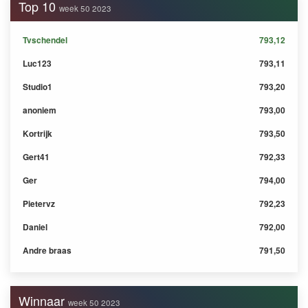
Top 10
week 50 2023
Tvschendel
793,12
Luc123
793,11
Studio1
793,20
anoniem
793,00
Kortrijk
793,50
Gert41
792,33
Ger
794,00
Pietervz
792,23
Daniel
792,00
Andre braas
791,50
Winnaar
week 50 2023