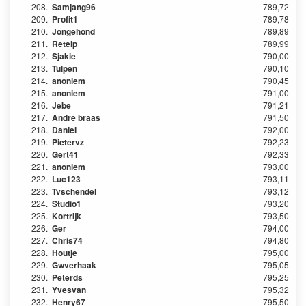
208.
Samjang96
789,72
209.
Profit1
789,78
210.
Jongehond
789,89
211.
Reteip
789,99
212.
Sjakie
790,00
213.
Tulpen
790,10
214.
anoniem
790,45
215.
anoniem
791,00
216.
Jebe
791,21
217.
Andre braas
791,50
218.
Daniel
792,00
219.
Pietervz
792,23
220.
Gert41
792,33
221.
anoniem
793,00
222.
Luc123
793,11
223.
Tvschendel
793,12
224.
Studio1
793,20
225.
Kortrijk
793,50
226.
Ger
794,00
227.
Chris74
794,80
228.
Houtje
795,00
229.
Gwverhaak
795,05
230.
Peterds
795,25
231.
Yvesvan
795,32
232.
Henry67
795,50