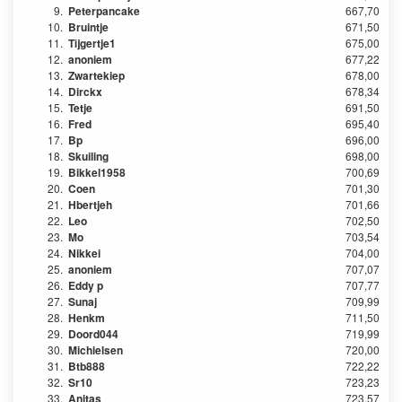
9.
Peterpancake
667,70
10.
Bruintje
671,50
11.
Tijgertje1
675,00
12.
anoniem
677,22
13.
Zwartekiep
678,00
14.
Dirckx
678,34
15.
Tetje
691,50
16.
Fred
695,40
17.
Bp
696,00
18.
Skuiling
698,00
19.
Bikkel1958
700,69
20.
Coen
701,30
21.
Hbertjeh
701,66
22.
Leo
702,50
23.
Mo
703,54
24.
Nikkei
704,00
25.
anoniem
707,07
26.
Eddy p
707,77
27.
Sunaj
709,99
28.
Henkm
711,50
29.
Doord044
719,99
30.
Michielsen
720,00
31.
Btb888
722,22
32.
Sr10
723,23
33.
Anitas
723,57