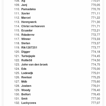
108.
Ag
770,01
109.
Janj
770,05
110.
Pamadaka
770,70
111.
Xavier
771,11
112.
Marcel
771,22
113.
Hennywerk
771,30
114.
Christ verhoeven
771,71
115.
Ecuador
772,21
116.
Rdadernv
772,77
117.
Winner
773,33
118.
Stefan
773,37
119.
Rik1287251
773,77
120.
Digger
774,18
121.
Turbojapie
774,45
122.
Rollie58
774,50
123.
John van den broek
774,75
124.
Eds
775,00
125.
Lodewijk
775,01
126.
Reelsat
775,25
127.
Mdb
775,60
128.
Josben
776,01
129.
Woody
776,40
130.
Belfort
776,45
131.
Smit
777,00
132.
Luckycees
777,07