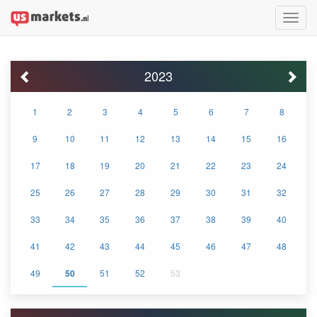
Toggle
naviga
2023
1
2
3
4
5
6
7
8
9
10
11
12
13
14
15
16
17
18
19
20
21
22
23
24
25
26
27
28
29
30
31
32
33
34
35
36
37
38
39
40
41
42
43
44
45
46
47
48
49
50
51
52
53