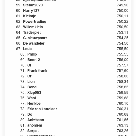
59.
Stefan2020
749,90
60.
Harry127
750,00
61.
Kleintje
750,11
62.
Powertrading
750,22
63.
Willemklein
750,50
64.
Traderpiet
753,11
65.
G. nieuwpoort
754,25
66.
De wandeler
754,50
67.
Louis
755,50
68.
Philip
755,55
69.
Beer12
756,00
70.
Oi
757,57
71.
Frank frank
757,60
72.
Cr
758,00
73.
Lion
758,34
74.
Bond
758,85
75.
Xlcp053
759,59
76.
Wasi
759,68
77.
Henkbe
760,10
78.
Eric ten kattelaar
760,31
79.
Do
760,68
80.
Achtbaan
761,86
81.
anoniem
763,13
82.
Serpa.
763,26
83.
763,45