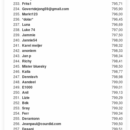
233.
Frits1
795,71
234.
Govertdejong59@gmail.com
795,90
235.
Markt123
796,00
236.
*dolar*
796,45
237.
Luna
796,69
238.
Luke 74
797,00
239.
Jammie
797,50
240.
Jannie54
798,00
241.
Karel meijer
798,32
242.
anoniem
798,33
243.
Jan p
798,34
244.
Richy
798,41
245.
Mister bluesky
798,50
246.
Kalla
798,77
247.
Dennisvh
798,98
248.
Aandeel
799,00
249.
E1000
799,01
250.
Anil
799,13
251.
Lizie
799,29
252.
Bdk
799,30
253.
Sray
799,32
254.
Ferr
799,34
255.
Derantonn
799,40
256.
Jeanpaul@courdid.com
799,50
257.
Desani
799,51