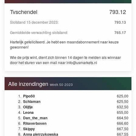
Tvschendel
793.12
Slotstand 15 december 2023:
793.13
Gemiddelde verwachting slotstand:
765.17
Hartelijk gefeliciteerd. Je hebt een maandabonnement naar keuze
gewonnen!
Wie de prijs wint, dient zich binnen 14 dagen te melden als winnaar
door het sturen van een mail naar
info@usmarkets.nl
Alle inzendingen
week 50 2023
1.
Pipo50
625,00
2.
Schlaman
625,50
3.
Olijfje
632,50
4.
Leona
655,00
5.
Dan_the_man
664,50
6.
Ritaverboven
666,60
7.
Skippy
667,50
8.
Anna pietrzykowska
667,55