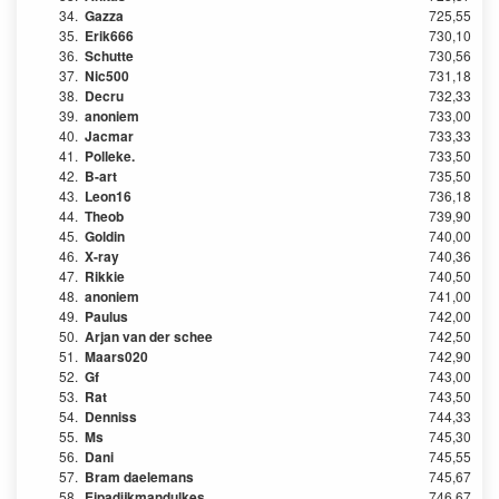
34.
Gazza
725,55
35.
Erik666
730,10
36.
Schutte
730,56
37.
Nic500
731,18
38.
Decru
732,33
39.
anoniem
733,00
40.
Jacmar
733,33
41.
Polleke.
733,50
42.
B-art
735,50
43.
Leon16
736,18
44.
Theob
739,90
45.
Goldin
740,00
46.
X-ray
740,36
47.
Rikkie
740,50
48.
anoniem
741,00
49.
Paulus
742,00
50.
Arjan van der schee
742,50
51.
Maars020
742,90
52.
Gf
743,00
53.
Rat
743,50
54.
Denniss
744,33
55.
Ms
745,30
56.
Dani
745,55
57.
Bram daelemans
745,67
58.
Ejpadijkmandulkes
746,67