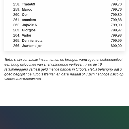
258.
Trade69
799,70
259.
Marco
799,76
260.
Cor
799,80
261.
anoniem
799,88
262.
Jojo2016
799,90
263.
Giorgios
799,97
264.
Vador
799,98
265.
Dennisnauta
799,99
266.
Jswismeijer
800,00
Turbo’s zijn complexe instrumenten en brengen vanwege het hefboomeffect
een hoog risico mee van snel oplopende verliezen. 7 op de 10
retailbeleggers verliest geld met de handel in turbo’s. Het is belangrijk dat u
goed begrijpt hoe turbo’s werken en dat u nagaat of u zich het hoge risico op
verlies kunt permitteren.