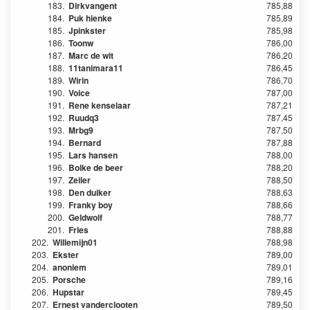
183.
Dirkvangent
785,88
184.
Puk hienke
785,89
185.
Jpinkster
785,98
186.
Toonw
786,00
187.
Marc de wit
786,20
188.
11tanimara11
786,45
189.
Wirin
786,70
190.
Voice
787,00
191.
Rene kenselaar
787,21
192.
Ruudq3
787,45
193.
Mrbg9
787,50
194.
Bernard
787,88
195.
Lars hansen
788,00
196.
Bolke de beer
788,20
197.
Zeiler
788,50
198.
Den duiker
788,63
199.
Franky boy
788,66
200.
Geldwolf
788,77
201.
Fries
788,88
202.
Willemijn01
788,98
203.
Ekster
789,00
204.
anoniem
789,01
205.
Porsche
789,16
206.
Hupstar
789,45
207.
Ernest vanderclooten
789,50