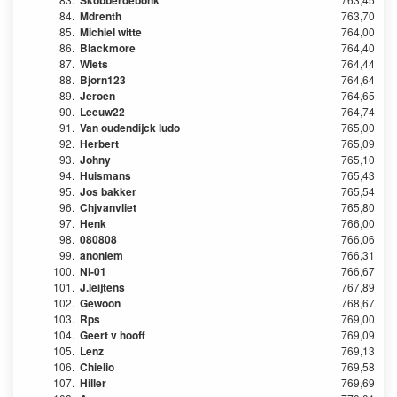
Skobberdebonk
84.
Mdrenth
763,70
85.
Michiel witte
764,00
86.
Blackmore
764,40
87.
Wiets
764,44
88.
Bjorn123
764,64
89.
Jeroen
764,65
90.
Leeuw22
764,74
91.
Van oudendijck ludo
765,00
92.
Herbert
765,09
93.
Johny
765,10
94.
Huismans
765,43
95.
Jos bakker
765,54
96.
Chjvanvliet
765,80
97.
Henk
766,00
98.
080808
766,06
99.
anoniem
766,31
100.
Nl-01
766,67
101.
J.leijtens
767,89
102.
Gewoon
768,67
103.
Rps
769,00
104.
Geert v hooff
769,09
105.
Lenz
769,13
106.
Chielio
769,58
107.
Hiller
769,69