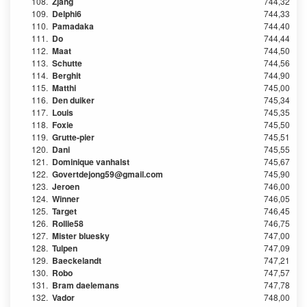
108.
Zjang
744,32
109.
Delphi6
744,33
110.
Pamadaka
744,40
111.
Do
744,44
112.
Maat
744,50
113.
Schutte
744,56
114.
Berghit
744,90
115.
Matthi
745,00
116.
Den duiker
745,34
117.
Louis
745,35
118.
Foxie
745,50
119.
Grutte-pier
745,51
120.
Dani
745,55
121.
Dominique vanhalst
745,67
122.
Govertdejong59@gmail.com
745,90
123.
Jeroen
746,00
124.
Winner
746,05
125.
Target
746,45
126.
Rollie58
746,75
127.
Mister bluesky
747,00
128.
Tulpen
747,09
129.
Baeckelandt
747,21
130.
Robo
747,57
131.
Bram daelemans
747,78
132.
Vador
748,00