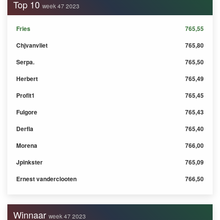
Top 10
week 47 2023
Fries
765,55
Chjvanvliet
765,80
Serpa.
765,50
Herbert
765,49
Profit1
765,45
Fulgore
765,43
Derfla
765,40
Morena
766,00
Jpinkster
765,09
Ernest vanderclooten
766,50
Winnaar
week 47 2023