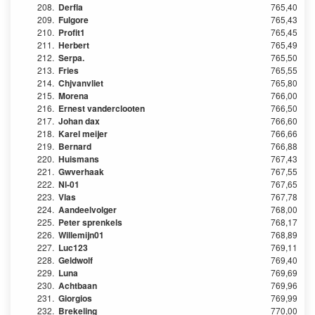
208.
Derfla
765,40
209.
Fulgore
765,43
210.
Profit1
765,45
211.
Herbert
765,49
212.
Serpa.
765,50
213.
Fries
765,55
214.
Chjvanvliet
765,80
215.
Morena
766,00
216.
Ernest vanderclooten
766,50
217.
Johan dax
766,60
218.
Karel meijer
766,66
219.
Bernard
766,88
220.
Huismans
767,43
221.
Gwverhaak
767,55
222.
Nl-01
767,65
223.
Vlas
767,78
224.
Aandeelvolger
768,00
225.
Peter sprenkels
768,17
226.
Willemijn01
768,89
227.
Luc123
769,11
228.
Geldwolf
769,40
229.
Luna
769,69
230.
Achtbaan
769,96
231.
Giorgios
769,99
232.
Brekeling
770,00