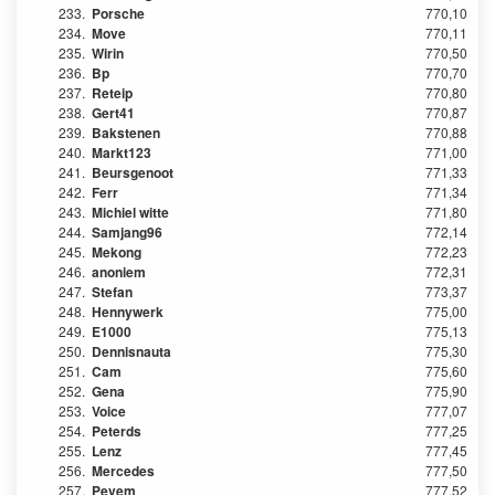
233.
Porsche
770,10
234.
Move
770,11
235.
Wirin
770,50
236.
Bp
770,70
237.
Reteip
770,80
238.
Gert41
770,87
239.
Bakstenen
770,88
240.
Markt123
771,00
241.
Beursgenoot
771,33
242.
Ferr
771,34
243.
Michiel witte
771,80
244.
Samjang96
772,14
245.
Mekong
772,23
246.
anoniem
772,31
247.
Stefan
773,37
248.
Hennywerk
775,00
249.
E1000
775,13
250.
Dennisnauta
775,30
251.
Cam
775,60
252.
Gena
775,90
253.
Voice
777,07
254.
Peterds
777,25
255.
Lenz
777,45
256.
Mercedes
777,50
257.
Pevem
777,52