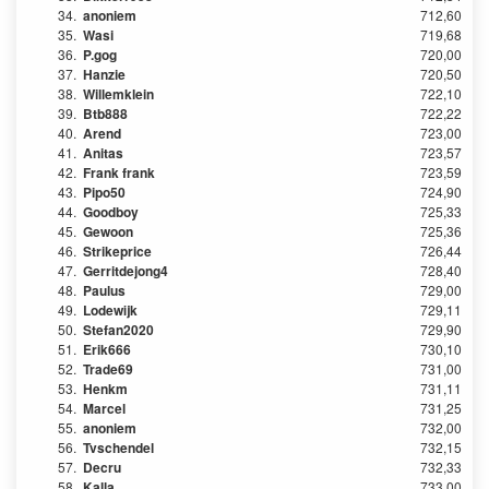
34.
anoniem
712,60
35.
Wasi
719,68
36.
P.gog
720,00
37.
Hanzie
720,50
38.
Willemklein
722,10
39.
Btb888
722,22
40.
Arend
723,00
41.
Anitas
723,57
42.
Frank frank
723,59
43.
Pipo50
724,90
44.
Goodboy
725,33
45.
Gewoon
725,36
46.
Strikeprice
726,44
47.
Gerritdejong4
728,40
48.
Paulus
729,00
49.
Lodewijk
729,11
50.
Stefan2020
729,90
51.
Erik666
730,10
52.
Trade69
731,00
53.
Henkm
731,11
54.
Marcel
731,25
55.
anoniem
732,00
56.
Tvschendel
732,15
57.
Decru
732,33
58.
Kalla
733,00