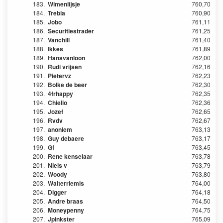
183.
Wimenlijsje
760,70
184.
Trebla
760,90
185.
Jobo
761,11
186.
Securitiestrader
761,25
187.
Vanchill
761,40
188.
Ikkes
761,89
189.
Hansvanloon
762,00
190.
Rudi vrijsen
762,16
191.
Pietervz
762,23
192.
Bolke de beer
762,30
193.
4frhappy
762,35
194.
Chielio
762,36
195.
Jozef
762,65
196.
Rvdv
762,67
197.
anoniem
763,13
198.
Guy debaere
763,17
199.
Gf
763,45
200.
Rene kenselaar
763,78
201.
Niels v
763,79
202.
Woody
763,80
203.
Walterriemis
764,00
204.
Digger
764,18
205.
Andre braas
764,50
206.
Moneypenny
764,75
207.
Jpinkster
765,09