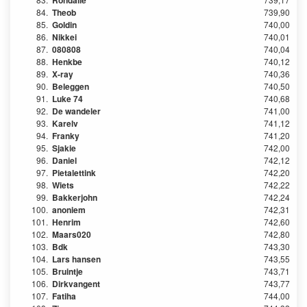
Rondalie
84.
Theob
739,90
85.
Goldin
740,00
86.
Nikkei
740,01
87.
080808
740,04
88.
Henkbe
740,12
89.
X-ray
740,36
90.
Beleggen
740,50
91.
Luke 74
740,68
92.
De wandeler
741,00
93.
Karelv
741,12
94.
Franky
741,20
95.
Sjakie
742,00
96.
Daniel
742,12
97.
Pietalettink
742,20
98.
Wiets
742,22
99.
Bakkerjohn
742,24
100.
anoniem
742,31
101.
Henrim
742,60
102.
Maars020
742,80
103.
Bdk
743,30
104.
Lars hansen
743,55
105.
Bruintje
743,71
106.
Dirkvangent
743,77
107.
Fatiha
744,00