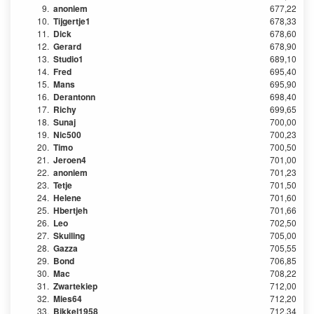
9.
anoniem
677,22
10.
Tijgertje1
678,33
11.
Dick
678,60
12.
Gerard
678,90
13.
Studio1
689,10
14.
Fred
695,40
15.
Mans
695,90
16.
Derantonn
698,40
17.
Richy
699,65
18.
Sunaj
700,00
19.
Nic500
700,23
20.
Timo
700,50
21.
Jeroen4
701,00
22.
anoniem
701,23
23.
Tetje
701,50
24.
Helene
701,60
25.
Hbertjeh
701,66
26.
Leo
702,50
27.
Skuiling
705,00
28.
Gazza
705,55
29.
Bond
706,85
30.
Mac
708,22
31.
Zwartekiep
712,00
32.
Mies64
712,20
33.
Bikkel1958
712,34