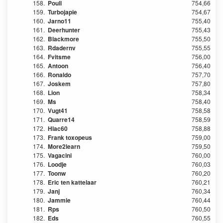
158.
Poull
754,66
159.
Turbojapie
754,67
160.
Jarno11
755,40
161.
Deerhunter
755,43
162.
Blackmore
755,50
163.
Rdadernv
755,55
164.
Fvitsme
756,00
165.
Antoon
756,40
166.
Ronaldo
757,70
167.
Joskem
757,80
168.
Lion
758,34
169.
Ms
758,40
170.
Vugt41
758,58
171.
Quarre14
758,59
172.
Hlac60
758,88
173.
Frank toxopeus
759,00
174.
More2learn
759,50
175.
Vagacini
760,00
176.
Loodje
760,03
177.
Toonw
760,20
178.
Eric ten kattelaar
760,21
179.
Janj
760,34
180.
Jammie
760,44
181.
Rps
760,50
182.
Eds
760,55