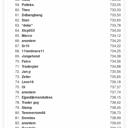
59.
Polleke.
733,05
60.
Theo
733,33
61.
Ddbangbang
733,50
62.
Stan
733,60
63.
*dolar*
733,78
64.
Xlcp053
734,00
65.
Marco
734,12
66.
anoniem
734,20
67.
Sr10
734,22
68.
11tanimara11
734,25
69.
Jongehond
734,38
70.
Falco
734,56
71.
Traderpiet
734,88
72.
Jan p
735,56
73.
Zeiler
735,65
74.
Leon16
736,18
75.
Oi
737,37
76.
anoniem
737,74
77.
Ejpadijkmandulkes
738,15
78.
Trader guy
738,42
79.
Slamp
738,45
80.
Temmertom66
738,73
81.
Denniss
738,99
82.
anoniem
739,00
83.
739,17