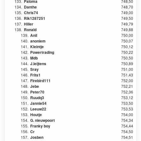
133.
Paloma
748,50
134.
Danthe
748,70
135.
Chris74
749,00
136.
Rik1287251
749,50
137.
Hiller
749,79
138.
Ronald
749,88
139.
Anil
750,00
140.
anoniem
750,07
141.
Kleintje
750,12
142.
Powertrading
750,22
143.
Mdb
750,50
144.
J.leijtens
750,89
145.
Sray
751,00
146.
Frits1
751,43
147.
Firebird111
752,00
148.
Jebe
752,21
149.
Peter70
752,36
150.
Ruudq3
753,12
151.
Jannie54
753,50
152.
Leeuw22
753,53
153.
Houtje
754,00
154.
G. nieuwpoort
754,34
155.
Franky boy
754,44
156.
Cr
754,50
157.
Josben
754,51