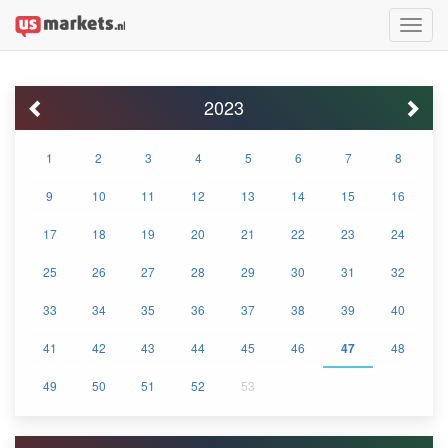
Toggle
naviga
2023
1
2
3
4
5
6
7
8
9
10
11
12
13
14
15
16
17
18
19
20
21
22
23
24
25
26
27
28
29
30
31
32
33
34
35
36
37
38
39
40
41
42
43
44
45
46
47
48
49
50
51
52
53