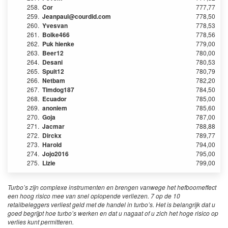
258.
Cor
777,77
259.
Jeanpaul@courdid.com
778,50
260.
Yvesvan
778,53
261.
Bolke466
778,56
262.
Puk hienke
779,00
263.
Beer12
780,00
264.
Desani
780,53
265.
Spuit12
780,79
266.
Netbam
782,20
267.
Timdog187
784,50
268.
Ecuador
785,00
269.
anoniem
785,60
270.
Goja
787,00
271.
Jacmar
788,88
272.
Dirckx
789,77
273.
Harold
794,00
274.
Jojo2016
795,00
275.
Lizie
799,00
Turbo’s zijn complexe instrumenten en brengen vanwege het hefboomeffect
een hoog risico mee van snel oplopende verliezen. 7 op de 10
retailbeleggers verliest geld met de handel in turbo’s. Het is belangrijk dat u
goed begrijpt hoe turbo’s werken en dat u nagaat of u zich het hoge risico op
verlies kunt permitteren.