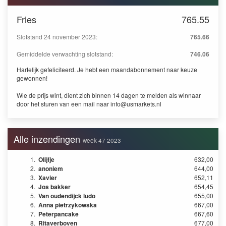
Fries
765.55
Slotstand 24 november 2023:
765.66
Gemiddelde verwachting slotstand:
746.06
Hartelijk gefeliciteerd. Je hebt een maandabonnement naar keuze
gewonnen!
Wie de prijs wint, dient zich binnen 14 dagen te melden als winnaar
door het sturen van een mail naar
info@usmarkets.nl
Alle inzendingen
week 47 2023
1.
Olijfje
632,00
2.
anoniem
644,00
3.
Xavier
652,11
4.
Jos bakker
654,45
5.
Van oudendijck ludo
655,00
6.
Anna pietrzykowska
667,00
7.
Peterpancake
667,60
8.
Ritaverboven
677,00