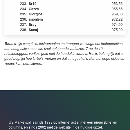
233.
Sr10
953,53
234.
Gazza
955,55
235.
Giorgios
969,00
236.
anoniem
972,22
237.
Sray
974,99
238.
Sunaj
975,00
Turbo’s zijn complexe instrumenten en brengen vanwege het hefboomeffect
een hoog risico mee van snel oplopende verliezen. 7 op de 10
retailbeleggers verliest geld met de handel in turbo’s. Het is belangrijk dat u
goed begrijpt hoe turbo’s werken en dat u nagaat of u zich het hoge risico op
verlies kunt permitteren.
US Markets.nl is sinds 1998 op internet actief met een nieuwsbrief en
columns, en sinds 2002 met de website in de huidige opzet.