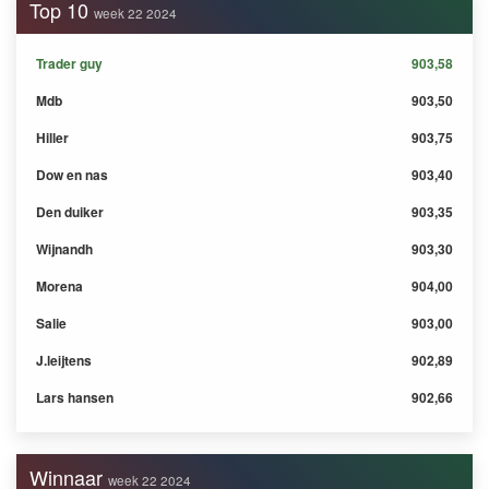
Top 10
week 22 2024
Trader guy
903,58
Mdb
903,50
Hiller
903,75
Dow en nas
903,40
Den duiker
903,35
Wijnandh
903,30
Morena
904,00
Salie
903,00
J.leijtens
902,89
Lars hansen
902,66
Winnaar
week 22 2024