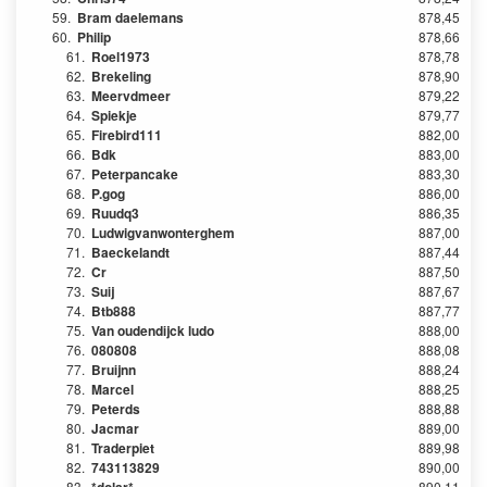
59.
Bram daelemans
878,45
60.
Philip
878,66
61.
Roel1973
878,78
62.
Brekeling
878,90
63.
Meervdmeer
879,22
64.
Spiekje
879,77
65.
Firebird111
882,00
66.
Bdk
883,00
67.
Peterpancake
883,30
68.
P.gog
886,00
69.
Ruudq3
886,35
70.
Ludwigvanwonterghem
887,00
71.
Baeckelandt
887,44
72.
Cr
887,50
73.
Suij
887,67
74.
Btb888
887,77
75.
Van oudendijck ludo
888,00
76.
080808
888,08
77.
Bruijnn
888,24
78.
Marcel
888,25
79.
Peterds
888,88
80.
Jacmar
889,00
81.
Traderpiet
889,98
82.
743113829
890,00
83.
890,11