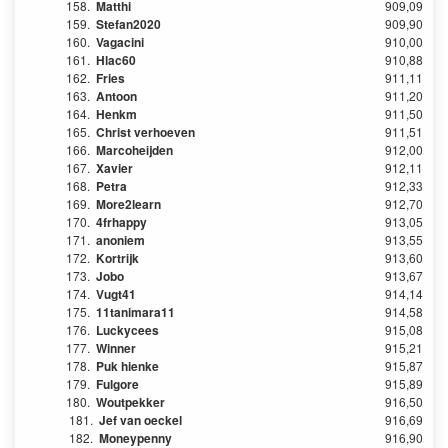
158.
Matthi
909,09
159.
Stefan2020
909,90
160.
Vagacini
910,00
161.
Hlac60
910,88
162.
Fries
911,11
163.
Antoon
911,20
164.
Henkm
911,50
165.
Christ verhoeven
911,51
166.
Marcoheijden
912,00
167.
Xavier
912,11
168.
Petra
912,33
169.
More2learn
912,70
170.
4frhappy
913,05
171.
anoniem
913,55
172.
Kortrijk
913,60
173.
Jobo
913,67
174.
Vugt41
914,14
175.
11tanimara11
914,58
176.
Luckycees
915,08
177.
Winner
915,21
178.
Puk hienke
915,87
179.
Fulgore
915,89
180.
Woutpekker
916,50
181.
Jef van oeckel
916,69
182.
Moneypenny
916,90