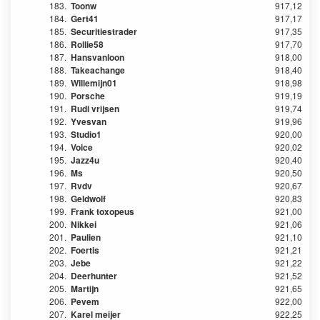
183.
Toonw
917,12
184.
Gert41
917,17
185.
Securitiestrader
917,35
186.
Rollie58
917,70
187.
Hansvanloon
918,00
188.
Takeachange
918,40
189.
Willemijn01
918,98
190.
Porsche
919,19
191.
Rudi vrijsen
919,74
192.
Yvesvan
919,96
193.
Studio1
920,00
194.
Voice
920,02
195.
Jazz4u
920,40
196.
Ms
920,50
197.
Rvdv
920,67
198.
Geldwolf
920,83
199.
Frank toxopeus
921,00
200.
Nikkei
921,06
201.
Paulien
921,10
202.
Foertis
921,21
203.
Jebe
921,22
204.
Deerhunter
921,52
205.
Martijn
921,65
206.
Pevem
922,00
207.
Karel meijer
922,25