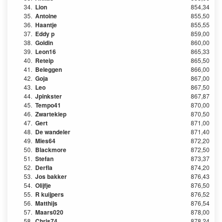
34.
Lion
854,34
35.
Antoine
855,50
36.
Haantje
855,55
37.
Eddy p
859,00
38.
Goldin
860,00
39.
Leon16
865,33
40.
Reteip
865,50
41.
Beleggen
866,00
42.
Goja
867,00
43.
Leo
867,50
44.
Jpinkster
867,87
45.
Tempo41
870,00
46.
Zwartekiep
870,50
47.
Gert
871,00
48.
De wandeler
871,40
49.
Mies64
872,20
50.
Blackmore
872,50
51.
Stefan
873,37
52.
Derfla
874,20
53.
Jos bakker
876,43
54.
Olijfje
876,50
55.
R kuijpers
876,52
56.
Matthijs
876,54
57.
Maars020
878,00
58.
Chris74
878,24