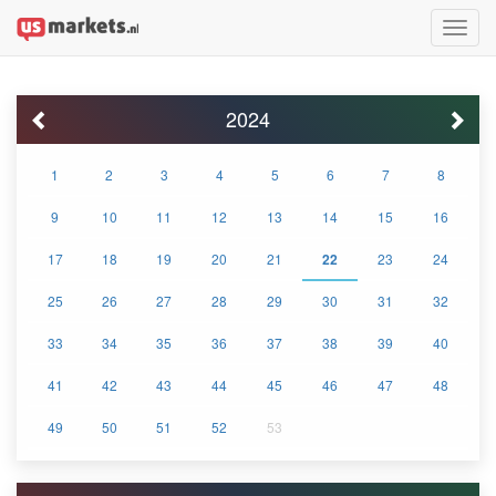
Toggle
naviga
2024
1
2
3
4
5
6
7
8
9
10
11
12
13
14
15
16
17
18
19
20
21
22
23
24
25
26
27
28
29
30
31
32
33
34
35
36
37
38
39
40
41
42
43
44
45
46
47
48
49
50
51
52
53