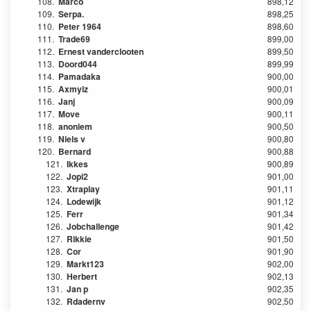
108.
Marco
898,12
109.
Serpa.
898,25
110.
Peter 1964
898,60
111.
Trade69
899,00
112.
Ernest vanderclooten
899,50
113.
Doord044
899,99
114.
Pamadaka
900,00
115.
Axmyiz
900,01
116.
Janj
900,09
117.
Move
900,11
118.
anoniem
900,50
119.
Niels v
900,80
120.
Bernard
900,88
121.
Ikkes
900,89
122.
Jopi2
901,00
123.
Xtraplay
901,11
124.
Lodewijk
901,12
125.
Ferr
901,34
126.
Jobchallenge
901,42
127.
Rikkie
901,50
128.
Cor
901,90
129.
Markt123
902,00
130.
Herbert
902,13
131.
Jan p
902,35
132.
Rdadernv
902,50