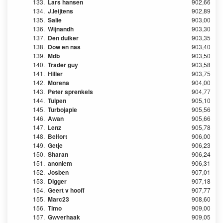
133.
Lars hansen
902,66
134.
J.leijtens
902,89
135.
Salie
903,00
136.
Wijnandh
903,30
137.
Den duiker
903,35
138.
Dow en nas
903,40
139.
Mdb
903,50
140.
Trader guy
903,58
141.
Hiller
903,75
142.
Morena
904,00
143.
Peter sprenkels
904,77
144.
Tulpen
905,10
145.
Turbojapie
905,56
146.
Awan
905,66
147.
Lenz
905,78
148.
Belfort
906,00
149.
Getje
906,23
150.
Sharan
906,24
151.
anoniem
906,31
152.
Josben
907,01
153.
Digger
907,18
154.
Geert v hooff
907,77
155.
Marc23
908,60
156.
Timo
909,00
157.
Gwverhaak
909,05