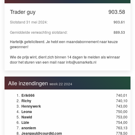
Trader guy
903.58
Slotstand 31 mei 2024:
903.61
Gemiddelde verwachting slotstand:
889.53
Hartelijk gefeliciteerd. Je hebt een maandabonnement naar keuze
gewonnen!
Wie de prijs wint, dient zich binnen 14 dagen te melden als winnaar
door het sturen van een mail naar
info@usmarkets.nl
Alle inzendingen
week 22 2024
1.
Erik666
740,01
2.
Richy
740,10
3.
Hennywerk
743,00
4.
Leona
750,00
5.
Nawid
753,00
6.
Lizie
754,00
7.
anoniem
763,13
8.
Jeanpaul@courdid.com
778,50