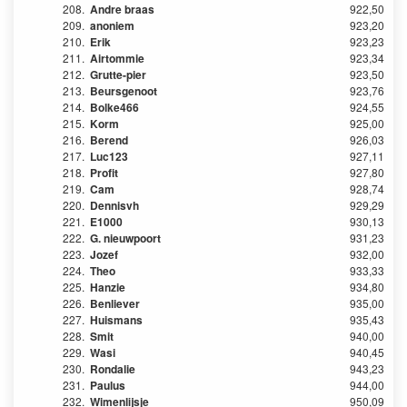
208.
Andre braas
922,50
209.
anoniem
923,20
210.
Erik
923,23
211.
Airtommie
923,34
212.
Grutte-pier
923,50
213.
Beursgenoot
923,76
214.
Bolke466
924,55
215.
Korm
925,00
216.
Berend
926,03
217.
Luc123
927,11
218.
Profit
927,80
219.
Cam
928,74
220.
Dennisvh
929,29
221.
E1000
930,13
222.
G. nieuwpoort
931,23
223.
Jozef
932,00
224.
Theo
933,33
225.
Hanzie
934,80
226.
Benliever
935,00
227.
Huismans
935,43
228.
Smit
940,00
229.
Wasi
940,45
230.
Rondalie
943,23
231.
Paulus
944,00
232.
Wimenlijsje
950,09