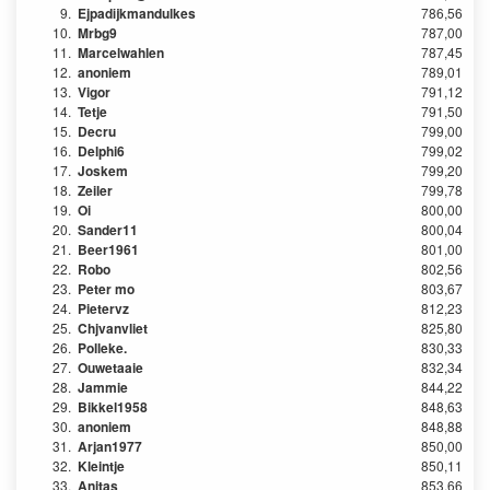
9.
Ejpadijkmandulkes
786,56
10.
Mrbg9
787,00
11.
Marcelwahlen
787,45
12.
anoniem
789,01
13.
Vigor
791,12
14.
Tetje
791,50
15.
Decru
799,00
16.
Delphi6
799,02
17.
Joskem
799,20
18.
Zeiler
799,78
19.
Oi
800,00
20.
Sander11
800,04
21.
Beer1961
801,00
22.
Robo
802,56
23.
Peter mo
803,67
24.
Pietervz
812,23
25.
Chjvanvliet
825,80
26.
Polleke.
830,33
27.
Ouwetaaie
832,34
28.
Jammie
844,22
29.
Bikkel1958
848,63
30.
anoniem
848,88
31.
Arjan1977
850,00
32.
Kleintje
850,11
33.
Anitas
853,66