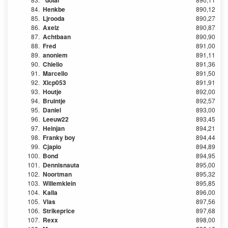
*dolar*
84.
Henkbe
890,12
85.
Ljrooda
890,27
86.
Axelz
890,87
87.
Achtbaan
890,90
88.
Fred
891,00
89.
anoniem
891,11
90.
Chielio
891,36
91.
Marcello
891,50
92.
Xlcp053
891,91
93.
Houtje
892,00
94.
Bruintje
892,57
95.
Daniel
893,00
96.
Leeuw22
893,45
97.
Heinjan
894,21
98.
Franky boy
894,44
99.
Cjapio
894,89
100.
Bond
894,95
101.
Dennisnauta
895,00
102.
Noortman
895,32
103.
Willemklein
895,85
104.
Kalla
896,00
105.
Vlas
897,56
106.
Strikeprice
897,68
107.
Rexx
898,00