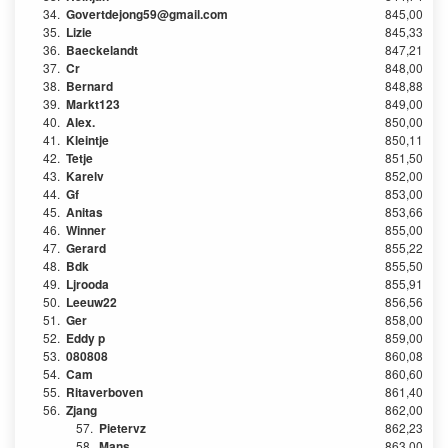
34.
Govertdejong59@gmail.com
845,00
35.
Lizie
845,33
36.
Baeckelandt
847,21
37.
Cr
848,00
38.
Bernard
848,88
39.
Markt123
849,00
40.
Alex.
850,00
41.
Kleintje
850,11
42.
Tetje
851,50
43.
Karelv
852,00
44.
Gf
853,00
45.
Anitas
853,66
46.
Winner
855,00
47.
Gerard
855,22
48.
Bdk
855,50
49.
Ljrooda
855,91
50.
Leeuw22
856,56
51.
Ger
858,00
52.
Eddy p
859,00
53.
080808
860,08
54.
Cam
860,60
55.
Ritaverboven
861,40
56.
Zjang
862,00
57.
Pietervz
862,23
58.
Mans
863,00