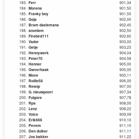
183.
Ferr
901,34
184.
Morena
901,50
185.
Franky boy
901,55
186.
Goja
902,00
187.
Bram daelemans
902,45
188.
anoniem
902,50
189.
Firebird111
902,60
190.
Vador
903,00
191.
Getje
903,23
192.
Hennywerk
904,04
193.
Peter70
904,58
194.
Henner
905,00
195.
Gwverhaak
905,05
196.
Move
905,11
197.
Rollie58
906,00
198.
Reteip
907,00
199.
G. nieuwpoort
907,34
200.
Fulgore
907,78
201.
Rps
908,00
202.
Lenz
908,22
203.
Voice
909,09
204.
Erik666
910,10
205.
Pevem
911,10
206.
Den duiker
911,11
207.
Jos bakker
911,22