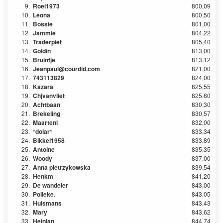
9.
Roel1973
800,09
10.
Leona
800,50
11.
Bossie
801,00
12.
Jammie
804,22
13.
Traderpiet
805,40
14.
Goldin
813,00
15.
Bruintje
813,12
16.
Jeanpaul@courdid.com
821,00
17.
743113829
824,00
18.
Kazara
825,55
19.
Chjvanvliet
825,80
20.
Achtbaan
830,30
21.
Brekeling
830,57
22.
Maartenl
832,00
23.
*dolar*
833,34
24.
Bikkel1958
833,89
25.
Antoine
835,35
26.
Woody
837,00
27.
Anna pietrzykowska
839,54
28.
Henkm
841,20
29.
De wandeler
843,00
30.
Polleke.
843,05
31.
Huismans
843,43
32.
Mary
843,62
33.
Heinjan
844,74