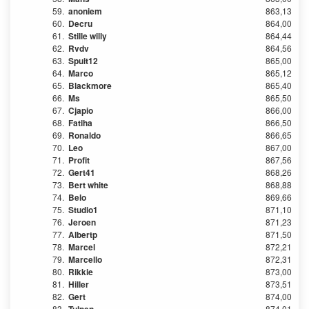
59.
anoniem
863,13
60.
Decru
864,00
61.
Stille willy
864,44
62.
Rvdv
864,56
63.
Spuit12
865,00
64.
Marco
865,12
65.
Blackmore
865,40
66.
Ms
865,50
67.
Cjapio
866,00
68.
Fatiha
866,50
69.
Ronaldo
866,65
70.
Leo
867,00
71.
Profit
867,56
72.
Gert41
868,26
73.
Bert white
868,88
74.
Belo
869,66
75.
Studio1
871,10
76.
Jeroen
871,23
77.
Albertp
871,50
78.
Marcel
872,21
79.
Marcello
872,31
80.
Rikkie
873,00
81.
Hiller
873,51
82.
Gert
874,00
83.
874,01