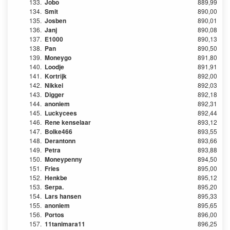
133.
Jobo
889,99
134.
Smit
890,00
135.
Josben
890,01
136.
Janj
890,08
137.
E1000
890,13
138.
Pan
890,50
139.
Moneygo
891,80
140.
Loodje
891,91
141.
Kortrijk
892,00
142.
Nikkei
892,03
143.
Digger
892,18
144.
anoniem
892,31
145.
Luckycees
892,44
146.
Rene kenselaar
893,12
147.
Bolke466
893,55
148.
Derantonn
893,66
149.
Petra
893,88
150.
Moneypenny
894,50
151.
Fries
895,00
152.
Henkbe
895,12
153.
Serpa.
895,20
154.
Lars hansen
895,33
155.
anoniem
895,65
156.
Portos
896,00
157.
11tanimara11
896,25