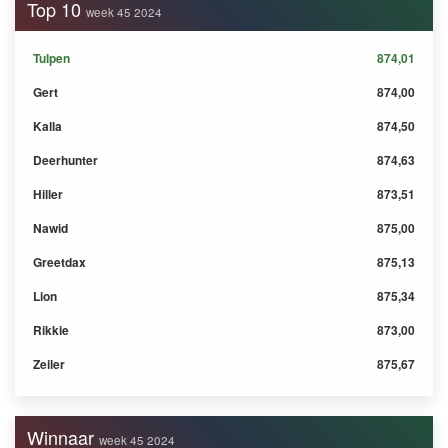
Top 10
week 45 2024
Tulpen
874,01
Gert
874,00
Kalla
874,50
Deerhunter
874,63
Hiller
873,51
Nawid
875,00
Greetdax
875,13
Lion
875,34
Rikkie
873,00
Zeiler
875,67
Winnaar
week 45 2024