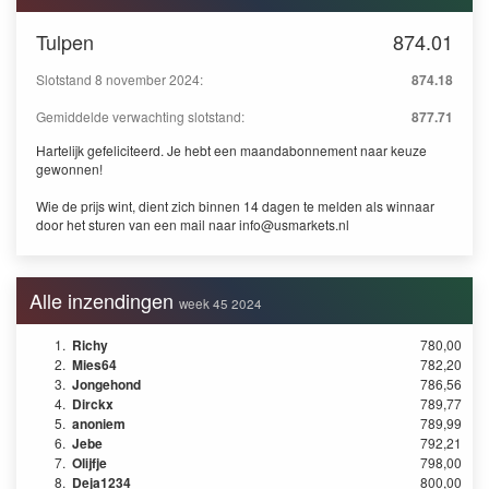
Tulpen
874.01
Slotstand 8 november 2024:
874.18
Gemiddelde verwachting slotstand:
877.71
Hartelijk gefeliciteerd. Je hebt een maandabonnement naar keuze
gewonnen!
Wie de prijs wint, dient zich binnen 14 dagen te melden als winnaar
door het sturen van een mail naar
info@usmarkets.nl
Alle inzendingen
week 45 2024
1.
Richy
780,00
2.
Mies64
782,20
3.
Jongehond
786,56
4.
Dirckx
789,77
5.
anoniem
789,99
6.
Jebe
792,21
7.
Olijfje
798,00
8.
Deja1234
800,00