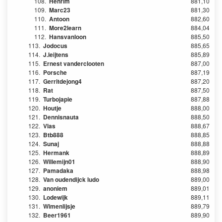
108.
Henrim
881,10
109.
Marc23
881,30
110.
Antoon
882,60
111.
More2learn
884,04
112.
Hansvanloon
885,50
113.
Jodocus
885,65
114.
J.leijtens
885,89
115.
Ernest vanderclooten
887,00
116.
Porsche
887,19
117.
Gerritdejong4
887,20
118.
Rat
887,50
119.
Turbojapie
887,88
120.
Houtje
888,00
121.
Dennisnauta
888,50
122.
Vlas
888,67
123.
Btb888
888,85
124.
Sunaj
888,88
125.
Hermank
888,89
126.
Willemijn01
888,90
127.
Pamadaka
888,98
128.
Van oudendijck ludo
889,00
129.
anoniem
889,01
130.
Lodewijk
889,11
131.
Wimenlijsje
889,79
132.
Beer1961
889,90