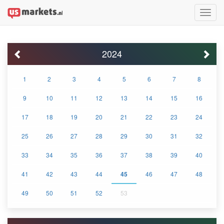
Toggle
naviga
2024
1
2
3
4
5
6
7
8
9
10
11
12
13
14
15
16
17
18
19
20
21
22
23
24
25
26
27
28
29
30
31
32
33
34
35
36
37
38
39
40
41
42
43
44
45
46
47
48
49
50
51
52
53