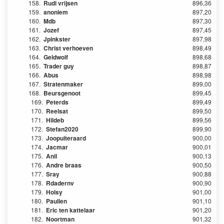
158.
Rudi vrijsen
896,36
159.
anoniem
897,20
160.
Mdb
897,30
161.
Jozef
897,45
162.
Jpinkster
897,98
163.
Christ verhoeven
898,49
164.
Geldwolf
898,68
165.
Trader guy
898,87
166.
Abus
898,98
167.
Stratenmaker
899,00
168.
Beursgenoot
899,45
169.
Peterds
899,49
170.
Reelsat
899,50
171.
Hildeb
899,56
172.
Stefan2020
899,90
173.
Joopuiteraard
900,00
174.
Jacmar
900,01
175.
Anil
900,13
176.
Andre braas
900,50
177.
Sray
900,88
178.
Rdadernv
900,90
179.
Holsy
901,00
180.
Paulien
901,10
181.
Eric ten kattelaar
901,20
182.
Noortman
901,32