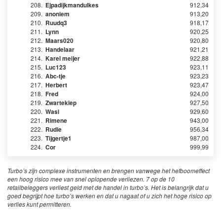
208.
Ejpadijkmandulkes
912,34
209.
anoniem
913,20
210.
Ruudq3
918,17
211.
Lynn
920,25
212.
Maars020
920,80
213.
Handelaar
921,21
214.
Karel meijer
922,88
215.
Luc123
923,11
216.
Abc-tje
923,23
217.
Herbert
923,47
218.
Fred
924,00
219.
Zwartekiep
927,50
220.
Wasi
929,60
221.
Rimene
943,00
222.
Rudie
956,34
223.
Tijgertje1
987,00
224.
Cor
999,99
Turbo’s zijn complexe instrumenten en brengen vanwege het hefboomeffect
een hoog risico mee van snel oplopende verliezen. 7 op de 10
retailbeleggers verliest geld met de handel in turbo’s. Het is belangrijk dat u
goed begrijpt hoe turbo’s werken en dat u nagaat of u zich het hoge risico op
verlies kunt permitteren.