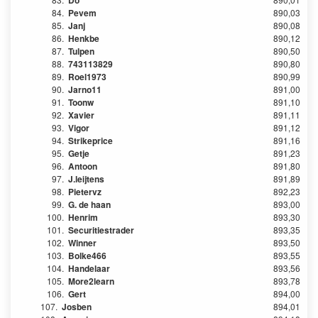
Do
84.
Pevem
890,03
85.
Janj
890,08
86.
Henkbe
890,12
87.
Tulpen
890,50
88.
743113829
890,80
89.
Roel1973
890,99
90.
Jarno11
891,00
91.
Toonw
891,10
92.
Xavier
891,11
93.
Vigor
891,12
94.
Strikeprice
891,16
95.
Getje
891,23
96.
Antoon
891,80
97.
J.leijtens
891,89
98.
Pietervz
892,23
99.
G. de haan
893,00
100.
Henrim
893,30
101.
Securitiestrader
893,35
102.
Winner
893,50
103.
Bolke466
893,55
104.
Handelaar
893,56
105.
More2learn
893,78
106.
Gert
894,00
107.
Josben
894,01