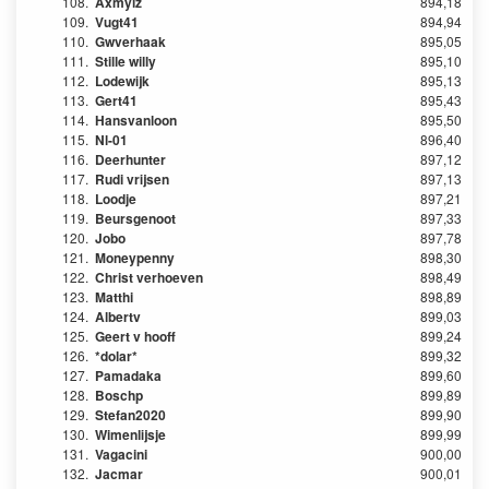
108.
Axmyiz
894,18
109.
Vugt41
894,94
110.
Gwverhaak
895,05
111.
Stille willy
895,10
112.
Lodewijk
895,13
113.
Gert41
895,43
114.
Hansvanloon
895,50
115.
Nl-01
896,40
116.
Deerhunter
897,12
117.
Rudi vrijsen
897,13
118.
Loodje
897,21
119.
Beursgenoot
897,33
120.
Jobo
897,78
121.
Moneypenny
898,30
122.
Christ verhoeven
898,49
123.
Matthi
898,89
124.
Albertv
899,03
125.
Geert v hooff
899,24
126.
*dolar*
899,32
127.
Pamadaka
899,60
128.
Boschp
899,89
129.
Stefan2020
899,90
130.
Wimenlijsje
899,99
131.
Vagacini
900,00
132.
Jacmar
900,01