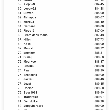
59.
Xlcp053
884,45
60.
Leeuw22
884,48
61.
Steven
885,00
62.
4frhappy
885,67
63.
Marc23
886,40
64.
Bernard
886,88
65.
Flevo13
887,00
66.
Bram daelemans
887,43
67.
Hiller
887,73
68.
Kalla
888,00
69.
Marcel
888,22
70.
anoniem
888,31
71.
Sunaj
888,50
72.
Meerkoe
888,87
73.
Btb888
888,88
74.
Pan
888,90
75.
Brekeling
889,00
76.
Jazz4u
889,40
77.
Jozef
889,45
78.
Reelsat
889,50
79.
Beer1961
889,90
80.
Traderpiet
889,97
81.
Den duiker
889,98
82.
Joopuiteraard
890,00
83.
890,01