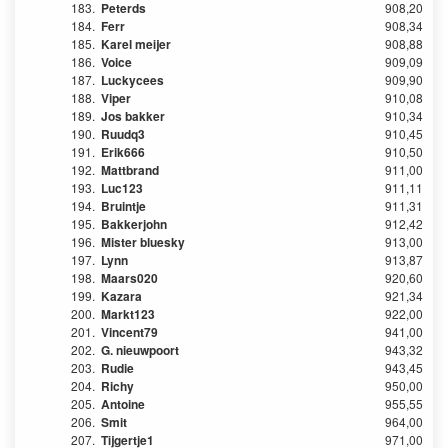
183.
Peterds
908,20
184.
Ferr
908,34
185.
Karel meijer
908,88
186.
Voice
909,09
187.
Luckycees
909,90
188.
Viper
910,08
189.
Jos bakker
910,34
190.
Ruudq3
910,45
191.
Erik666
910,50
192.
Mattbrand
911,00
193.
Luc123
911,11
194.
Bruintje
911,31
195.
Bakkerjohn
912,42
196.
Mister bluesky
913,00
197.
Lynn
913,87
198.
Maars020
920,60
199.
Kazara
921,34
200.
Markt123
922,00
201.
Vincent79
941,00
202.
G. nieuwpoort
943,32
203.
Rudie
943,45
204.
Richy
950,00
205.
Antoine
955,55
206.
Smit
964,00
207.
Tijgertje1
971,00