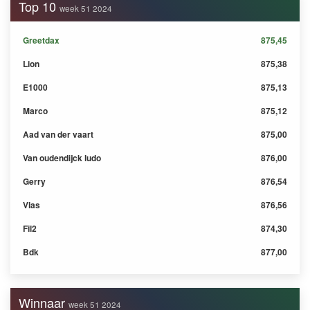
Top 10
week 51 2024
Greetdax
875,45
Lion
875,38
E1000
875,13
Marco
875,12
Aad van der vaart
875,00
Van oudendijck ludo
876,00
Gerry
876,54
Vlas
876,56
Fil2
874,30
Bdk
877,00
Winnaar
week 51 2024