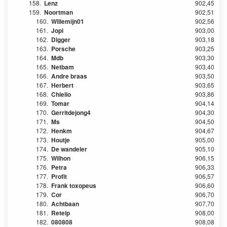
158.
Lenz
902,45
159.
Noortman
902,51
160.
Willemijn01
902,56
161.
Jopi
903,00
162.
Digger
903,18
163.
Porsche
903,25
164.
Mdb
903,30
165.
Netbam
903,40
166.
Andre braas
903,50
167.
Herbert
903,65
168.
Chielio
903,86
169.
Tomar
904,14
170.
Gerritdejong4
904,30
171.
Ms
904,50
172.
Henkm
904,67
173.
Houtje
905,00
174.
De wandeler
905,10
175.
Wilhon
906,15
176.
Petra
906,33
177.
Profit
906,57
178.
Frank toxopeus
906,60
179.
Cor
906,70
180.
Achtbaan
907,70
181.
Reteip
908,00
182.
080808
908,08