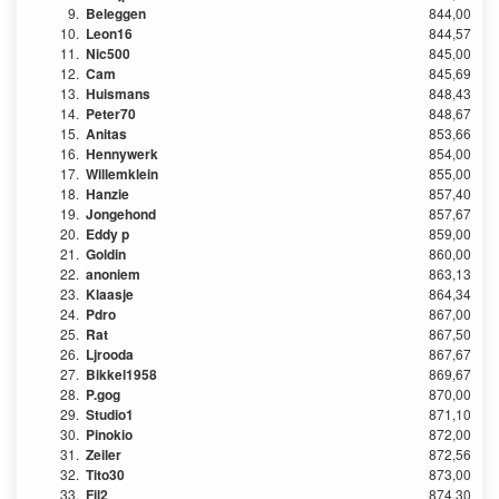
9.
Beleggen
844,00
10.
Leon16
844,57
11.
Nic500
845,00
12.
Cam
845,69
13.
Huismans
848,43
14.
Peter70
848,67
15.
Anitas
853,66
16.
Hennywerk
854,00
17.
Willemklein
855,00
18.
Hanzie
857,40
19.
Jongehond
857,67
20.
Eddy p
859,00
21.
Goldin
860,00
22.
anoniem
863,13
23.
Klaasje
864,34
24.
Pdro
867,00
25.
Rat
867,50
26.
Ljrooda
867,67
27.
Bikkel1958
869,67
28.
P.gog
870,00
29.
Studio1
871,10
30.
Pinokio
872,00
31.
Zeiler
872,56
32.
Tito30
873,00
33.
Fil2
874,30