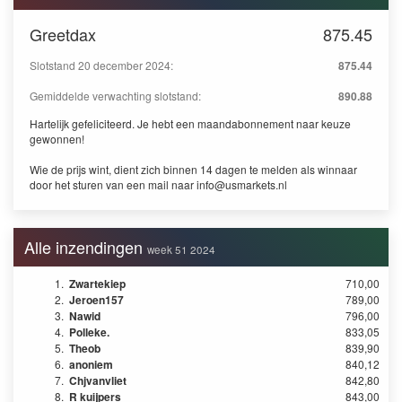
Greetdax
875.45
Slotstand 20 december 2024:
875.44
Gemiddelde verwachting slotstand:
890.88
Hartelijk gefeliciteerd. Je hebt een maandabonnement naar keuze
gewonnen!
Wie de prijs wint, dient zich binnen 14 dagen te melden als winnaar
door het sturen van een mail naar
info@usmarkets.nl
Alle inzendingen
week 51 2024
1.
Zwartekiep
710,00
2.
Jeroen157
789,00
3.
Nawid
796,00
4.
Polleke.
833,05
5.
Theob
839,90
6.
anoniem
840,12
7.
Chjvanvliet
842,80
8.
R kuijpers
843,00