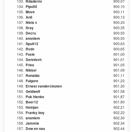
133.
Rdadernv
900,07
134.
Pipo50
900,10
135.
Move
900,11
136.
Anil
900,13
137.
Niels v
900,33
138.
Sray
900,35
139.
Decru
900,50
140.
anoniem
900,55
141.
Spuit12
900,63
142.
Rvdv
900,65
143.
Foxie
901,00
144.
Dennisvh
901,01
145.
Fries
901,05
146.
Nikkei
901,09
147.
Ronaldo
901,11
148.
Fulgore
901,23
149.
Ernest vanderclooten
901,30
150.
Geldwolf
901,58
151.
Puk hienke
901,87
152.
Beer12
901,90
153.
Heinjan
902,21
154.
Franky boy
902,22
155.
anoniem
902,30
156.
Jammie
902,34
157.
Dow en nas
902,44