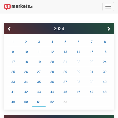
Toggle
naviga
2024
1
2
3
4
5
6
7
8
9
10
11
12
13
14
15
16
17
18
19
20
21
22
23
24
25
26
27
28
29
30
31
32
33
34
35
36
37
38
39
40
41
42
43
44
45
46
47
48
49
50
51
52
53