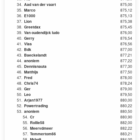
34.
Aad van der vaart
875,00
35.
Marco
875,12
36.
E1000
875,13
37.
Lion
875,38
38.
Greetdax
875,45
39.
Van oudendijck ludo
876,00
40.
Gerry
876,54
41.
Vlas
876,56
42.
Bdk
877,00
43.
Baeckelandt
877,21
44.
anoniem
877,22
45.
Dennisnauta
877,30
46.
Matthijs
877,50
47.
Fred
878,00
48.
Chris74
878,24
49.
Ger
879,00
50.
Leo
879,50
51.
Arjan1977
880,00
52.
Powertrading
880,22
53.
anoniem
880,50
54.
Cr
880,90
55.
Rollie58
882,00
56.
Meervdmeer
882,22
57.
Temmertom66
883,21
58.
Mrbg9
884,00