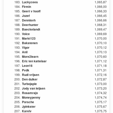
183.
Luckycees
1,065,87
184.
Firmin
1,066,00
185.
Geert v hooff
1,066,33
186.
Jozef
1,066,45
187.
Dennisvh
1,066,66
188.
Deerhunter
1,068,31
189.
Baeckelandt
1,069,47
190.
Voice
1,069,69
191.
Markt123
1,070,00
192.
Bakstenen
1,070,10
193.
Vigor
1,070,12
194.
Anil
1,070,13
195.
More2learn
1,070,60
196.
Eric ten kattelaar
1,071,12
197.
Leon16
1,071,18
198.
Pvdk
1,071,31
199.
Rudi vrijsen
1,072,16
200.
Den duiker
1,072,87
201.
Turbojapie
1,073,00
202.
Jody van leijsen
1,073,20
203.
Rosamrajo
1,074,32
204.
Moneypenny
1,074,74
205.
Porsche
1,075,17
206.
Jpinkster
1,075,67
207.
Karelv
1,075,75