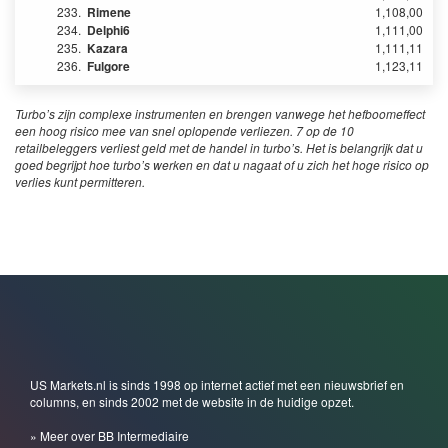
233.
Rimene
1,108,00
234.
Delphi6
1,111,00
235.
Kazara
1,111,11
236.
Fulgore
1,123,11
Turbo’s zijn complexe instrumenten en brengen vanwege het hefboomeffect
een hoog risico mee van snel oplopende verliezen. 7 op de 10
retailbeleggers verliest geld met de handel in turbo’s. Het is belangrijk dat u
goed begrijpt hoe turbo’s werken en dat u nagaat of u zich het hoge risico op
verlies kunt permitteren.
US Markets.nl is sinds 1998 op internet actief met een nieuwsbrief en
columns, en sinds 2002 met de website in de huidige opzet.
» Meer over BB Intermediaire