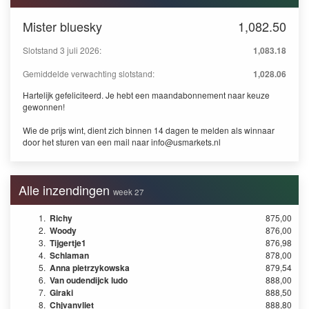
Mister bluesky
1,082.50
Slotstand 3 juli 2026:
1,083.18
Gemiddelde verwachting slotstand:
1,028.06
Hartelijk gefeliciteerd. Je hebt een maandabonnement naar keuze
gewonnen!
Wie de prijs wint, dient zich binnen 14 dagen te melden als winnaar
door het sturen van een mail naar
info@usmarkets.nl
Alle inzendingen
week 27
1.
Richy
875,00
2.
Woody
876,00
3.
Tijgertje1
876,98
4.
Schlaman
878,00
5.
Anna pietrzykowska
879,54
6.
Van oudendijck ludo
888,00
7.
Giraki
888,50
8.
Chjvanvliet
888,80