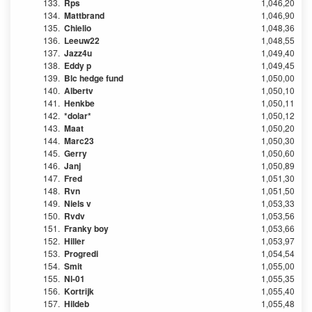
133.
Rps
1,046,20
134.
Mattbrand
1,046,90
135.
Chielio
1,048,36
136.
Leeuw22
1,048,55
137.
Jazz4u
1,049,40
138.
Eddy p
1,049,45
139.
Blc hedge fund
1,050,00
140.
Albertv
1,050,10
141.
Henkbe
1,050,11
142.
*dolar*
1,050,12
143.
Maat
1,050,20
144.
Marc23
1,050,30
145.
Gerry
1,050,60
146.
Janj
1,050,89
147.
Fred
1,051,30
148.
Rvn
1,051,50
149.
Niels v
1,053,33
150.
Rvdv
1,053,56
151.
Franky boy
1,053,66
152.
Hiller
1,053,97
153.
Progredi
1,054,54
154.
Smit
1,055,00
155.
Nl-01
1,055,35
156.
Kortrijk
1,055,40
157.
Hildeb
1,055,48