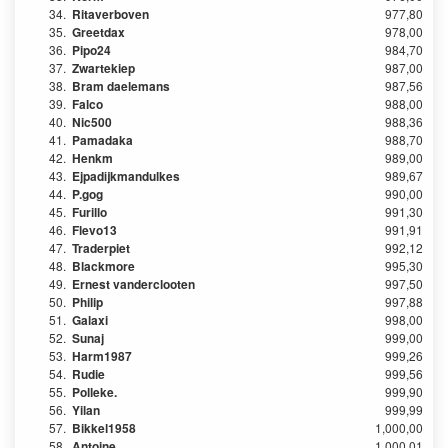
34.
Ritaverboven
977,80
35.
Greetdax
978,00
36.
Pipo24
984,70
37.
Zwartekiep
987,00
38.
Bram daelemans
987,56
39.
Falco
988,00
40.
Nic500
988,36
41.
Pamadaka
988,70
42.
Henkm
989,00
43.
Ejpadijkmandulkes
989,67
44.
P.gog
990,00
45.
Furillo
991,30
46.
Flevo13
991,91
47.
Traderpiet
992,12
48.
Blackmore
995,30
49.
Ernest vanderclooten
997,50
50.
Philip
997,88
51.
Galaxi
998,00
52.
Sunaj
999,00
53.
Harm1987
999,26
54.
Rudie
999,56
55.
Polleke.
999,90
56.
Yilan
999,99
57.
Bikkel1958
1,000,00
58.
Antoine
1,000,01