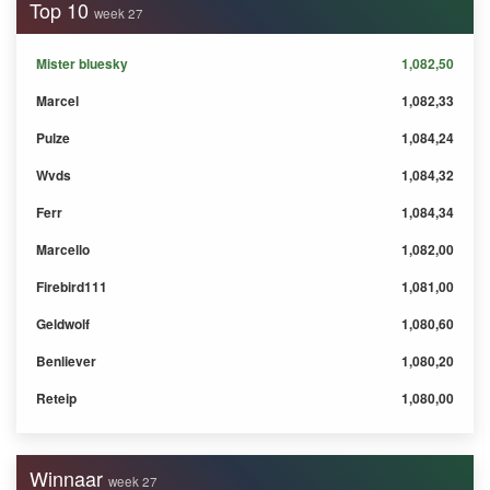
Top 10
week 27
Mister bluesky
1,082,50
Marcel
1,082,33
Pulze
1,084,24
Wvds
1,084,32
Ferr
1,084,34
Marcello
1,082,00
Firebird111
1,081,00
Geldwolf
1,080,60
Benliever
1,080,20
Reteip
1,080,00
Winnaar
week 27