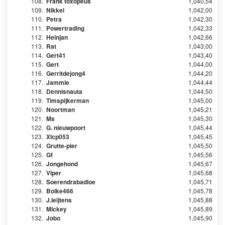
108.
Frank toxopeus
1,040,54
109.
Nikkei
1,042,00
110.
Petra
1,042,30
111.
Powertrading
1,042,33
112.
Heinjan
1,042,66
113.
Rat
1,043,00
114.
Gert41
1,043,40
115.
Gert
1,044,00
116.
Gerritdejong4
1,044,20
117.
Jammie
1,044,44
118.
Dennisnauta
1,044,50
119.
Timspijkerman
1,045,00
120.
Noortman
1,045,21
121.
Ms
1,045,30
122.
G. nieuwpoort
1,045,44
123.
Xlcp053
1,045,45
124.
Grutte-pier
1,045,50
125.
Gf
1,045,56
126.
Jongehond
1,045,67
127.
Viper
1,045,68
128.
Soerendrabadloe
1,045,71
129.
Bolke466
1,045,78
130.
J.leijtens
1,045,88
131.
Mickey
1,045,89
132.
Jobo
1,045,90