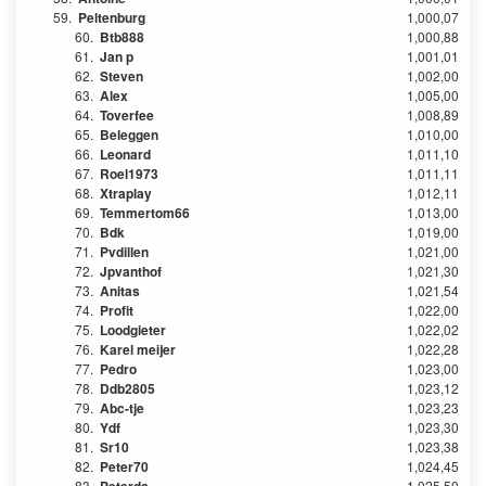
59.
Peltenburg
1,000,07
60.
Btb888
1,000,88
61.
Jan p
1,001,01
62.
Steven
1,002,00
63.
Alex
1,005,00
64.
Toverfee
1,008,89
65.
Beleggen
1,010,00
66.
Leonard
1,011,10
67.
Roel1973
1,011,11
68.
Xtraplay
1,012,11
69.
Temmertom66
1,013,00
70.
Bdk
1,019,00
71.
Pvdillen
1,021,00
72.
Jpvanthof
1,021,30
73.
Anitas
1,021,54
74.
Profit
1,022,00
75.
Loodgieter
1,022,02
76.
Karel meijer
1,022,28
77.
Pedro
1,023,00
78.
Ddb2805
1,023,12
79.
Abc-tje
1,023,23
80.
Ydf
1,023,30
81.
Sr10
1,023,38
82.
Peter70
1,024,45
83.
1,025,50