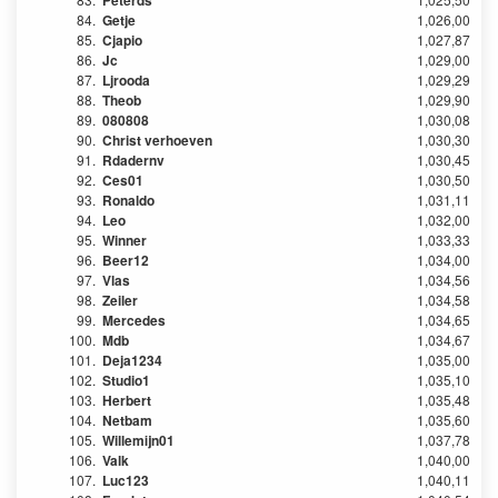
Peterds
84.
Getje
1,026,00
85.
Cjapio
1,027,87
86.
Jc
1,029,00
87.
Ljrooda
1,029,29
88.
Theob
1,029,90
89.
080808
1,030,08
90.
Christ verhoeven
1,030,30
91.
Rdadernv
1,030,45
92.
Ces01
1,030,50
93.
Ronaldo
1,031,11
94.
Leo
1,032,00
95.
Winner
1,033,33
96.
Beer12
1,034,00
97.
Vlas
1,034,56
98.
Zeiler
1,034,58
99.
Mercedes
1,034,65
100.
Mdb
1,034,67
101.
Deja1234
1,035,00
102.
Studio1
1,035,10
103.
Herbert
1,035,48
104.
Netbam
1,035,60
105.
Willemijn01
1,037,78
106.
Valk
1,040,00
107.
Luc123
1,040,11