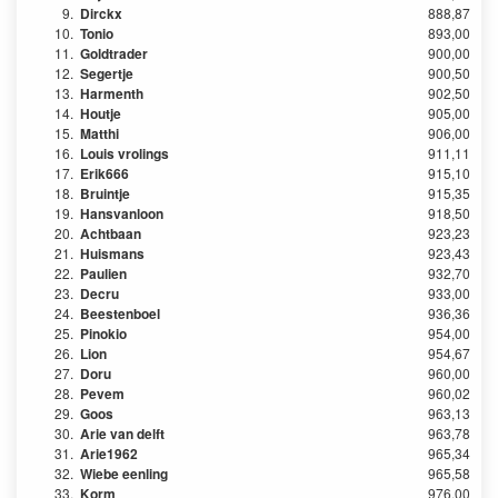
9.
Dirckx
888,87
10.
Tonio
893,00
11.
Goldtrader
900,00
12.
Segertje
900,50
13.
Harmenth
902,50
14.
Houtje
905,00
15.
Matthi
906,00
16.
Louis vrolings
911,11
17.
Erik666
915,10
18.
Bruintje
915,35
19.
Hansvanloon
918,50
20.
Achtbaan
923,23
21.
Huismans
923,43
22.
Paulien
932,70
23.
Decru
933,00
24.
Beestenboel
936,36
25.
Pinokio
954,00
26.
Lion
954,67
27.
Doru
960,00
28.
Pevem
960,02
29.
Goos
963,13
30.
Arie van delft
963,78
31.
Arie1962
965,34
32.
Wiebe eenling
965,58
33.
Korm
976,00