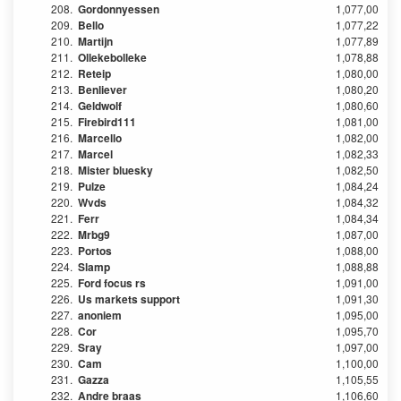
208.
Gordonnyessen
1,077,00
209.
Bello
1,077,22
210.
Martijn
1,077,89
211.
Ollekebolleke
1,078,88
212.
Reteip
1,080,00
213.
Benliever
1,080,20
214.
Geldwolf
1,080,60
215.
Firebird111
1,081,00
216.
Marcello
1,082,00
217.
Marcel
1,082,33
218.
Mister bluesky
1,082,50
219.
Pulze
1,084,24
220.
Wvds
1,084,32
221.
Ferr
1,084,34
222.
Mrbg9
1,087,00
223.
Portos
1,088,00
224.
Slamp
1,088,88
225.
Ford focus rs
1,091,00
226.
Us markets support
1,091,30
227.
anoniem
1,095,00
228.
Cor
1,095,70
229.
Sray
1,097,00
230.
Cam
1,100,00
231.
Gazza
1,105,55
232.
Andre braas
1,106,60