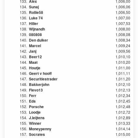
133.
Alex
1,006,00
134.
Sunaj
1,006,06
135.
Rollie58
1,006,50
136.
Luke 74
1,007,00
137.
Hiller
1,007,53
138.
Wijnandh
1,008,00
139.
080808
1,008,08
140.
Den duiker
1,008,34
141.
Marcel
1,009,24
142.
Janj
1,009,56
143.
Beer12
1,010,10
144.
Maat
1,010,20
145.
Houtje
1,011,00
146.
Geert v hooff
1,011,11
147.
Securitiestrader
1,011,20
148.
Bakkerjohn
1,012,10
149.
Flevo13
1,012,13
150.
Ferr
1,012,34
151.
Eds
1,012,45
152.
Porsche
1,012,48
153.
Loodje
1,012,72
154.
J.leijtens
1,012,89
155.
Winner
1,013,33
156.
Moneypenny
1,014,14
157.
Socrates
1,015,00