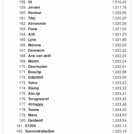
158.
Gf
1,016,43
159.
Jeroen
1,017,76
160.
Reelsat
1,020,00
161.
Tdej
1,020,20
162.
Airtommie
1,020,56
163.
Foxie
1,021,00
164.
Anil
1,021,25
165.
Lynn
1,021,89
166.
Morena
1,022,00
167.
Dennisvh
1,022,22
168.
Arie van delft
1,022,23
169.
Matthi
1,022,24
170.
Deerhunter
1,022,61
171.
Boschp
1,022,89
172.
Ddb2805
1,023,00
173.
Voice
1,023,23
174.
Slamp
1,023,33
175.
Abc-tje
1,023,41
176.
Terugnaaraf
1,023,45
177.
4frhappy
1,023,48
178.
Toonw
1,024,00
179.
Mans
1,024,50
180.
Geldwolf
1,024,54
181.
E1000
1,025,13
182.
Soerendrabadloe
1,025,19