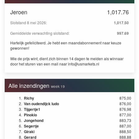
Jeroen
1,017.76
Slotstand 8 mei 2026:
1,017.50
Gemiddelde verwachting slotstand:
997.69
Hartelijk gefeliciteerd. Je hebt een maandabonnement naar keuze
gewonnen!
Wie de prijs wint, dient zich binnen 14 dagen te melden als winnaar
door het sturen van een mail naar
info@usmarkets.nl
Alle inzendingen
week 19
1.
Richy
875,00
2.
Van oudendijck ludo
876,00
3.
Tijgertje1
876,98
4.
Pinokio
877,00
5.
Jongehond
883,73
6.
Segertje
887,00
7.
Giraki
888,50
8.
Gerard
888,88