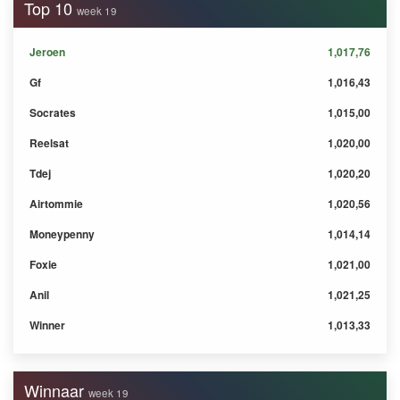
Top 10
week 19
Jeroen
1,017,76
Gf
1,016,43
Socrates
1,015,00
Reelsat
1,020,00
Tdej
1,020,20
Airtommie
1,020,56
Moneypenny
1,014,14
Foxie
1,021,00
Anil
1,021,25
Winner
1,013,33
Winnaar
week 19