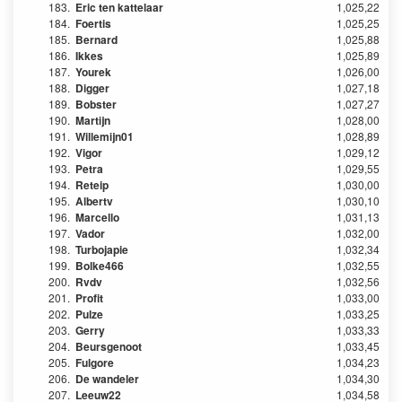
183.
Eric ten kattelaar
1,025,22
184.
Foertis
1,025,25
185.
Bernard
1,025,88
186.
Ikkes
1,025,89
187.
Yourek
1,026,00
188.
Digger
1,027,18
189.
Bobster
1,027,27
190.
Martijn
1,028,00
191.
Willemijn01
1,028,89
192.
Vigor
1,029,12
193.
Petra
1,029,55
194.
Reteip
1,030,00
195.
Albertv
1,030,10
196.
Marcello
1,031,13
197.
Vador
1,032,00
198.
Turbojapie
1,032,34
199.
Bolke466
1,032,55
200.
Rvdv
1,032,56
201.
Profit
1,033,00
202.
Pulze
1,033,25
203.
Gerry
1,033,33
204.
Beursgenoot
1,033,45
205.
Fulgore
1,034,23
206.
De wandeler
1,034,30
207.
Leeuw22
1,034,58