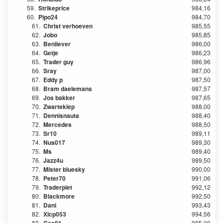
59.
Strikeprice
984,16
60.
Pipo24
984,70
61.
Christ verhoeven
985,55
62.
Jobo
985,85
63.
Benliever
986,00
64.
Getje
986,23
65.
Trader guy
986,96
66.
Sray
987,00
67.
Eddy p
987,50
68.
Bram daelemans
987,57
69.
Jos bakker
987,65
70.
Zwartekiep
988,00
71.
Dennisnauta
988,40
72.
Mercedes
988,50
73.
Sr10
989,11
74.
Nus017
989,30
75.
Ms
989,40
76.
Jazz4u
989,50
77.
Mister bluesky
990,00
78.
Peter70
991,06
79.
Traderpiet
992,12
80.
Blackmore
992,50
81.
Dani
993,43
82.
Xlcp053
994,56
83.
995,00