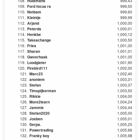
108.
Huismans
999,43
109.
Ford focus rs
999,50
110.
Netbam
999,60
111.
Kleintje
999,99
112.
Arjand
1,000,00
113.
Peterds
1,000,01
114.
Henkbe
1,000,12
115.
Takeachange
1,000,50
116.
Fries
1,001,00
117.
Sharan
1,001,01
118.
Gwverhaak
1,001,05
119.
Loodgieter
1,001,90
120.
Firebird111
1,002,00
121.
Marc23
1,002,40
122.
anoniem
1,003,31
123.
Stefan
1,003,37
124.
Timspijkerman
1,003,50
125.
Rikkie
1,004,00
126.
More2learn
1,004,24
127.
Jammie
1,004,44
128.
Stefan2020
1,005,00
129.
Josben
1,005,01
130.
Serpa.
1,005,25
131.
Powertrading
1,005,66
132.
Franky boy
1,005,98