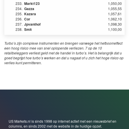
233.
Markt123
1,050,00
234.
Gazza
1,055,55
235.
Kazara
1,057,61
236.
Cor
1,062,10
237.
Jpvanthof
1,098,30
238.
Smit
1,100,00
Turbo’s zijn complexe instrumenten en brengen vanwege het hefboomeffect
een hoog risico mee van snel oplopende verliezen. 7 op de 10
retailbeleggers verliest geld met de handel in turbo’s. Het is belangrijk dat u
goed begrijpt hoe turbo’s werken en dat u nagaat of u zich het hoge risico op
verlies kunt permitteren.
US Markets.nl is sinds 1998 op internet actief met een nieuwsbrief en
columns, en sinds 2002 met de website in de huidige opzet.