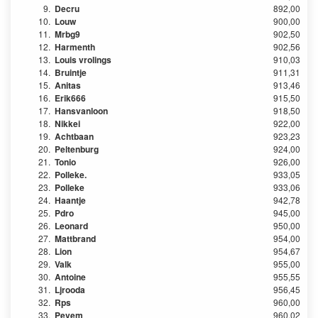
9.
Decru
892,00
10.
Louw
900,00
11.
Mrbg9
902,50
12.
Harmenth
902,56
13.
Louis vrolings
910,03
14.
Bruintje
911,31
15.
Anitas
913,46
16.
Erik666
915,50
17.
Hansvanloon
918,50
18.
Nikkei
922,00
19.
Achtbaan
923,23
20.
Peltenburg
924,00
21.
Tonio
926,00
22.
Polleke.
933,05
23.
Polleke
933,06
24.
Haantje
942,78
25.
Pdro
945,00
26.
Leonard
950,00
27.
Mattbrand
954,00
28.
Lion
954,67
29.
Valk
955,00
30.
Antoine
955,55
31.
Ljrooda
956,45
32.
Rps
960,00
33.
Pevem
960,02