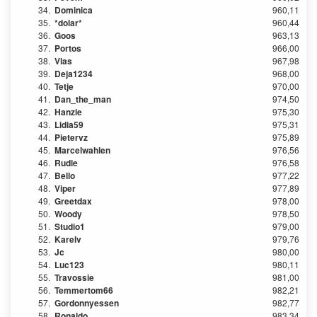
34.
Dominica
960,11
35.
*dolar*
960,44
36.
Goos
963,13
37.
Portos
966,00
38.
Vlas
967,98
39.
Deja1234
968,00
40.
Tetje
970,00
41.
Dan_the_man
974,50
42.
Hanzie
975,30
43.
Lidia59
975,31
44.
Pietervz
975,89
45.
Marcelwahlen
976,56
46.
Rudie
976,58
47.
Bello
977,22
48.
Viper
977,89
49.
Greetdax
978,00
50.
Woody
978,50
51.
Studio1
979,00
52.
Karelv
979,76
53.
Jc
980,00
54.
Luc123
980,11
55.
Travossie
981,00
56.
Temmertom66
982,21
57.
Gordonnyessen
982,77
58.
Ronaldo
983,34