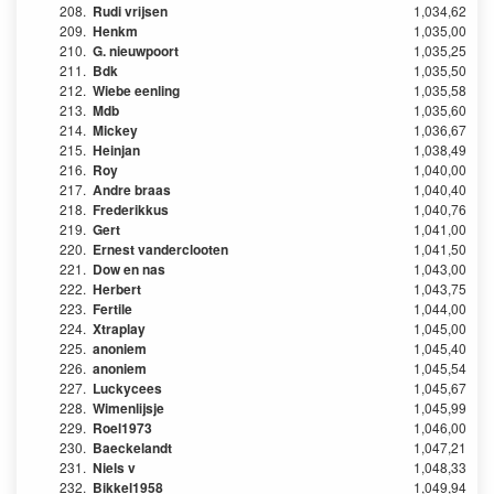
208.
Rudi vrijsen
1,034,62
209.
Henkm
1,035,00
210.
G. nieuwpoort
1,035,25
211.
Bdk
1,035,50
212.
Wiebe eenling
1,035,58
213.
Mdb
1,035,60
214.
Mickey
1,036,67
215.
Heinjan
1,038,49
216.
Roy
1,040,00
217.
Andre braas
1,040,40
218.
Frederikkus
1,040,76
219.
Gert
1,041,00
220.
Ernest vanderclooten
1,041,50
221.
Dow en nas
1,043,00
222.
Herbert
1,043,75
223.
Fertile
1,044,00
224.
Xtraplay
1,045,00
225.
anoniem
1,045,40
226.
anoniem
1,045,54
227.
Luckycees
1,045,67
228.
Wimenlijsje
1,045,99
229.
Roel1973
1,046,00
230.
Baeckelandt
1,047,21
231.
Niels v
1,048,33
232.
Bikkel1958
1,049,94