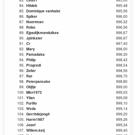
Ces01
84.
Hildeb
995,48
85.
Dominique vanhalst
995,56
86.
Spiker
996,00
87.
Noortman
996,32
88.
Robo
996,56
89.
Ejpadijkmandulkes
996,67
90.
Jpinkster
996,97
91.
Cr
997,40
92.
Mary
998,00
93.
Pamadaka
998,30
94.
Philip
998,42
95.
Progredi
998,54
96.
Zeiler
998,56
97.
Rat
998,70
98.
Peterpancake
998,80
99.
Olijfje
999,00
100.
Mkn1972
999,03
101.
Yilan
999,09
102.
Furillo
999,10
103.
Wvds
999,14
104.
Gerritdejong4
999,20
105.
Harm1987
999,26
106.
Jozef
999,34
107.
Willem.keij
999,40