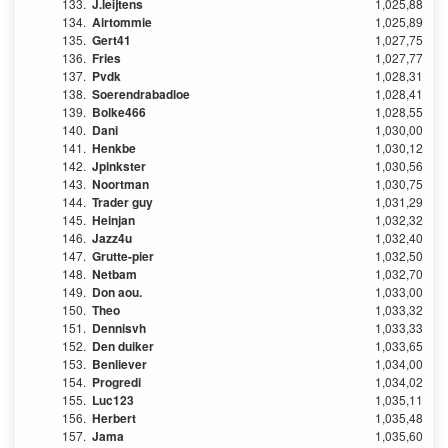
133.
J.leijtens
1,025,88
134.
Airtommie
1,025,89
135.
Gert41
1,027,75
136.
Fries
1,027,77
137.
Pvdk
1,028,31
138.
Soerendrabadloe
1,028,41
139.
Bolke466
1,028,55
140.
Dani
1,030,00
141.
Henkbe
1,030,12
142.
Jpinkster
1,030,56
143.
Noortman
1,030,75
144.
Trader guy
1,031,29
145.
Heinjan
1,032,32
146.
Jazz4u
1,032,40
147.
Grutte-pier
1,032,50
148.
Netbam
1,032,70
149.
Don aou.
1,033,00
150.
Theo
1,033,32
151.
Dennisvh
1,033,33
152.
Den duiker
1,033,65
153.
Benliever
1,034,00
154.
Progredi
1,034,02
155.
Luc123
1,035,11
156.
Herbert
1,035,48
157.
Jama
1,035,60