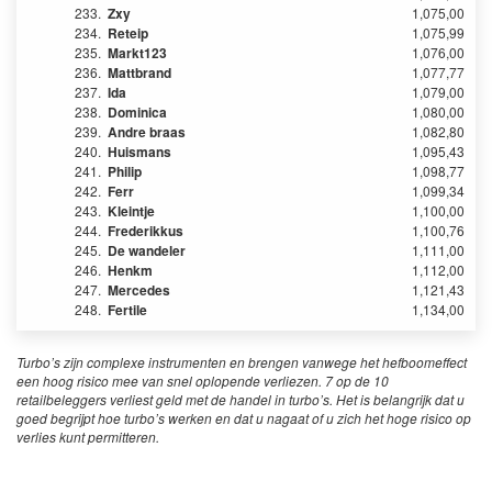
233.
Zxy
1,075,00
234.
Reteip
1,075,99
235.
Markt123
1,076,00
236.
Mattbrand
1,077,77
237.
Ida
1,079,00
238.
Dominica
1,080,00
239.
Andre braas
1,082,80
240.
Huismans
1,095,43
241.
Philip
1,098,77
242.
Ferr
1,099,34
243.
Kleintje
1,100,00
244.
Frederikkus
1,100,76
245.
De wandeler
1,111,00
246.
Henkm
1,112,00
247.
Mercedes
1,121,43
248.
Fertile
1,134,00
Turbo’s zijn complexe instrumenten en brengen vanwege het hefboomeffect
een hoog risico mee van snel oplopende verliezen. 7 op de 10
retailbeleggers verliest geld met de handel in turbo’s. Het is belangrijk dat u
goed begrijpt hoe turbo’s werken en dat u nagaat of u zich het hoge risico op
verlies kunt permitteren.