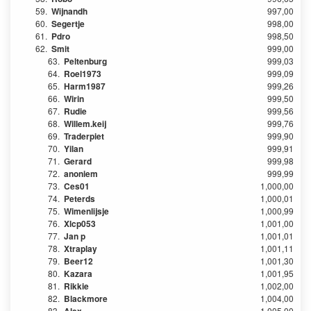
59.
Wijnandh
997,00
60.
Segertje
998,00
61.
Pdro
998,50
62.
Smit
999,00
63.
Peltenburg
999,03
64.
Roel1973
999,09
65.
Harm1987
999,26
66.
Wirin
999,50
67.
Rudie
999,56
68.
Willem.keij
999,76
69.
Traderpiet
999,90
70.
Yilan
999,91
71.
Gerard
999,98
72.
anoniem
999,99
73.
Ces01
1,000,00
74.
Peterds
1,000,01
75.
Wimenlijsje
1,000,99
76.
Xlcp053
1,001,00
77.
Jan p
1,001,01
78.
Xtraplay
1,001,11
79.
Beer12
1,001,30
80.
Kazara
1,001,95
81.
Rikkie
1,002,00
82.
Blackmore
1,004,00
83.
1,005,00