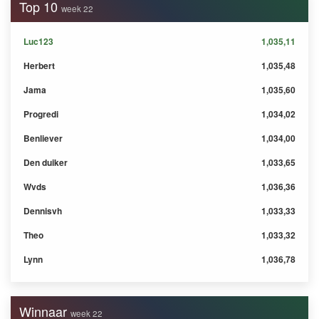
Top 10
week 22
Luc123
1,035,11
Herbert
1,035,48
Jama
1,035,60
Progredi
1,034,02
Benliever
1,034,00
Den duiker
1,033,65
Wvds
1,036,36
Dennisvh
1,033,33
Theo
1,033,32
Lynn
1,036,78
Winnaar
week 22