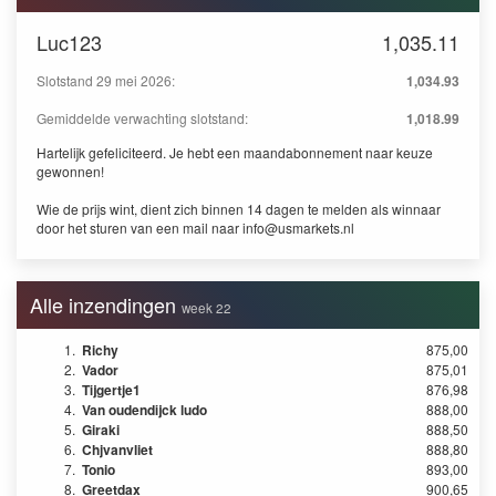
Luc123
1,035.11
Slotstand 29 mei 2026:
1,034.93
Gemiddelde verwachting slotstand:
1,018.99
Hartelijk gefeliciteerd. Je hebt een maandabonnement naar keuze
gewonnen!
Wie de prijs wint, dient zich binnen 14 dagen te melden als winnaar
door het sturen van een mail naar
info@usmarkets.nl
Alle inzendingen
week 22
1.
Richy
875,00
2.
Vador
875,01
3.
Tijgertje1
876,98
4.
Van oudendijck ludo
888,00
5.
Giraki
888,50
6.
Chjvanvliet
888,80
7.
Tonio
893,00
8.
Greetdax
900,65