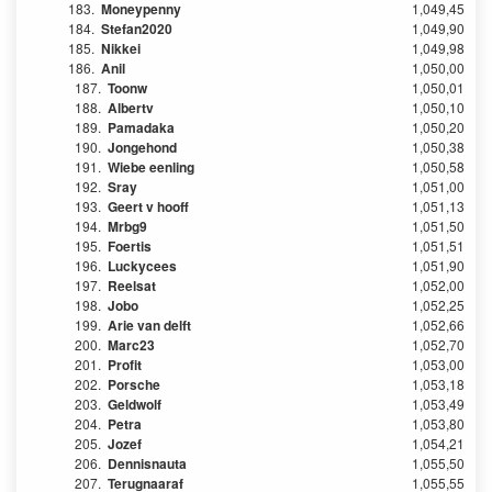
183.
Moneypenny
1,049,45
184.
Stefan2020
1,049,90
185.
Nikkei
1,049,98
186.
Anil
1,050,00
187.
Toonw
1,050,01
188.
Albertv
1,050,10
189.
Pamadaka
1,050,20
190.
Jongehond
1,050,38
191.
Wiebe eenling
1,050,58
192.
Sray
1,051,00
193.
Geert v hooff
1,051,13
194.
Mrbg9
1,051,50
195.
Foertis
1,051,51
196.
Luckycees
1,051,90
197.
Reelsat
1,052,00
198.
Jobo
1,052,25
199.
Arie van delft
1,052,66
200.
Marc23
1,052,70
201.
Profit
1,053,00
202.
Porsche
1,053,18
203.
Geldwolf
1,053,49
204.
Petra
1,053,80
205.
Jozef
1,054,21
206.
Dennisnauta
1,055,50
207.
Terugnaaraf
1,055,55