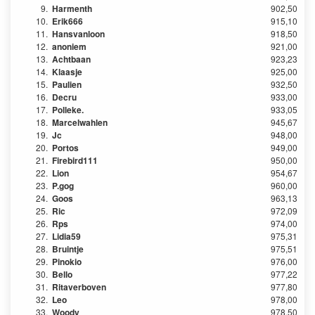
9.
Harmenth
902,50
10.
Erik666
915,10
11.
Hansvanloon
918,50
12.
anoniem
921,00
13.
Achtbaan
923,23
14.
Klaasje
925,00
15.
Paulien
932,50
16.
Decru
933,00
17.
Polleke.
933,05
18.
Marcelwahlen
945,67
19.
Jc
948,00
20.
Portos
949,00
21.
Firebird111
950,00
22.
Lion
954,67
23.
P.gog
960,00
24.
Goos
963,13
25.
Ric
972,09
26.
Rps
974,00
27.
Lidia59
975,31
28.
Bruintje
975,51
29.
Pinokio
976,00
30.
Bello
977,22
31.
Ritaverboven
977,80
32.
Leo
978,00
33.
Woody
978,50