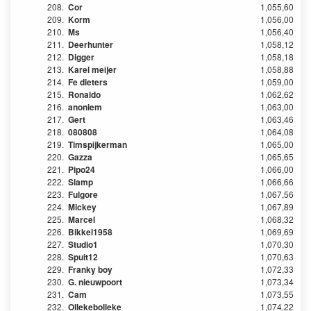
208.
Cor
1,055,60
209.
Korm
1,056,00
210.
Ms
1,056,40
211.
Deerhunter
1,058,12
212.
Digger
1,058,18
213.
Karel meijer
1,058,88
214.
Fe dieters
1,059,00
215.
Ronaldo
1,062,62
216.
anoniem
1,063,00
217.
Gert
1,063,46
218.
080808
1,064,08
219.
Timspijkerman
1,065,00
220.
Gazza
1,065,65
221.
Pipo24
1,066,00
222.
Slamp
1,066,66
223.
Fulgore
1,067,56
224.
Mickey
1,067,89
225.
Marcel
1,068,32
226.
Bikkel1958
1,069,69
227.
Studio1
1,070,30
228.
Spuit12
1,070,63
229.
Franky boy
1,072,33
230.
G. nieuwpoort
1,073,34
231.
Cam
1,073,55
232.
Ollekebolleke
1,074,22