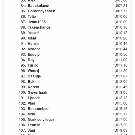
Alex
84.
Baeckelandt
1,007,21
85.
Gordonnyessen
1,007,77
86.
Tetje
1,010,00
87.
Jvdm1985
1,010,09
88.
Takeachange
1,010,10
89.
*dolar*
1,010,12
90.
Maat
1,010,20
91.
Hanzie
1,010,40
92.
Morena
1,010,44
93.
Eddy p
1,010,50
94.
Roy
1,011,00
95.
Furillo
1,011,10
96.
Weertj
1,011,20
97.
Haantje
1,011,87
98.
Bdk
1,012,00
99.
Karelv
1,012,45
100.
Gwverhaak
1,013,05
101.
Ljrooda
1,013,13
102.
Vlas
1,015,00
103.
Beestenboel
1,015,15
104.
Mdb
1,015,17
105.
Mark de vlieger
1,017,00
106.
Leon16
1,017,29
107.
Janj
1,019,09