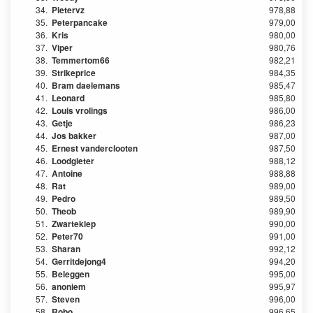
34.
Pietervz
978,88
35.
Peterpancake
979,00
36.
Kris
980,00
37.
Viper
980,76
38.
Temmertom66
982,21
39.
Strikeprice
984,35
40.
Bram daelemans
985,47
41.
Leonard
985,80
42.
Louis vrolings
986,00
43.
Getje
986,23
44.
Jos bakker
987,00
45.
Ernest vanderclooten
987,50
46.
Loodgieter
988,12
47.
Antoine
988,88
48.
Rat
989,00
49.
Pedro
989,50
50.
Theob
989,90
51.
Zwartekiep
990,00
52.
Peter70
991,00
53.
Sharan
992,12
54.
Gerritdejong4
994,20
55.
Beleggen
995,00
56.
anoniem
995,97
57.
Steven
996,00
58.
Robo
996,65