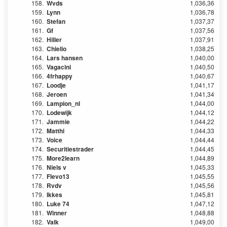
158.
Wvds
1,036,36
159.
Lynn
1,036,78
160.
Stefan
1,037,37
161.
Gf
1,037,56
162.
Hiller
1,037,91
163.
Chielio
1,038,25
164.
Lars hansen
1,040,00
165.
Vagacini
1,040,50
166.
4frhappy
1,040,67
167.
Loodje
1,041,17
168.
Jeroen
1,041,34
169.
Lampion_nl
1,044,00
170.
Lodewijk
1,044,12
171.
Jammie
1,044,22
172.
Matthi
1,044,33
173.
Voice
1,044,44
174.
Securitiestrader
1,044,45
175.
More2learn
1,044,89
176.
Niels v
1,045,33
177.
Flevo13
1,045,55
178.
Rvdv
1,045,56
179.
Ikkes
1,045,81
180.
Luke 74
1,047,12
181.
Winner
1,048,88
182.
Valk
1,049,00