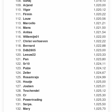
108.
Sunaj
1,019,10
109.
Arjand
1,020,00
110.
Vigor
1,020,12
111.
Firmin
1,020,22
112.
Louw
1,020,56
113.
Marcello
1,021,21
114.
Mans
1,021,50
115.
Anitas
1,021,54
116.
Willemijn01
1,022,00
117.
Christ verhoeven
1,022,22
118.
Bernard
1,022,88
119.
Ddb2805
1,023,00
120.
Leeuw22
1,023,33
121.
Pan
1,023,80
122.
Sr10
1,024,11
123.
Pulze
1,024,12
124.
Zeiler
1,024,67
125.
Rosamrajo
1,024,99
126.
Houtje
1,025,00
127.
Josben
1,025,01
128.
Tvschendel
1,025,12
129.
Cr
1,025,30
130.
Powertrading
1,025,33
131.
Serpa.
1,025,50
132.
Mary
1,025,70