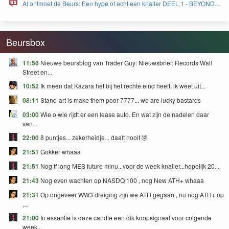
AI ontmoet de Beurs: Een hype of echt een knaller DEEL 1 - BEYOND
FEAR and GREED
Beursbox
11:56
Nieuwe beursblog van Trader Guy: Nieuwsbrief: Records Wall
Street en...
10:52
Ik meen dat Kazara het bij het rechte eind heeft, ik weet uit...
08:11
Stand-art is make them poor 7777... we are lucky bastards
03:00
Wie o wie rijdt er een lease auto. En wat zijn de nadelen daar
van...
22:00
8 puntjes... zekerheidje... daalt nooit 🤣
21:51
Gokker whaaa
21:51
Nog ff long MES future mlnu...voor de week knaller...hopelijk 20...
21:43
Nog even wachten op NASDQ 100 , nog New ATH+ whaaa
21:31
Op ongeveer WW3 dreiging zijn we ATH gegaan , nu nog ATH+ op
,...
21:00
In essentie is deze candle een dik koopsignaal voor colgende
week...