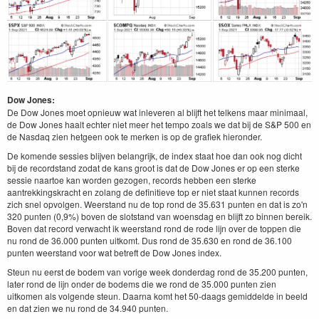
Dow Jones:
De Dow Jones moet opnieuw wat inleveren al blijft het telkens maar minimaal,
de Dow Jones haalt echter niet meer het tempo zoals we dat bij de S&P 500 en
de Nasdaq zien hetgeen ook te merken is op de grafiek hieronder.
De komende sessies blijven belangrijk, de index staat hoe dan ook nog dicht
bij de recordstand zodat de kans groot is dat de Dow Jones er op een sterke
sessie naartoe kan worden gezogen, records hebben een sterke
aantrekkingskracht en zolang de definitieve top er niet staat kunnen records
zich snel opvolgen. Weerstand nu de top rond de 35.631 punten en dat is zo'n
320 punten (0,9%) boven de slotstand van woensdag en blijft zo binnen bereik.
Boven dat record verwacht ik weerstand rond de rode lijn over de toppen die
nu rond de 36.000 punten uitkomt. Dus rond de 35.630 en rond de 36.100
punten weerstand voor wat betreft de Dow Jones index.
Steun nu eerst de bodem van vorige week donderdag rond de 35.200 punten,
later rond de lijn onder de bodems die we rond de 35.000 punten zien
uitkomen als volgende steun. Daarna komt het 50-daags gemiddelde in beeld
en dat zien we nu rond de 34.940 punten.