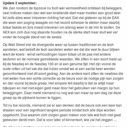
Update 2 september:
We zien rondom de topzone nu toch wel vermoeidheid ontstaan bij beleggers,
veel indices maken dan wel een knallende start maar moeten een groot deel
tot zelfs alles weer inleveren richting het slot. Dat viel gisteren op bij de DAX
die weer een poging waagde om het record scherper te stellen maar daarbij
totaal faalde en fors moest inleveren om alsnog weer in de min te sluiten. De
AEX kon zich dus nog staande houden na de sterke start maar sluit wel ver
onder de hoogste stand van de sessie.
Op Wall Street viel de divergentie weer op tussen traditioneel en de tech
aandelen, wat betreft de tech aandelen weten we dat die veel te duur blijven
want de koers - winst verhoudingen lopen totaal uit de pas met andere
sectoren en de normale gemiddelde waarden. We zitten in een soort meld-up
bij de Nasdaq en de Nasdaq 100 en al een geruime tijd. Het zijn vooral de
oude rotten uit het vak die dat inzien omdat we al een aantal keer werden
geconfronteerd met dit soort gedrag. Aan de andere kant zitten de newbies die
niet weten hoe een echte correctie op de beurs voor de nodige pijn kan zorgen
en dan vooral bij deze groep. Het simpele feit daarbij is dat ze altijd maar
bijkopen en niet met eigen geld maar door het gebruiken van margin op hun
beleggingen. Daar merkt niemand nu nog wat van maar op een dag zal deze
groep op de pijnbank komen te liggen.
Tot nu toe records, niemand zal er aan denken dat de beurs ook een keer kan
draaien voor een significant langere periode omdat toch alle dips worden
opgekocht. Dus waarom zich zorgen gaan maken voor iets wat toch niet gaat
gebeuren denkt men. Dat is voor later, of binnenkort, wie zal het zeggen ...