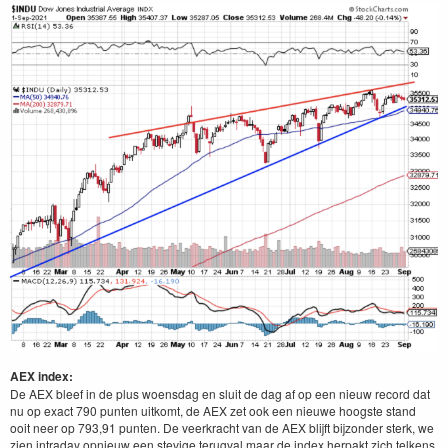
AEX index:
De AEX bleef in de plus woensdag en sluit de dag af op een nieuw record dat
nu op exact 790 punten uitkomt, de AEX zet ook een nieuwe hoogste stand
ooit neer op 793,91 punten. De veerkracht van de AEX blijft bijzonder sterk, we
zien intraday opnieuw een stevige terugval maar de index herpakt zich telkens