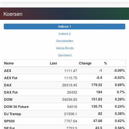
Koersen
Indices 1
Indices 2
Grondstoffen
Valuta-Bonds
Sentiment
Name
Last
Change
%
-1
-0.09%
AEX
1111.47
-0.4
-0.03%
AEX Fut
1110.75
179.32
0.69%
DAX
26319.45
184
0.7%
DAX Fut
26432
151.83
0.28%
DOW
54036.93
130.75
0.24%
DOW 30 Future
54016
82
0.38%
DJ Transp.
21506.1
47.68
0.62%
SP500
7757.64
43.5
0.56%
SP Fut
7753.5