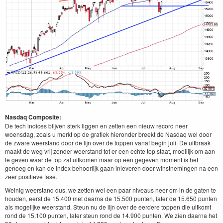
Nasdaq Composite:
De tech indices blijven sterk liggen en zetten een nieuw record neer
woensdag, zoals u merkt op de grafiek hieronder breekt de Nasdaq wel door
de zware weerstand door de lijn over de toppen vanaf begin juli. De uitbraak
maakt de weg vrij zonder weerstand tot er een echte top staat, moeilijk om aan
te geven waar de top zal uitkomen maar op een gegeven moment is het
genoeg en kan de index behoorlijk gaan inleveren door winstnemingen na een
zeer positieve fase.
Weinig weerstand dus, we zetten wel een paar niveaus neer om in de gaten te
houden, eerst de 15.400 met daarna de 15.500 punten, later de 15.650 punten
als mogelijke weerstand. Steun nu de lijn over de eerdere toppen die uitkomt
rond de 15.100 punten, later steun rond de 14.900 punten. We zien daarna het