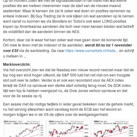
Op dit moment zitten we met de signaaldiensten in de markt met wat kleine
posities die we meteen meenemen naar de start van de nieuwe maand
september. Waar ik kansen zie zal ik zeker wat doen en posities opnemen op
enkele indexen. Bij Guy Trading zal ik ook kijken om wat aandelen op te nemen
want vanaf nu kunnen we via Boosters en Turbo's ook weer LONG posities
kopen op Amerikaanse aandelen die toch veel meer kansen bieden wat betreft
de volatiliteit dan de aandelen binnen de AEX.
Kortom, daar zal ik waar het kan zeker wat mee gaan doen de komende tijd.
Om mee te doen met de indexen of de aandelen,
wordt lid nu tot 1 november
via de aanbieding. Ga naar
https://www.usmarkets.nl/trade...
en schrijf
voor €35
u meteen in ...
Marktoverzicht:
Via het overzicht zien we dat de Nasdaq een nieuw record neerzet maar dat de
top nog een eind hoger uitkomt, de S&P 500 lukt het net niet om een hoogste
slot ooit neer te zetten. Verder is er ook een recordslot voor de AEX index
terwijl de DAX na opnieuw een sterke start volledig terug moet. De SOX index
lijkt een top te hebben neergezet nu, de Dow Jones verloor opnieuw en dat
voor de 3e sessie op rij.
Een sessie met de nodige twijfels in ieder geval bekeken over de gehele markt,
nu het vervolg afwachten want vandaag komt de ECB aan het woord en
morgen krijgen we in de VS de cijfers over de werkgelegenheid.