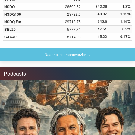
342.26
1.3%
NSDQ
26690.62
348.97
1.19%
NSDQ100
29722.3
340.5
1.16%
NSDQ Fut
29713.75
17.51
0.3%
BEL20
5777.71
15.22
0.17%
CAC40
8714.93
Naar het koersenoverzicht »
Podcasts