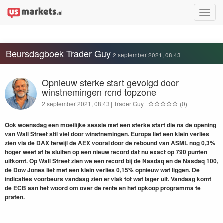
Toggle
naviga
Beursdagboek Trader Guy
2 september 2021, 08:43
Opnieuw sterke start gevolgd door
winstnemingen rond topzone
2 september 2021, 08:43 | Trader Guy |
(0)
Ook woensdag een moeilijke sessie met een sterke start die na de opening
van Wall Street stil viel door winstnemingen. Europa liet een klein verlies
zien via de DAX terwijl de AEX vooral door de rebound van ASML nog 0,3%
hoger weet af te sluiten op een nieuw record dat nu exact op 790 punten
uitkomt. Op Wall Street zien we een record bij de Nasdaq en de Nasdaq 100,
de Dow Jones liet met een klein verlies 0,15% opnieuw wat liggen. De
indicaties voorbeurs vandaag zien er vlak tot wat lager uit. Vandaag komt
de ECB aan het woord om over de rente en het opkoop programma te
praten.